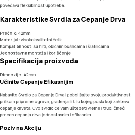
povećava fleksibilnost upotrebe.
Karakteristike Svrdla za Cepanje Drva
Prečnik:
42mm
Materijal:
visokokvalitetni čelik
Kompatibilnost:
sa hilti, običnim bušilicama i šrafilicama
Jednostavna montaža i korišćenje
Specifikacija proizvoda
Dimenzije:
42mm
Učinite Cepanje Efikasnijim
Nabavite Svrdlo za Cepanje Drva i poboljšajte svoju produktivnost
prilikom pripreme ogreva, građenja ili bilo kojeg posla koji zahteva
cepanje drveta. Ovo svrdlo će vam uštedeti vreme i trud, čineći
proces cepanja drva jednostavnim i efikasnim.
Poziv na Akciju