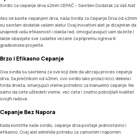
Svrdlo za cepanje drva 42mm CEPAČ – Savršen Dodatak za Vaš Alat
Ako se bavite cepanjem drva, naša Svrdla za Cepanje Drva od 42mm
su savršen dodatak vašem alatu! Ovaj inovativni alat je dizajniran da
unapredi vašu efikasnost i olakša rad, omogućavajući vam da brže i
lakše obavljate sve zadatke vezane za pripremu ogreva ili
građevinske projekte.
Brzo i Efikasno Cepanje
Ova svrdla su savršena za sve koji žele da ubrzaju proces cepanja
drva. Sa prečnikom od 42mm, ovo svrdlo lako prolazi kroz debela i
tvrda drveta, smanjujući vreme potrebno za manuelno cepanje. Ne
samo da ćete uštedeti vreme, već ćete i znatno poboljšati kvalitet
svojih radova.
Cepanje Bez Napora
Kada koristite naše svrdlo, cepanje drva postaje jednostavno i
efikasno. Ovaj alat eliminiše potrebu za zamornim i napornim