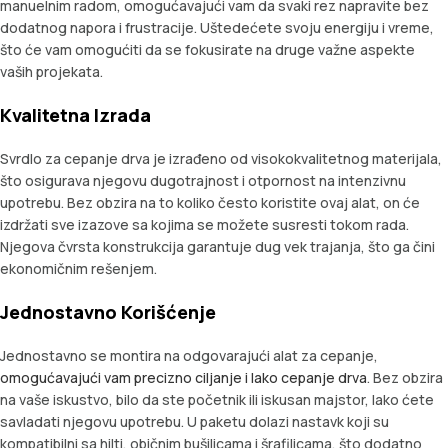
manuelnim radom, omogućavajući vam da svaki rez napravite bez
dodatnog napora i frustracije. Uštedećete svoju energiju i vreme,
što će vam omogućiti da se fokusirate na druge važne aspekte
vaših projekata.
Kvalitetna Izrada
Svrdlo za cepanje drva je izrađeno od visokokvalitetnog materijala,
što osigurava njegovu dugotrajnost i otpornost na intenzivnu
upotrebu. Bez obzira na to koliko često koristite ovaj alat, on će
izdržati sve izazove sa kojima se možete susresti tokom rada.
Njegova čvrsta konstrukcija garantuje dug vek trajanja, što ga čini
ekonomičnim rešenjem.
Jednostavno Korišćenje
Jednostavno se montira na odgovarajući alat za cepanje,
omogućavajući vam precizno ciljanje i lako cepanje drva
. Bez obzira
na vaše iskustvo, bilo da ste početnik ili iskusan majstor, lako ćete
savladati njegovu upotrebu. U paketu dolazi nastavk koji su
kompatibilni sa hilti, običnim bušilicama i šrafilicama, što dodatno