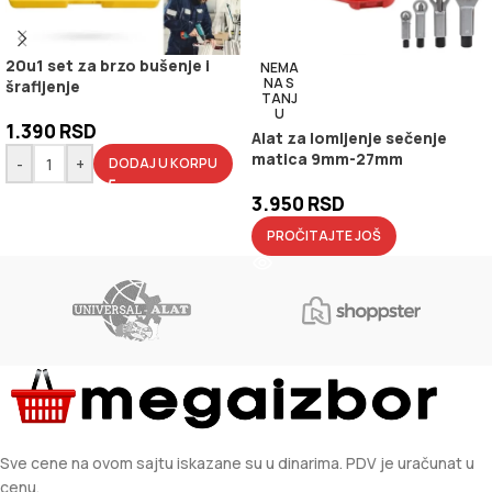
20u1 set za brzo bušenje i
NEMA
NA S
šrafljenje
TANJ
U
1.390
RSD
Alat za lomljenje sečenje
matica 9mm-27mm
-
+
DODAJ U KORPU
3.950
RSD
PROČITAJTE JOŠ
Sve cene na ovom sajtu iskazane su u dinarima. PDV je uračunat u
cenu.