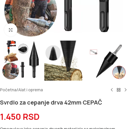
Kliknite za uvećanje
Početna
/
Alat i oprema
Svrdlo za cepanje drva 42mm CEPAČ
1.450
RSD
Omogućava lako cepanje drvenih materijala sa maksimalnom