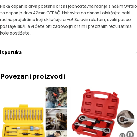
Neka cepanje drva postane brza i jednostavna radnja s našim Svrdlo
za cepanje drva 42mm CEPAČ. Nabavite ga danas i olakšajte sebi
rad na projektima koji uključuju drvo! Sa ovim alatom, svaki posao
postaje lakši, a vi ćete biti zadovoljni brzim i preciznim rezultatima
koje postižete.
Isporuka
Povezani proizvodi