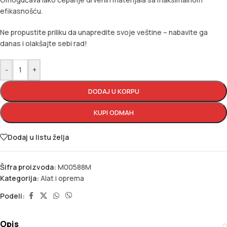
efikasnošću.
Ne propustite priliku da unapredite svoje veštine – nabavite ga
danas i olakšajte sebi rad!
-
+
DODAJ U KORPU
KUPI ODMAH
Dodaj u listu želja
Šifra proizvoda:
M00588M
Kategorija:
Alat i oprema
Podeli:
Opis