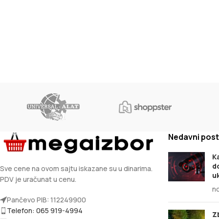
Nedavni post
K
d
Sve cene na ovom sajtu iskazane su u dinarima.
u
PDV je uračunat u cenu.
n
Pančevo PIB: 112249900
Telefon: 065 919-4994
Z