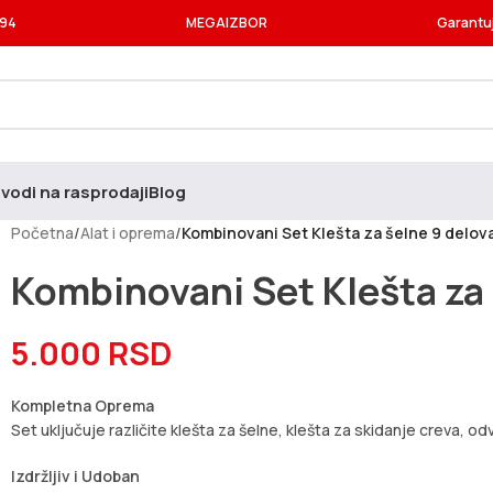
994
MEGAIZBOR
Garantu
vodi na rasprodaji
Blog
Početna
/
Alat i oprema
/
Kombinovani Set Klešta za šelne 9 delov
Kombinovani Set Klešta za 
5.000
RSD
Kompletna Oprema
Set uključuje različite klešta za šelne, klešta za skidanje creva, od
Izdržljiv i Udoban