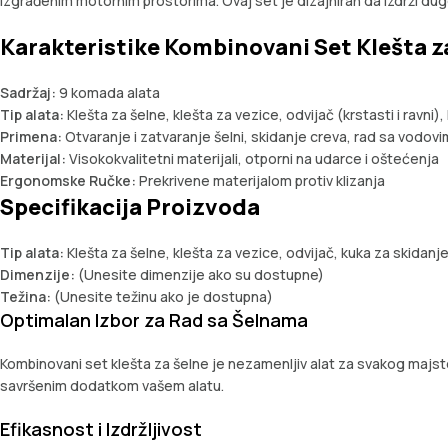
izgrađenim motornim prostorima. Ovaj set je dizajniran da izdrži du
Karakteristike Kombinovani Set Klešta za
Sadržaj:
9 komada alata
Tip alata:
Klešta za šelne, klešta za vezice, odvijač (krstasti i ravni)
Primena:
Otvaranje i zatvaranje šelni, skidanje creva, rad sa vodov
Materijal:
Visokokvalitetni materijali, otporni na udarce i oštećenja
Ergonomske Ručke:
Prekrivene materijalom protiv klizanja
Specifikacija Proizvoda
Tip alata:
Klešta za šelne, klešta za vezice, odvijač, kuka za skidanj
Dimenzije:
(Unesite dimenzije ako su dostupne)
Težina:
(Unesite težinu ako je dostupna)
Optimalan Izbor za Rad sa Šelnama
Kombinovani set klešta za šelne je nezamenljiv alat za svakog majst
savršenim dodatkom vašem alatu.
Efikasnost i Izdržljivost