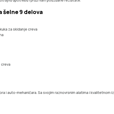
gotrajnu upotrebu i pruži vam pouzdane rezultate.
 šelne 9 delova
, kuka za skidanje creva
ima
e creva
ora i auto-mehaničara. Sa svojim raznovrsnim alatima i kvalitetnom i