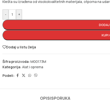
Klešta su izrađena od visokokvalitetnih materijala, otporna na ud
-
+
DODAJ
KUPI
Dodaj u listu želja
Šifra proizvoda:
M00173M
Kategorija:
Alat i oprema
Podeli:
OPIS
ISPORUKA