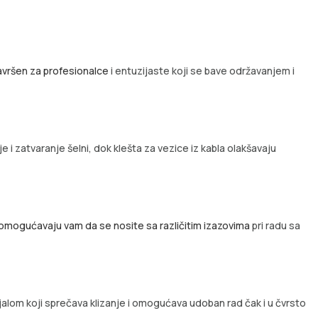
avršen za profesionalce
i entuzijaste koji se bave održavanjem i
 i zatvaranje šelni, dok klešta za vezice iz kabla olakšavaju
 omogućavaju vam da se nosite sa različitim izazovima
pri radu sa
ijalom koji sprečava klizanje i omogućava udoban rad čak i u čvrsto