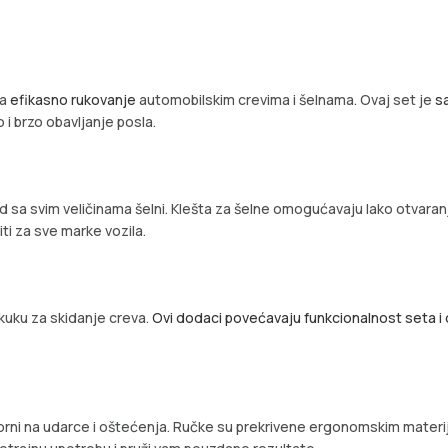
za
efikasno rukovanje
automobilskim crevima i šelnama. Ovaj set je
s
i brzo obavljanje posla.
d sa svim veličinama šelni. Klešta za šelne omogućavaju lako otvaranje
iti za sve marke vozila.
i kuku za skidanje creva.
Ovi dodaci povećavaju funkcionalnost seta i
 otporni na udarce i oštećenja. Ručke su prekrivene ergonomskim mater