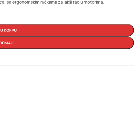
arce, sa ergonomskim ručkama za lakši rad u motorima.
 U KORPU
 ODMAH