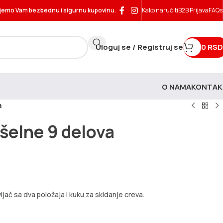
jemo Vam bezbednu i sigurnu kupovinu.
Kako naručiti
B2B Prijava
FAQs
Uloguj se / Registruj se
0
RSD
O NAMA
KONTAK
a
šelne 9 delova
vijač sa dva položaja i kuku za skidanje creva.