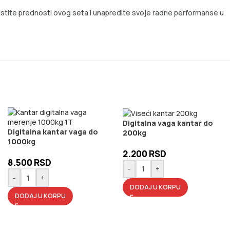
oristite prednosti ovog seta i unapredite svoje radne performanse u
Digitalna vaga kantar do
Digitalna kantar vaga do
200kg
1000kg
2.200
RSD
8.500
RSD
-
+
-
+
DODAJ U KORPU
DODAJ U KORPU