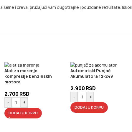
za šelne i creva, pružajući vam dugotrajne i pouzdane rezultate. Isk
Alat za merenje
Automatski Punjač
kompresije benzinskih
Akumulatora 12-24V
motora
2.900
RSD
2.700
RSD
-
+
-
+
DODAJ U KORPU
DODAJ U KORPU