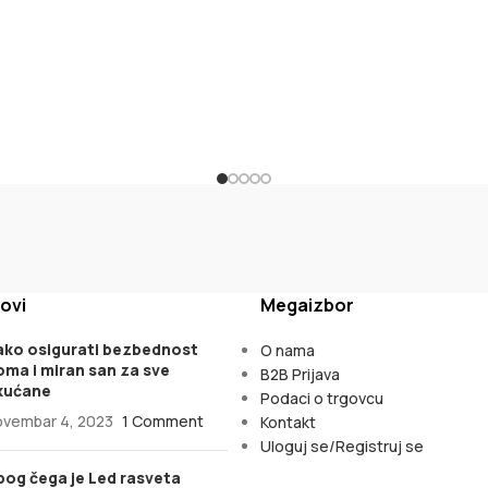
ovi
Megaizbor
ako osigurati bezbednost
O nama
oma i miran san za sve
B2B Prijava
kućane
Podaci o trgovcu
ovembar 4, 2023
1 Comment
Kontakt
Uloguj se/Registruj se
bog čega je Led rasveta