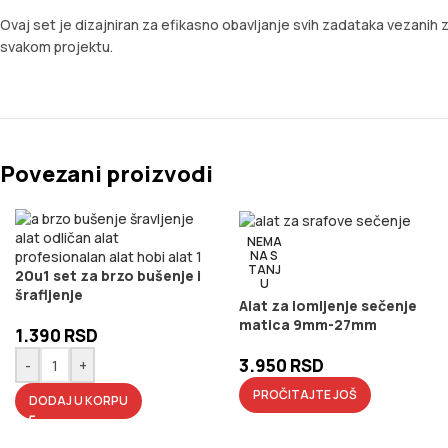
Ovaj set je dizajniran za efikasno obavljanje svih zadataka vezanih 
svakom projektu.
Povezani proizvodi
NEMA
NA S
TANJ
20u1 set za brzo bušenje i
U
šrafljenje
Alat za lomljenje sečenje
matica 9mm-27mm
1.390
RSD
3.950
RSD
-
+
PROČITAJTE JOŠ
DODAJ U KORPU