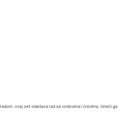
zradom, ovaj set olakšava rad sa vodovima i crevima, čineći ga