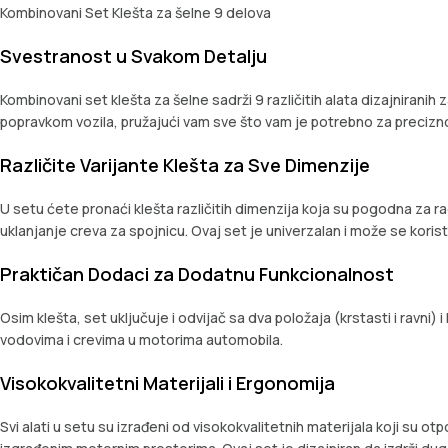
Kombinovani Set Klešta za šelne 9 delova
Svestranost u Svakom Detalju
Kombinovani set klešta za šelne sadrži 9 različitih alata dizajniranih 
popravkom vozila, pružajući vam sve što vam je potrebno za precizno 
Različite Varijante Klešta za Sve Dimenzije
U setu ćete pronaći klešta različitih dimenzija koja su pogodna za ra
uklanjanje creva za spojnicu. Ovaj set je univerzalan i može se korist
Praktičan Dodaci za Dodatnu Funkcionalnost
Osim klešta, set uključuje i odvijač sa dva položaja (krstasti i ravni) 
vodovima i crevima u motorima automobila.
Visokokvalitetni Materijali i Ergonomija
Svi alati u setu su izrađeni od visokokvalitetnih materijala koji su