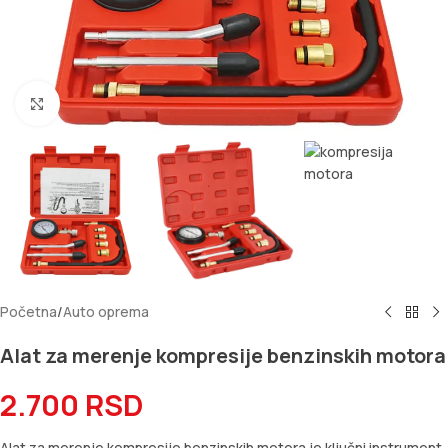
Kliknite za uvećanje
Početna
/
Auto oprema
Alat za merenje kompresije benzinskih motora
2.700
RSD
Alat za merenje kompresije benzinskih motora je ključni instrument