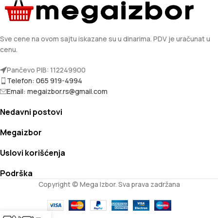
Sve cene na ovom sajtu iskazane su u dinarima. PDV je uračunat u
cenu.
Pančevo PIB: 112249900
Telefon: 065 919-4994
Email: megaizbor.rs@gmail.com
Nedavni postovi
Megaizbor
Uslovi korišćenja
Podrška
Copyright © Mega Izbor. Sva prava zadržana