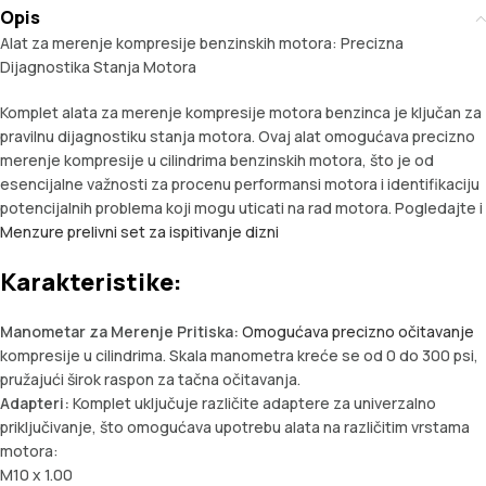
Opis
Alat za merenje kompresije benzinskih motora: Precizna
Dijagnostika Stanja Motora
Komplet alata za merenje kompresije motora benzinca je ključan za
pravilnu dijagnostiku stanja motora. Ovaj alat omogućava precizno
merenje kompresije u cilindrima benzinskih motora, što je od
esencijalne važnosti za procenu performansi motora i identifikaciju
potencijalnih problema koji mogu uticati na rad motora. Pogledajte i
Menzure prelivni set za ispitivanje dizni
Karakteristike:
Manometar za Merenje Pritiska:
Omogućava precizno očitavanje
kompresije u cilindrima. Skala manometra kreće se od 0 do 300 psi,
pružajući širok raspon za tačna očitavanja.
Adapteri:
Komplet uključuje različite adaptere za univerzalno
priključivanje, što omogućava upotrebu alata na različitim vrstama
motora:
М10 x 1.00