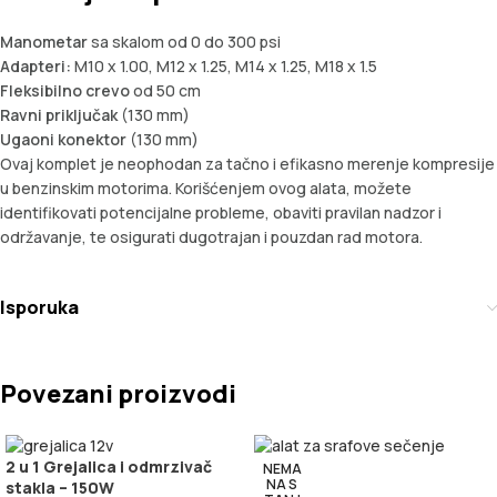
Manometar
sa skalom od 0 do 300 psi
Adapteri:
М10 x 1.00, М12 x 1.25, М14 x 1.25, М18 x 1.5
Fleksibilno crevo
od 50 cm
Ravni priključak
(130 mm)
Ugaoni konektor
(130 mm)
Ovaj komplet je neophodan za tačno i efikasno merenje kompresije
u benzinskim motorima. Korišćenjem ovog alata, možete
identifikovati potencijalne probleme, obaviti pravilan nadzor i
održavanje, te osigurati dugotrajan i pouzdan rad motora.
Isporuka
Povezani proizvodi
2 u 1 Grejalica i odmrzivač
NEMA
NA S
stakla – 150W