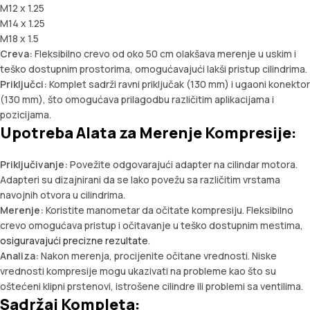
М12 x 1.25
М14 x 1.25
М18 x 1.5
Creva:
Fleksibilno crevo od oko 50 cm olakšava merenje u uskim i
teško dostupnim prostorima, omogućavajući lakši pristup cilindrima.
Priključci:
Komplet sadrži ravni priključak (130 mm) i ugaoni konektor
(130 mm), što omogućava prilagodbu različitim aplikacijama i
pozicijama.
Upotreba Alata za Merenje Kompresije:
Priključivanje:
Povežite odgovarajući adapter na cilindar motora.
Adapteri su dizajnirani da se lako povežu sa različitim vrstama
navojnih otvora u cilindrima.
Merenje:
Koristite manometar da očitate kompresiju. Fleksibilno
crevo omogućava pristup i očitavanje u teško dostupnim mestima,
osiguravajući precizne rezultate
.
Analiza:
Nakon merenja, procijenite očitane vrednosti. Niske
vrednosti kompresije mogu ukazivati na probleme kao što su
oštećeni klipni prstenovi, istrošene cilindre ili problemi sa ventilima.
Sadržaj Kompleta: