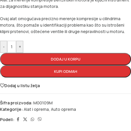
za dijagnostiku stanja motora.
Ovaj alat omogućava precizno merenje kompresije u cilindrima
motora, što pomaže u identifikaciji problema kao što su istrošeni
klipni prstenovi, oštećene ventile ili druge nepravilnosti u motoru.
-
+
DODAJ U KORPU
KUPI ODMAH
Dodaj u listu želja
Šifra proizvoda:
M00109M
Kategorije:
Alat i oprema
,
Auto oprema
Podeli: