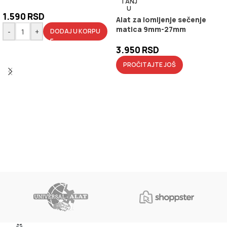
TANJ
U
1.590
RSD
Alat za lomljenje sečenje
matica 9mm-27mm
-
+
DODAJ U KORPU
3.950
RSD
PROČITAJTE JOŠ