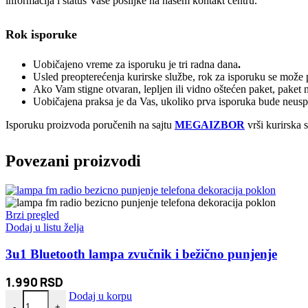
informacija i status Vaše pošiljke na našem kontakt centru.
Rok isporuke
Uobičajeno vreme za isporuku je tri radna dana
.
Usled preopterećenja kurirske službe, rok za isporuku se može p
Ako Vam stigne otvaran, lepljen ili vidno oštećen paket, paket 
Uobičajena praksa je da Vas, ukoliko prva isporuka bude neuspeš
Isporuku proizvoda poručenih na sajtu
MEGAIZBOR
vrši kurirska 
Povezani proizvodi
Brzi pregled
Dodaj u listu želja
3u1 Bluetooth lampa zvučnik i bežično punjenje
1.990
RSD
3u1 Bluetooth lampa zvučnik i bežično punjenje količina
Dodaj u korpu
-
+