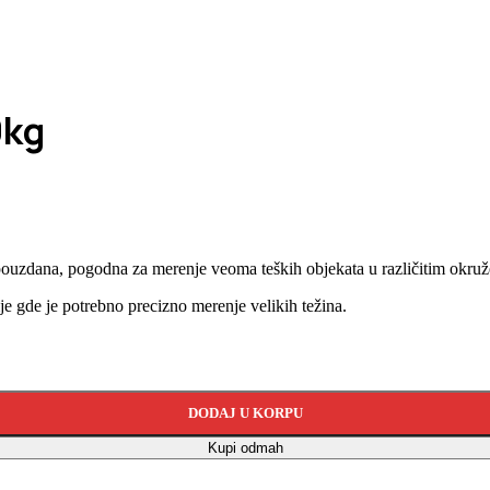
0kg
 pouzdana, pogodna za merenje veoma teških objekata u različitim okruž
ije gde je potrebno precizno merenje velikih težina.
DODAJ U KORPU
Kupi odmah