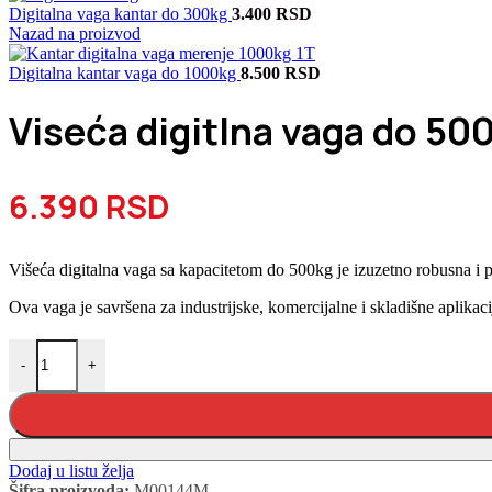
Digitalna vaga kantar do 300kg
3.400
RSD
Nazad na proizvod
Digitalna kantar vaga do 1000kg
8.500
RSD
Viseća digitlna vaga do 50
6.390
RSD
Višeća digitalna vaga sa kapacitetom do 500kg je izuzetno robusna i
Ova vaga je savršena za industrijske, komercijalne i skladišne aplikac
Viseća digitlna vaga do 500kg količina
-
+
Dodaj u listu želja
Šifra proizvoda:
M00144M