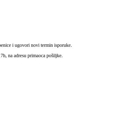
benice i ugovori novi termin isporuke.
17h, na adresu primaoca pošiljke.