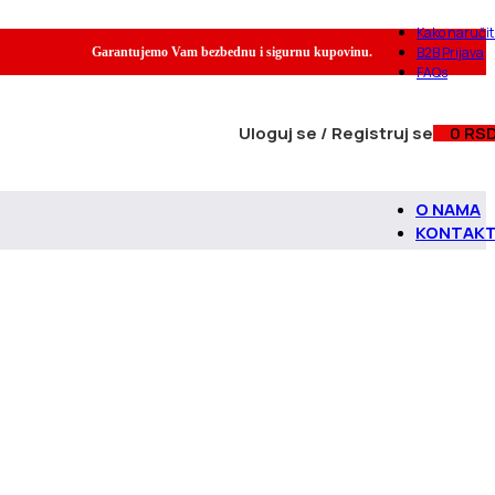
Kako naručit
B2B Prijava
Garantujemo Vam bezbednu i sigurnu kupovinu.
FAQs
Uloguj se / Registruj se
0
RS
O NAMA
KONTAK