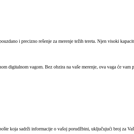
 pouzdano i precizno rešenje za merenje težih tereta. Njen visoki kapaci
etnom digitalnom vagom. Bez obzira na vaše merenje, ova vaga će vam pr
te koja sadrži informacije o vašoj porudžbini, uključujući broj za Vašu 