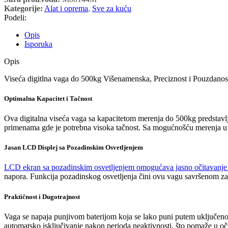
Kategorije:
Alat i oprema
,
Sve za kuću
Podeli:
Opis
Isporuka
Opis
Viseća digitlna vaga do 500kg Višenamenska, Preciznost i Pouzdanos
Optimalna Kapacitet i Tačnost
Ova digitalna viseća vaga sa kapacitetom merenja do 500kg predstavlja 
primenama gde je potrebna visoka tačnost. Sa mogućnošću merenja u r
Jasan LCD Displej sa Pozadinskim Osvetljenjem
LCD ekran sa pozadinskim osvetljenjem omogućava jasno očitavanje 
napora. Funkcija pozadinskog osvetljenja čini ovu vagu savršenom za
Praktičnost i Dugotrajnost
Vaga se napaja punjivom baterijom koja se lako puni putem uključen
automatsko isključivanje nakon perioda neaktivnosti, što pomaže u oču