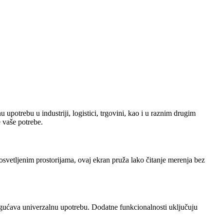
upotrebu u industriji, logistici, trgovini, kao i u raznim drugim
 vaše potrebe.
 osvetljenim prostorijama, ovaj ekran pruža lako čitanje merenja bez
gućava univerzalnu upotrebu. Dodatne funkcionalnosti uključuju