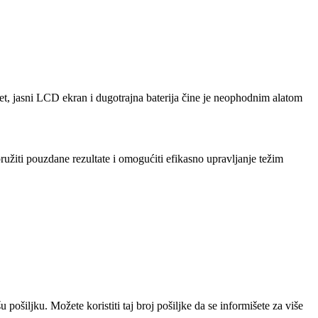
tet, jasni LCD ekran i dugotrajna baterija čine je neophodnim alatom
užiti pouzdane rezultate i omogućiti efikasno upravljanje težim
pošiljku. Možete koristiti taj broj pošiljke da se informišete za više