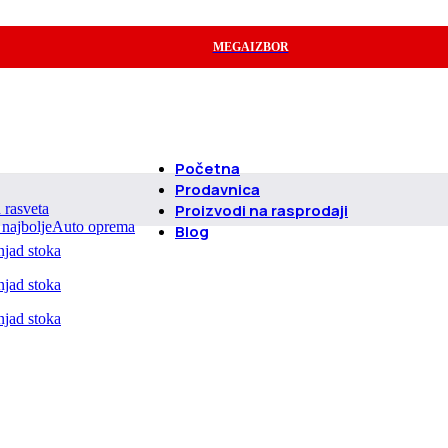
MEGAIZBOR
Početna
Prodavnica
d rasveta
Proizvodi na rasprodaji
Auto oprema
Blog