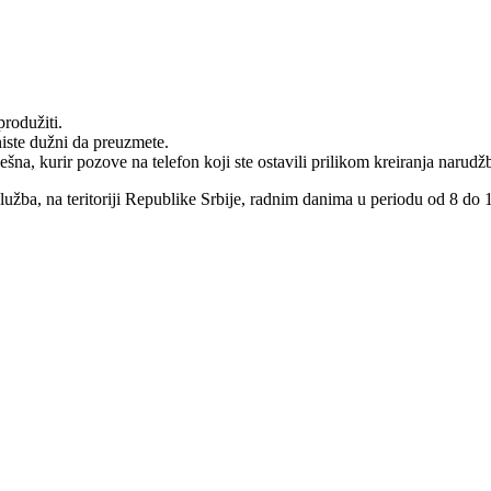
rodužiti.
niste dužni da preuzmete.
na, kurir pozove na telefon koji ste ostavili prilikom kreiranja narudž
služba, na teritoriji Republike Srbije, radnim danima u periodu od 8 do 