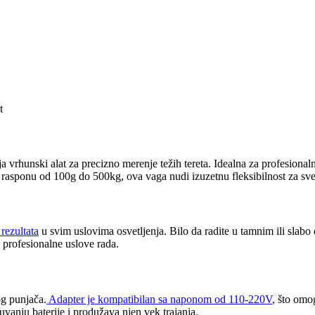
t
vrhunski alat za precizno merenje težih tereta. Idealna za profesionalnu 
asponu od 100g do 500kg, ova vaga nudi izuzetnu fleksibilnost za sve
rezultata
u svim uslovima osvetljenja. Bilo da radite u tamnim ili slabo
 profesionalne uslove rada.
og punjača.
Adapter je kompatibilan sa naponom od 110-220V
, što omo
vanju baterije i produžava njen vek trajanja.