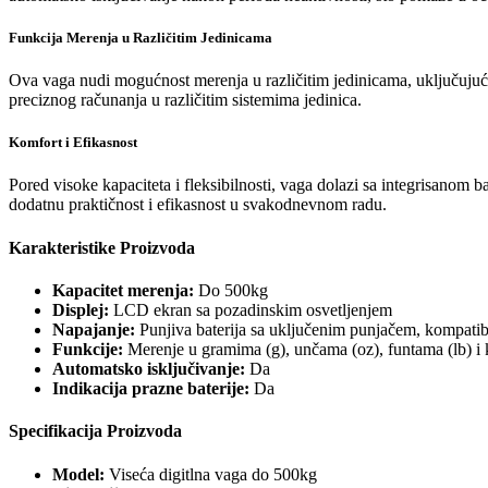
Funkcija Merenja u Različitim Jedinicama
Ova vaga nudi mogućnost merenja u različitim jedinicama, uključujući 
preciznog računanja u različitim sistemima jedinica.
Komfort i Efikasnost
Pored visoke kapaciteta i fleksibilnosti, vaga dolazi sa integrisanom
dodatnu praktičnost i efikasnost u svakodnevnom radu.
Karakteristike Proizvoda
Kapacitet merenja:
Do 500kg
Displej:
LCD ekran sa pozadinskim osvetljenjem
Napajanje:
Punjiva baterija sa uključenim punjačem, kompati
Funkcije:
Merenje u gramima (g), unčama (oz), funtama (lb) i
Automatsko isključivanje:
Da
Indikacija prazne baterije:
Da
Specifikacija Proizvoda
Model:
Viseća digitlna vaga do 500kg