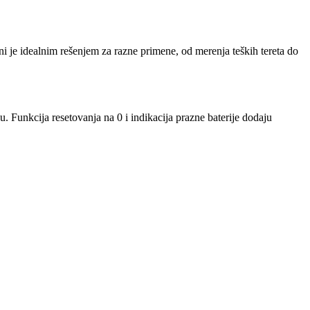
ni je idealnim rešenjem za razne primene, od merenja teških tereta do
 Funkcija resetovanja na 0 i indikacija prazne baterije dodaju