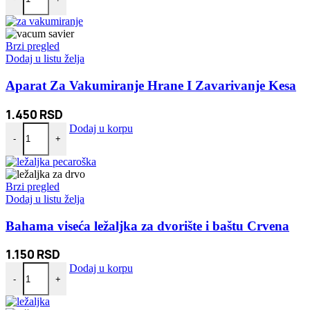
Brzi pregled
Dodaj u listu želja
Aparat Za Vakumiranje Hrane I Zavarivanje Kesa
1.450
RSD
Aparat Za Vakumiranje Hrane I Zavarivanje Kesa količina
Dodaj u korpu
-
+
Brzi pregled
Dodaj u listu želja
Bahama viseća ležaljka za dvorište i baštu Crvena
1.150
RSD
Bahama viseća ležaljka za dvorište i baštu Crvena količina
Dodaj u korpu
-
+