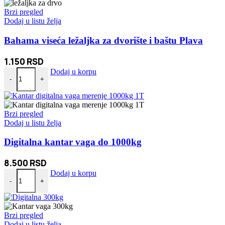
Brzi pregled
Dodaj u listu želja
Bahama viseća ležaljka za dvorište i baštu Plava
1.150
RSD
Bahama viseća ležaljka za dvorište i baštu Plava količina
Dodaj u korpu
-
+
Brzi pregled
Dodaj u listu želja
Digitalna kantar vaga do 1000kg
8.500
RSD
Digitalna kantar vaga do 1000kg količina
Dodaj u korpu
-
+
Brzi pregled
Dodaj u listu želja