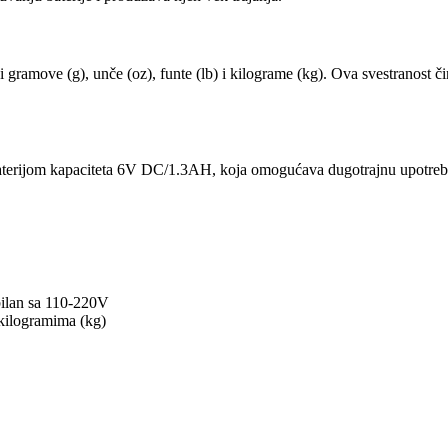
gramove (g), unče (oz), funte (lb) i kilograme (kg). Ova svestranost či
 baterijom kapaciteta 6V DC/1.3AH, koja omogućava dugotrajnu upotrebu.
bilan sa 110-220V
 kilogramima (kg)