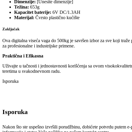
Dimenzije:
[Unesite dimenzije]
Težina:
653g
Kapacitet baterije:
6V DC/1.3AH
Materijal:
Čvrsto plastično kućište
Zaključak
Ova digitalna viseća vaga do 500kg je savršen izbor za sve koji traže
za profesionalne i industrijske primene.
Praktična i Efikasna
Uživajte u tačnosti i jednostavnosti korišćenja sa ovom visokokvalit
teretima u svakodnevnom radu.
Isporuka
Isporuka
Nakon što ste uspešno izvršili porudžbinu, dobićete potvrdu putem e-poš