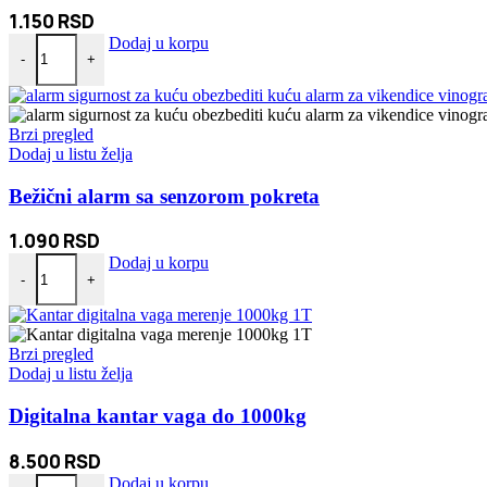
1.150
RSD
Bahama viseća ležaljka za dvorište i baštu Plava količina
Dodaj u korpu
-
+
Brzi pregled
Dodaj u listu želja
Bežični alarm sa senzorom pokreta
1.090
RSD
Bežični alarm sa senzorom pokreta količina
Dodaj u korpu
-
+
Brzi pregled
Dodaj u listu želja
Digitalna kantar vaga do 1000kg
8.500
RSD
Digitalna kantar vaga do 1000kg količina
Dodaj u korpu