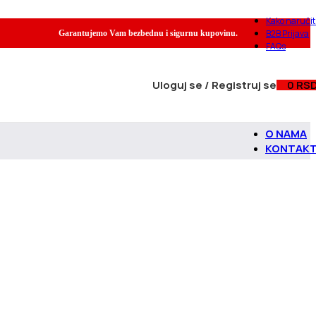
Kako naručit
B2B Prijava
Garantujemo Vam bezbednu i sigurnu kupovinu.
FAQs
Uloguj se / Registruj se
0
RS
O NAMA
KONTAK