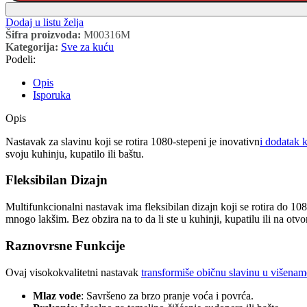
Dodaj u listu želja
Šifra proizvoda:
M00316M
Kategorija:
Sve za kuću
Podeli:
Opis
Isporuka
Opis
Nastavak za slavinu koji se rotira 1080-stepeni je inovativn
i dodatak 
svoju kuhinju, kupatilo ili baštu.
Fleksibilan Dizajn
Multifunkcionalni nastavak ima fleksibilan dizajn koji se rotira do 1
mnogo lakšim. Bez obzira na to da li ste u kuhinji, kupatilu ili na ot
Raznovrsne Funkcije
Ovaj visokokvalitetni nastavak
transformiše običnu slavinu u višena
Mlaz vode
: Savršeno za brzo pranje voća i povrća.