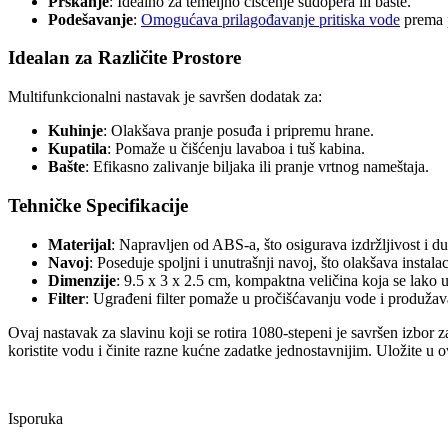
Prskanje
: Idealno za temeljno čišćenje sudopera ili bašte.
Podešavanje
:
Omogućava prilagođavanje pritiska vode
prema 
Idealan za Različite Prostore
Multifunkcionalni nastavak je savršen dodatak za:
Kuhinje
: Olakšava pranje posuđa i pripremu hrane.
Kupatila
: Pomaže u čišćenju lavaboa i tuš kabina.
Bašte
: Efikasno zalivanje biljaka ili pranje vrtnog nameštaja.
Tehničke Specifikacije
Materijal
: Napravljen od ABS-a, što osigurava izdržljivost i du
Navoj
: Poseduje spoljni i unutrašnji navoj, što olakšava instalaci
Dimenzije
: 9.5 x 3 x 2.5 cm, kompaktna veličina koja se lako u
Filter
: Ugrađeni filter pomaže u pročišćavanju vode i produžava
Ovaj nastavak za slavinu koji se rotira 1080-stepeni je savršen izbor
koristite vodu i činite razne kućne zadatke jednostavnijim. Uložite u o
Isporuka