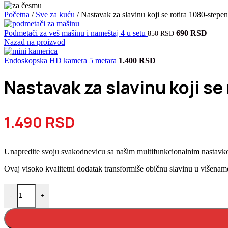
Početna
/
Sve za kuću
/
Nastavak za slavinu koji se rotira 1080-stepen
Originalna
Trenu
Podmetači za veš mašinu i nameštaj 4 u setu
690
RSD
850
RSD
cena
cena
Nazad na proizvod
je
je:
bila:
690 R
Endoskopska HD kamera 5 metara
1.400
RSD
850 RSD.
Nastavak za slavinu koji se
1.490
RSD
Unapredite svoju svakodnevicu sa našim multifunkcionalnim nastavkom
Ovaj visoko kvalitetni dodatak transformiše običnu slavinu u višenam
Nastavak za slavinu koji se rotira 1080-stepeni količina
-
+