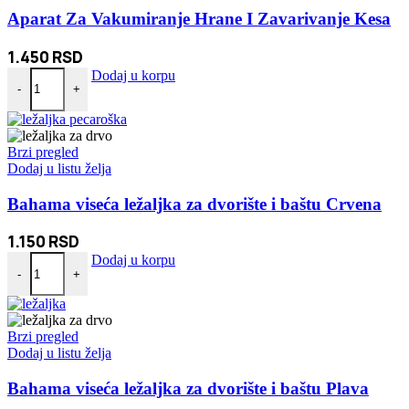
Aparat Za Vakumiranje Hrane I Zavarivanje Kesa
1.450
RSD
Aparat Za Vakumiranje Hrane I Zavarivanje Kesa količina
Dodaj u korpu
-
+
Brzi pregled
Dodaj u listu želja
Bahama viseća ležaljka za dvorište i baštu Crvena
1.150
RSD
Bahama viseća ležaljka za dvorište i baštu Crvena količina
Dodaj u korpu
-
+
Brzi pregled
Dodaj u listu želja
Bahama viseća ležaljka za dvorište i baštu Plava