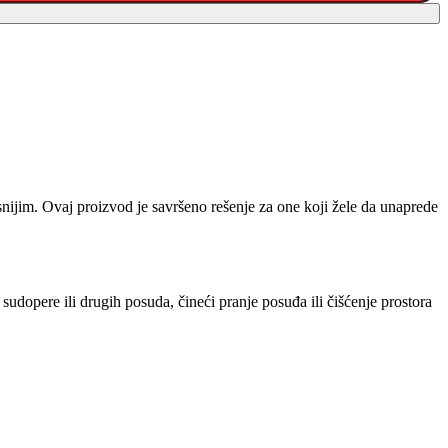
snijim. Ovaj proizvod je savršeno rešenje za one koji žele da unaprede
sudopere ili drugih posuda, čineći pranje posuđa ili čišćenje prostora