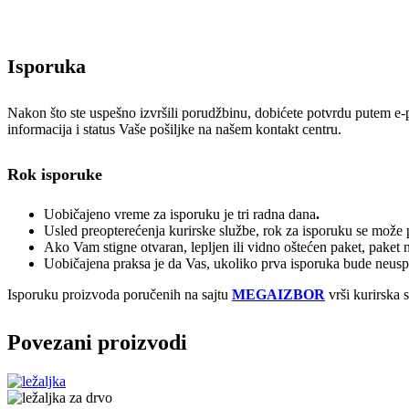
Isporuka
Nakon što ste uspešno izvršili porudžbinu, dobićete potvrdu putem e-poš
informacija i status Vaše pošiljke na našem kontakt centru.
Rok isporuke
Uobičajeno vreme za isporuku je tri radna dana
.
Usled preopterećenja kurirske službe, rok za isporuku se može p
Ako Vam stigne otvaran, lepljen ili vidno oštećen paket, paket 
Uobičajena praksa je da Vas, ukoliko prva isporuka bude neuspeš
Isporuku proizvoda poručenih na sajtu
MEGAIZBOR
vrši kurirska 
Povezani proizvodi