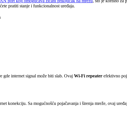
AN port koji omogućava žičani priključak na mrežu
, što je korisno za
e pratiti stanje i funkcionalnost uređaja.
s
re gde internet signal može biti slab. Ovaj
Wi-Fi repeater
efektivno poj
internet konekciju. Sa mogućnošću pojačavanja i širenja mreže, ovaj ur