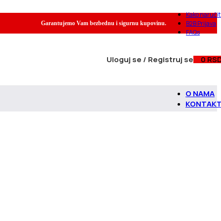
Kako naručit
B2B Prijava
Garantujemo Vam bezbednu i sigurnu kupovinu.
FAQs
Uloguj se / Registruj se
0
RS
O NAMA
KONTAK