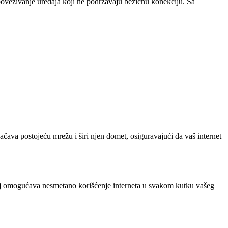
 povezivanje uređaja koji ne podržavaju bežičnu konekciju. Sa
ačava postojeću mrežu i širi njen domet, osiguravajući da vaš internet
eđaj omogućava nesmetano korišćenje interneta u svakom kutku vašeg