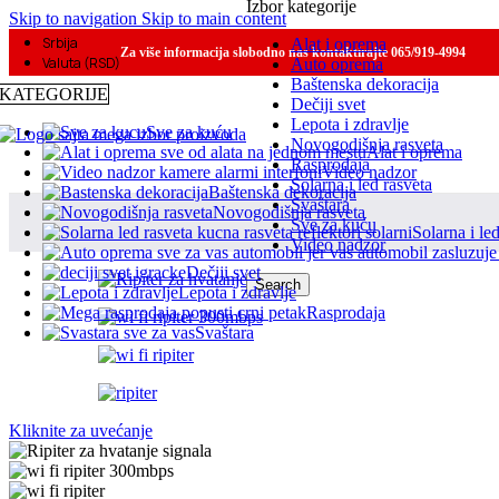
Izbor kategorije
Skip to navigation
Skip to main content
Srbija
Alat i oprema
Za više informacija slobodno nas kontaktirajte 065/919-4994
Valuta (RSD)
Auto oprema
Baštenska dekoracija
KATEGORIJE
Dečiji svet
Lepota i zdravlje
Sve za kuću
Novogodišnja rasveta
Alat i oprema
Rasprodaja
Video nadzor
Solarna i led rasveta
Baštenska dekoracija
Svaštara
Novogodišnja rasveta
Sve za kuću
Solarna i le
Video nadzor
Dečiji svet
Search
Lepota i zdravlje
Rasprodaja
Svaštara
Kliknite za uvećanje