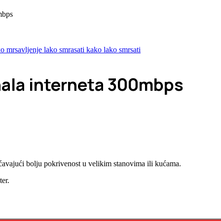
0mbps
gnala interneta 300mbps
ćavajući bolju pokrivenost u velikim stanovima ili kućama.
ter.