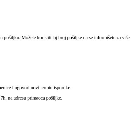
pošiljku. Možete koristiti taj broj pošiljke da se informišete za više
benice i ugovori novi termin isporuke.
17h, na adresu primaoca pošiljke.