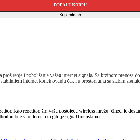
DODAJ U KORPU
Kupi odmah
za proširenje i poboljšanje vašeg internet signala. Sa brzinom prenosa d
tabilnijem internet konektovanju čak i u prostorijama sa slabim signa
petitor. Kao repetitor, širi vašu postojeću wireless mrežu, čineći je do
odno bile van dometa ili gde je signal bio oslabio.