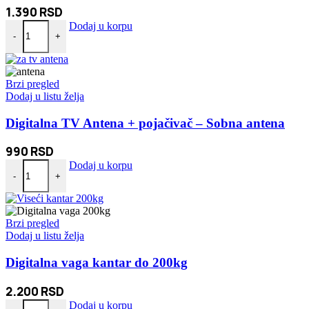
1.390
RSD
Digitalna precizna vaga 0.1-500g količina
Dodaj u korpu
-
+
Brzi pregled
Dodaj u listu želja
Digitalna TV Antena + pojačivač – Sobna antena
990
RSD
Digitalna TV Antena + pojačivač - Sobna antena količina
Dodaj u korpu
-
+
Brzi pregled
Dodaj u listu želja
Digitalna vaga kantar do 200kg
2.200
RSD
Digitalna vaga kantar do 200kg količina
Dodaj u korpu