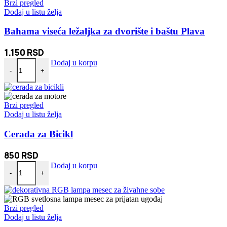
Brzi pregled
Dodaj u listu želja
Bahama viseća ležaljka za dvorište i baštu Plava
1.150
RSD
Bahama viseća ležaljka za dvorište i baštu Plava količina
Dodaj u korpu
-
+
Brzi pregled
Dodaj u listu želja
Cerada za Bicikl
850
RSD
Cerada za Bicikl količina
Dodaj u korpu
-
+
Brzi pregled
Dodaj u listu želja