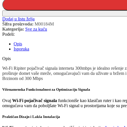
Dodaj u listu želja
Šifra proizvoda:
M00184M
Kategorija:
Sve za kuću
Podeli:
Opis
Isporuka
Opis
Wi-Fi Ripiter pojačivač signala interneta 300mbps je idealno rešenje 
proširuje domet vaše mreže, omogućavajući vam da uživate u bržem i s
Brzinom od 300 Mbps
Višenamenska Funkcionalnost za Optimizaciju Signala
Ovaj
Wi-Fi pojačivač signala
funkcioniše kao klasičan ruter i kao re
omogućava vam da poboljšate Wi-Fi signal u prostorijama koje su preth
Praktičan Dizajn i Lakša Instalacija