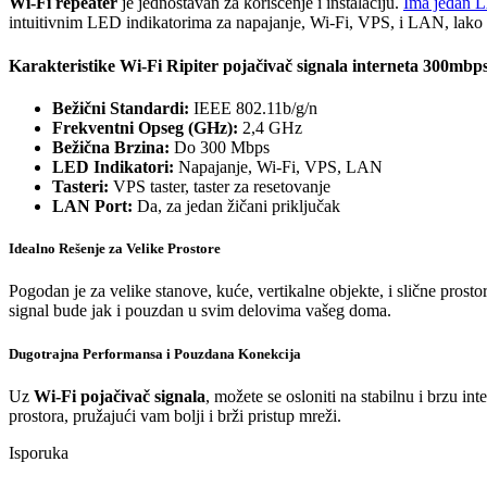
Wi-Fi repeater
je jednostavan za korišćenje i instalaciju.
Ima jedan L
intuitivnim LED indikatorima za napajanje, Wi-Fi, VPS, i LAN, lako ćet
Karakteristike Wi-Fi Ripiter pojačivač signala interneta 300mbp
Bežični Standardi:
IEEE 802.11b/g/n
Frekventni Opseg (GHz):
2,4 GHz
Bežična Brzina:
Do 300 Mbps
LED Indikatori:
Napajanje, Wi-Fi, VPS, LAN
Tasteri:
VPS taster, taster za resetovanje
LAN Port:
Da, za jedan žičani priključak
Idealno Rešenje za Velike Prostore
Pogodan je za velike stanove, kuće, vertikalne objekte, i slične prosto
signal bude jak i pouzdan u svim delovima vašeg doma.
Dugotrajna Performansa i Pouzdana Konekcija
Uz
Wi-Fi pojačivač signala
, možete se osloniti na stabilnu i brzu 
prostora, pružajući vam bolji i brži pristup mreži.
Isporuka