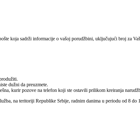
te koja sadrži informacije o vašoj porudžbini, uključujući broj za Vašu 
rodužiti.
niste dužni da preuzmete.
na, kurir pozove na telefon koji ste ostavili prilikom kreiranja narudž
služba, na teritoriji Republike Srbije, radnim danima u periodu od 8 do 