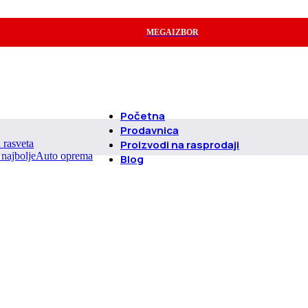
MEGAIZBOR
Početna
Prodavnica
d rasveta
Proizvodi na rasprodaji
Auto oprema
Blog