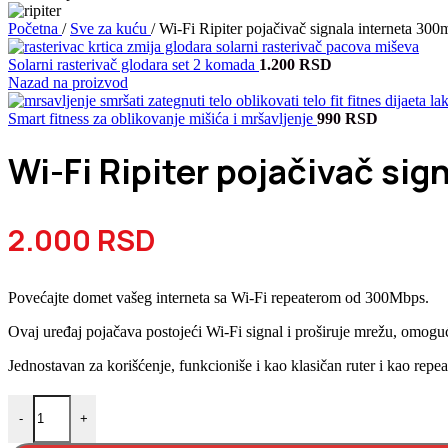
Početna
/
Sve za kuću
/
Wi-Fi Ripiter pojačivač signala interneta 30
Solarni rasterivač glodara set 2 komada
1.200
RSD
Nazad na proizvod
Smart fitness za oblikovanje mišića i mršavljenje
990
RSD
Wi-Fi Ripiter pojačivač si
2.000
RSD
Povećajte domet vašeg interneta sa Wi-Fi repeaterom od 300Mbps.
Ovaj uređaj pojačava postojeći Wi-Fi signal i proširuje mrežu, omogu
Jednostavan za korišćenje, funkcioniše i kao klasičan ruter i kao repea
Wi-Fi Ripiter pojačivač signala interneta 300mbps količina
-
+