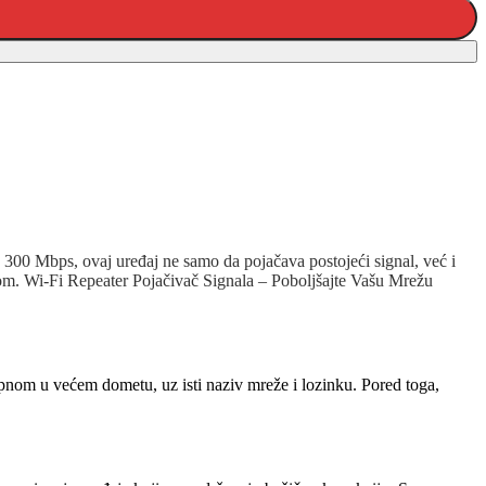
o 300 Mbps, ovaj uređaj ne samo da pojačava postojeći signal, već i
lom.
Wi-Fi Repeater Pojačivač Signala – Poboljšajte Vašu Mrežu
stupnom u većem dometu, uz isti naziv mreže i lozinku. Pored toga,