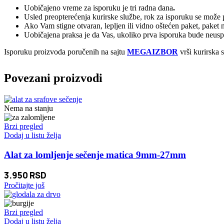
Uobičajeno vreme za isporuku je tri radna dana
.
Usled preopterećenja kurirske službe, rok za isporuku se može p
Ako Vam stigne otvaran, lepljen ili vidno oštećen paket, paket 
Uobičajena praksa je da Vas, ukoliko prva isporuka bude neuspeš
Isporuku proizvoda poručenih na sajtu
MEGAIZBOR
vrši kurirska 
Povezani proizvodi
Nema na stanju
Brzi pregled
Dodaj u listu želja
Alat za lomljenje sečenje matica 9mm-27mm
3.950
RSD
Pročitajte još
Brzi pregled
Dodaj u listu želja