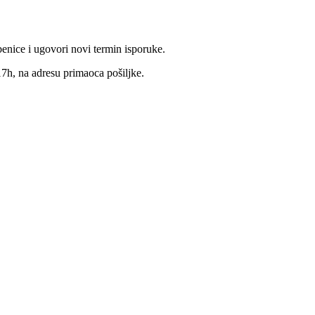
benice i ugovori novi termin isporuke.
17h, na adresu primaoca pošiljke.