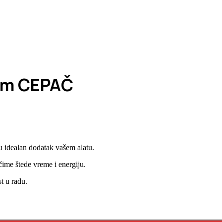
0mm CEPAČ
 idealan dodatak vašem alatu.
čime štede vreme i energiju.
t u radu.