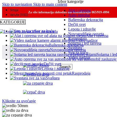
Izbor kategorije
Skip to navigation
Skip to main content
Srbija
Alat i oprema
Za više informacija slobodno nas kontaktirajte 065/919-4994
Valuta (RSD)
Auto oprema
Baštenska dekoracija
KATEGORIJE
Dečiji svet
Lepota i zdravlje
Sve za kuću
Novogodišnja rasveta
Alat i oprema
Rasprodaja
Video nadzor
Solarna i led rasveta
Baštenska dekoracija
Svaštara
Novogodišnja rasveta
Sve za kuću
Solarna i le
Video nadzor
Dečiji svet
Search
Lepota i zdravlje
Rasprodaja
Svaštara
Kliknite za uvećanje