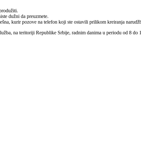
rodužiti.
niste dužni da preuzmete.
na, kurir pozove na telefon koji ste ostavili prilikom kreiranja narudž
služba, na teritoriji Republike Srbije, radnim danima u periodu od 8 do 