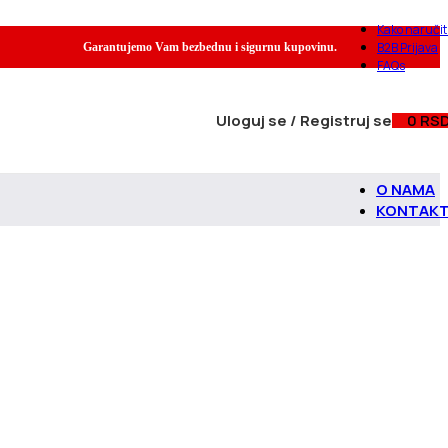
Kako naručit
B2B Prijava
Garantujemo Vam bezbednu i sigurnu kupovinu.
FAQs
Uloguj se / Registruj se
0
RS
O NAMA
KONTAK