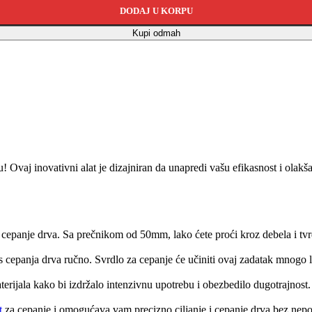
DODAJ U KORPU
Kupi odmah
vaj inovativni alat je dizajniran da unapredi vašu efikasnost i olakš
cepanje drva. Sa prečnikom od 50mm, lako ćete proći kroz debela i tvrd
cepanja drva ručno. Svrdlo za cepanje će učiniti ovaj zadatak mnogo l
erijala kako bi izdržalo intenzivnu upotrebu i obezbedilo dugotrajnost. 
t
za cepanje i omogućava vam precizno ciljanje i cepanje drva bez nepotr