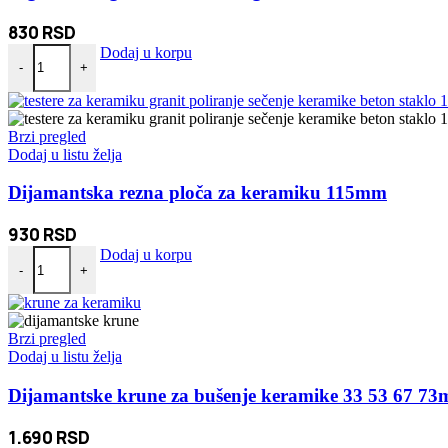
830
RSD
Digitalna vaga kantar do 50kg količina
Dodaj u korpu
-
+
Brzi pregled
Dodaj u listu želja
Dijamantska rezna ploča za keramiku 115mm
930
RSD
Dijamantska rezna ploča za keramiku 115mm količina
Dodaj u korpu
-
+
Brzi pregled
Dodaj u listu želja
Dijamantske krune za bušenje keramike 33 53 67 7
1.690
RSD