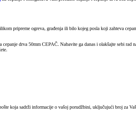
likom pripreme ogreva, građenja ili bilo kojeg posla koji zahteva cepan
za cepanje drva 50mm CEPAČ. Nabavite ga danas i olakšajte sebi rad na
žete.
te koja sadrži informacije o vašoj porudžbini, uključujući broj za Vašu 