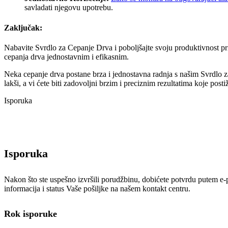
savladati njegovu upotrebu.
Zaključak:
Nabavite Svrdlo za Cepanje Drva i poboljšajte svoju produktivnost pri
cepanja drva jednostavnim i efikasnim.
Neka cepanje drva postane brza i jednostavna radnja s našim Svrdlo 
lakši, a vi ćete biti zadovoljni brzim i preciznim rezultatima koje posti
Isporuka
Isporuka
Nakon što ste uspešno izvršili porudžbinu, dobićete potvrdu putem e-poš
informacija i status Vaše pošiljke na našem kontakt centru.
Rok isporuke