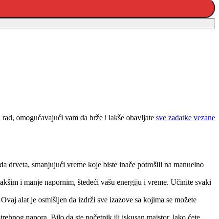
a rad, omogućavajući vam da brže i lakše obavljate
sve zadatke vezane
a drveta, smanjujući vreme koje biste inače potrošili na manuelno
akšim i manje napornim, štedeći vašu energiju i vreme. Učinite svaki
Ovaj alat je osmišljen da izdrži sve izazove sa kojima se možete
ebnog napora. Bilo da ste početnik ili iskusan majstor, lako ćete