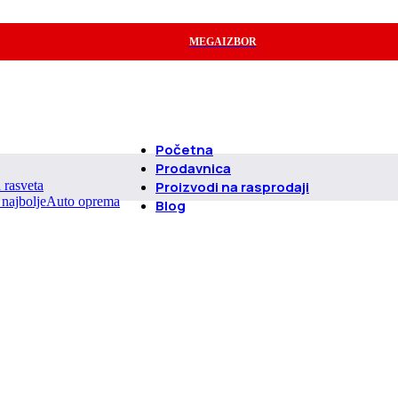
MEGAIZBOR
Početna
Prodavnica
d rasveta
Proizvodi na rasprodaji
Auto oprema
Blog