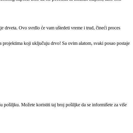
je drveta. Ovo svrdlo će vam uštedeti vreme i trud, čineći proces
 projektima koji uključuju drvo! Sa ovim alatom, svaki posao postaje
pošiljku. Možete koristiti taj broj pošiljke da se informišete za više