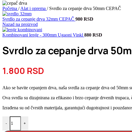
Početna
/
Alat i oprema
/
Svrdlo za cepanje drva 50mm CEPAČ
Svrdlo za cepanje drva 32mm CEPAČ
980
RSD
Nazad na proizvod
Kombinovani lenjir - 300mm Ugaoni Vinkl
880
RSD
Svrdlo za cepanje drva 5
1.800
RSD
Ako se bavite cepanjem drva, naša svrdla za cepanje drva od 50mm su
Ova svrdla su dizajnirana za efikasno i brzo cepanje drvenih trupaca, 
Izrađena su od čvrstih materijala, garantujući dugotrajnost i pouzdanos
Svrdlo za cepanje drva 50mm CEPAČ količina
-
+