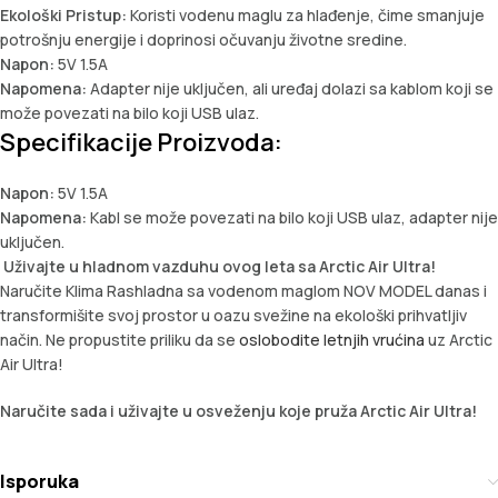
Ekološki Pristup:
Koristi vodenu maglu za hlađenje, čime smanjuje
potrošnju energije i doprinosi očuvanju životne sredine.
Napon:
5V 1.5A
Napomena:
Adapter nije uključen, ali uređaj dolazi sa kablom koji se
može povezati na bilo koji USB ulaz.
Specifikacije Proizvoda:
Napon:
5V 1.5A
Napomena:
Kabl se može povezati na bilo koji USB ulaz, adapter nije
uključen.
Uživajte u hladnom vazduhu ovog leta sa Arctic Air Ultra!
Naručite Klima Rashladna sa vodenom maglom NOV MODEL danas i
transformišite svoj prostor u oazu svežine na ekološki prihvatljiv
način. Ne propustite priliku da se
oslobodite letnjih vrućina
uz Arctic
Air Ultra!
Naručite sada i uživajte u osveženju koje pruža Arctic Air Ultra!
Isporuka