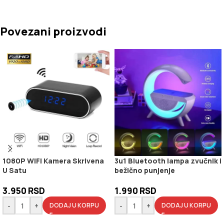
Povezani proizvodi
1080P WIFI Kamera Skrivena
3u1 Bluetooth lampa zvučnik i
U Satu
bežično punjenje
3.950
RSD
1.990
RSD
-
+
-
+
DODAJ U KORPU
DODAJ U KORPU