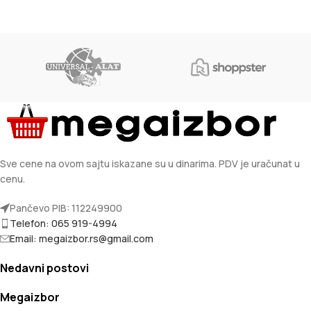
Sve cene na ovom sajtu iskazane su u dinarima. PDV je uračunat u
cenu.
Pančevo PIB: 112249900
Telefon: 065 919-4994
Email: megaizbor.rs@gmail.com
Nedavni postovi
Megaizbor