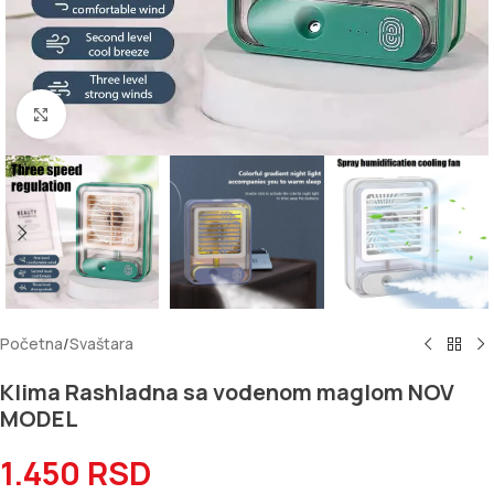
Kliknite za uvećanje
Početna
/
Svaštara
Klima Rashladna sa vodenom maglom NOV
MODEL
1.450
RSD