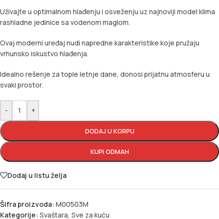
Uživajte u optimalnom hlađenju i osveženju uz najnoviji model klima
rashladne jedinice sa vodenom maglom.
Ovaj moderni uređaj nudi napredne karakteristike koje pružaju
vrhunsko iskustvo hlađenja.
Idealno rešenje za tople letnje dane, donosi prijatnu atmosferu u
svaki prostor.
-
+
DODAJ U KORPU
KUPI ODMAH
Dodaj u listu želja
Šifra proizvoda:
M00503M
Kategorije:
Svaštara
,
Sve za kuću