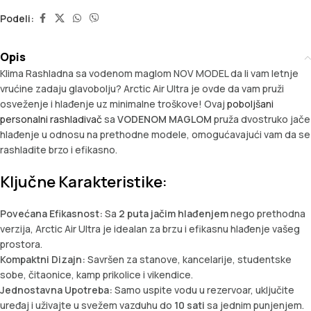
Podeli:
Opis
Klima Rashladna sa vodenom maglom NOV MODEL da li vam letnje
vrućine zadaju glavobolju? Arctic Air Ultra je ovde da vam pruži
osveženje i hlađenje uz minimalne troškove! Ovaj
poboljšani
personalni rashladivač
sa
VODENOM MAGLOM
pruža dvostruko jače
hlađenje u odnosu na prethodne modele, omogućavajući vam da se
rashladite brzo i efikasno.
Ključne Karakteristike:
Povećana Efikasnost:
Sa
2 puta jačim hlađenjem
nego prethodna
verzija, Arctic Air Ultra je idealan za brzu i efikasnu hlađenje vašeg
prostora.
Kompaktni Dizajn:
Savršen za stanove, kancelarije, studentske
sobe, čitaonice, kamp prikolice i vikendice.
Jednostavna Upotreba:
Samo uspite vodu u rezervoar, uključite
uređaj i uživajte u svežem vazduhu do
10 sati
sa jednim punjenjem.