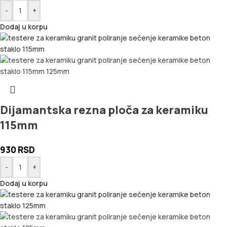
-
+
Dodaj u korpu
Dijamantska rezna ploča za keramiku
115mm
930
RSD
-
+
Dodaj u korpu