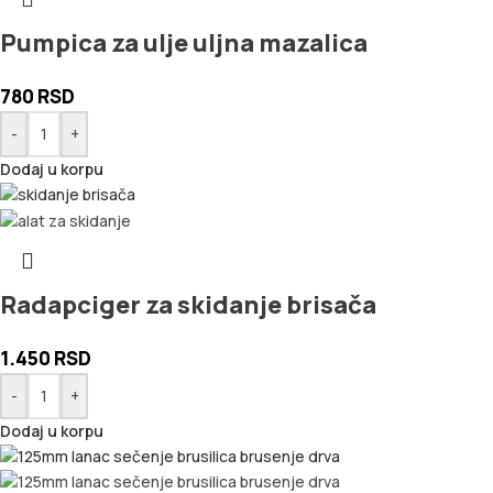
Pumpica za ulje uljna mazalica
780
RSD
-
+
Dodaj u korpu
Radapciger za skidanje brisača
1.450
RSD
-
+
Dodaj u korpu