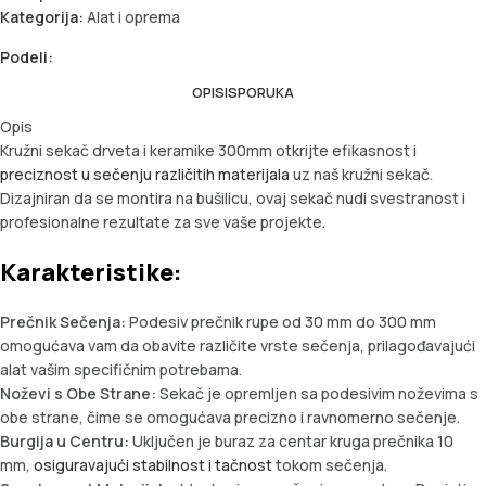
Kategorija:
Alat i oprema
Podeli:
OPIS
ISPORUKA
Opis
Kružni sekač drveta i keramike 300mm otkrijte efikasnost i
preciznost u sečenju različitih materijala
uz naš kružni sekač.
Dizajniran da se montira na bušilicu, ovaj sekač nudi svestranost i
profesionalne rezultate za sve vaše projekte.
Karakteristike:
Prečnik Sečenja:
Podesiv prečnik rupe od 30 mm do 300 mm
omogućava vam da obavite različite vrste sečenja, prilagođavajući
alat vašim specifičnim potrebama.
Noževi s Obe Strane:
Sekač je opremljen sa podesivim noževima s
obe strane, čime se omogućava precizno i ravnomerno sečenje.
Burgija u Centru:
Uključen je buraz za centar kruga prečnika 10
mm,
osiguravajući stabilnost i tačnost
tokom sečenja.