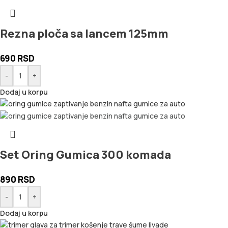
Rezna ploča sa lancem 125mm
690
RSD
-
+
Dodaj u korpu
Set Oring Gumica 300 komada
890
RSD
-
+
Dodaj u korpu