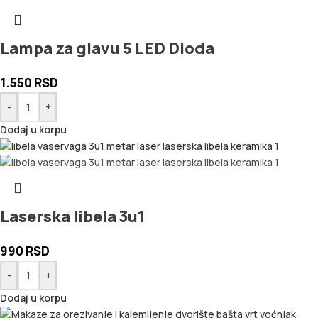
Lampa za glavu 5 LED Dioda
1.550
RSD
-
+
Dodaj u korpu
Laserska libela 3u1
990
RSD
-
+
Dodaj u korpu