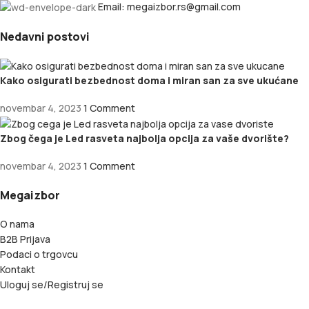
Email: megaizbor.rs@gmail.com
Nedavni postovi
Kako osigurati bezbednost doma i miran san za sve ukućane
novembar 4, 2023
1 Comment
Zbog čega je Led rasveta najbolja opcija za vaše dvorište?
novembar 4, 2023
1 Comment
Megaizbor
O nama
B2B Prijava
Podaci o trgovcu
Kontakt
Uloguj se/Registruj se