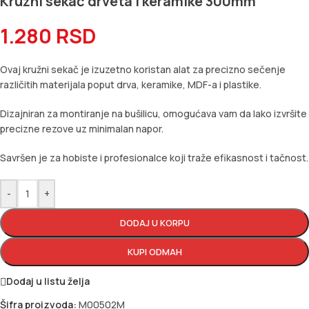
Kružni sekač drveta i keramike 300mm
1.280
RSD
Ovaj kružni sekač je izuzetno koristan alat za precizno sečenje
različitih materijala poput drva, keramike, MDF-a i plastike.
Dizajniran za montiranje na bušilicu, omogućava vam da lako izvršite
precizne rezove uz minimalan napor.
Savršen je za hobiste i profesionalce koji traže efikasnost i tačnost.
-
+
DODAJ U KORPU
KUPI ODMAH
Dodaj u listu želja
Šifra proizvoda:
M00502M