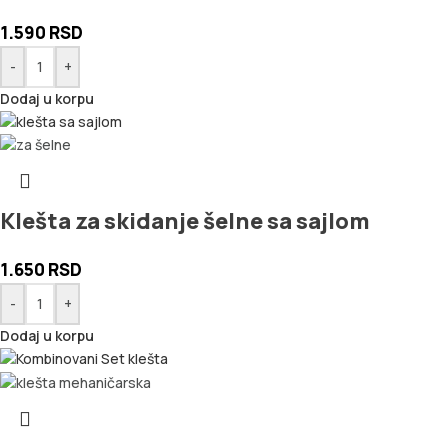
1.590
RSD
-
+
Dodaj u korpu
Klešta za skidanje šelne sa sajlom
1.650
RSD
-
+
Dodaj u korpu