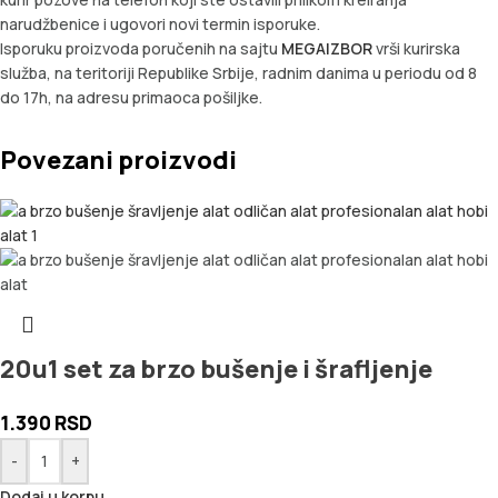
narudžbenice i ugovori novi termin isporuke.
Isporuku proizvoda poručenih na sajtu
MEGAIZBOR
vrši kurirska
služba, na teritoriji Republike Srbije, radnim danima u periodu od 8
do 17h, na adresu primaoca pošiljke.
Povezani proizvodi
20u1 set za brzo bušenje i šrafljenje
1.390
RSD
-
+
Dodaj u korpu