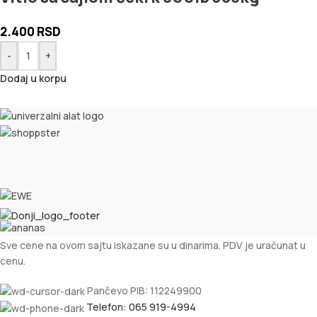
2.400
RSD
-
+
Dodaj u korpu
Sve cene na ovom sajtu iskazane su u dinarima. PDV je uračunat u
cenu.
Pančevo PIB: 112249900
Telefon: 065 919-4994