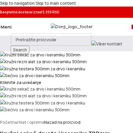
Skip to navigation
Skip to main content
Besplatna dostava
iznad 5.999 RSD
Meni
Search
Kliknite za uvećanje
Početna
/
Alat i oprema
Nazad na proizvod