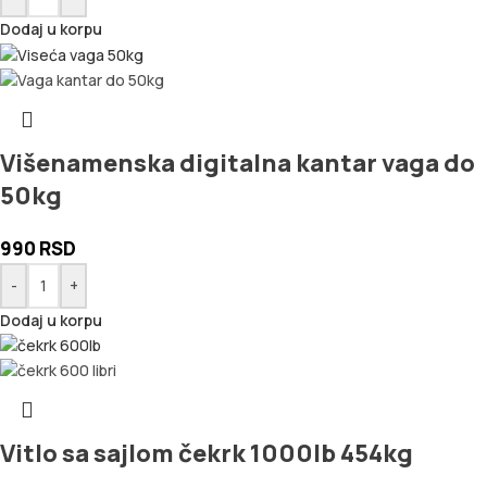
Dodaj u korpu
Višenamenska digitalna kantar vaga do
50kg
990
RSD
-
+
Dodaj u korpu
Vitlo sa sajlom čekrk 1000lb 454kg