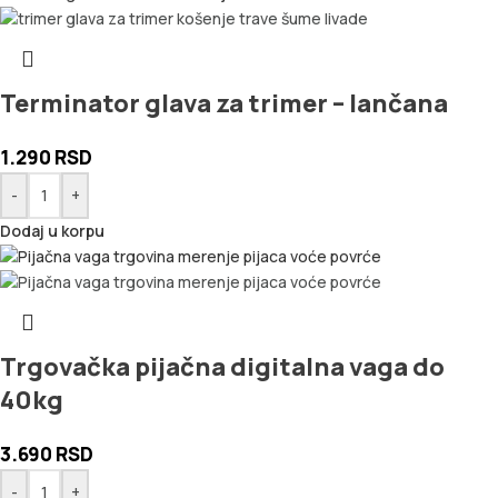
Terminator glava za trimer – lančana
1.290
RSD
-
+
Dodaj u korpu
Trgovačka pijačna digitalna vaga do
40kg
3.690
RSD
-
+