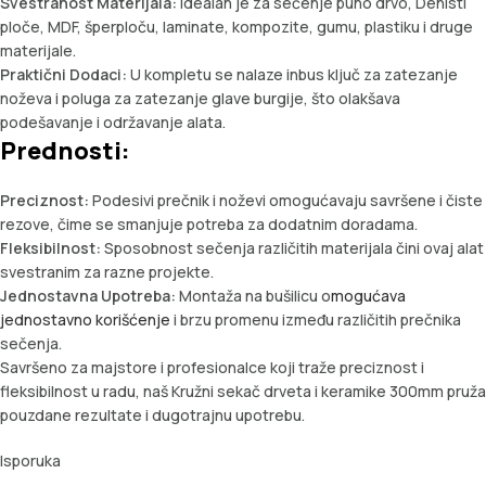
Svestranost Materijala:
Idealan je za sečenje puno drvo, Denisti
ploče, MDF, šperploču, laminate, kompozite, gumu, plastiku i druge
materijale.
Praktični Dodaci:
U kompletu se nalaze inbus ključ za zatezanje
noževa i poluga za zatezanje glave burgije, što olakšava
podešavanje i održavanje alata.
Prednosti:
Preciznost:
Podesivi prečnik i noževi omogućavaju savršene i čiste
rezove, čime se smanjuje potreba za dodatnim doradama.
Fleksibilnost:
Sposobnost sečenja različitih materijala čini ovaj alat
svestranim za razne projekte.
Jednostavna Upotreba:
Montaža na bušilicu o
mogućava
jednostavno korišćenje
i brzu promenu između različitih prečnika
sečenja.
Savršeno za majstore i profesionalce koji traže preciznost i
fleksibilnost u radu, naš Kružni sekač drveta i keramike 300mm pruža
pouzdane rezultate i dugotrajnu upotrebu.
Isporuka