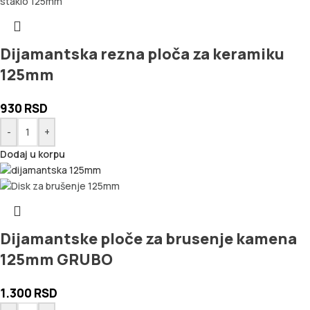
Dijamantska rezna ploča za keramiku
125mm
930
RSD
-
+
Dodaj u korpu
Dijamantske ploče za brusenje kamena
125mm GRUBO
1.300
RSD