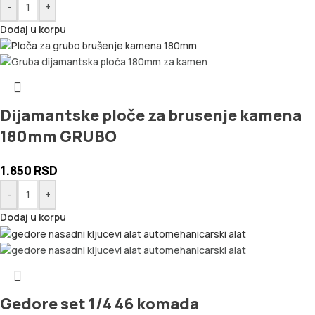
-
+
Dodaj u korpu
Dijamantske ploče za brusenje kamena
180mm GRUBO
1.850
RSD
-
+
Dodaj u korpu
Gedore set 1/4 46 komada