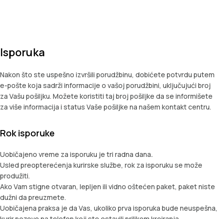
Isporuka
Nakon što ste uspešno izvršili porudžbinu, dobićete potvrdu putem
e-pošte koja sadrži informacije o vašoj porudžbini, uključujući broj
za Vašu pošiljku. Možete koristiti taj broj pošiljke da se informišete
za više informacija i status Vaše pošiljke na našem kontakt centru.
Rok isporuke
Uobičajeno vreme za isporuku je tri radna dana
.
Usled preopterećenja kurirske službe, rok za isporuku se može
produžiti.
Ako Vam stigne otvaran, lepljen ili vidno oštećen paket, paket niste
dužni da preuzmete.
Uobičajena praksa je da Vas, ukoliko prva isporuka bude neuspešna,
kurir pozove na telefon koji ste ostavili prilikom kreiranja