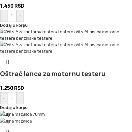
1.450
RSD
-
+
Dodaj u korpu
Oštrač lanca za motornu testeru
1.250
RSD
-
+
Dodaj u korpu