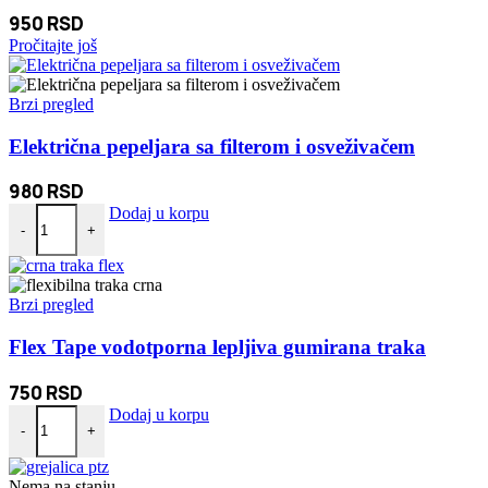
950
RSD
Pročitajte još
Brzi pregled
Električna pepeljara sa filterom i osveživačem
980
RSD
Električna pepeljara sa filterom i osveživačem količina
Dodaj u korpu
-
+
Brzi pregled
Flex Tape vodotporna lepljiva gumirana traka
750
RSD
Flex Tape vodotporna lepljiva gumirana traka količina
Dodaj u korpu
-
+
Nema na stanju