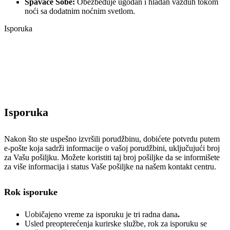
Spavaće Sobe:
Obezbeđuje ugodan i hladan vazduh tokom
noći sa dodatnim noćnim svetlom.
Isporuka
Isporuka
Nakon što ste uspešno izvršili porudžbinu, dobićete potvrdu putem
e-pošte koja sadrži informacije o vašoj porudžbini, uključujući broj
za Vašu pošiljku. Možete koristiti taj broj pošiljke da se informišete
za više informacija i status Vaše pošiljke na našem kontakt centru.
Rok isporuke
Uobičajeno vreme za isporuku je tri radna dana
.
Usled preopterećenja kurirske službe, rok za isporuku se