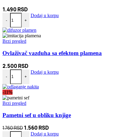
mogu
biti
1.490
RSD
izabrane
Nastavak za slavinu koji se rotira 1080-stepeni količina
Dodaj u korpu
na
-
+
stranici
proizvoda.
Brzi pregled
Ovlaživač vazduha sa efektom plamena
2.500
RSD
Ovlaživač vazduha sa efektom plamena količina
Dodaj u korpu
-
+
-11%
Brzi pregled
Pametni sef u obliku knjige
Originalna
Trenutna
1.560
RSD
1.760
RSD
Pametni sef u obliku knjige količina
cena
cena
Dodaj u korpu