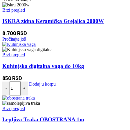
Brzi pregled
ISKRA zidna Keramička Grejalica 2000W
8.700
RSD
Pročitajte još
Brzi pregled
Kuhinjska digitalna vaga do 10kg
850
RSD
Kuhinjska digitalna vaga do 10kg količina
Dodaj u korpu
-
+
Brzi pregled
Lepljiva Traka OBOSTRANA 1m