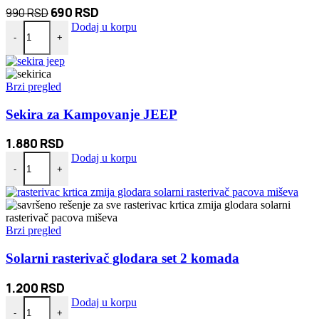
Originalna
Trenutna
690
RSD
990
RSD
RGB Pepeljara za auto količina
cena
cena
Dodaj u korpu
-
+
je
je:
bila:
690 RSD.
990 RSD.
Brzi pregled
Sekira za Kampovanje JEEP
1.880
RSD
Sekira za Kampovanje JEEP količina
Dodaj u korpu
-
+
Brzi pregled
Solarni rasterivač glodara set 2 komada
1.200
RSD
Solarni rasterivač glodara set 2 komada količina
Dodaj u korpu
-
+