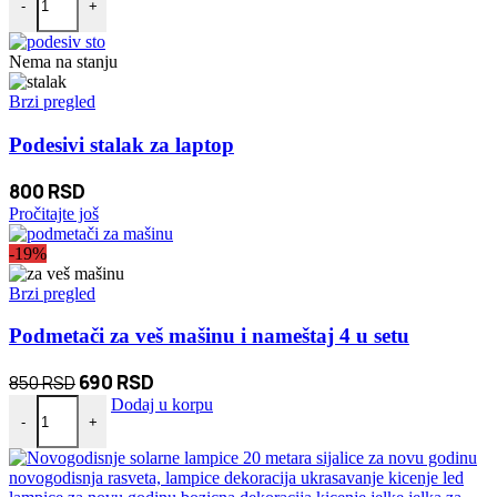
-
+
je
je:
bila:
1.560 RSD.
Nema na stanju
1.760 RSD.
Brzi pregled
Podesivi stalak za laptop
800
RSD
Pročitajte još
-19%
Brzi pregled
Podmetači za veš mašinu i nameštaj 4 u setu
Originalna
Trenutna
690
RSD
850
RSD
Podmetači za veš mašinu i nameštaj 4 u setu količina
cena
cena
Dodaj u korpu
-
+
je
je:
bila:
690 RSD.
850 RSD.