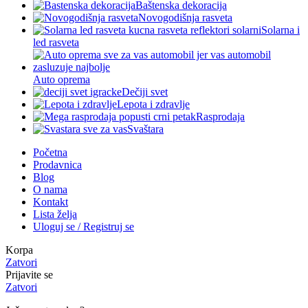
Baštenska dekoracija
Novogodišnja rasveta
Solarna i
led rasveta
Auto oprema
Dečiji svet
Lepota i zdravlje
Rasprodaja
Svaštara
Početna
Prodavnica
Blog
O nama
Kontakt
Lista želja
Uloguj se / Registruj se
Korpa
Zatvori
Prijavite se
Zatvori