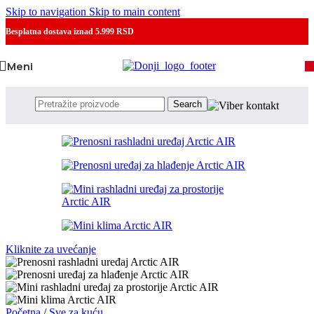
Skip to navigation
Skip to main content
Besplatna dostava
iznad 5.999 RSD
Meni
Search
Kliknite za uvećanje
Početna
/
Sve za kuću