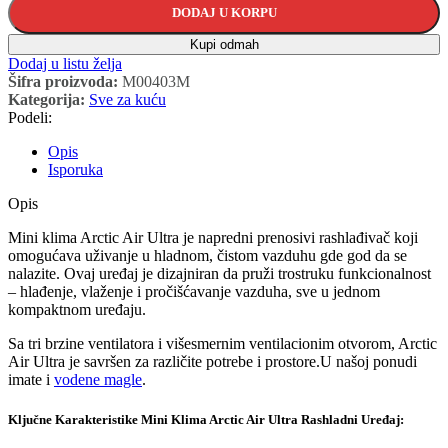
DODAJ U KORPU
Kupi odmah
Dodaj u listu želja
Šifra proizvoda:
M00403M
Kategorija:
Sve za kuću
Podeli:
Opis
Isporuka
Opis
Mini klima Arctic Air Ultra je napredni prenosivi rashlađivač koji
omogućava uživanje u hladnom, čistom vazduhu gde god da se
nalazite. Ovaj uređaj je dizajniran da pruži trostruku funkcionalnost
– hlađenje, vlaženje i pročišćavanje vazduha, sve u jednom
kompaktnom uređaju.
Sa tri brzine ventilatora i višesmernim ventilacionim otvorom, Arctic
Air Ultra je savršen za različite potrebe i prostore.U našoj ponudi
imate i
vodene magle
.
Ključne Karakteristike Mini Klima Arctic Air Ultra Rashladni Uređaj: