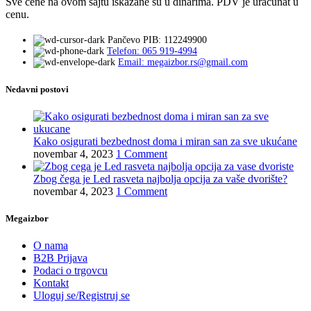
Sve cene na ovom sajtu iskazane su u dinarima. PDV je uračunat u
cenu.
Pančevo PIB: 112249900
Telefon: 065 919-4994
Email: megaizbor.rs@gmail.com
Nedavni postovi
Kako osigurati bezbednost doma i miran san za sve ukućane
novembar 4, 2023
1 Comment
Zbog čega je Led rasveta najbolja opcija za vaše dvorište?
novembar 4, 2023
1 Comment
Megaizbor
O nama
B2B Prijava
Podaci o trgovcu
Kontakt
Uloguj se/Registruj se