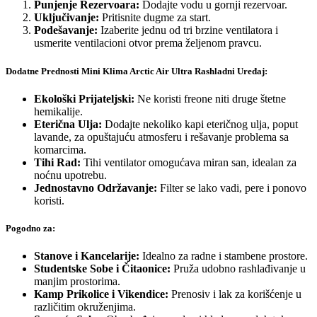
Punjenje Rezervoara:
Dodajte vodu u gornji rezervoar.
Uključivanje:
Pritisnite dugme za start.
Podešavanje:
Izaberite jednu od tri brzine ventilatora i
usmerite ventilacioni otvor prema željenom pravcu.
Dodatne Prednosti Mini Klima Arctic Air Ultra Rashladni Uređaj:
Ekološki Prijateljski:
Ne koristi freone niti druge štetne
hemikalije.
Eterična Ulja:
Dodajte nekoliko kapi eteričnog ulja, poput
lavande, za opuštajuću atmosferu i rešavanje problema sa
komarcima.
Tihi Rad:
Tihi ventilator omogućava miran san, idealan za
noćnu upotrebu.
Jednostavno Održavanje:
Filter se lako vadi, pere i ponovo
koristi.
Pogodno za:
Stanove i Kancelarije:
Idealno za radne i stambene prostore.
Studentske Sobe i Čitaonice:
Pruža udobno rashlađivanje u
manjim prostorima.
Kamp Prikolice i Vikendice:
Prenosiv i lak za korišćenje u
različitim okruženjima.