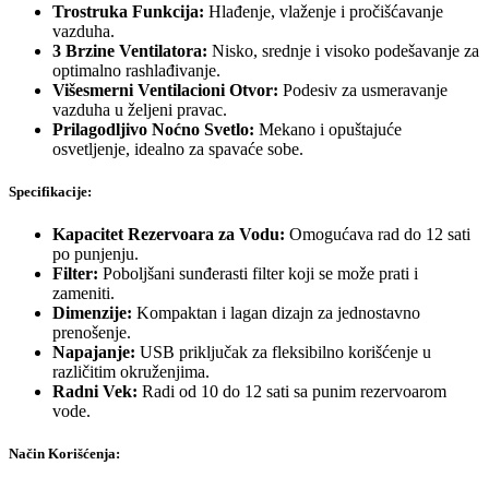
Trostruka Funkcija:
Hlađenje, vlaženje i pročišćavanje
vazduha.
3 Brzine Ventilatora:
Nisko, srednje i visoko podešavanje za
optimalno rashlađivanje.
Višesmerni Ventilacioni Otvor:
Podesiv za usmeravanje
vazduha u željeni pravac.
Prilagodljivo Noćno Svetlo:
Mekano i opuštajuće
osvetljenje, idealno za spavaće sobe.
Specifikacije:
Kapacitet Rezervoara za Vodu:
Omogućava rad do 12 sati
po punjenju.
Filter:
Poboljšani sunđerasti filter koji se može prati i
zameniti.
Dimenzije:
Kompaktan i lagan dizajn za jednostavno
prenošenje.
Napajanje:
USB priključak za fleksibilno korišćenje u
različitim okruženjima.
Radni Vek:
Radi od 10 do 12 sati sa punim rezervoarom
vode.
Način Korišćenja: