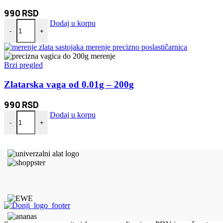
990
RSD
Višenamenska digitalna kantar vaga do 50kg količina
Dodaj u korpu
-
+
Brzi pregled
Zlatarska vaga od 0.01g – 200g
990
RSD
Zlatarska vaga od 0.01g - 200g količina
Dodaj u korpu
-
+