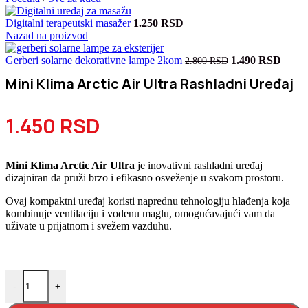
Digitalni terapeutski masažer
1.250
RSD
Nazad na proizvod
Originalna
Trenu
Gerberi solarne dekorativne lampe 2kom
1.490
RSD
2.800
RSD
cena
cena
Mini Klima Arctic Air Ultra Rashladni Uređaj
je
je:
bila:
1.490
2.800 RSD.
1.450
RSD
Mini Klima Arctic Air Ultra
je inovativni rashladni uređaj
dizajniran da pruži brzo i efikasno osveženje u svakom prostoru.
Ovaj kompaktni uređaj koristi naprednu tehnologiju hlađenja koja
kombinuje ventilaciju i vodenu maglu, omogućavajući vam da
uživate u prijatnom i svežem vazduhu.
Mini Klima Arctic Air Ultra Rashladni Uređaj količina
-
+