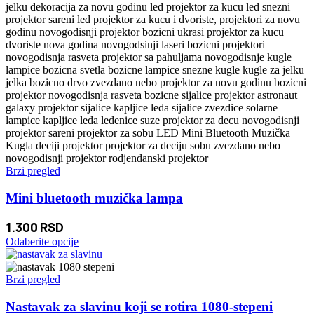
Brzi pregled
Mini bluetooth muzička lampa
1.300
RSD
Ovaj
Odaberite opcije
proizvod
ima
više
Brzi pregled
varijanti.
Opcije
Nastavak za slavinu koji se rotira 1080-stepeni