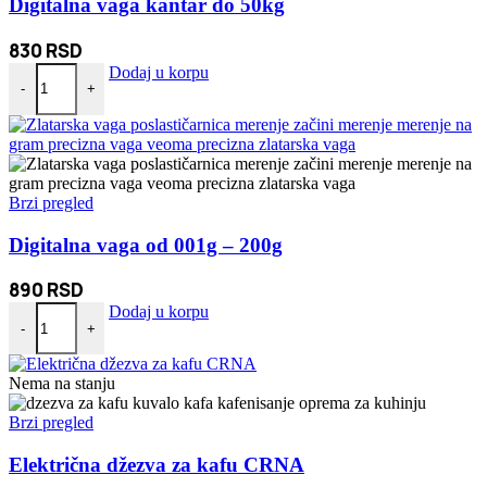
Digitalna vaga kantar do 50kg
830
RSD
Digitalna vaga kantar do 50kg količina
Dodaj u korpu
-
+
Brzi pregled
Digitalna vaga od 001g – 200g
890
RSD
Digitalna vaga od 001g - 200g količina
Dodaj u korpu
-
+
Nema na stanju
Brzi pregled
Električna džezva za kafu CRNA