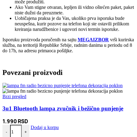
može produžiti.
Ako Vam stigne otvaran, lepljen ili vidno oštećen paket, paket
niste dužni da preuzmete.
Uobičajena praksa je da Vas, ukoliko prva isporuka bude
neuspešna, kurir pozove na telefon koji ste ostavili prilikom
kreiranja narudžbenice i ugovori novi termin isporuke.
Isporuku proizvoda poručenih na sajtu
MEGAIZBOR
vrši kurirska
služba, na teritoriji Republike Srbije, radnim danima u periodu od 8
do 17h, na adresu primaoca pošiljke.
Povezani proizvodi
Brzi pregled
3u1 Bluetooth lampa zvučnik i bežično punjenje
1.990
RSD
3u1 Bluetooth lampa zvučnik i bežično punjenje količina
Dodaj u korpu
-
+