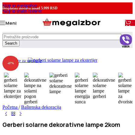
Skip to navigation
Besplatna dostava
iznad 5.999 RSD
Skip to main content
Meni
Search
Kliknite za uvećanje
-47%
Početna
/
Baštenska dekoracija
Gerberi solarne dekorativne lampe 2kom