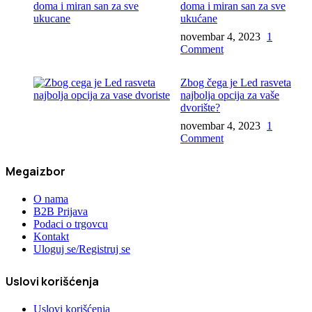
doma i miran san za sve
ukućane
novembar 4, 2023
1
Comment
Zbog čega je Led rasveta
najbolja opcija za vaše
dvorište?
novembar 4, 2023
1
Comment
Megaizbor
O nama
B2B Prijava
Podaci o trgovcu
Kontakt
Uloguj se/Registruj se
Uslovi korišćenja
Uslovi korišćenja