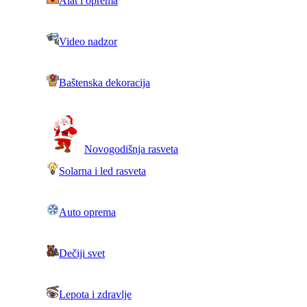
Alat i oprema
Video nadzor
Baštenska dekoracija
Novogodišnja rasveta
Solarna i led rasveta
Auto oprema
Dečiji svet
Lepota i zdravlje