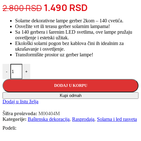
Originalna
Trenutna
1.490
RSD
2.800
RSD
cena
cena
Solarne dekorativne lampe gerber 2kom – 140 cvetića.
je
je:
Osvežite vrt ili terasu gerber solarnim lampama!
Sa 140 gerbera i šarenim LED svetlima, ove lampe pružaju
bila:
1.490 RSD.
osvetljenje i estetski užitak.
Ekološki solarni pogon bez kablova čini ih idealnim za
2.800 RSD.
ukrašavanje i osvetljenje.
Transformišite prostor uz gerber lampe!
Gerberi solarne dekorativne lampe 2kom količina
-
+
DODAJ U KORPU
Kupi odmah
Dodaj u listu želja
Šifra proizvoda:
M00404M
Kategorije:
Baštenska dekoracija
,
Rasprodaja
,
Solarna i led rasveta
Podeli: