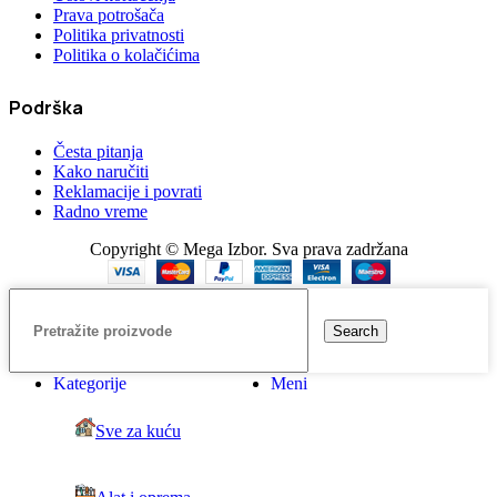
Prava potrošača
Politika privatnosti
Politika o kolačićima
Podrška
Česta pitanja
Kako naručiti
Reklamacije i povrati
Radno vreme
Copyright © Mega Izbor. Sva prava zadržana
Search
Kategorije
Meni
Sve za kuću