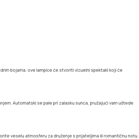
drim bojama, ove lampice će stvoriti vizuelni spektakl koji će
jem. Automatski se pale pri zalasku sunca, pružajući vam uštede
rite veselu atmosferu za druženje s prijateljima ili romantičnu notu