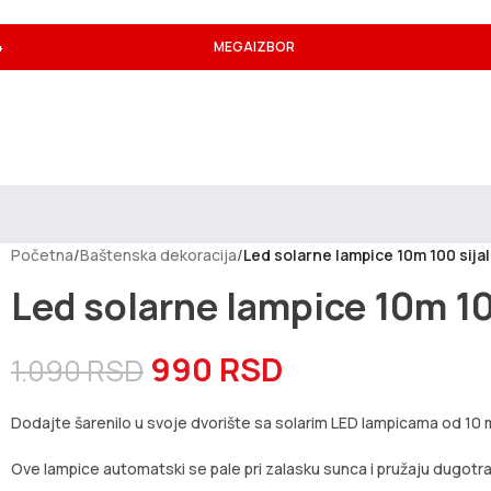
4
MEGAIZBOR
Početna
/
Baštenska dekoracija
/
Led solarne lampice 10m 100 sija
Led solarne lampice 10m 10
990
RSD
1.090
RSD
Dodajte šarenilo u svoje dvorište sa solarim LED lampicama od 10 m
Ove lampice automatski se pale pri zalasku sunca i pružaju dugotra