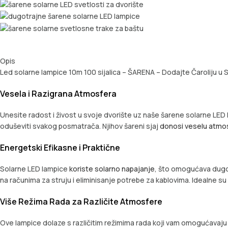
Opis
Led solarne lampice 10m 100 sijalica – ŠARENA – Dodajte Čaroliju u
Vesela i Razigrana Atmosfera
Unesite radost i živost u svoje dvorište uz naše šarene solarne LED l
oduševiti svakog posmatrača. Njihov šareni sjaj
donosi veselu atmo
Energetski Efikasne i Praktične
Solarne LED lampice
koriste solarno napajanje
, što omogućava dugo
na računima za struju i eliminisanje potrebe za kablovima. Idealne s
Više Režima Rada za Različite Atmosfere
Ove lampice dolaze s različitim režimima rada koji vam omogućavaju d