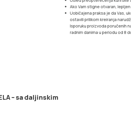
Usled preopterećenja kurirske s
Ako Vam stigne otvaran, lepljen
Uobičajena praksa je da Vas, uk
ostavili prilikom kreiranja narud
Isporuku proizvoda poručenih n
radnim danima u periodu od 8 do
ELA – sa daljinskim