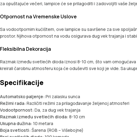
za opuštajuće večeri, lampice će se prilagoditi i zadovoljiti vaše želj
Otpornost na Vremenske Uslove
Sa vodootpornim kućištem, ove lampice su savršene za sve spoljašnje 
prostor. Njihova otpornost na vodu osigurava dug vek trajanja i stabi
Fleksibilna Dekoracija
Razmak između svetlećih dioda iznosi 8-10 cm, što vam omogućava da ih
kreirali čarobnu atmosferu koja će oduševiti sve koji je vide. Sa uk
Specifikacije
Automatsko paljenje:
Pri zalasku sunca
Režimi rada:
Različiti režimi za prilagođavanje željenoj atmosferi
Vodootpornost:
Da, za dug vek trajanja
Razmak između svetlećih dioda:
8-10 cm
Ukupna dužina:
10 metara
Boja svetlosti:
Šarena (RGB – Višebojne)
Broj svetlećih dioda:
100 komada