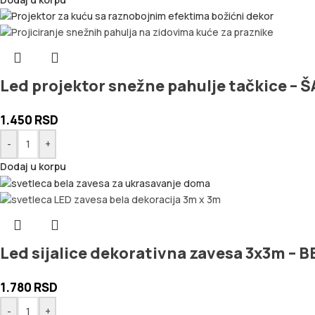
Led projektor snežne pahulje tačkice –
1.450
RSD
-
+
Dodaj u korpu
Led sijalice dekorativna zavesa 3x3m – B
1.780
RSD
-
+