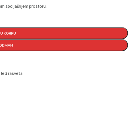
om spoljašnjem prostoru.
 U KORPU
 ODMAH
i led rasveta