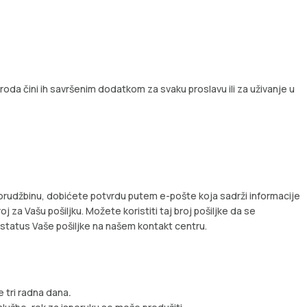
roda čini ih savršenim dodatkom za svaku proslavu ili za uživanje u
porudžbinu, dobićete potvrdu putem e-pošte koja sadrži informacije
oj za Vašu pošiljku. Možete koristiti taj broj pošiljke da se
i status Vaše pošiljke na našem kontakt centru.
 tri radna dana
.