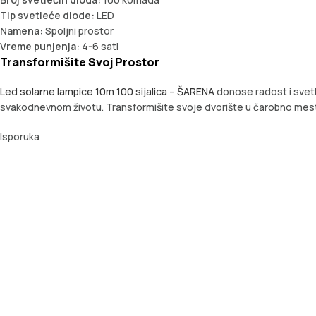
Tip svetleće diode:
LED
Namena:
Spoljni prostor
Vreme punjenja:
4-6 sati
Transformišite Svoj Prostor
Led solarne lampice 10m 100 sijalica – ŠARENA
donose radost i svetlo
svakodnevnom životu. Transformišite svoje dvorište u čarobno mesto 
Isporuka