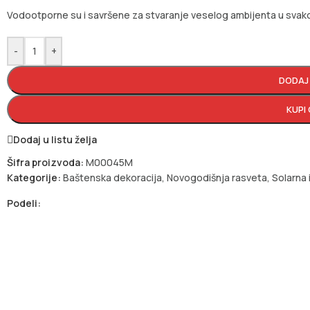
Vodootporne su i savršene za stvaranje veselog ambijenta u svak
-
+
DODAJ
KUPI
Dodaj u listu želja
Šifra proizvoda:
M00045M
Kategorije:
Baštenska dekoracija
,
Novogodišnja rasveta
,
Solarna 
Podeli: