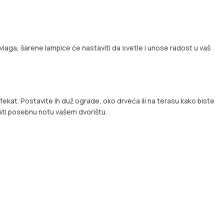
laga, šarene lampice će nastaviti da svetle i unose radost u vaš
fekat. Postavite ih duž ograde, oko drveća ili na terasu kako biste
dati posebnu notu vašem dvorištu.