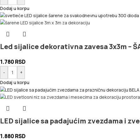
Dodaj u korpu
Led sijalice dekorativna zavesa 3x3m –
1.780
RSD
-
+
Dodaj u korpu
LED sijalice sa padajućim zvezdama i z
1.880
RSD