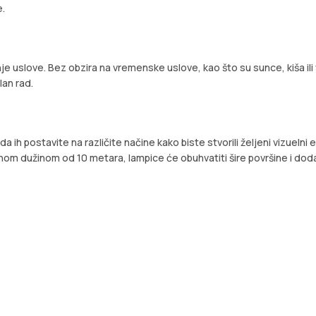
e.
uslove. Bez obzira na vremenske uslove, kao što su sunce, kiša ili v
lan rad.
 postavite na različite načine kako biste stvorili željeni vizuelni e
upnom dužinom od 10 metara, lampice će obuhvatiti šire površine i do