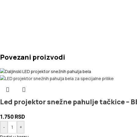
Povezani proizvodi
Led projektor snežne pahulje tačkice – B
1.750
RSD
-
+
Dodaj u korpu