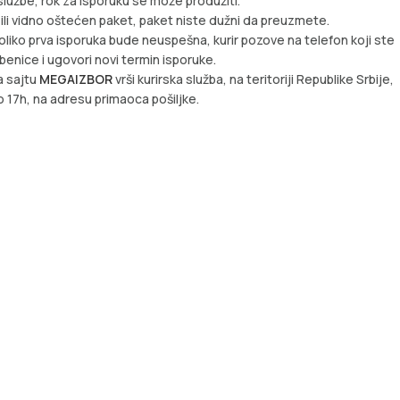
lužbe, rok za isporuku se može produžiti.
 ili vidno oštećen paket, paket niste dužni da preuzmete.
oliko prva isporuka bude neuspešna, kurir pozove na telefon koji ste
žbenice i ugovori novi termin isporuke.
a sajtu
MEGAIZBOR
vrši kurirska služba, na teritoriji Republike Srbije,
 17h, na adresu primaoca pošiljke.