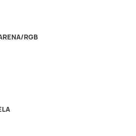
 ŠARENA/RGB
ELA