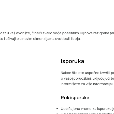
st u vaš dvorište, čineći svako veče posebnim. Njihova razigrana pri
i uživajte u novim dimenzijama svetlosti i boja.
Isporuka
Nakon što ste uspešno izvršili 
o vašoj porudžbini, uključujući br
informišete za više informacija 
Rok isporuke
Uobičajeno vreme za isporuku je