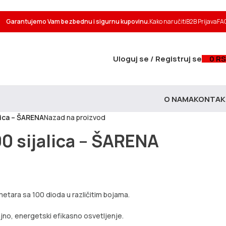
Garantujemo Vam bezbednu i sigurnu kupovinu.
Kako naručiti
B2B Prijava
FA
Uloguj se / Registruj se
0
RS
O NAMA
KONTAK
lica – ŠARENA
Nazad na proizvod
0 sijalica – ŠARENA
etara sa 100 dioda u različitim bojama.
jno, energetski efikasno osvetljenje.