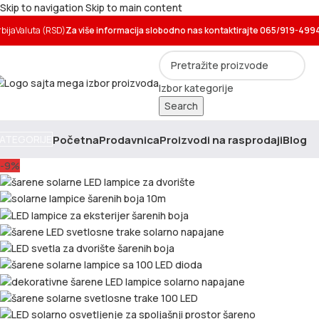
Skip to navigation
Skip to main content
rbija
Valuta (RSD)
Za više informacija slobodno nas kontaktirajte 065/919-499
Izbor kategorije
Search
Početna
Prodavnica
Proizvodi na rasprodaji
Blog
ATEGORIJE
-9%