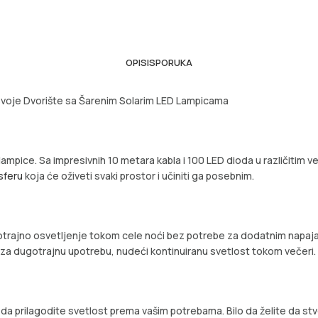
OPIS
ISPORUKA
 Svoje Dvorište sa Šarenim Solarim LED Lampicama
ampice. Sa impresivnih 10 metara kabla i 100 LED dioda u različitim ve
sferu
koja će oživeti svaki prostor i učiniti ga posebnim.
trajno osvetljenje tokom cele noći bez potrebe za dodatnim napajan
u za dugotrajnu upotrebu, nudeći kontinuiranu svetlost tokom večeri.
a prilagodite svetlost prema vašim potrebama. Bilo da želite da stvo