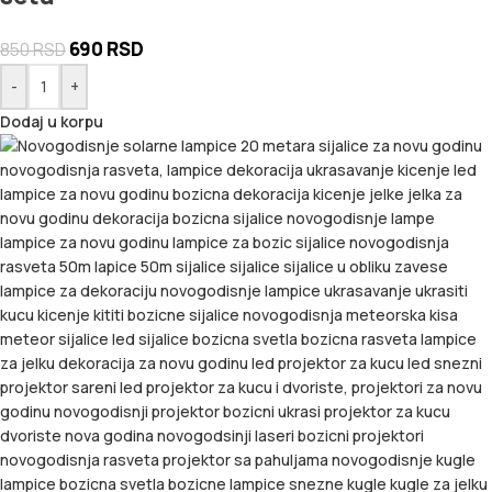
690
RSD
850
RSD
-
+
Dodaj u korpu