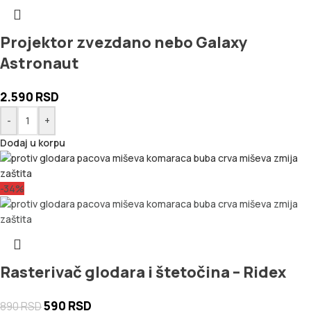
Projektor zvezdano nebo Galaxy
Astronaut
2.590
RSD
-
+
Dodaj u korpu
-34%
Rasterivač glodara i štetočina – Ridex
590
RSD
890
RSD