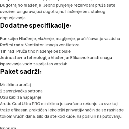
Dugotrajno hlađenje:
Jedno punjenje rezervoara pruža sate
svežine, osiguravajući dugotrajno hlađenje bez stalnog
dopunjavanja.
Dodatne specifikacije:
Funkcije:
Hlađenje, vlaženje, magljenje, pročišćavanje vazduha
Režimi rada:
Ventilator i magla ventilatora
Tih rad:
Pruža tiho hlađenje bez buke
Jednostavna tehnologija hlađenja:
Efikasno koristi snagu
isparavanja vode
za prijatan vazduh
Paket sadrži:
Mini klima uređaj
2 zamrzivačka patrona
USB kabl za napajanje
Arctic Cool Ultra PRO mini klima je savršeno rešenje za sve koji
traže efikasan, praktičan i ekološki prihvatljiv način da se rashlade
tokom vrućih dana, bilo da ste kod kuće, na poslu ili na putovanju.
Isporuka