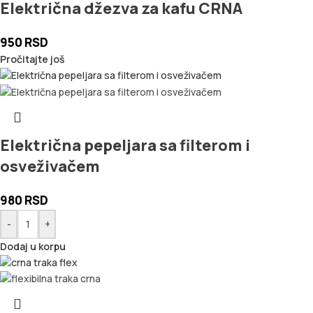
Električna džezva za kafu CRNA
950
RSD
Pročitajte još
Električna pepeljara sa filterom i
osveživačem
980
RSD
-
+
Dodaj u korpu