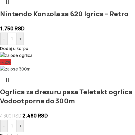
Nintendo Konzola sa 620 Igrica – Retro
1.750
RSD
-
+
Dodaj u korpu
-42%
Ogrlica za dresuru pasa Teletakt ogrlica
Vodootporna do 300m
2.480
RSD
4.300
RSD
-
+