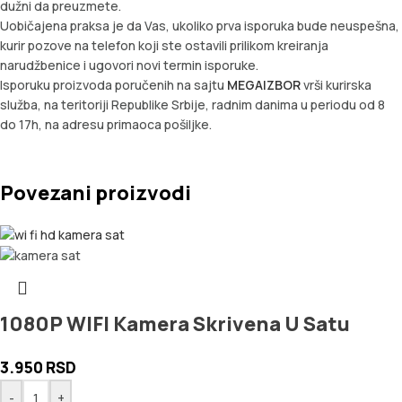
dužni da preuzmete.
Uobičajena praksa je da Vas, ukoliko prva isporuka bude neuspešna,
kurir pozove na telefon koji ste ostavili prilikom kreiranja
narudžbenice i ugovori novi termin isporuke.
Isporuku proizvoda poručenih na sajtu
MEGAIZBOR
vrši kurirska
služba, na teritoriji Republike Srbije, radnim danima u periodu od 8
do 17h, na adresu primaoca pošiljke.
Povezani proizvodi
1080P WIFI Kamera Skrivena U Satu
3.950
RSD
-
+