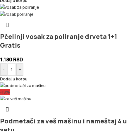
Dodaj u korpu
Pčelinji vosak za poliranje drveta 1+1
Gratis
1.180
RSD
-
+
Dodaj u korpu
-19%
Podmetači za veš mašinu i nameštaj 4 u
setu