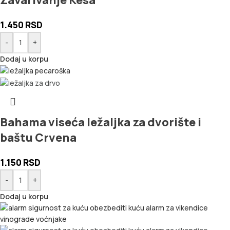
Zavarivanje Kesa
1.450
RSD
-
+
Dodaj u korpu
Bahama viseća ležaljka za dvorište i
baštu Crvena
1.150
RSD
-
+
Dodaj u korpu