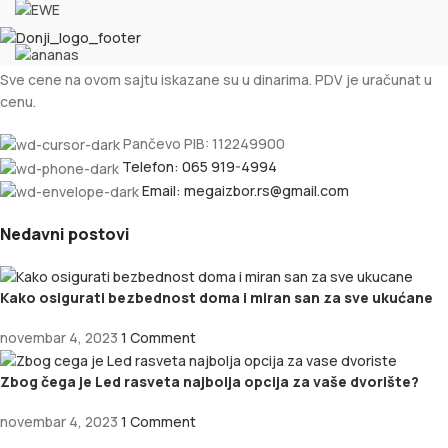
Sve cene na ovom sajtu iskazane su u dinarima. PDV je uračunat u
cenu.
Pančevo PIB: 112249900
Telefon: 065 919-4994
Email: megaizbor.rs@gmail.com
Nedavni postovi
Kako osigurati bezbednost doma i miran san za sve ukućane
novembar 4, 2023
1 Comment
Zbog čega je Led rasveta najbolja opcija za vaše dvorište?
novembar 4, 2023
1 Comment