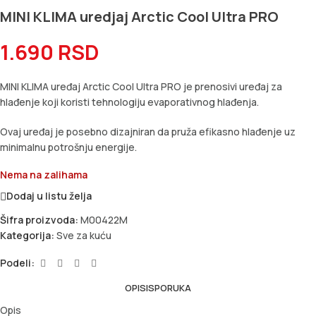
MINI KLIMA uredjaj Arctic Cool Ultra PRO
1.690
RSD
MINI KLIMA uređaj Arctic Cool Ultra PRO je prenosivi uređaj za
hlađenje koji koristi tehnologiju evaporativnog hlađenja.
Ovaj uređaj je posebno dizajniran da pruža efikasno hlađenje uz
minimalnu potrošnju energije.
Nema na zalihama
Dodaj u listu želja
Šifra proizvoda:
M00422M
Kategorija:
Sve za kuću
Podeli:
OPIS
ISPORUKA
Opis