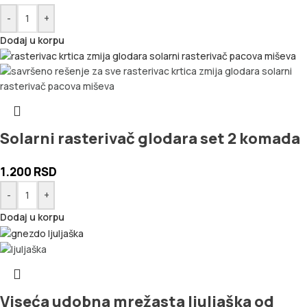
-
+
Dodaj u korpu
Solarni rasterivač glodara set 2 komada
1.200
RSD
-
+
Dodaj u korpu
Viseća udobna mrežasta ljuljaška od