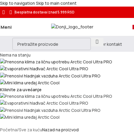
Skip to navigation
Skip to main content
Besplatna dostava
iznad 5.999 RSD
Meni
Nema na stanju
Kliknite za uvećanje
Početna
/
Sve za kuću
Nazad na proizvod