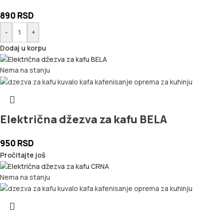
890
RSD
-
+
Dodaj u korpu
Nema na stanju
Električna džezva za kafu BELA
950
RSD
Pročitajte još
Nema na stanju