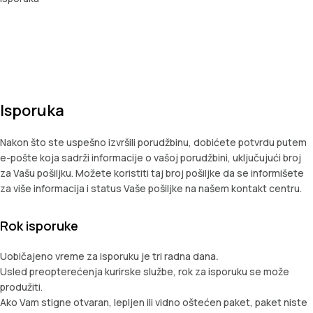
Isporuka
Nakon što ste uspešno izvršili porudžbinu, dobićete potvrdu putem
e-pošte koja sadrži informacije o vašoj porudžbini, uključujući broj
za Vašu pošiljku. Možete koristiti taj broj pošiljke da se informišete
za više informacija i status Vaše pošiljke na našem kontakt centru.
Rok isporuke
Uobičajeno vreme za isporuku je tri radna dana
.
Usled preopterećenja kurirske službe, rok za isporuku se može
produžiti.
Ako Vam stigne otvaran, lepljen ili vidno oštećen paket, paket niste