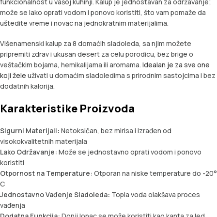
funkcionalnost u vašoj kuhinji. Kalup je jednostavan za održavanje;
može se lako oprati vodom i ponovo koristiti, što vam pomaže da
uštedite vreme i novac na jednokratnim materijalima.
Višenamenski kalup za 8 domaćih sladoleda, sa njim možete
pripremiti zdrav i ukusan desert za celu porodicu, bez brige o
veštačkim bojama, hemikalijama ili aromama.
Idealan je za sve one
koji žele
uživati u domaćim sladoledima s prirodnim sastojcima i bez
dodatnih kalorija.
Karakteristike Proizvoda
Sigurni Materijali:
Netoksičan, bez mirisa i izrađen od
visokokvalitetnih materijala
Lako Održavanje:
Može se jednostavno oprati vodom i ponovo
koristiti
Otpornost na Temperature:
Otporan na niske temperature do -20°
C
Jednostavno Vađenje Sladoleda:
Topla voda olakšava proces
vađenja
Dodatna Funkcija:
Donji lonac se može koristiti kao kanta za led