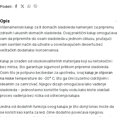
Podeli:
Opis
Višenamenski kalup za 8 domaćih sladoleda namenjen za pripremu
zdravih i ukusnih domaćih sladoleda. Ovaj praktični kalup omogućava
vam da pripremite do osam sladoleda u jednom ciklusu, pružajući
vam savršen način da uživate u osvežavajućem desertu bez
veštačkih dodataka i konzervansa.
Kalup je izrađen od visokokvalitetnih materijala koji su netoksični i
bez mirisa, što garantuje sigurnost prilikom pripreme sladoleda.
Osim što je potpuno bezbedan za upotrebu, ovaj
kalup je otporan
na niske
temperature do -20° C, što ga čini izuzetno izdržljivim i
idealnim za zamrzivač. Njegov dizajn omogućava lako vađenje
sladoleda – jednostavno koristite toplu vodu kako biste olakšali
proces vađenja bez rizika od oštećenja kalupa.
Jedna od dodatnih funkcija ovog kalupa je što donji lonac može da
se koristi kao kanta za led, čime dodatno povećava njegovu