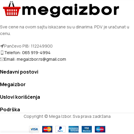
Sve cene na ovom sajtu iskazane su u dinarima. PDV je uračunat u
cenu.
Pančevo PIB: 112249900
Telefon: 065 919-4994
Email: megaizbor.rs@gmail.com
Nedavni postovi
Megaizbor
Uslovi korišćenja
Podrška
Copyright © Mega Izbor. Sva prava zadržana