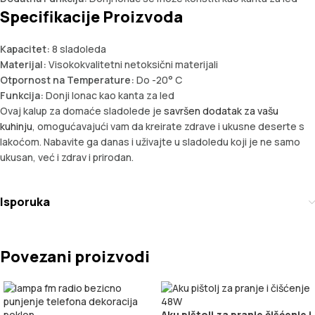
Specifikacije Proizvoda
Kapacitet:
8 sladoleda
Materijal:
Visokokvalitetni netoksični materijali
Otpornost na Temperature:
Do -20° C
Funkcija:
Donji lonac kao kanta za led
Ovaj kalup za domaće sladolede je
savršen dodatak za vašu
kuhinju
, omogućavajući vam da kreirate zdrave i ukusne deserte s
lakoćom. Nabavite ga danas i uživajte u sladoledu koji je ne samo
ukusan, već i zdrav i prirodan.
Isporuka
Povezani proizvodi
Aku pištolj za pranje čišćenje i