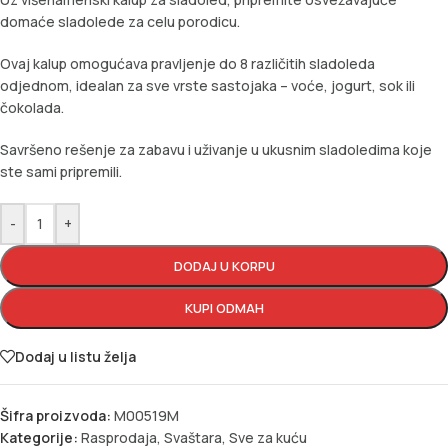
domaće sladolede za celu porodicu.
Ovaj kalup omogućava pravljenje do 8 različitih sladoleda
odjednom, idealan za sve vrste sastojaka – voće, jogurt, sok ili
čokolada.
Savršeno rešenje za zabavu i uživanje u ukusnim sladoledima koje
ste sami pripremili.
-
+
DODAJ U KORPU
KUPI ODMAH
Dodaj u listu želja
Šifra proizvoda:
M00519M
Kategorije:
Rasprodaja
,
Svaštara
,
Sve za kuću