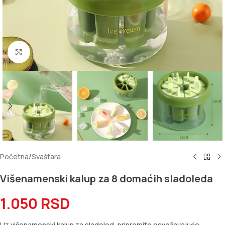
Kliknite za uvećanje
Početna
/
Svaštara
Višenamenski kalup za 8 domaćih sladoleda
1.050
RSD
Uz višenamenski kalup za sladoled, pripremite osvežavajuće