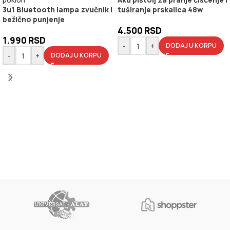
3u1 Bluetooth lampa zvučnik i
tuširanje prskalica 48w
bežično punjenje
4.500
RSD
1.990
RSD
-
+
DODAJ U KORPU
-
+
DODAJ U KORPU