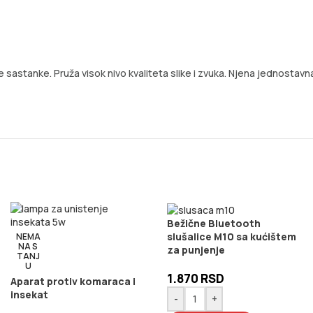
 sastanke. Pruža visok nivo kvaliteta slike i zvuka. Njena jednostavna
Bežične Bluetooth
slušalice M10 sa kućištem
NEMA
NA S
za punjenje
TANJ
U
1.870
RSD
Aparat protiv komaraca i
insekat
-
+