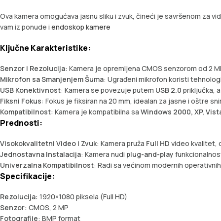
Ova kamera omogućava jasnu sliku i zvuk, čineći je savršenom za vi
vam iz ponude i
endoskop kamere
Ključne Karakteristike:
Senzor i Rezolucija
: Kamera je opremljena CMOS senzorom od 2 MP
Mikrofon sa Smanjenjem Šuma
: Ugrađeni mikrofon koristi tehnologi
USB Konektivnost
: Kamera se povezuje putem
USB 2.0
priključka, 
Fiksni Fokus
: Fokus je fiksiran na 20 mm, idealan za jasne i oštre sni
Kompatibilnost
: Kamera je kompatibilna sa
Windows 2000, XP, Vista,
Prednosti:
Visokokvalitetni Video i Zvuk
: Kamera pruža
Full HD
video kvalitet,
Jednostavna Instalacija
: Kamera nudi
plug-and-play
funkcionalnost
Univerzalna Kompatibilnost
: Radi sa većinom modernih operativnih 
Specifikacije:
Rezolucija
: 1920×1080 piksela (Full HD)
Senzor
: CMOS, 2 MP
Fotografije
: BMP format