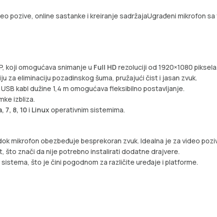
deo pozive, online sastanke i kreiranje sadržajaUgrađeni mikrofon 
, koji omogućava snimanje u
Full HD
rezoluciji od 1920×1080 piksela
ju za eliminaciju pozadinskog šuma, pružajući čist i jasan zvuk.
a USB kabl dužine 1,4 m omogućava fleksibilno postavljanje.
mke izbliza.
 7, 8, 10
i
Linux
operativnim sistemima.
 dok mikrofon obezbeđuje besprekoran zvuk. Idealna je za video poziv
, što znači da nije potrebno instalirati dodatne drajvere.
sistema, što je čini pogodnom za različite uređaje i platforme.