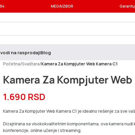
994
MEGAIZBOR
Garantu
vodi na rasprodaji
Blog
Početna
/
Svaštara
/
Kamera Za Kompjuter Web Kamera C1
Kamera Za Kompjuter Web
1.690
RSD
Kamera Za Kompjuter Web Kamera C1 je idealno rešenje za sve vaše
Dizajnirana sa visokokvalitetnim komponentama, ova kamera nudi kri
konferencije, online učenje i streaming.