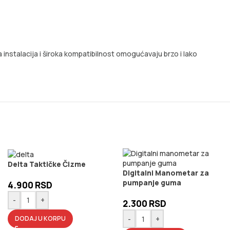
 instalacija i široka kompatibilnost omogućavaju brzo i lako
Delta Taktičke Čizme
Digitalni Manometar za
pumpanje guma
4.900
RSD
-
+
2.300
RSD
-
+
DODAJ U KORPU