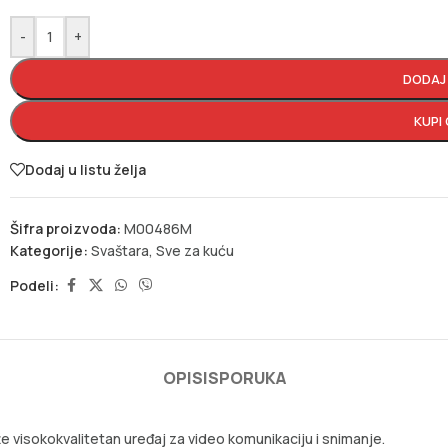
-
+
DODAJ
KUPI
Dodaj u listu želja
Šifra proizvoda:
M00486M
Kategorije:
Svaštara
,
Sve za kuću
Podeli:
OPIS
ISPORUKA
e visokokvalitetan uređaj za video komunikaciju i snimanje.