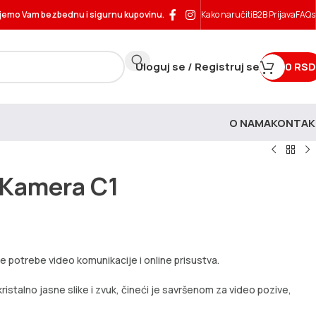
jemo Vam bezbednu i sigurnu kupovinu.
Kako naručiti
B2B Prijava
FAQs
Uloguj se / Registruj se
0
RSD
O NAMA
KONTAK
 Kamera C1
 potrebe video komunikacije i online prisustva.
stalno jasne slike i zvuk, čineći je savršenom za video pozive,