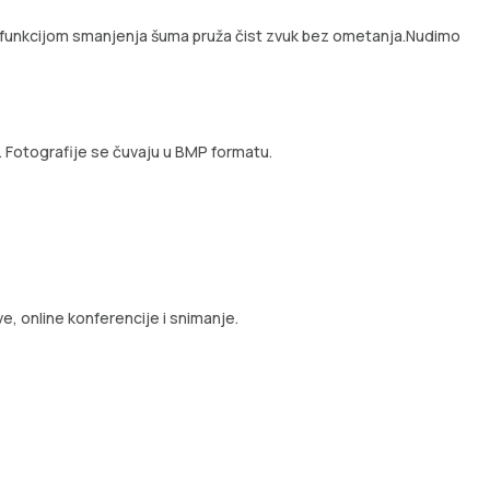
sa funkcijom smanjenja šuma pruža čist zvuk bez ometanja.Nudimo
. Fotografije se čuvaju u BMP formatu.
e, online konferencije i snimanje.