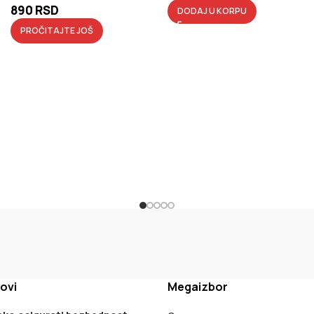
890
RSD
DODAJ U KORPU
PROČITAJTE JOŠ
ovi
Megaizbor