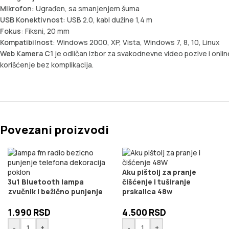
Mikrofon
: Ugrađen, sa smanjenjem šuma
USB Konektivnost
: USB 2.0, kabl dužine 1,4 m
Fokus
: Fiksni, 20 mm
Kompatibilnost
: Windows 2000, XP, Vista, Windows 7, 8, 10, Linux
Web Kamera C1
je odličan izbor za svakodnevne video pozive i online
korišćenje bez komplikacija.
Povezani proizvodi
Aku pištolj za pranje
3u1 Bluetooth lampa
čišćenje i tuširanje
zvučnik i bežično punjenje
prskalica 48w
1.990
RSD
4.500
RSD
-
+
-
+