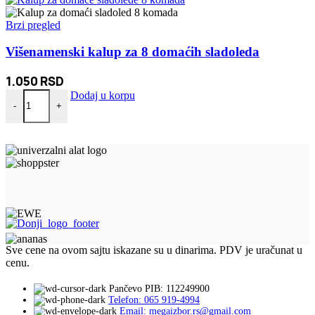
Brzi pregled
Višenamenski kalup za 8 domaćih sladoleda
1.050
RSD
Višenamenski kalup za 8 domaćih sladoleda količina
Dodaj u korpu
-
+
Sve cene na ovom sajtu iskazane su u dinarima. PDV je uračunat u
cenu.
Pančevo PIB: 112249900
Telefon: 065 919-4994
Email: megaizbor.rs@gmail.com