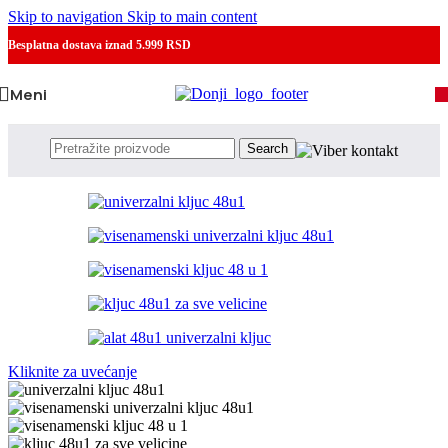
Skip to navigation
Skip to main content
Besplatna dostava
iznad 5.999 RSD
Meni
Search
Kliknite za uvećanje