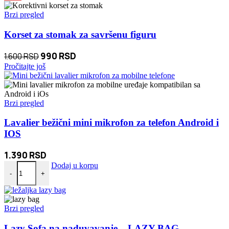
Brzi pregled
Korset za stomak za savršenu figuru
Originalna
Trenutna
990
RSD
1.600
RSD
cena
cena
Pročitajte još
je
je:
bila:
990 RSD.
1.600 RSD.
Brzi pregled
Lavalier bežični mini mikrofon za telefon Android i
IOS
1.390
RSD
Lavalier bežični mini mikrofon za telefon Android i IOS količina
Dodaj u korpu
-
+
Brzi pregled
Lazy Sofa na naduvavanje – LAZY BAG