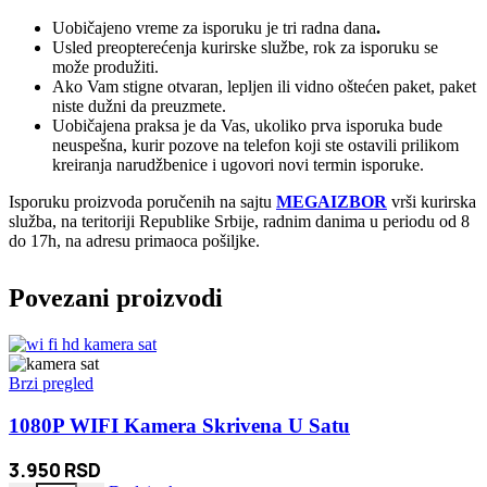
Uobičajeno vreme za isporuku je tri radna dana
.
Usled preopterećenja kurirske službe, rok za isporuku se
može produžiti.
Ako Vam stigne otvaran, lepljen ili vidno oštećen paket, paket
niste dužni da preuzmete.
Uobičajena praksa je da Vas, ukoliko prva isporuka bude
neuspešna, kurir pozove na telefon koji ste ostavili prilikom
kreiranja narudžbenice i ugovori novi termin isporuke.
Isporuku proizvoda poručenih na sajtu
MEGAIZBOR
vrši kurirska
služba, na teritoriji Republike Srbije, radnim danima u periodu od 8
do 17h, na adresu primaoca pošiljke.
Povezani proizvodi
Brzi pregled
1080P WIFI Kamera Skrivena U Satu
3.950
RSD