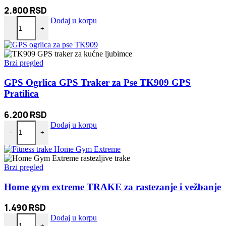
2.800
RSD
Digitalni mikroskop sa kamerom i uvećanjem do 1600x količina
Dodaj u korpu
-
+
Brzi pregled
GPS Ogrlica GPS Traker za Pse TK909 GPS
Pratilica
6.200
RSD
GPS Ogrlica GPS Traker za Pse TK909 GPS Pratilica količina
Dodaj u korpu
-
+
Brzi pregled
Home gym extreme TRAKE za rastezanje i vežbanje
1.490
RSD
Home gym extreme TRAKE za rastezanje i vežbanje količina
Dodaj u korpu
-
+