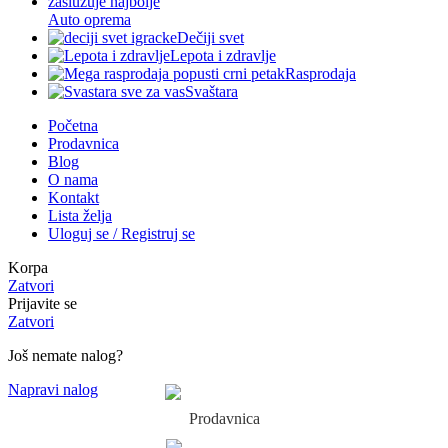
Auto oprema
Dečiji svet
Lepota i zdravlje
Rasprodaja
Svaštara
Početna
Prodavnica
Blog
O nama
Kontakt
Lista želja
Uloguj se / Registruj se
Korpa
Zatvori
Prijavite se
Zatvori
Još nemate nalog?
Napravi nalog
Prodavnica