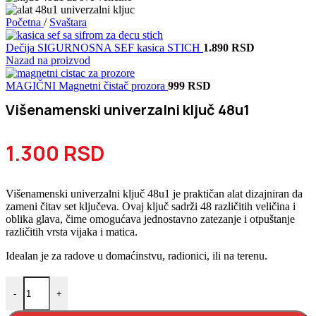
Početna
/
Svaštara
Dečija SIGURNOSNA SEF kasica STICH
1.890
RSD
Nazad na proizvod
MAGIČNI Magnetni čistač prozora
999
RSD
Višenamenski univerzalni ključ 48u1
1.300
RSD
Višenamenski univerzalni ključ 48u1 je praktičan alat dizajniran da
zameni čitav set ključeva. Ovaj ključ sadrži 48 različitih veličina i
oblika glava, čime omogućava jednostavno zatezanje i otpuštanje
različitih vrsta vijaka i matica.
Idealan je za radove u domaćinstvu, radionici, ili na terenu.
Višenamenski univerzalni ključ 48u1 količina
-
+