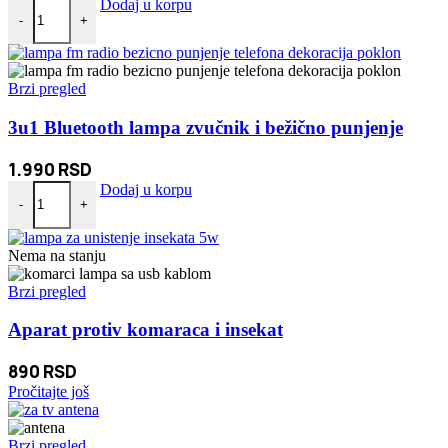
1080P WIFI Kamera Skrivena U Satu količina
Dodaj u korpu
-
+
Brzi pregled
3u1 Bluetooth lampa zvučnik i bežično punjenje
1.990
RSD
3u1 Bluetooth lampa zvučnik i bežično punjenje količina
Dodaj u korpu
-
+
Nema na stanju
Brzi pregled
Aparat protiv komaraca i insekat
890
RSD
Pročitajte još
Brzi pregled