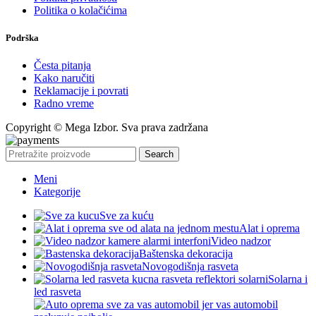
Politika o kolačićima
Podrška
Česta pitanja
Kako naručiti
Reklamacije i povrati
Radno vreme
Copyright © Mega Izbor. Sva prava zadržana
Search
Meni
Kategorije
Sve za kuću
Alat i oprema
Video nadzor
Baštenska dekoracija
Novogodišnja rasveta
Solarna i
led rasveta