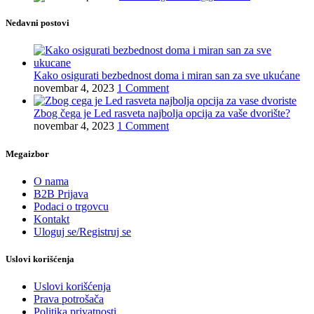
Nedavni postovi
Kako osigurati bezbednost doma i miran san za sve ukućane
novembar 4, 2023
1 Comment
Zbog čega je Led rasveta najbolja opcija za vaše dvorište?
novembar 4, 2023
1 Comment
Megaizbor
O nama
B2B Prijava
Podaci o trgovcu
Kontakt
Uloguj se/Registruj se
Uslovi korišćenja
Uslovi korišćenja
Prava potrošača
Politika privatnosti