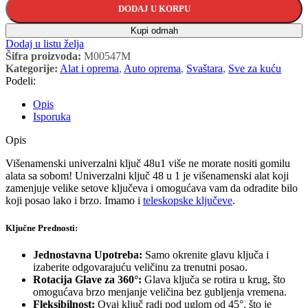
DODAJ U KORPU
Kupi odmah
Dodaj u listu želja
Šifra proizvoda:
M00547M
Kategorije:
Alat i oprema
,
Auto oprema
,
Svaštara
,
Sve za kuću
Podeli:
Opis
Isporuka
Opis
Višenamenski univerzalni ključ 48u1 više ne morate nositi gomilu
alata sa sobom! Univerzalni ključ 48 u 1 je višenamenski alat koji
zamenjuje velike setove ključeva i omogućava vam da odradite bilo
koji posao lako i brzo. Imamo i
teleskopske ključeve
.
Ključne Prednosti:
Jednostavna Upotreba:
Samo okrenite glavu ključa i
izaberite odgovarajuću veličinu za trenutni posao.
Rotacija Glave za 360°:
Glava ključa se rotira u krug, što
omogućava brzo menjanje veličina bez gubljenja vremena.
Fleksibilnost:
Ovaj ključ radi pod uglom od 45°, što je