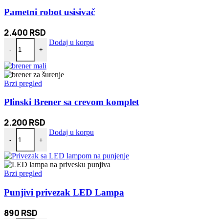
Pametni robot usisivač
2.400
RSD
Pametni robot usisivač količina
Dodaj u korpu
-
+
Brzi pregled
Plinski Brener sa crevom komplet
2.200
RSD
Plinski Brener sa crevom komplet količina
Dodaj u korpu
-
+
Brzi pregled
Punjivi privezak LED Lampa
890
RSD