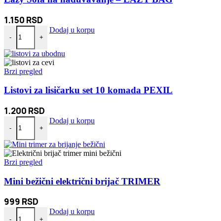
1.150
RSD
Lazy Sofa na naduvavanje - LAZY BAG količina
Dodaj u korpu
-
+
Brzi pregled
Listovi za lisičarku set 10 komada PEXIL
1.200
RSD
Listovi za lisičarku set 10 komada PEXIL količina
Dodaj u korpu
-
+
Brzi pregled
Mini bežični električni brijač TRIMER
999
RSD
Mini bežični električni brijač TRIMER količina
Dodaj u korpu
-
+