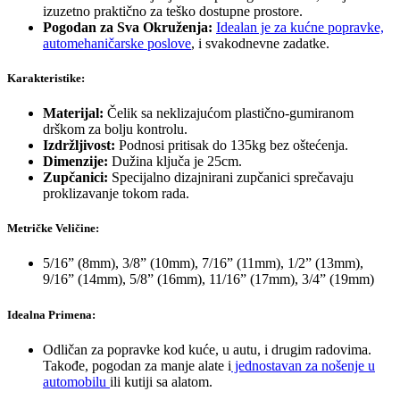
izuzetno praktično za teško dostupne prostore.
Pogodan za Sva Okruženja:
Idealan je za kućne popravke,
automehaničarske poslove
, i svakodnevne zadatke.
Karakteristike:
Materijal:
Čelik sa neklizajućom plastično-gumiranom
drškom za bolju kontrolu.
Izdržljivost:
Podnosi pritisak do 135kg bez oštećenja.
Dimenzije:
Dužina ključa je 25cm.
Zupčanici:
Specijalno dizajnirani zupčanici sprečavaju
proklizavanje tokom rada.
Metričke Veličine:
5/16” (8mm), 3/8” (10mm), 7/16” (11mm), 1/2” (13mm),
9/16” (14mm), 5/8” (16mm), 11/16” (17mm), 3/4” (19mm)
Idealna Primena:
Odličan za popravke kod kuće, u autu, i drugim radovima.
Takođe, pogodan za manje alate i
jednostavan za nošenje u
automobilu
ili kutiji sa alatom.