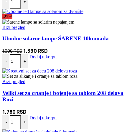
-
+
-27%
Brzi pregled
Ubodne solarne lampe ŠARENE 10komada
Originalna
Trenutna
1.390
RSD
1.900
RSD
Ubodne solarne lampe ŠARENE 10komada količina
cena
cena
Dodaj u korpu
-
+
je
je:
bila:
1.390 RSD.
1.900 RSD.
Brzi pregled
Veliki set za crtanje i bojenje sa tablom 208 delova
Rozi
1.780
RSD
Veliki set za crtanje i bojenje sa tablom 208 delova Rozi količina
Dodaj u korpu
-
+