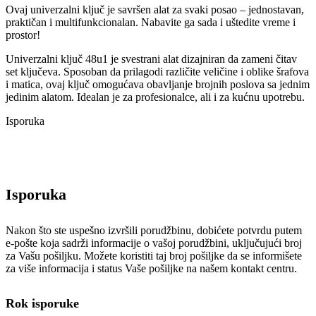
Ovaj univerzalni ključ je savršen alat za svaki posao – jednostavan,
praktičan i multifunkcionalan. Nabavite ga sada i uštedite vreme i
prostor!
Univerzalni ključ 48u1 je svestrani alat dizajniran da zameni čitav
set ključeva. Sposoban da prilagodi različite veličine i oblike šrafova
i matica, ovaj ključ omogućava obavljanje brojnih poslova sa jednim
jedinim alatom. Idealan je za profesionalce, ali i za kućnu upotrebu.
Isporuka
Isporuka
Nakon što ste uspešno izvršili porudžbinu, dobićete potvrdu putem
e-pošte koja sadrži informacije o vašoj porudžbini, uključujući broj
za Vašu pošiljku. Možete koristiti taj broj pošiljke da se informišete
za više informacija i status Vaše pošiljke na našem kontakt centru.
Rok isporuke