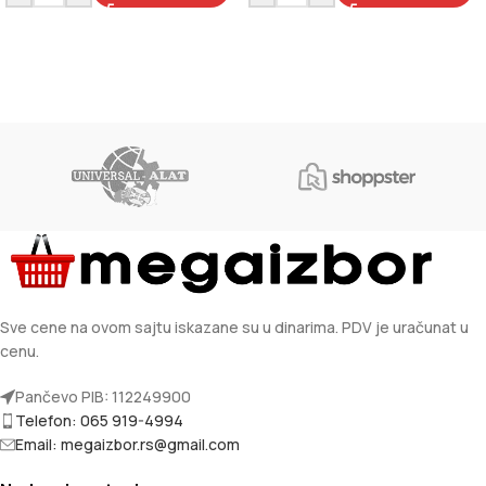
Sve cene na ovom sajtu iskazane su u dinarima. PDV je uračunat u
cenu.
Pančevo PIB: 112249900
Telefon: 065 919-4994
Email: megaizbor.rs@gmail.com