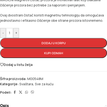
čišćenje prozora bez potrebe za naporom i penjanjem.
Ovaj dvostrani čistač koristi magnetnu tehnologiju da omogućava
jednostavno i efikasno čišćenje obe strane prozora istovremeno.
-
+
DODAJ U KORPU
KUPI ODMAH
Dodaj u listu želja
Šifra proizvoda:
M00548M
Kategorije:
Svaštara
,
Sve za kuću
Podeli:
Opis