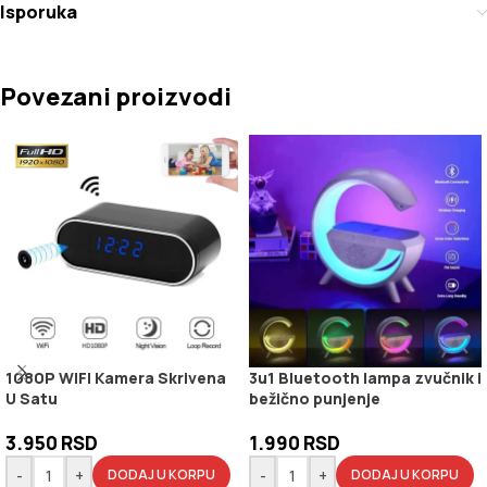
Isporuka
Povezani proizvodi
1080P WIFI Kamera Skrivena
3u1 Bluetooth lampa zvučnik i
U Satu
bežično punjenje
3.950
RSD
1.990
RSD
-
+
-
+
DODAJ U KORPU
DODAJ U KORPU