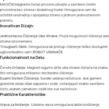
MAGIČNI Magnetni čistač prozora uživajte u savršeno čistim
prozorima bez stresa i dodatnog truda! Omogućava vam da
očistite unutrašnju i spoljašnju stranu u jednom jednostavnom
pokretu.
Inovativan Dizajn:
Jednostavno Čišćenje Obe Strane:
Pruža mogućnost čišćenja obe
strane istovremeno.
Trouglasti Oblik:
Omogućava lak pristup i čišćenje teško dostupnih
uglova.Nudimo vam i
ROBOT USISIVAČE
.
Funkcionalnost na Delu:
Čvrsto Držanje:
Magneti sigurno drže obe strane čistača na staklu,
što omogućava efikasno i bezbedno čišćenje.
Dualni Sistem Čišćenja:
Sunđer uklanja nečistoće, dok gumeni
graničnik skida višak sapunice i vode, ostavljajući staklo savršeno
čisto.Jednim zamahom i rešili ste sve nečistoće.
Praktične Karakteristike:
Vrpca za Nošenje:
Udobna vrpca omogućava lakše korišćenje