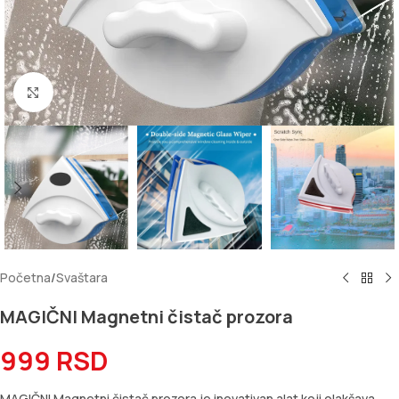
Kliknite za uvećanje
Početna
/
Svaštara
MAGIČNI Magnetni čistač prozora
999
RSD
MAGIČNI Magnetni čistač prozora je inovativan alat koji olakšava