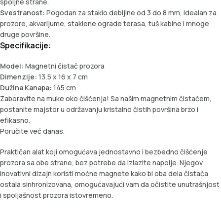
spoljne strane.
Svestranost:
Pogodan za staklo debljine od 3 do 8 mm, idealan za
prozore, akvarijume, staklene ograde terasa, tuš kabine i mnoge
druge površine.
Specifikacije:
Model:
Magnetni čistač prozora
Dimenzije:
13,5 x 16 x 7 cm
Dužina Kanapa:
145 cm
Zaboravite na muke oko čišćenja! Sa našim magnetnim čistačem,
postanite majstor u održavanju kristalno čistih površina brzo i
efikasno.
Poručite već danas.
Praktičan alat koji omogućava jednostavno i bezbedno čišćenje
prozora sa obe strane, bez potrebe da izlazite napolje. Njegov
inovativni dizajn koristi moćne magnete kako bi oba dela čistača
ostala sinhronizovana, omogućavajući vam da očistite unutrašnjost
i spoljašnost prozora istovremeno.