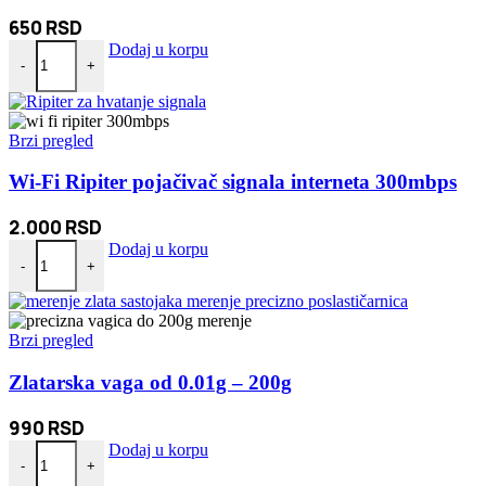
650
RSD
Tv polica iznad televizora količina
Dodaj u korpu
-
+
Brzi pregled
Wi-Fi Ripiter pojačivač signala interneta 300mbps
2.000
RSD
Wi-Fi Ripiter pojačivač signala interneta 300mbps količina
Dodaj u korpu
-
+
Brzi pregled
Zlatarska vaga od 0.01g – 200g
990
RSD
Zlatarska vaga od 0.01g - 200g količina
Dodaj u korpu
-
+