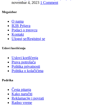
novembar 4, 2023
1 Comment
Megaizbor
O nama
B2B Prijava
Podaci o trgovcu
Kontakt
Uloguj se/Registruj se
Uslovi korišćenja
Uslovi korišćenja
Prava potrošača
Politika privatnosti
Politika o kolačićima
Podrška
Česta pitanja
Kako naručiti
Reklamacije i povrati
Radno vreme