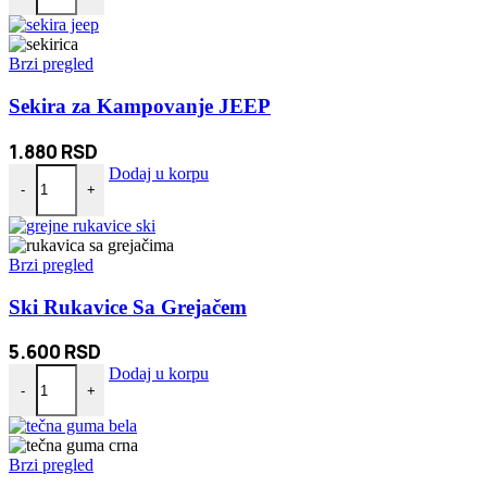
bila:
690 RSD.
990 RSD.
Brzi pregled
Sekira za Kampovanje JEEP
1.880
RSD
Sekira za Kampovanje JEEP količina
Dodaj u korpu
-
+
Brzi pregled
Ski Rukavice Sa Grejačem
5.600
RSD
Ski Rukavice Sa Grejačem količina
Dodaj u korpu
-
+
Brzi pregled