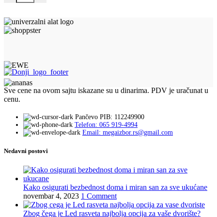
Sve cene na ovom sajtu iskazane su u dinarima. PDV je uračunat u
cenu.
Pančevo PIB: 112249900
Telefon: 065 919-4994
Email: megaizbor.rs@gmail.com
Nedavni postovi
Kako osigurati bezbednost doma i miran san za sve ukućane
novembar 4, 2023
1 Comment
Zbog čega je Led rasveta najbolja opcija za vaše dvorište?