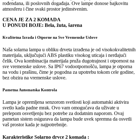
rođendana, ili poslovnih događaja. Ove lampe donose bajkovitu
atmosferu i čine svaki prostor jedinstvenim.
CENA JE ZA 2 KOMADA
U PONUDI BOJE: Bela, žuta, šarena
Kvalitetna Izrada i Otporne na Sve Vremenske Uslove
Naša solarna lampa u obliku drveta izrađena je od visokokvalitetnih
materijala, uključujući ABS plastiku visokog uticaja i nerđajući
čelik. Ova kombinacija materijala pruža dugotrajnost i otpornost na
sve vremenske uslove. Sa IP67 vodootpornošću, lampa je otporna
na vodu i prašinu, čime je pogodna za upotrebu tokom cele godine,
bez obzira na vremenske uslove.
Pametna Automatska Kontrola
Lampa je opremljena senzorom svetlosti koji automatski aktivira
svetlo kada padne mrak. Ovo vam omogućava da uživate u
prelepom osvetljenju bez potrebe za dodatnim naporom. Ovaj
pametan sistem osigurava da lampa bude uvek spremna da osvetli
vaš prostor kada je najpotrebnije.
Karakteristike Solarno drvce 2 komada :