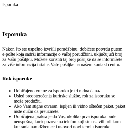
Isporuka
Isporuka
Nakon što ste uspešno izvršili porudžbinu, dobićete potvrdu putem
e-pošte koja sadrži informacije o vašoj porudžbini, uključujući broj
za Vašu pošiljku. Možete koristiti taj broj pošiljke da se informišete
za više informacija i status Vaše pošiljke na našem kontakt centru.
Rok isporuke
Uobičajeno vreme za isporuku je tri radna dana
.
Usled preopterećenja kurirske službe, rok za isporuku se
može produžiti.
Ako Vam stigne otvaran, lepljen ili vidno oštećen paket, paket
niste dužni da preuzmete.
Uobičajena praksa je da Vas, ukoliko prva isporuka bude
neuspešna, kurir pozove na telefon koji ste ostavili prilikom
kreiranja narudžbenice i ugovori novi termin isporuke.