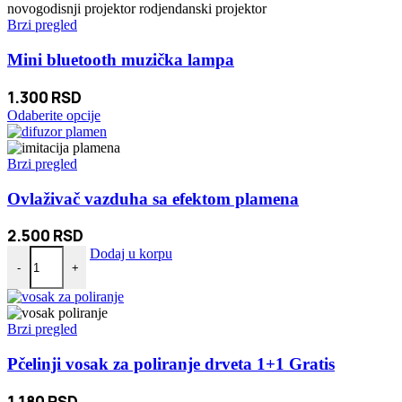
Brzi pregled
Mini bluetooth muzička lampa
1.300
RSD
Ovaj
Odaberite opcije
proizvod
ima
više
Brzi pregled
varijanti.
Opcije
Ovlaživač vazduha sa efektom plamena
mogu
biti
2.500
RSD
izabrane
Ovlaživač vazduha sa efektom plamena količina
Dodaj u korpu
na
-
+
stranici
proizvoda.
Brzi pregled
Pčelinji vosak za poliranje drveta 1+1 Gratis
1.180
RSD