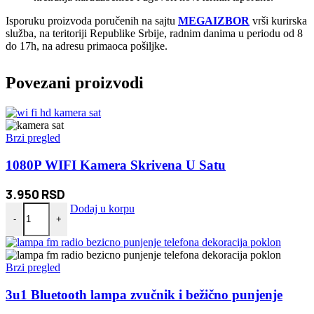
Isporuku proizvoda poručenih na sajtu
MEGAIZBOR
vrši kurirska
služba, na teritoriji Republike Srbije, radnim danima u periodu od 8
do 17h, na adresu primaoca pošiljke.
Povezani proizvodi
Brzi pregled
1080P WIFI Kamera Skrivena U Satu
3.950
RSD
1080P WIFI Kamera Skrivena U Satu količina
Dodaj u korpu
-
+
Brzi pregled
3u1 Bluetooth lampa zvučnik i bežično punjenje