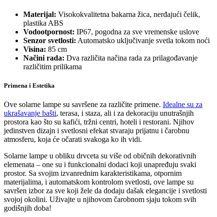
Materijal:
Visokokvalitetna bakarna žica, nerđajući čelik,
plastika ABS
Vodootpornost:
IP67, pogodna za sve vremenske uslove
Senzor svetlosti:
Automatsko uključivanje svetla tokom noći
Visina:
85 cm
Načini rada:
Dva različita načina rada za prilagođavanje
različitim prilikama
Primena i Estetika
Ove solarne lampe su savršene za različite primene.
Idealne su za
ukrašavanje bašti
, terasa, i staza, ali i za dekoraciju unutrašnjih
prostora kao što su kafići, tržni centri, hoteli i restorani. Njihov
jedinstven dizajn i svetlosni efekat stvaraju prijatnu i čarobnu
atmosferu, koja će očarati svakoga ko ih vidi.
Solarne lampe u obliku drvceta su više od običnih dekorativnih
elemenata – one su i funkcionalni dodaci koji unapređuju svaki
prostor. Sa svojim izvanrednim karakteristikama, otpornim
materijalima, i automatskom kontrolom svetlosti, ove lampe su
savršen izbor za sve koji žele da dodaju dašak elegancije i svetlosti
svojoj okolini. Uživajte u njihovom čarobnom sjaju tokom svih
godišnjih doba!