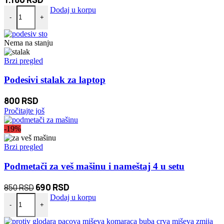
Pčelinji vosak za poliranje drveta 1+1 Gratis količina
Dodaj u korpu
-
+
Nema na stanju
Brzi pregled
Podesivi stalak za laptop
800
RSD
Pročitajte još
-19%
Brzi pregled
Podmetači za veš mašinu i nameštaj 4 u setu
Originalna
Trenutna
690
RSD
850
RSD
Podmetači za veš mašinu i nameštaj 4 u setu količina
cena
cena
Dodaj u korpu
-
+
je
je:
bila:
690 RSD.