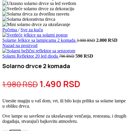
Početna
/
Sve za kuću
Originalna
Trenu
Solarne Jelkice sa lampicama 2 komada
2.000
RSD
3.000
RSD
cena
cena
Nazad na proizvod
je
je:
Originalna
Trenutna
bila:
2.000 
Solarni Reflektor 20 led dioda
590
RSD
790
RSD
cena
cena
3.000 RSD.
Solarno drvce 2 komada
je
je:
bila:
590 RSD.
790 RSD.
Originalna
Trenutna
1.490
RSD
1.980
RSD
cena
cena
Unesite magiju u vaš dom, vrt, ili bilo koju priliku sa solarne lampe
je
je:
u obliku drvca.
bila:
1.490 RSD.
Ove lampe su savršene za ukrašavanje venčanja, restorana, i drugih
događaja, stvarajući bajkovitu atmosferu.
1.980 RSD.