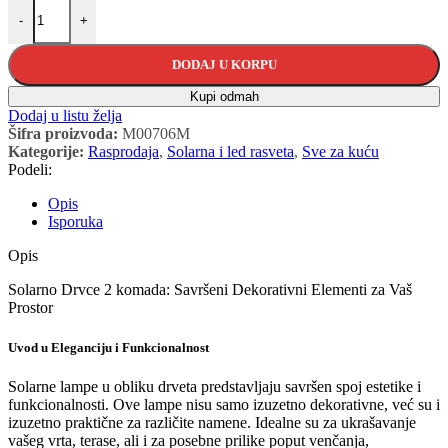
Solarno drvce 2 komada količina
-
+
DODAJ U KORPU
Kupi odmah
Dodaj u listu želja
Šifra proizvoda:
M00706M
Kategorije:
Rasprodaja
,
Solarna i led rasveta
,
Sve za kuću
Podeli:
Opis
Isporuka
Opis
Solarno Drvce 2 komada: Savršeni Dekorativni Elementi za Vaš
Prostor
Uvod u Eleganciju i Funkcionalnost
Solarne lampe u obliku drveta predstavljaju savršen spoj estetike i
funkcionalnosti. Ove lampe nisu samo izuzetno dekorativne, već su i
izuzetno praktične za različite namene. Idealne su za ukrašavanje
vašeg vrta, terase, ali i za posebne prilike poput venčanja,