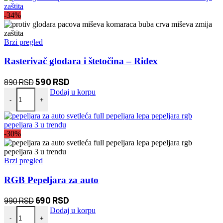
850 RSD.
-34%
Brzi pregled
Rasterivač glodara i štetočina – Ridex
Originalna
Trenutna
590
RSD
890
RSD
Rasterivač glodara i štetočina – Ridex količina
cena
cena
Dodaj u korpu
-
+
je
je:
bila:
590 RSD.
890 RSD.
-30%
Brzi pregled
RGB Pepeljara za auto
Originalna
Trenutna
690
RSD
990
RSD
RGB Pepeljara za auto količina
cena
cena
Dodaj u korpu
-
+
je
je: