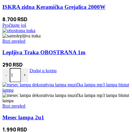
ISKRA zidna Keramička Grejalica 2000W
8.700
RSD
Pročitajte još
Brzi pregled
Lepljiva Traka OBOSTRANA 1m
290
RSD
Lepljiva Traka OBOSTRANA 1m količina
Dodaj u korpu
-
+
Brzi pregled
Mesec lampa 2u1
1.990
RSD