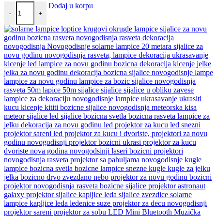
Mesec lampa 2u1 količina
Dodaj u korpu
-
+