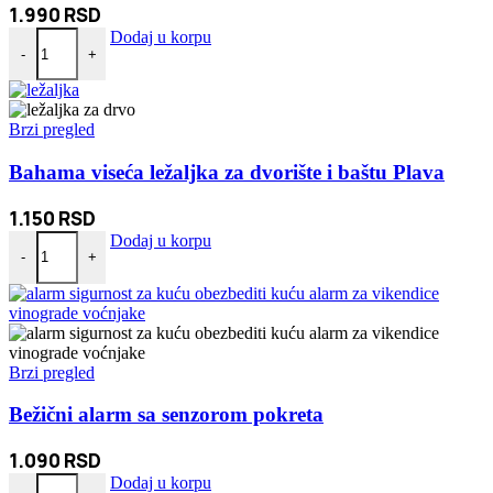
1.990
RSD
3u1 Bluetooth lampa zvučnik i bežično punjenje količina
Dodaj u korpu
-
+
Brzi pregled
Bahama viseća ležaljka za dvorište i baštu Plava
1.150
RSD
Bahama viseća ležaljka za dvorište i baštu Plava količina
Dodaj u korpu
-
+
Brzi pregled
Bežični alarm sa senzorom pokreta
1.090
RSD
Bežični alarm sa senzorom pokreta količina
Dodaj u korpu