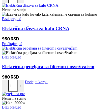
Nema na stanju
Brzi pregled
Električna džezva za kafu CRNA
950
RSD
Pročitajte još
Brzi pregled
Električna pepeljara sa filterom i osveživačem
980
RSD
Električna pepeljara sa filterom i osveživačem količina
Dodaj u korpu
-
+
Nema na stanju
Brzi pregled