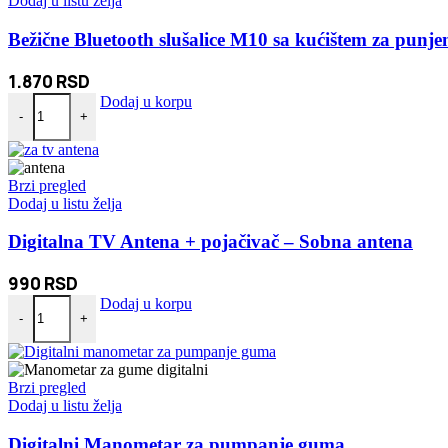
Dodaj u listu želja
Bežične Bluetooth slušalice M10 sa kućištem za punje
1.870
RSD
Bežične Bluetooth slušalice M10 sa kućištem za punjenje količina
Dodaj u korpu
-
+
Brzi pregled
Dodaj u listu želja
Digitalna TV Antena + pojačivač – Sobna antena
990
RSD
Digitalna TV Antena + pojačivač - Sobna antena količina
Dodaj u korpu
-
+
Brzi pregled
Dodaj u listu želja
Digitalni Manometar za pumpanje guma