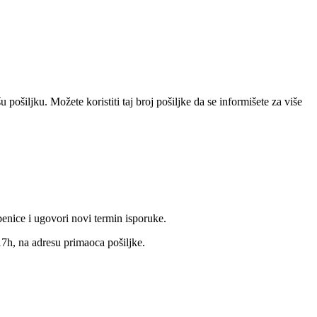
pošiljku. Možete koristiti taj broj pošiljke da se informišete za više
benice i ugovori novi termin isporuke.
17h, na adresu primaoca pošiljke.