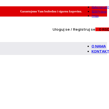
Kako naručit
B2B Prijava
Garantujemo Vam bezbednu i sigurnu kupovinu.
FAQs
Uloguj se / Registruj se
0
RS
O NAMA
KONTAK