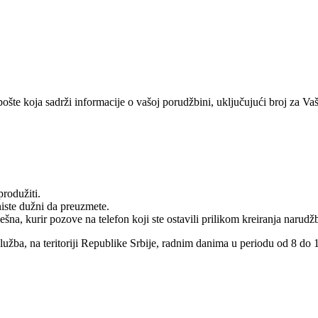
te koja sadrži informacije o vašoj porudžbini, uključujući broj za Vašu 
rodužiti.
niste dužni da preuzmete.
na, kurir pozove na telefon koji ste ostavili prilikom kreiranja narudž
služba, na teritoriji Republike Srbije, radnim danima u periodu od 8 do 