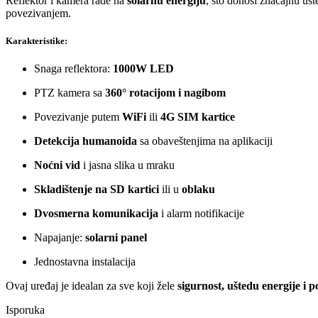
Reflektor i kamera rade na
solarnu energiju
, što donosi značajnu ušt
povezivanjem.
Karakteristike:
Snaga reflektora:
1000W LED
PTZ kamera sa
360° rotacijom i nagibom
Povezivanje putem
WiFi
ili
4G SIM kartice
Detekcija humanoida
sa obaveštenjima na aplikaciji
Noćni vid
i jasna slika u mraku
Skladištenje na SD kartici
ili u
oblaku
Dvosmerna komunikacija
i alarm notifikacije
Napajanje:
solarni panel
Jednostavna instalacija
Ovaj uređaj je idealan za sve koji žele
sigurnost, uštedu energije i 
Isporuka