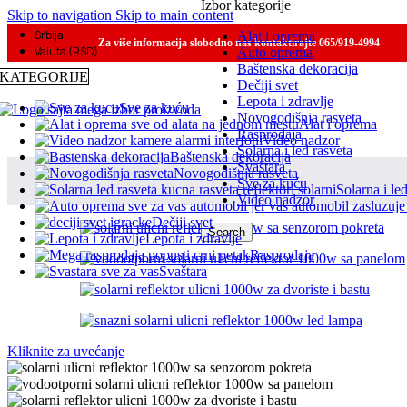
Izbor kategorije
Skip to navigation
Skip to main content
Srbija
Alat i oprema
Za više informacija slobodno nas kontaktirajte 065/919-4994
Valuta (RSD)
Auto oprema
Baštenska dekoracija
KATEGORIJE
Dečiji svet
Lepota i zdravlje
Sve za kuću
Novogodišnja rasveta
Alat i oprema
Rasprodaja
Video nadzor
Solarna i led rasveta
Baštenska dekoracija
Svaštara
Novogodišnja rasveta
Sve za kuću
Solarna i le
Video nadzor
Dečiji svet
Search
Lepota i zdravlje
Rasprodaja
Svaštara
Kliknite za uvećanje