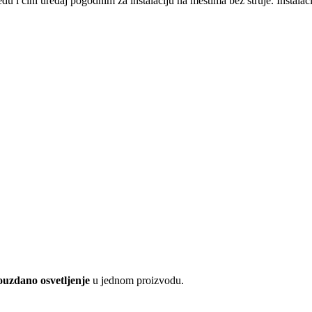
edu i čini uređaj pogodnim za instalaciju na mestima bez struje. Instalac
pouzdano osvetljenje
u jednom proizvodu.