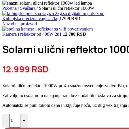
Početna
/
Svaštara
/
Solarni ulični reflektor 1000W
Kuhinjska precizna vagica 2kg
1.799
RSD
Nazad na proizvod
Kamera i reflektor od 400W 2u1
12.700
RSD
Solarni ulični reflektor 10
12.999
RSD
Solarni ulični reflektor 1000W pruža snažno osvetljenje za dvorišta, ul
Zahvaljujući solarnom napajanju radi bez dodatnih troškova za struju.
Automatski se puni tokom dana i uključuje noću, uz dug vek trajanja
Solarni ulični reflektor 1000W količina
-
+