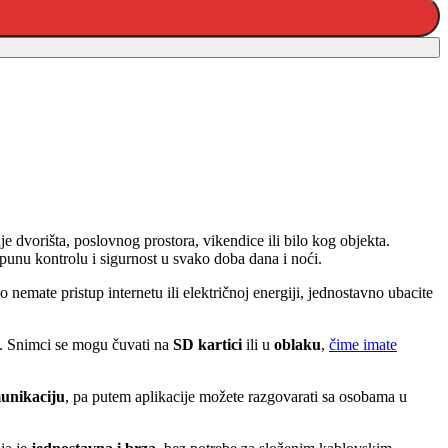
je dvorišta, poslovnog prostora, vikendice ili bilo kog objekta.
punu kontrolu i sigurnost u svako doba dana i noći.
o nemate pristup internetu ili električnoj energiji, jednostavno ubacite
. Snimci se mogu čuvati na
SD kartici
ili u
oblaku
,
čime imate
unikaciju
, pa putem aplikacije možete razgovarati sa osobama u