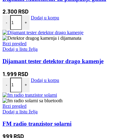
2.300
RSD
Digitalni Manometar za pumpanje guma količina
Dodaj u korpu
-
+
Brzi pregled
Dodaj u listu želja
Dijamant tester detektor drago kamenje
1.999
RSD
Dijamant tester detektor drago kamenje količina
Dodaj u korpu
-
+
Brzi pregled
Dodaj u listu želja
FM radio tranzistor solarni
999
RSD