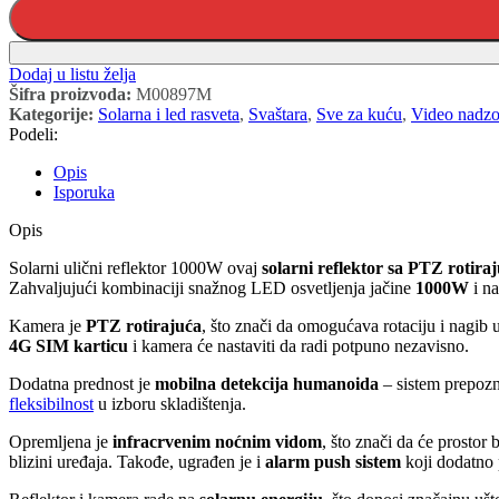
Dodaj u listu želja
Šifra proizvoda:
M00897M
Kategorije:
Solarna i led rasveta
,
Svaštara
,
Sve za kuću
,
Video nadzo
Podeli:
Opis
Isporuka
Opis
Solarni ulični reflektor 1000W ovaj
solarni reflektor sa PTZ roti
Zahvaljujući kombinaciji snažnog LED osvetljenja jačine
1000W
i n
Kamera je
PTZ rotirajuća
, što znači da omogućava rotaciju i nagib 
4G SIM karticu
i kamera će nastaviti da radi potpuno nezavisno.
Dodatna prednost je
mobilna detekcija humanoida
– sistem prepozn
fleksibilnost
u izboru skladištenja.
Opremljena je
infracrvenim noćnim vidom
, što znači da će prosto
blizini uređaja. Takođe, ugrađen je i
alarm push sistem
koji dodatno 