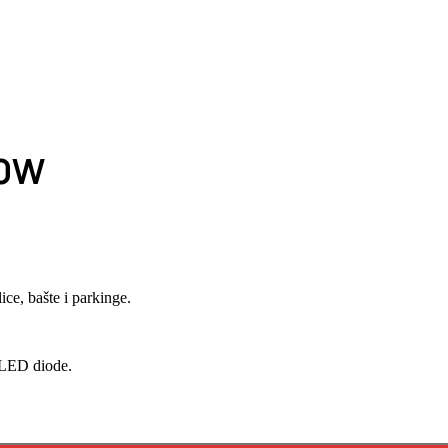
00W
ice, bašte i parkinge.
 LED diode.