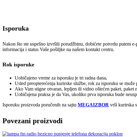
Isporuka
Nakon što ste uspešno izvršili porudžbinu, dobićete potvrdu putem e-poš
informacija i status Vaše pošiljke na našem kontakt centru.
Rok isporuke
Uobičajeno vreme za isporuku je tri radna dana
.
Usled preopterećenja kurirske službe, rok za isporuku se može p
Ako Vam stigne otvaran, lepljen ili vidno oštećen paket, paket 
Uobičajena praksa je da Vas, ukoliko prva isporuka bude neuspeš
Isporuku proizvoda poručenih na sajtu
MEGAIZBOR
vrši kurirska 
Povezani proizvodi