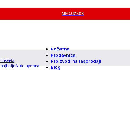
MEGAIZBOR
Početna
Prodavnica
d rasveta
Proizvodi na rasprodaji
Auto oprema
Blog