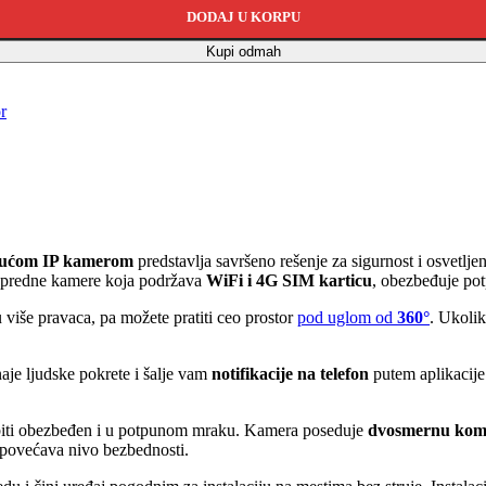
DODAJ U KORPU
Kupi odmah
r
rajućom IP kamerom
predstavlja savršeno rešenje za sigurnost i osvetljen
apredne kamere koja podržava
WiFi i 4G SIM karticu
, obezbeđuje pot
u više pravaca, pa možete pratiti ceo prostor
pod uglom od
360°
. Ukolik
aje ljudske pokrete i šalje vam
notifikacije na telefon
putem aplikacije
r biti obezbeđen i u potpunom mraku. Kamera poseduje
dvosmernu kom
povećava nivo bezbednosti.