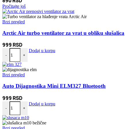
890
RSD
Pročitajte još
Brzi pregled
Arctic Air turbo ventilator za vrat u obliku slušalica
999
RSD
Arctic Air turbo ventilator za vrat u obliku slušalica količina
Dodaj u korpu
-
+
Brzi pregled
Auto Dijagnostika Mini ELM327 Bluetooth
999
RSD
Auto Dijagnostika Mini ELM327 Bluetooth količina
Dodaj u korpu
-
+
Brzi pregled