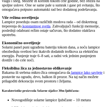
vlagu i sneg. Možete ih koristiti tokom cele godine, bez obzira na
spoljne uslove. One se same pale u sumrak i gase pri svitanju, što
omogućava potpuno automatski rad bez dodatnog podešavanja.
Više režima osvetljenja
Lampice poseduju osam različitih modova rada – od diskretnog
treperenja do
konstantnog svetla
. Zahvaljujući funkciji memorije,
poslednji odabrani režim ostaje sačuvan, što dodatno olakšava
upotrebu.
Ekonomično osvetljenje
Solarni panel puni ugrađenu bateriju tokom dana, a noću lampice
obezbeđuju svetlost bez ikakvih dodatnih troškova za električnu
energiju. Punjenje traje 6–8 sati, a radni vek jednim punjenjem
dostiže i do cele noći.
Fleksibilna žica za jednostavno oblikovanje
Bakarna ili srebrna mikro-žica omogućava da
lampice lako savijete
i
postavite na ogradu, drvo, balkon ili prozor. Na taj način možete
prilagoditi dekoraciju svom prostoru i željama.
Karakteristike proizvoda Solarne sijalice 30m ljubičasta:
Novogodišnje solarne lampice ljubičaste – 10 metara