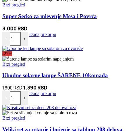
Brzi pregled
Super Secko za mlevenje Mesa i Povrća
3.000
RSD
Super Secko za mlevenje Mesa i Povrća količina
Dodaj u korpu
-
+
-27%
Brzi pregled
Ubodne solarne lampe ŠARENE 10komada
Originalna
Trenutna
1.390
RSD
1.900
RSD
Ubodne solarne lampe ŠARENE 10komada količina
cena
cena
Dodaj u korpu
-
+
je
je:
bila:
1.390 RSD.
1.900 RSD.
Brzi pregled
Veliki set za crtanje i bojenje sa tablom 208 delova