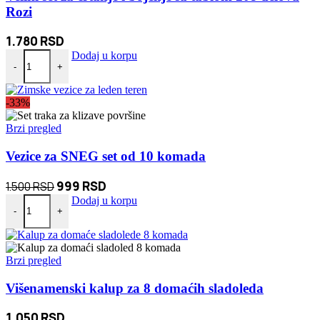
Rozi
1.780
RSD
Veliki set za crtanje i bojenje sa tablom 208 delova Rozi količina
Dodaj u korpu
-
+
-33%
Brzi pregled
Vezice za SNEG set od 10 komada
Originalna
Trenutna
999
RSD
1.500
RSD
Vezice za SNEG set od 10 komada količina
cena
cena
Dodaj u korpu
-
+
je
je:
bila:
999 RSD.
1.500 RSD.
Brzi pregled
Višenamenski kalup za 8 domaćih sladoleda
1.050
RSD