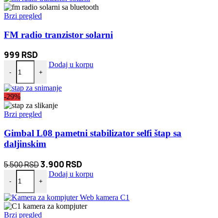
je
je:
bila:
1.390 RSD.
Brzi pregled
1.790 RSD.
FM radio tranzistor solarni
999
RSD
FM radio tranzistor solarni količina
Dodaj u korpu
-
+
-29%
Brzi pregled
Gimbal L08 pametni stabilizator selfi štap sa
daljinskim
Originalna
Trenutna
3.900
RSD
5.500
RSD
Gimbal L08 pametni stabilizator selfi štap sa daljinskim količina
cena
cena
Dodaj u korpu
-
+
je
je:
bila:
3.900 RSD.
5.500 RSD.
Brzi pregled