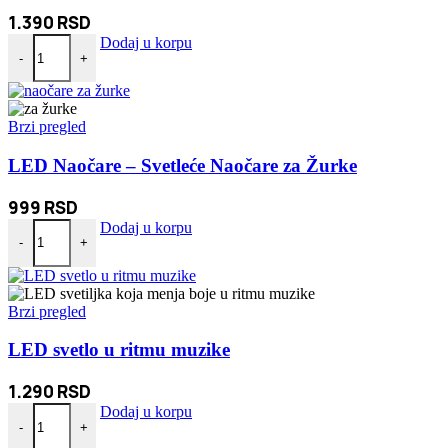
1.390
RSD
Lavalier bežični mini mikrofon za telefon Android i IOS količina
Dodaj u korpu
-
+
Brzi pregled
LED Naočare – Svetleće Naočare za Žurke
999
RSD
LED Naočare - Svetleće Naočare za Žurke količina
Dodaj u korpu
-
+
Brzi pregled
LED svetlo u ritmu muzike
1.290
RSD
LED svetlo u ritmu muzike količina
Dodaj u korpu
-
+