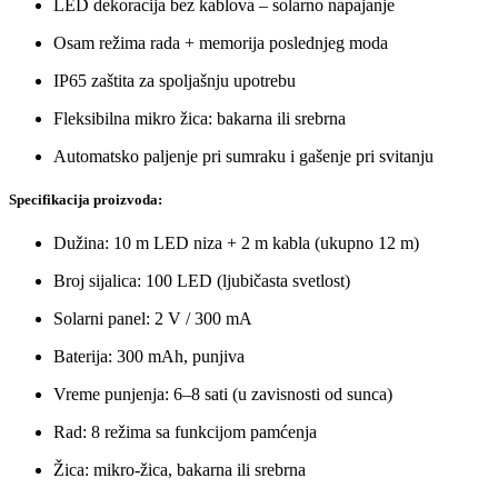
LED dekoracija bez kablova – solarno napajanje
Osam režima rada + memorija poslednjeg moda
IP65 zaštita za spoljašnju upotrebu
Fleksibilna mikro žica: bakarna ili srebrna
Automatsko paljenje pri sumraku i gašenje pri svitanju
Specifikacija proizvoda:
Dužina: 10 m LED niza + 2 m kabla (ukupno 12 m)
Broj sijalica: 100 LED (ljubičasta svetlost)
Solarni panel: 2 V / 300 mA
Baterija: 300 mAh, punjiva
Vreme punjenja: 6–8 sati (u zavisnosti od sunca)
Rad: 8 režima sa funkcijom pamćenja
Žica: mikro-žica, bakarna ili srebrna