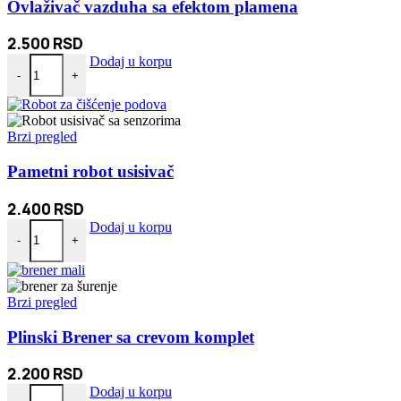
Ovlaživač vazduha sa efektom plamena
2.500
RSD
Ovlaživač vazduha sa efektom plamena količina
Dodaj u korpu
-
+
Brzi pregled
Pametni robot usisivač
2.400
RSD
Pametni robot usisivač količina
Dodaj u korpu
-
+
Brzi pregled
Plinski Brener sa crevom komplet
2.200
RSD
Plinski Brener sa crevom komplet količina
Dodaj u korpu