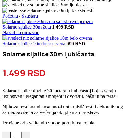
Početna
/
Svaštara
Solarne sijalice 30m žuta
1.499
RSD
Nazad na proizvod
Solarne sijalice 10m belo crvena
999
RSD
Solarne sijalice 30m ljubičasta
1.499
RSD
Solarne sijalice dužine 30 metara u ljubičastoj boji stvaraju
jedinstven i elegantan ambijent u dvorištu, bašti ili na terasi.
Njihova posebna nijansa unosi notu mističnosti i dekorativnog
šarma, savršena za večernja okupljanja i proslave.
Izrađene od kvalitetnih vodootpornih materijala
Solarne sijalice 30m ljubičasta količina