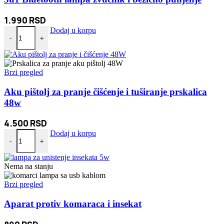
1.990
RSD
3u1 Bluetooth lampa zvučnik i bežično punjenje količina
Dodaj u korpu
-
+
Brzi pregled
Aku pištolj za pranje čišćenje i tuširanje prskalica
48w
4.500
RSD
Aku pištolj za pranje čišćenje i tuširanje prskalica 48w količina
Dodaj u korpu
-
+
Nema na stanju
Brzi pregled
Aparat protiv komaraca i insekat