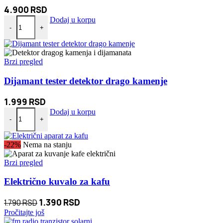
4.900
RSD
Delta Taktičke Čizme količina
Dodaj u korpu
-
+
Brzi pregled
Dijamant tester detektor drago kamenje
1.999
RSD
Dijamant tester detektor drago kamenje količina
Dodaj u korpu
-
+
-22%
Nema na stanju
Brzi pregled
Električno kuvalo za kafu
Originalna
Trenutna
1.390
RSD
1.790
RSD
cena
cena
Pročitajte još