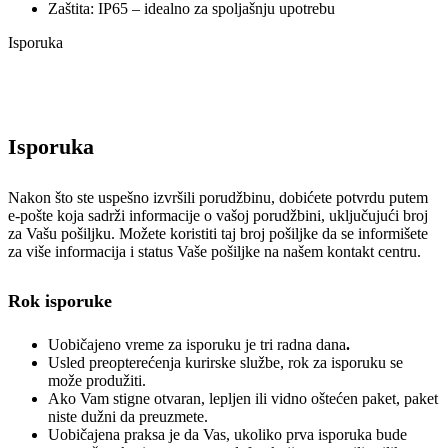
Zaštita: IP65 – idealno za spoljašnju upotrebu
Isporuka
Isporuka
Nakon što ste uspešno izvršili porudžbinu, dobićete potvrdu putem
e-pošte koja sadrži informacije o vašoj porudžbini, uključujući broj
za Vašu pošiljku. Možete koristiti taj broj pošiljke da se informišete
za više informacija i status Vaše pošiljke na našem kontakt centru.
Rok isporuke
Uobičajeno vreme za isporuku je tri radna dana
.
Usled preopterećenja kurirske službe, rok za isporuku se
može produžiti.
Ako Vam stigne otvaran, lepljen ili vidno oštećen paket, paket
niste dužni da preuzmete.
Uobičajena praksa je da Vas, ukoliko prva isporuka bude