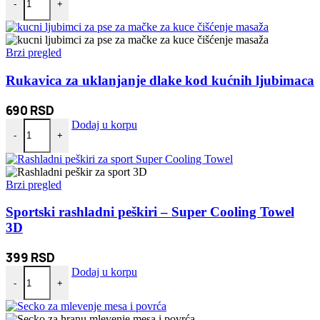
-
+
Brzi pregled
Rukavica za uklanjanje dlake kod kućnih ljubimaca
690
RSD
Rukavica za uklanjanje dlake kod kućnih ljubimaca količina
Dodaj u korpu
-
+
Brzi pregled
Sportski rashladni peškiri – Super Cooling Towel
3D
399
RSD
Sportski rashladni peškiri - Super Cooling Towel 3D količina
Dodaj u korpu
-
+