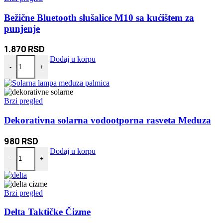
Bežične Bluetooth slušalice M10 sa kućištem za
punjenje
1.870
RSD
Bežične Bluetooth slušalice M10 sa kućištem za punjenje količina
Dodaj u korpu
-
+
Brzi pregled
Dekorativna solarna vodootporna rasveta Meduza
980
RSD
Dekorativna solarna vodootporna rasveta Meduza količina
Dodaj u korpu
-
+
Brzi pregled
Delta Taktičke Čizme