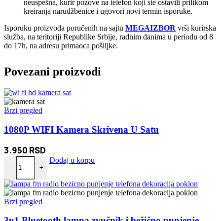
neuspešna, kurir pozove na telefon koji ste ostavili prilikom
kreiranja narudžbenice i ugovori novi termin isporuke.
Isporuku proizvoda poručenih na sajtu
MEGAIZBOR
vrši kurirska
služba, na teritoriji Republike Srbije, radnim danima u periodu od 8
do 17h, na adresu primaoca pošiljke.
Povezani proizvodi
Brzi pregled
1080P WIFI Kamera Skrivena U Satu
3.950
RSD
1080P WIFI Kamera Skrivena U Satu količina
Dodaj u korpu
-
+
Brzi pregled
3u1 Bluetooth lampa zvučnik i bežično punjenje