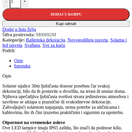
-
+
DODAJ U KORPU
Kupi odmah
Dodaj u listu želja
Šifra proizvoda:
M00892M
Kategorije:
Baštenska dekoracija
,
Novogodišnja rasveta
,
Solarna i
led rasveta
,
Svaštara
,
Sve za kuću
Podeli:
Opis
Isporuka
Opis
Solarne sijalice 30m ljubičasta donose posebnu čar svakoj
dekoraciji, bilo da ih postavite u dvorištu, na terasi ili unutar doma.
Njihova upečatljiva ljubičasta svetlost stvara jedinstvenu atmosferu i
savršeno se uklapa u praznične ili svakodnevne dekoracije.
Zahvaljujući solarnom napajanju, nema potrebe za utičnicama i
kablovima, što ih čini izuzetno praktičnim i sigurnim za upotrebu.
Otpornost na vremenske uslove
Ove LED lampice imaju IP65 zaštitu, što znači da podnose kišu,