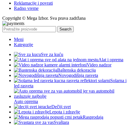
Reklamacije i povrati
Radno vreme
Copyright © Mega Izbor. Sva prava zadržana
Search
Meni
Kategorije
Sve za kuću
Alat i oprema
Video nadzor
Baštenska dekoracija
Novogodišnja rasveta
Solarna i
led rasveta
Auto oprema
Dečiji svet
Lepota i zdravlje
Rasprodaja
Svaštara