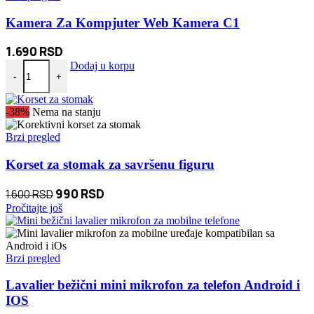
Kamera Za Kompjuter Web Kamera C1
1.690
RSD
Kamera Za Kompjuter Web Kamera C1 količina
Dodaj u korpu
-
+
-38%
Nema na stanju
Brzi pregled
Korset za stomak za savršenu figuru
Originalna
Trenutna
990
RSD
1.600
RSD
cena
cena
Pročitajte još
je
je:
bila:
990 RSD.
1.600 RSD.
Brzi pregled
Lavalier bežični mini mikrofon za telefon Android i
IOS