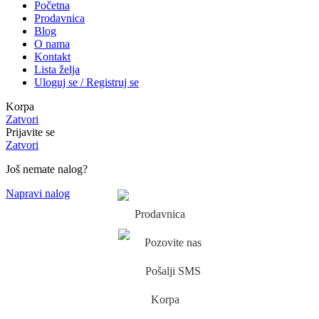
Početna
Prodavnica
Blog
O nama
Kontakt
Lista želja
Uloguj se / Registruj se
Korpa
Zatvori
Prijavite se
Zatvori
Još nemate nalog?
Napravi nalog
Prodavnica
Pozovite nas
Pošalji SMS
Korpa