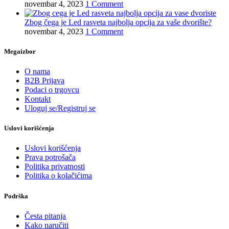
novembar 4, 2023
1 Comment
Zbog čega je Led rasveta najbolja opcija za vaše dvorište?
novembar 4, 2023
1 Comment
Megaizbor
O nama
B2B Prijava
Podaci o trgovcu
Kontakt
Uloguj se/Registruj se
Uslovi korišćenja
Uslovi korišćenja
Prava potrošača
Politika privatnosti
Politika o kolačićima
Podrška
Česta pitanja
Kako naručiti