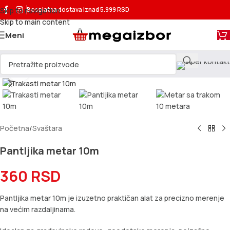
Skip to navigation
Besplatna dostava
iznad 5.999 RSD
Skip to main content
Meni
Kliknite za uvećanje
Početna
/
Svaštara
Pantljika metar 10m
360
RSD
Pantljika metar 10m je izuzetno praktičan alat za precizno merenje
na većim razdaljinama.