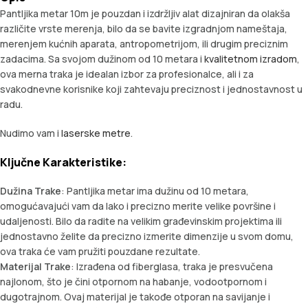
Pantljika metar 10m je pouzdan i izdržljiv alat dizajniran da olakša
različite vrste merenja, bilo da se bavite izgradnjom nameštaja,
merenjem kućnih aparata, antropometrijom, ili drugim preciznim
zadacima. Sa svojom dužinom od 10 metara i
kvalitetnom izradom
,
ova merna traka je idealan izbor za profesionalce, ali i za
svakodnevne korisnike koji zahtevaju preciznost i jednostavnost u
radu.
Nudimo vam i
laserske metre
.
Ključne Karakteristike:
Dužina Trake
: Pantljika metar ima dužinu od 10 metara,
omogućavajući vam da lako i precizno merite velike površine i
udaljenosti. Bilo da radite na velikim građevinskim projektima ili
jednostavno želite da precizno izmerite dimenzije u svom domu,
ova traka će vam pružiti pouzdane rezultate.
Materijal Trake
: Izrađena od fiberglasa, traka je presvučena
najlonom, što je čini otpornom na habanje, vodootpornom i
dugotrajnom. Ovaj materijal je takođe otporan na savijanje i