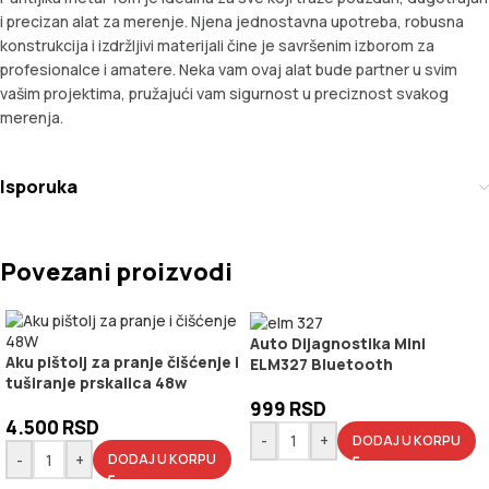
i precizan alat za merenje. Njena jednostavna upotreba, robusna
konstrukcija i izdržljivi materijali čine je savršenim izborom za
profesionalce i amatere. Neka vam ovaj alat bude partner u svim
vašim projektima, pružajući vam sigurnost u preciznost svakog
merenja.
Isporuka
Povezani proizvodi
Auto Dijagnostika Mini
Aku pištolj za pranje čišćenje i
ELM327 Bluetooth
tuširanje prskalica 48w
999
RSD
4.500
RSD
-
+
DODAJ U KORPU
-
+
DODAJ U KORPU