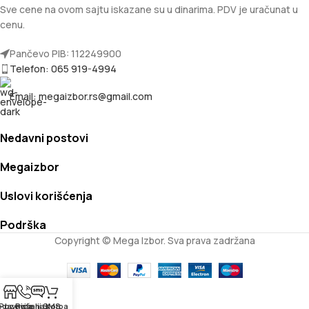
Sve cene na ovom sajtu iskazane su u dinarima. PDV je uračunat u
cenu.
Pančevo PIB: 112249900
Telefon: 065 919-4994
Email: megaizbor.rs@gmail.com
Nedavni postovi
Megaizbor
Uslovi korišćenja
Podrška
Copyright © Mega Izbor. Sva prava zadržana
odavnica
Pozovite nas
Pošalji SMS
Korpa