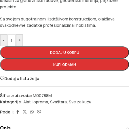
Idealan za građevinske radove, geodetske merenja, pejzažne
projekte.
Sa svojom dugotrajnom i izdržljivom konstrukcijom, olakšava
svakodnevne zadatke profesionalcima i hobistima.
-
+
DODAJ U KORPU
KUPI ODMAH
Dodaj u listu želja
Šifra proizvoda:
M00788M
Kategorije:
Alat i oprema
,
Svaštara
,
Sve za kuću
Podeli:
Opis