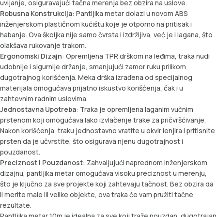
uvijanje, osiguravajući tačna merenja bez obzira na uslove.
Robusna Konstrukcija
: Pantljika metar dolazi u novom ABS
inženjerskom plastičnom kućištu koje je otporno na pritisak i
habanje. Ova školjka nije samo čvrsta i izdržljiva, već je i lagana, što
olakšava rukovanje trakom.
Ergonomski Dizajn
: Opremljena TPR drškom na leđima, traka nudi
udobnije i sigurnije držanje, smanjujući zamor ruku prilikom
dugotrajnog korišćenja. Meka drška izrađena od specijalnog
materijala omogućava prijatno iskustvo korišćenja, čak i u
zahtevnim radnim uslovima.
Jednostavna Upotreba
: Traka je opremljena laganim vučnim
prstenom koji omogućava lako izvlačenje trake za pričvršćivanje.
Nakon korišćenja, traku jednostavno vratite u okvir lenjira i pritisnite
prsten da je učvrstite, što osigurava njenu dugotrajnost i
pouzdanost.
Preciznost i Pouzdanost
: Zahvaljujući naprednom inženjerskom
dizajnu, pantljika metar omogućava visoku preciznost u merenju,
što je ključno za sve projekte koji zahtevaju tačnost. Bez obzira da
li merite male ili velike objekte, ova traka će vam pružiti tačne
rezultate.
Pantljika metar 10m je idealna za sve koji traže pouzdan, dugotrajan