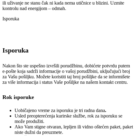
ili uživanje ne stanu čak ni kada nema utičnice u blizini. Uzmite
kontrolu nad energijom – odmah.
Isporuka
Isporuka
Nakon što ste uspešno izvršili porudžbinu, dobićete potvrdu putem
e-pošte koja sadrži informacije o vašoj porudžbini, uključujući broj
za Vašu pošiljku. Možete koristiti taj broj pošiljke da se informišete
za više informacija i status Vaše pošiljke na našem kontakt centru.
Rok isporuke
Uobičajeno vreme za isporuku je tri radna dana
.
Usled preopterećenja kurirske službe, rok za isporuku se
može produžiti.
Ako Vam stigne otvaran, lepljen ili vidno oštećen paket, paket
niste dužni da preuzmete.