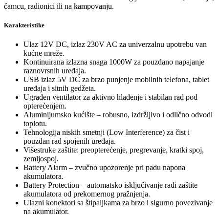
čamcu, radionici ili na kampovanju.
Karakteristike
Ulaz 12V DC, izlaz 230V AC za univerzalnu upotrebu van
kućne mreže.
Kontinuirana izlazna snaga 1000W za pouzdano napajanje
raznovrsnih uređaja.
USB izlaz 5V DC za brzo punjenje mobilnih telefona, tablet
uređaja i sitnih gedžeta.
Ugrađen ventilator za aktivno hlađenje i stabilan rad pod
opterećenjem.
Aluminijumsko kućište – robusno, izdržljivo i odlično odvodi
toplotu.
Tehnologija niskih smetnji (Low Interference) za čist i
pouzdan rad spojenih uređaja.
Višestruke zaštite: preopterećenje, pregrevanje, kratki spoj,
zemljospoj.
Battery Alarm – zvučno upozorenje pri padu napona
akumulatora.
Battery Protection – automatsko isključivanje radi zaštite
akumulatora od prekomernog pražnjenja.
Ulazni konektori sa štipaljkama za brzo i sigurno povezivanje
na akumulator.