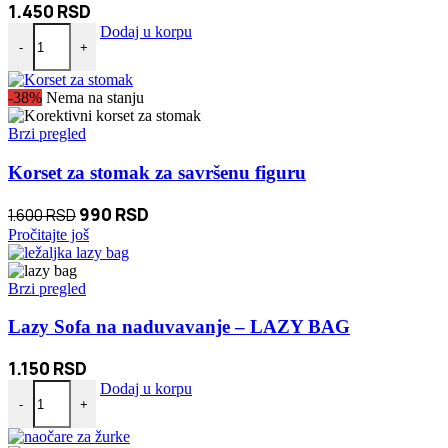
1.450
RSD
Klima Rashladna sa vodenom maglom NOV MODEL količina
Dodaj u korpu
-
+
-38%
Nema na stanju
Brzi pregled
Korset za stomak za savršenu figuru
Originalna
Trenutna
990
RSD
1.600
RSD
cena
cena
Pročitajte još
je
je:
bila:
990 RSD.
Brzi pregled
1.600 RSD.
Lazy Sofa na naduvavanje – LAZY BAG
1.150
RSD
Lazy Sofa na naduvavanje - LAZY BAG količina
Dodaj u korpu
-
+