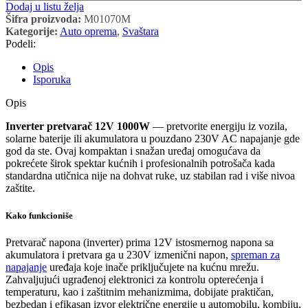
Dodaj u listu želja
Šifra proizvoda:
M01070M
Kategorije:
Auto oprema
,
Svaštara
Podeli:
Opis
Isporuka
Opis
Inverter pretvarač 12V 1000W
— pretvorite energiju iz vozila,
solarne baterije ili akumulatora u pouzdano 230V AC napajanje gde
god da ste. Ovaj kompaktan i snažan uređaj omogućava da
pokrećete širok spektar kućnih i profesionalnih potrošača kada
standardna utičnica nije na dohvat ruke, uz stabilan rad i više nivoa
zaštite.
Kako funkcioniše
Pretvarač napona (inverter) prima 12V istosmernog napona sa
akumulatora i pretvara ga u 230V izmenični napon,
spreman za
napajanje
uređaja koje inače priključujete na kućnu mrežu.
Zahvaljujući ugrađenoj elektronici za kontrolu opterećenja i
temperaturu, kao i zaštitnim mehanizmima, dobijate praktičan,
bezbedan i efikasan izvor električne energije u automobilu, kombiju,