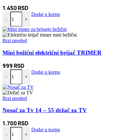
1.450
RSD
Mini bežična tastatura za TV PC Android količina
Dodaj u korpu
-
+
Brzi pregled
Mini bežični električni brijač TRIMER
999
RSD
Mini bežični električni brijač TRIMER količina
Dodaj u korpu
-
+
Brzi pregled
Nosač za Tv 14 – 55 držač za TV
1.700
RSD
Nosač za Tv 14 - 55 držač za TV količina
Dodaj u korpu
-
+