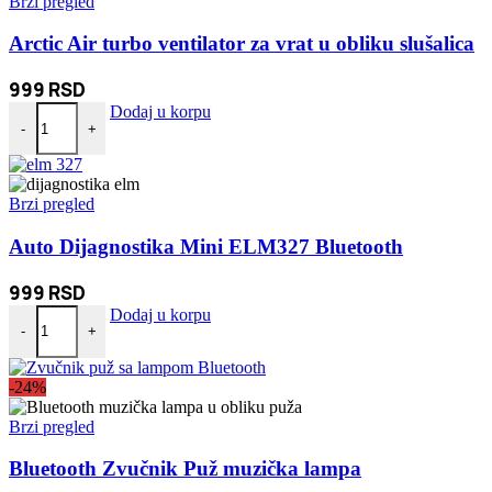
Brzi pregled
Arctic Air turbo ventilator za vrat u obliku slušalica
999
RSD
Arctic Air turbo ventilator za vrat u obliku slušalica količina
Dodaj u korpu
-
+
Brzi pregled
Auto Dijagnostika Mini ELM327 Bluetooth
999
RSD
Auto Dijagnostika Mini ELM327 Bluetooth količina
Dodaj u korpu
-
+
-24%
Brzi pregled
Bluetooth Zvučnik Puž muzička lampa