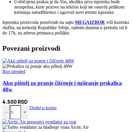
Uobičajena praksa je da Vas, ukoliko prva isporuka bude
neuspešna, kurir pozove na telefon koji ste ostavili prilikom
kreiranja narudžbenice i ugovori novi termin isporuke.
Isporuku proizvoda poručenih na sajtu
MEGAIZBOR
vrši kurirska
služba, na teritoriji Republike Srbije, radnim danima u periodu od 8
do 17h, na adresu primaoca pošiljke.
Povezani proizvodi
Brzi pregled
Aku pištolj za pranje čišćenje i tuširanje prskalica
48w
4.500
RSD
Aku pištolj za pranje čišćenje i tuširanje prskalica 48w količina
Dodaj u korpu
-
+