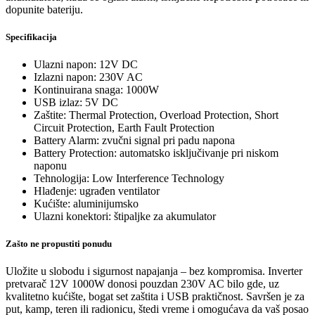
dopunite bateriju.
Specifikacija
Ulazni napon: 12V DC
Izlazni napon: 230V AC
Kontinuirana snaga: 1000W
USB izlaz: 5V DC
Zaštite: Thermal Protection, Overload Protection, Short
Circuit Protection, Earth Fault Protection
Battery Alarm: zvučni signal pri padu napona
Battery Protection: automatsko isključivanje pri niskom
naponu
Tehnologija: Low Interference Technology
Hlađenje: ugrađen ventilator
Kućište: aluminijumsko
Ulazni konektori: štipaljke za akumulator
Zašto ne propustiti ponudu
Uložite u slobodu i sigurnost napajanja – bez kompromisa. Inverter
pretvarač 12V 1000W donosi pouzdan 230V AC bilo gde, uz
kvalitetno kućište, bogat set zaštita i USB praktičnost. Savršen je za
put, kamp, teren ili radionicu, štedi vreme i omogućava da vaš posao