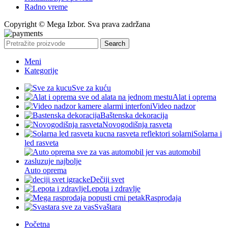
Radno vreme
Copyright © Mega Izbor. Sva prava zadržana
Search
Meni
Kategorije
Sve za kuću
Alat i oprema
Video nadzor
Baštenska dekoracija
Novogodišnja rasveta
Solarna i
led rasveta
Auto oprema
Dečiji svet
Lepota i zdravlje
Rasprodaja
Svaštara
Početna