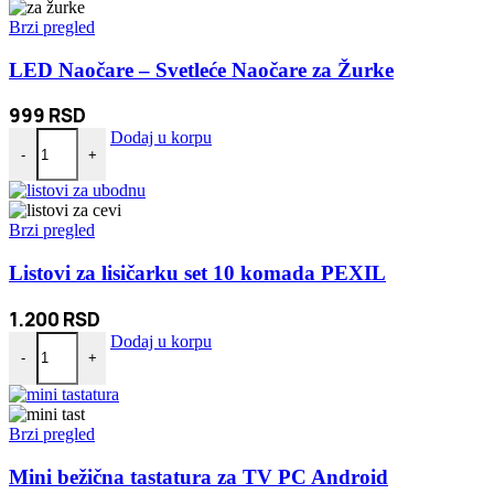
Brzi pregled
LED Naočare – Svetleće Naočare za Žurke
999
RSD
LED Naočare - Svetleće Naočare za Žurke količina
Dodaj u korpu
-
+
Brzi pregled
Listovi za lisičarku set 10 komada PEXIL
1.200
RSD
Listovi za lisičarku set 10 komada PEXIL količina
Dodaj u korpu
-
+
Brzi pregled
Mini bežična tastatura za TV PC Android