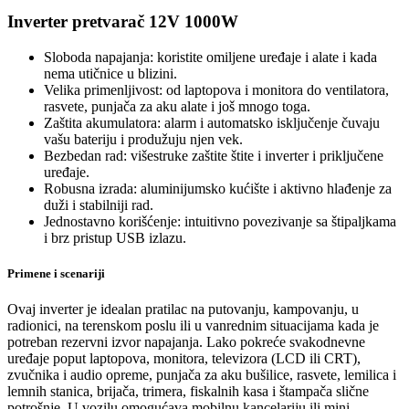
Inverter pretvarač 12V 1000W
Sloboda napajanja: koristite omiljene uređaje i alate i kada
nema utičnice u blizini.
Velika primenljivost: od laptopova i monitora do ventilatora,
rasvete, punjača za aku alate i još mnogo toga.
Zaštita akumulatora: alarm i automatsko isključenje čuvaju
vašu bateriju i produžuju njen vek.
Bezbedan rad: višestruke zaštite štite i inverter i priključene
uređaje.
Robusna izrada: aluminijumsko kućište i aktivno hlađenje za
duži i stabilniji rad.
Jednostavno korišćenje: intuitivno povezivanje sa štipaljkama
i brz pristup USB izlazu.
Primene i scenariji
Ovaj inverter je idealan pratilac na putovanju, kampovanju, u
radionici, na terenskom poslu ili u vanrednim situacijama kada je
potreban rezervni izvor napajanja. Lako pokreće svakodnevne
uređaje poput laptopova, monitora, televizora (LCD ili CRT),
zvučnika i audio opreme, punjača za aku bušilice, rasvete, lemilica i
lemnih stanica, brijača, trimera, fiskalnih kasa i štampača slične
potrošnje. U vozilu omogućava mobilnu kancelariju ili mini