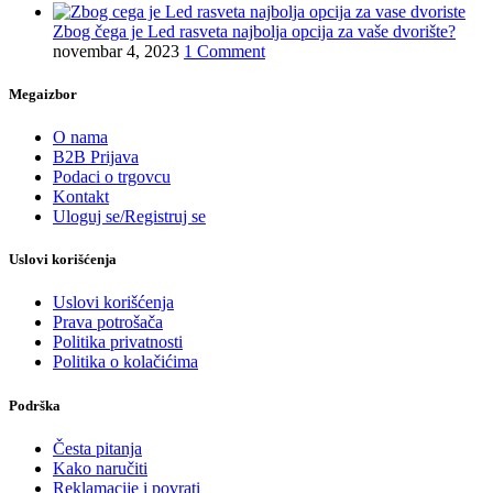
Zbog čega je Led rasveta najbolja opcija za vaše dvorište?
novembar 4, 2023
1 Comment
Megaizbor
O nama
B2B Prijava
Podaci o trgovcu
Kontakt
Uloguj se/Registruj se
Uslovi korišćenja
Uslovi korišćenja
Prava potrošača
Politika privatnosti
Politika o kolačićima
Podrška
Česta pitanja
Kako naručiti
Reklamacije i povrati