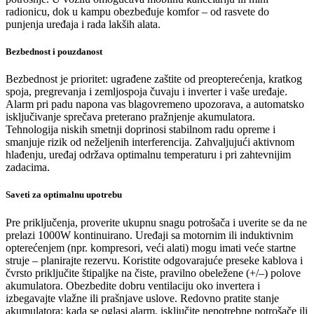
radionicu, dok u kampu obezbeđuje komfor – od rasvete do
punjenja uređaja i rada lakših alata.
Bezbednost i pouzdanost
Bezbednost je prioritet: ugrađene zaštite od preopterećenja, kratkog
spoja, pregrevanja i zemljospoja čuvaju i inverter i vaše uređaje.
Alarm pri padu napona vas blagovremeno upozorava, a automatsko
isključivanje sprečava preterano pražnjenje akumulatora.
Tehnologija niskih smetnji doprinosi stabilnom radu opreme i
smanjuje rizik od neželjenih interferencija. Zahvaljujući aktivnom
hlađenju, uređaj održava optimalnu temperaturu i pri zahtevnijim
zadacima.
Saveti za optimalnu upotrebu
Pre priključenja, proverite ukupnu snagu potrošača i uverite se da ne
prelazi 1000W kontinuirano. Uređaji sa motornim ili induktivnim
opterećenjem (npr. kompresori, veći alati) mogu imati veće startne
struje – planirajte rezervu. Koristite odgovarajuće preseke kablova i
čvrsto priključite štipaljke na čiste, pravilno obeležene (+/–) polove
akumulatora. Obezbedite dobru ventilaciju oko invertera i
izbegavajte vlažne ili prašnjave uslove. Redovno pratite stanje
akumulatora; kada se oglasi alarm, isključite nepotrebne potrošače ili