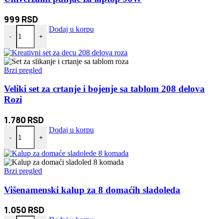
999
RSD
Univerzalni punjač za laptop 96W količina
Dodaj u korpu
-
+
Brzi pregled
Veliki set za crtanje i bojenje sa tablom 208 delova
Rozi
1.780
RSD
Veliki set za crtanje i bojenje sa tablom 208 delova Rozi količina
Dodaj u korpu
-
+
Brzi pregled
Višenamenski kalup za 8 domaćih sladoleda
1.050
RSD