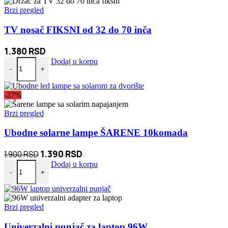
Brzi pregled
TV nosač FIKSNI od 32 do 70 inča
1.380
RSD
TV nosač FIKSNI od 32 do 70 inča količina
Dodaj u korpu
-
+
-27%
Brzi pregled
Ubodne solarne lampe ŠARENE 10komada
Originalna
Trenutna
1.390
RSD
1.900
RSD
Ubodne solarne lampe ŠARENE 10komada količina
cena
cena
Dodaj u korpu
-
+
je
je:
bila:
1.390 RSD.
1.900 RSD.
Brzi pregled
Univerzalni punjač za laptop 96W