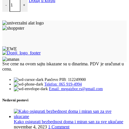
Višenamenski kalup za 8 domaćih sladoleda količina
Dodaj u korpu
-
+
Sve cene na ovom sajtu iskazane su u dinarima. PDV je uračunat u
cenu.
Pančevo PIB: 112249900
Telefon: 065 919-4994
Email: megaizbor.rs@gmail.com
Nedavni postovi
Kako osigurati bezbednost doma i miran san za sve ukućane
novembar 4, 2023
1 Comment