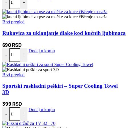
-
+
Brzi pregled
Rukavica za uklanjanje dlake kod kućnih ljubimaca
690
RSD
Rukavica za uklanjanje dlake kod kućnih ljubimaca količina
Dodaj u korpu
-
+
Brzi pregled
Sportski rashladni peškiri – Super Cooling Towel
3D
399
RSD
Sportski rashladni peškiri - Super Cooling Towel 3D količina
Dodaj u korpu
-
+