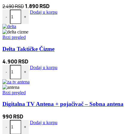
Originalna
Trenutna
1.890
RSD
2.490
RSD
Bluetooth Zvučnik Puž muzička lampa količina
cena
cena
Dodaj u korpu
-
+
je
je:
bila:
1.890 RSD.
2.490 RSD.
Brzi pregled
Delta Taktičke Čizme
4.900
RSD
Delta Taktičke Čizme količina
Dodaj u korpu
-
+
Brzi pregled
Digitalna TV Antena + pojačivač – Sobna antena
990
RSD
Digitalna TV Antena + pojačivač - Sobna antena količina
Dodaj u korpu
-
+