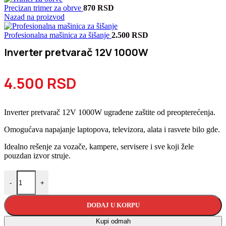
Precizan trimer za obrve
870
RSD
Nazad na proizvod
Profesionalna mašinica za šišanje
2.500
RSD
Inverter pretvarač 12V 1000W
4.500
RSD
Inverter pretvarač 12V 1000W ugrađene zaštite od preopterećenja.
Omogućava napajanje laptopova, televizora, alata i rasvete bilo gde.
Idealno rešenje za vozače, kampere, servisere i sve koji žele
pouzdan izvor struje.
Inverter pretvarač 12V 1000W količina
-
+
DODAJ U KORPU
Kupi odmah