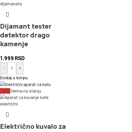
Dijamant tester
detektor drago
kamenje
1.999
RSD
-
+
Dodaj u korpu
-22%
Nema na stanju
Električno kuvalo za