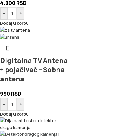
4.900
RSD
-
+
Dodaj u korpu
Digitalna TV Antena
+ pojačivač – Sobna
antena
990
RSD
-
+
Dodaj u korpu