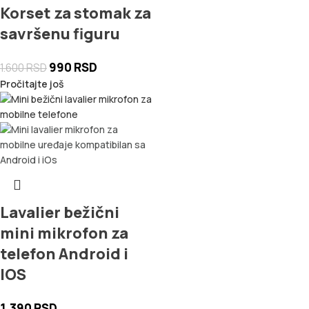
Korset za stomak za
savršenu figuru
990
RSD
1.600
RSD
Pročitajte još
Lavalier bežični
mini mikrofon za
telefon Android i
IOS
1.390
RSD