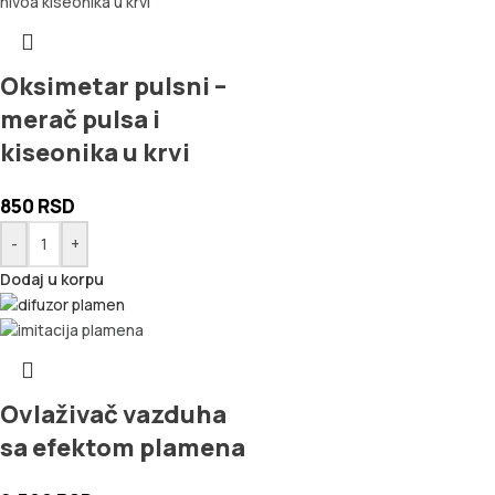
Oksimetar pulsni –
merač pulsa i
kiseonika u krvi
850
RSD
-
+
Dodaj u korpu
Ovlaživač vazduha
sa efektom plamena