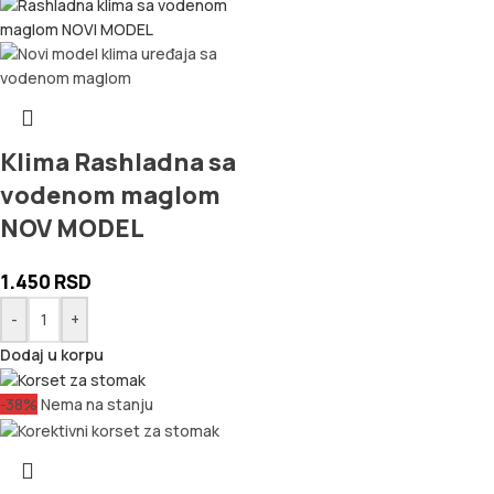
Klima Rashladna sa
vodenom maglom
NOV MODEL
1.450
RSD
-
+
Dodaj u korpu
-38%
Nema na stanju