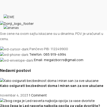
Sve cene na ovom sajtu iskazane su u dinarima. PDV je uračunat u
cenu.
Pančevo PIB: 112249900
Telefon: 065 919-4994
Email: megaizbor.rs@gmail.com
Nedavni postovi
Kako osigurati bezbednost doma i miran san za sve ukućane
novembar 4, 2023
1 Comment
Zbog čega je Led rasveta najbolja opcija za vaše dvorište?