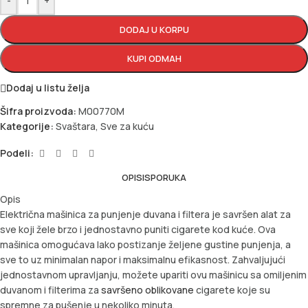
-
+
DODAJ U KORPU
KUPI ODMAH
Dodaj u listu želja
Šifra proizvoda:
M00770M
Kategorije:
Svaštara
,
Sve za kuću
Podeli:
OPIS
ISPORUKA
Opis
Električna mašinica za punjenje duvana i filtera je savršen alat za
sve koji žele brzo i jednostavno puniti cigarete kod kuće. Ova
mašinica omogućava lako postizanje željene gustine punjenja, a
sve to uz minimalan napor i maksimalnu efikasnost. Zahvaljujući
jednostavnom upravljanju, možete upariti ovu mašinicu sa omiljenim
duvanom i filterima za
savršeno oblikovane
cigarete koje su
spremne za pušenje u nekoliko minuta.