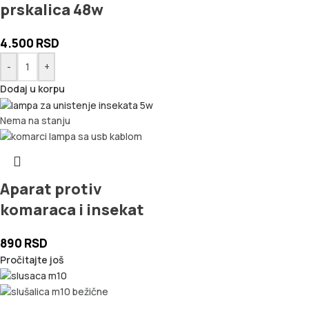
prskalica 48w
4.500
RSD
-
+
Dodaj u korpu
Nema na stanju
Aparat protiv
komaraca i insekat
890
RSD
Pročitajte još