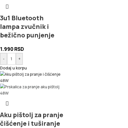
3u1 Bluetooth
lampa zvučnik i
bežično punjenje
1.990
RSD
-
+
Dodaj u korpu
Aku pištolj za pranje
čišćenje i tuširanje