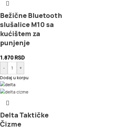
Bežične Bluetooth
slušalice M10 sa
kućištem za
punjenje
1.870
RSD
-
+
Dodaj u korpu
Delta Taktičke
Čizme