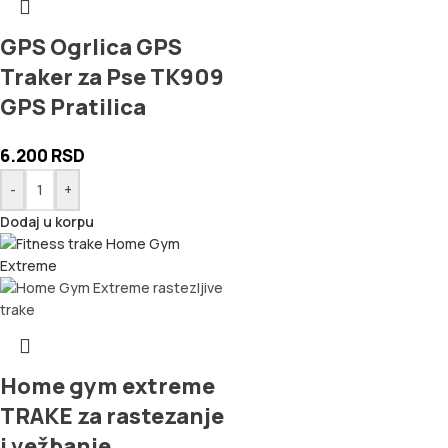
GPS Ogrlica GPS
Traker za Pse TK909
GPS Pratilica
6.200
RSD
-
+
Dodaj u korpu
Home gym extreme
TRAKE za rastezanje
i vežbanje