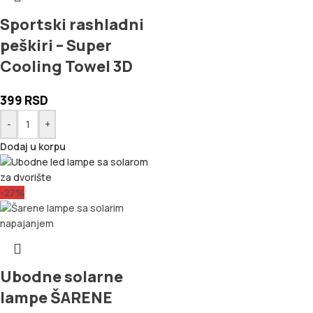
Sportski rashladni
peškiri – Super
Cooling Towel 3D
399
RSD
-
+
Dodaj u korpu
-27%
Ubodne solarne
lampe ŠARENE