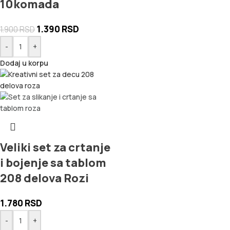
10komada
1.390
RSD
1.900
RSD
-
+
Dodaj u korpu
Veliki set za crtanje
i bojenje sa tablom
208 delova Rozi
1.780
RSD
-
+