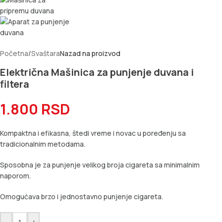
Početna
/
Svaštara
Nazad na proizvod
Električna Mašinica za punjenje duvana i
filtera
1.800
RSD
Kompaktna i efikasna, štedi vreme i novac u poređenju sa
tradicionalnim metodama.
Sposobna je za punjenje velikog broja cigareta sa minimalnim
naporom.
Omogućava brzo i jednostavno punjenje cigareta.