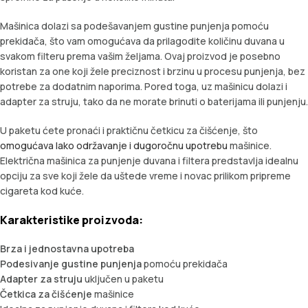
Mašinica dolazi sa podešavanjem gustine punjenja pomoću
prekidača, što vam omogućava da prilagodite količinu duvana u
svakom filteru prema vašim željama. Ovaj proizvod je posebno
koristan za one koji žele preciznost i brzinu u procesu punjenja, bez
potrebe za dodatnim naporima. Pored toga, uz mašinicu dolazi i
adapter za struju, tako da ne morate brinuti o baterijama ili punjenju.
U paketu ćete pronaći i praktičnu četkicu za čišćenje, što
omogućava lako održavanje i dugoročnu upotrebu
mašinice.
Električna mašinica za punjenje duvana i filtera predstavlja idealnu
opciju za sve koji žele da uštede vreme i novac prilikom pripreme
cigareta kod kuće.
Karakteristike proizvoda:
Brza i jednostavna upotreba
Podesivanje gustine punjenja
pomoću prekidača
Adapter za struju
uključen u paketu
Četkica za čišćenje
mašinice