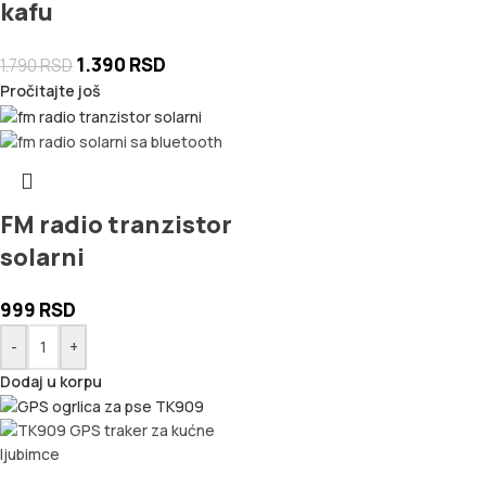
kafu
1.390
RSD
1.790
RSD
Pročitajte još
FM radio tranzistor
solarni
999
RSD
-
+
Dodaj u korpu