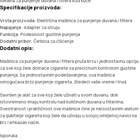
Idealna za punjenje duvana i filtera kod kuće
Specifikacije proizvoda:
Vrsta proizvoda
: Električna mašinica za punjenje duvana i filtera
Napajanje
: Adapter za struju
Funkcija
: Podesivost gustine punjenja
Dodatni pribor
: Četkica za čišćenje
Dodatni opis:
Mašinica za punjenje duvana i filtera pruža brzu i jednostavnu opciju
za sve koji žele domaće cigarete sa preciznom kontrolom gustine
punjenja. Sa jednostavnim podešavanjima, ova mašinica
omogućava brzo punjenje cigareta, štedeći vaše vreme i trud.
Savršen je alat za sve koji žele uživati u svom duvanu, dok
istovremeno imaju kontrolu nad količinom duvana u filterima.
Svestranost i praktičnost ove mašinice čine je neizostavnim alatom
za ljubitelje cigareta koji žele da uživaju u svojoj omiljenoj navici na
brz i efikasan način.
Isporuka