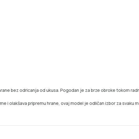
 ishrane bez odricanja od ukusa. Pogodan je za brze obroke tokom radno
reme i olakšava pripremu hrane, ovaj model je odličan izbor za svaku 