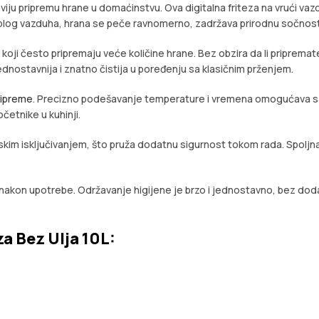
viju pripremu hrane u domaćinstvu. Ova digitalna friteza na vrući vaz
plog vazduha, hrana se peče ravnomerno, zadržava prirodnu sočnost i
e koji često pripremaju veće količine hrane. Bez obzira da li pripremate 
ednostavnija i znatno čistija u poređenju sa klasičnim prženjem.
ipreme
. Precizno podešavanje temperature i vremena omogućava sav
četnike u kuhinji.
tskim isključivanjem, što pruža dodatnu sigurnost tokom rada. Spoljn
nakon upotrebe. Održavanje higijene je brzo i jednostavno, bez doda
a Bez Ulja 10L: