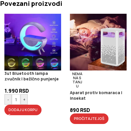
Povezani proizvodi
3u1 Bluetooth lampa
NEMA
NA S
zvučnik i bežično punjenje
TANJ
U
1.990
RSD
Aparat protiv komaraca i
insekat
-
+
890
RSD
DODAJ U KORPU
PROČITAJTE JOŠ