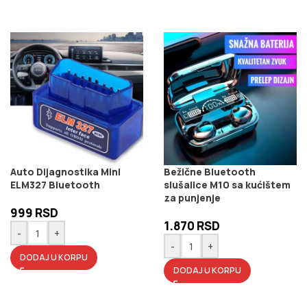
Auto Dijagnostika Mini
Bežične Bluetooth
ELM327 Bluetooth
slušalice M10 sa kućištem
za punjenje
999
RSD
1.870
RSD
-
+
-
+
DODAJ U KORPU
DODAJ U KORPU