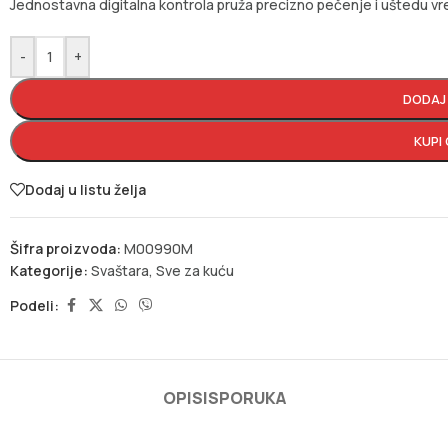
Jednostavna digitalna kontrola pruža precizno pečenje i uštedu v
-
+
DODAJ
KUPI
Dodaj u listu želja
Šifra proizvoda:
M00990M
Kategorije:
Svaštara
,
Sve za kuću
Podeli:
OPIS
ISPORUKA