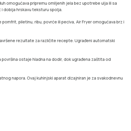
duh omogućava pripremu omiljenih jela bez upotrebe ulja ili sa
 dobija hrskavu teksturu spolja.
pomfrit, piletinu, ribu, povrće ili peciva, Air Fryer omogućava brz i
ršene rezultate za različite recepte. Ugrađeni automatski
a površina ostaje hladna na dodir, dok ugrađena zaštita od
tnog napora. Ovaj kuhinjski aparat dizajniran je za svakodnevnu