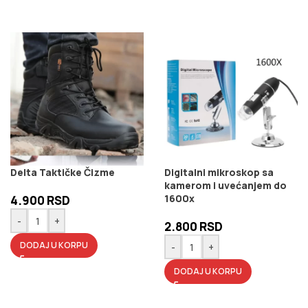
Delta Taktičke Čizme
Digitalni mikroskop sa
kamerom i uvećanjem do
1600x
4.900
RSD
-
+
2.800
RSD
DODAJ U KORPU
-
+
DODAJ U KORPU