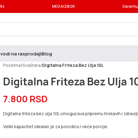
994
MEGAIZBOR
Garantu
vodi na rasprodaji
Blog
Početna
/
Svaštara
/
Digitalna Friteza Bez Ulja 10L
Digitalna Friteza Bez Ulja 1
7.800
RSD
Digitalna friteza bez ulja 10L omogućava pripremu hrskavih i zdrav
Veliki kapacitet idealan je za porodicu i veće porcije.