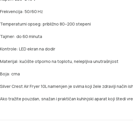
Frekvencija: 50/60 Hz
Temperaturni opseg: približno 80–200 stepeni
Tajmer: do 60 minuta
Kontrole: LED ekran na dodir
Materijal: kućište otporno na toplotu, nelepljiva unutrašnjost
Boja: crna
Silver Crest Air Fryer 10L namenjen je svima koji žele zdraviji način
Ako tražite pouzdan, snažan i praktičan kuhinjski aparat koji štedi v