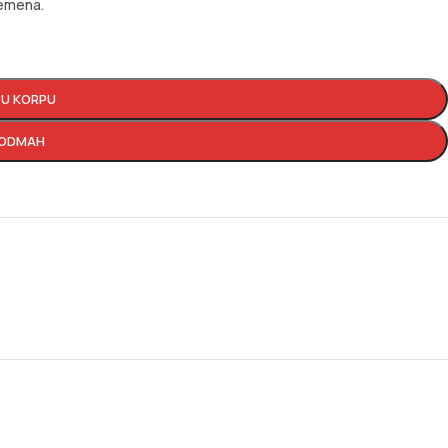
remena.
 U KORPU
 ODMAH