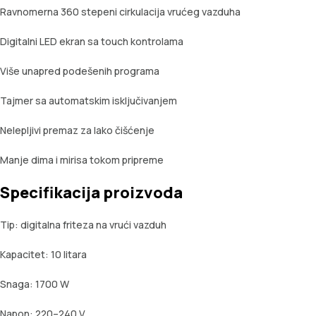
Ravnomerna 360 stepeni cirkulacija vrućeg vazduha
Digitalni LED ekran sa touch kontrolama
Više unapred podešenih programa
Tajmer sa automatskim isključivanjem
Nelepljivi premaz za lako čišćenje
Manje dima i mirisa tokom pripreme
Specifikacija proizvoda
Tip: digitalna friteza na vrući vazduh
Kapacitet: 10 litara
Snaga: 1700 W
Napon: 220–240 V