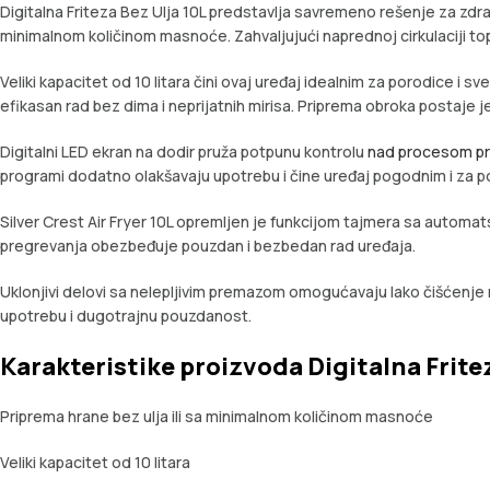
Digitalna Friteza Bez Ulja 10L predstavlja savremeno rešenje za zdra
minimalnom količinom masnoće. Zahvaljujući naprednoj cirkulaciji to
Veliki kapacitet od 10 litara čini ovaj uređaj idealnim za porodice i sv
efikasan rad bez dima i neprijatnih mirisa. Priprema obroka postaje j
Digitalni LED ekran na dodir pruža potpunu kontrolu
nad procesom pr
programi dodatno olakšavaju upotrebu i čine uređaj pogodnim i za po
Silver Crest Air Fryer 10L opremljen je funkcijom tajmera sa automa
pregrevanja obezbeđuje pouzdan i bezbedan rad uređaja.
Uklonjivi delovi sa nelepljivim premazom omogućavaju lako čišćenje 
upotrebu i dugotrajnu pouzdanost.
Karakteristike proizvoda Digitalna Fritez
Priprema hrane bez ulja ili sa minimalnom količinom masnoće
Veliki kapacitet od 10 litara