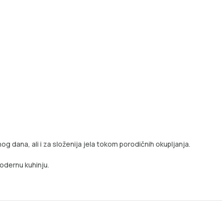
g dana, ali i za složenija jela tokom porodičnih okupljanja.
modernu kuhinju.