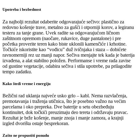
Upotreba i bezbednost
Za najbolji rezultat odaberite odgovarajuće sečivo: plastično za
redovno košenje trave, metalno za gušći i otporniji korov, a legiranu
testeru za tanje grane. Uvek radite sa odgovarajućom ličnom
zaštitnom opremom (naočare, rukavice, duge pantalone) i pre
početka proverite teren kako biste uklonili kamenčiće i krhotine.
Točkiće iskoristite kao “vođicu” duž ivičnjaka i staza – dobićete
ravnomerniji rez uz manji napor. Sečiva menjajte tek kada je baterija
izvađena, a alat stabilno položen. Performanse i vreme rada zavise
od gustine vegetacije, odabira sečiva i stila upotrebe, pa prilagodite
tempo zadatku.
Kako štedi vreme i energiju
Bežični rad uklanja najveće usko grlo – kabl. Nema razvlačenja,
premotavanja i traženja utičnica, što je posebno važno na većim
parcelama i oko prepreka. Dve baterije u setu obezbeđuju
kontinuitet, dok točkići preuzimaju deo tereta i održavaju pravac.
Rezultat je brže košenje, manje znoja i manje zamora, a krajnji
izgled dvorišta ostaje besprekoran.
Zašto ne propustiti ponudu