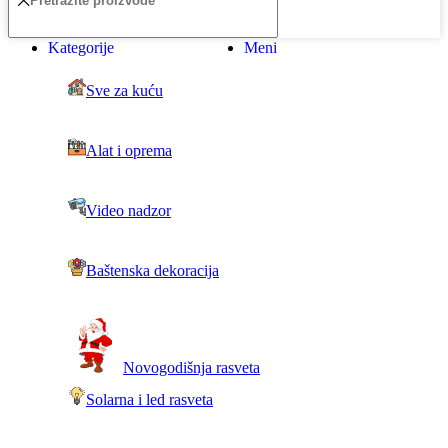
Kategorije
Meni
Sve za kuću
Alat i oprema
Video nadzor
Baštenska dekoracija
Novogodišnja rasveta
Solarna i led rasveta