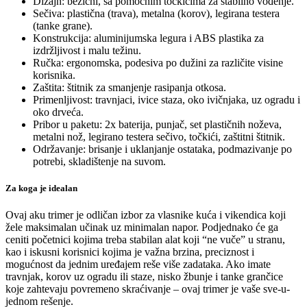
Dizajn: bežični, sa pomoćnim točkićima za stabilno vođenje.
Sečiva: plastična (trava), metalna (korov), legirana testera
(tanke grane).
Konstrukcija: aluminijumska legura i ABS plastika za
izdržljivost i malu težinu.
Ručka: ergonomska, podesiva po dužini za različite visine
korisnika.
Zaštita: štitnik za smanjenje rasipanja otkosa.
Primenljivost: travnjaci, ivice staza, oko ivičnjaka, uz ogradu i
oko drveća.
Pribor u paketu: 2x baterija, punjač, set plastičnih noževa,
metalni nož, legirano testera sečivo, točkići, zaštitni štitnik.
Održavanje: brisanje i uklanjanje ostataka, podmazivanje po
potrebi, skladištenje na suvom.
Za koga je idealan
Ovaj aku trimer je odličan izbor za vlasnike kuća i vikendica koji
žele maksimalan učinak uz minimalan napor. Podjednako će ga
ceniti početnici kojima treba stabilan alat koji “ne vuče” u stranu,
kao i iskusni korisnici kojima je važna brzina, preciznost i
mogućnost da jednim uređajem reše više zadataka. Ako imate
travnjak, korov uz ogradu ili staze, nisko žbunje i tanke grančice
koje zahtevaju povremeno skraćivanje – ovaj trimer je vaše sve-u-
jednom rešenje.