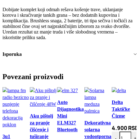
Dobijate komplet koji odmah rešava košenje trave, uklanjanje
korova i skraćivanje tankih grana – bez dodatnih kupovina i
komplikacija. Brushless snaga, 2 baterije, tri tipa sečiva i točkići za
stabilnost čine ovaj set najpraktičnijim izborom za svako dvorište.
Uredan rezultat uz manje truda i više slobodnog vremena –
iskoristite priliku sada.
Isporuka
Povezani proizvodi
Brzi pregled
Brzi pregled
Auto
Delta
Dijagnostika
Taktičke
Brzi pregled
Aku pištolj
Mini
Čizme
Brzi pregled
za pranje
ELM327
Dekorativna
4.900
RSD
čišćenje i
Bluetooth
solarna
Brzi pregled
Delta Taktičk
3u1
tuširanje
vodootporna
-
+