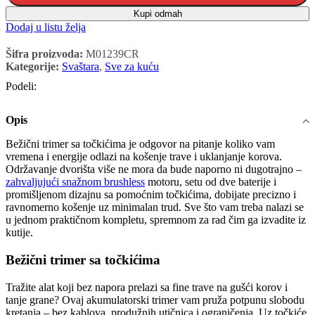
Kupi odmah
Dodaj u listu želja
Šifra proizvoda:
M01239CR
Kategorije:
Svaštara
,
Sve za kuću
Podeli:
Opis
Bežični trimer sa točkićima je odgovor na pitanje koliko vam
vremena i energije odlazi na košenje trave i uklanjanje korova.
Održavanje dvorišta više ne mora da bude naporno ni dugotrajno –
zahvaljujući snažnom brushless
motoru, setu od dve baterije i
promišljenom dizajnu sa pomoćnim točkićima, dobijate precizno i
ravnomerno košenje uz minimalan trud. Sve što vam treba nalazi se
u jednom praktičnom kompletu, spremnom za rad čim ga izvadite iz
kutije.
Bežični trimer sa točkićima
Tražite alat koji bez napora prelazi sa fine trave na gušći korov i
tanje grane? Ovaj akumulatorski trimer vam pruža potpunu slobodu
kretanja – bez kablova, produžnih utičnica i ograničenja. Uz točkiće