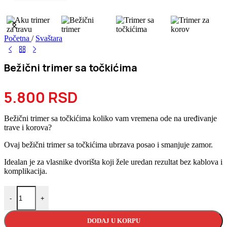
Početna
/
Svaštara
Bežični trimer sa točkićima
5.800
RSD
Bežični trimer sa točkićima koliko vam vremena ode na uređivanje
trave i korova?
Ovaj bežični trimer sa točkićima ubrzava posao i smanjuje zamor.
Idealan je za vlasnike dvorišta koji žele uredan rezultat bez kablova i
komplikacija.
Bežični trimer sa točkićima količina
-
+
DODAJ U KORPU