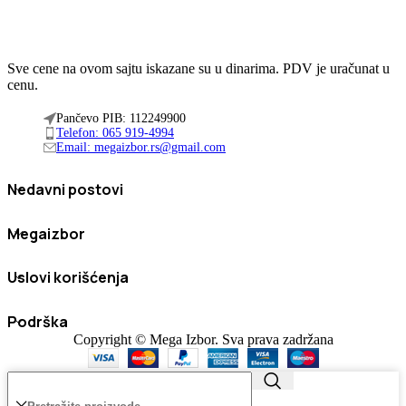
Sve cene na ovom sajtu iskazane su u dinarima. PDV je uračunat u
cenu.
Pančevo PIB: 112249900
Telefon: 065 919-4994
Email: megaizbor.rs@gmail.com
Nedavni postovi
Megaizbor
Uslovi korišćenja
Podrška
Copyright © Mega Izbor. Sva prava zadržana