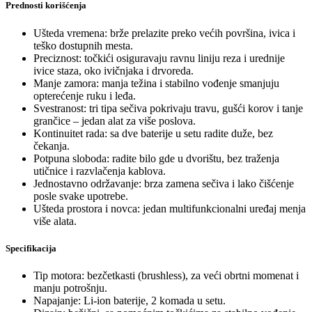
Prednosti korišćenja
Ušteda vremena: brže prelazite preko većih površina, ivica i
teško dostupnih mesta.
Preciznost: točkići osiguravaju ravnu liniju reza i urednije
ivice staza, oko ivičnjaka i drvoreda.
Manje zamora: manja težina i stabilno vođenje smanjuju
opterećenje ruku i leđa.
Svestranost: tri tipa sečiva pokrivaju travu, gušći korov i tanje
grančice – jedan alat za više poslova.
Kontinuitet rada: sa dve baterije u setu radite duže, bez
čekanja.
Potpuna sloboda: radite bilo gde u dvorištu, bez traženja
utičnice i razvlačenja kablova.
Jednostavno održavanje: brza zamena sečiva i lako čišćenje
posle svake upotrebe.
Ušteda prostora i novca: jedan multifunkcionalni uređaj menja
više alata.
Specifikacija
Tip motora: bezčetkasti (brushless), za veći obrtni momenat i
manju potrošnju.
Napajanje: Li-ion baterije, 2 komada u setu.