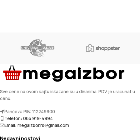
Sve cene na ovom sajtu iskazane su u dinarima. PDV je uračunat u
cenu.
Pančevo PIB: 112249900
Telefon: 065 919-4994
Email: megaizbor.rs@gmail.com
Nedavni postovi