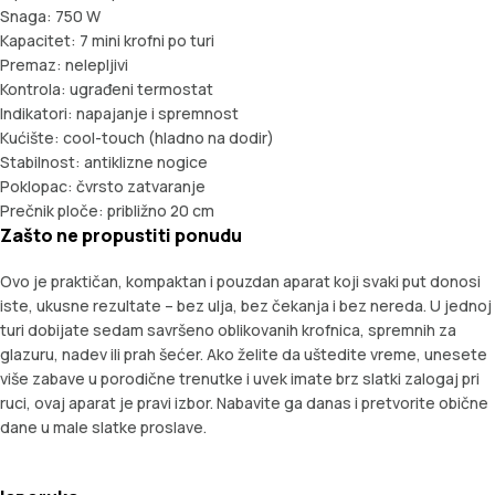
Snaga: 750 W
Kapacitet: 7 mini krofni po turi
Premaz: nelepljivi
Kontrola: ugrađeni termostat
Indikatori: napajanje i spremnost
Kućište: cool-touch (hladno na dodir)
Stabilnost: antiklizne nogice
Poklopac: čvrsto zatvaranje
Prečnik ploče: približno 20 cm
Zašto ne propustiti ponudu
Ovo je praktičan, kompaktan i pouzdan aparat koji svaki put donosi
iste, ukusne rezultate – bez ulja, bez čekanja i bez nereda. U jednoj
turi dobijate sedam savršeno oblikovanih krofnica, spremnih za
glazuru, nadev ili prah šećer. Ako želite da uštedite vreme, unesete
više zabave u porodične trenutke i uvek imate brz slatki zalogaj pri
ruci, ovaj aparat je pravi izbor. Nabavite ga danas i pretvorite obične
dane u male slatke proslave.