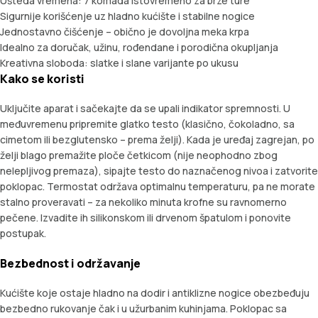
Ušteda vremena: 7 komada istovremeno za brze ture
Sigurnije korišćenje uz hladno kućište i stabilne nogice
Jednostavno čišćenje – obično je dovoljna meka krpa
Idealno za doručak, užinu, rođendane i porodična okupljanja
Kreativna sloboda: slatke i slane varijante po ukusu
Kako se koristi
Uključite aparat i sačekajte da se upali indikator spremnosti. U
međuvremenu pripremite glatko testo (klasično, čokoladno, sa
cimetom ili bezglutensko – prema želji). Kada je uređaj zagrejan, po
želji blago premažite ploče četkicom (nije neophodno zbog
nelepljivog premaza), sipajte testo do naznačenog nivoa i zatvorite
poklopac. Termostat održava optimalnu temperaturu, pa ne morate
stalno proveravati – za nekoliko minuta krofne su ravnomerno
pečene. Izvadite ih silikonskom ili drvenom špatulom i ponovite
postupak.
Bezbednost i održavanje
Kućište koje ostaje hladno na dodir i antiklizne nogice obezbeđuju
bezbedno rukovanje čak i u užurbanim kuhinjama. Poklopac sa