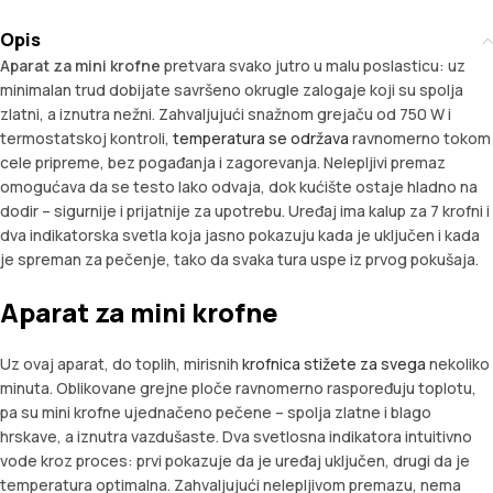
Opis
Aparat za mini krofne
pretvara svako jutro u malu poslasticu: uz
minimalan trud dobijate savršeno okrugle zalogaje koji su spolja
zlatni, a iznutra nežni. Zahvaljujući snažnom grejaču od 750 W i
termostatskoj kontroli,
temperatura se održava
ravnomerno tokom
cele pripreme, bez pogađanja i zagorevanja. Nelepljivi premaz
omogućava da se testo lako odvaja, dok kućište ostaje hladno na
dodir – sigurnije i prijatnije za upotrebu. Uređaj ima kalup za 7 krofni i
dva indikatorska svetla koja jasno pokazuju kada je uključen i kada
je spreman za pečenje, tako da svaka tura uspe iz prvog pokušaja.
Aparat za mini krofne
Uz ovaj aparat, do toplih, mirisnih
krofnica stižete za svega
nekoliko
minuta. Oblikovane grejne ploče ravnomerno raspoređuju toplotu,
pa su mini krofne ujednačeno pečene – spolja zlatne i blago
hrskave, a iznutra vazdušaste. Dva svetlosna indikatora intuitivno
vode kroz proces: prvi pokazuje da je uređaj uključen, drugi da je
temperatura optimalna. Zahvaljujući nelepljivom premazu, nema