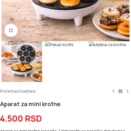
Kliknite za uvećanje
Početna
/
Svaštara
Aparat za mini krofne
4.500
RSD
Aparat za mini krofne Ispecite 7 mini krofni za nekoliko minuta bez