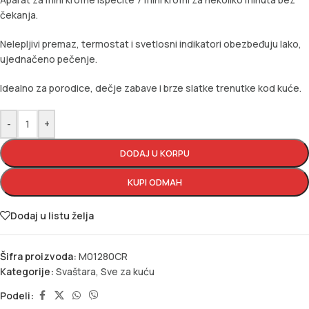
čekanja.
Nelepljivi premaz, termostat i svetlosni indikatori obezbeđuju lako,
ujednačeno pečenje.
Idealno za porodice, dečje zabave i brze slatke trenutke kod kuće.
-
+
DODAJ U KORPU
KUPI ODMAH
Dodaj u listu želja
Šifra proizvoda:
M01280CR
Kategorije:
Svaštara
,
Sve za kuću
Podeli: