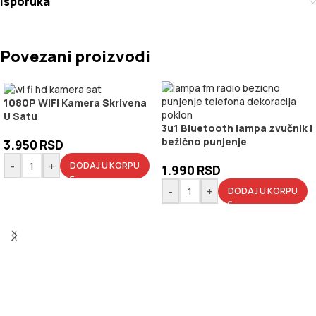
Isporuka
Povezani proizvodi
1080P WIFI Kamera Skrivena
U Satu
3u1 Bluetooth lampa zvučnik i
bežično punjenje
3.950
RSD
-
+
DODAJ U KORPU
1.990
RSD
-
+
DODAJ U KORPU