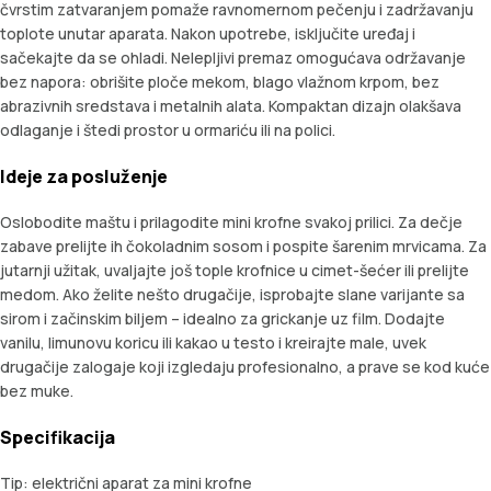
čvrstim zatvaranjem pomaže ravnomernom pečenju i zadržavanju
toplote unutar aparata. Nakon upotrebe, isključite uređaj i
sačekajte da se ohladi. Nelepljivi premaz omogućava održavanje
bez napora: obrišite ploče mekom, blago vlažnom krpom, bez
abrazivnih sredstava i metalnih alata. Kompaktan dizajn olakšava
odlaganje i štedi prostor u ormariću ili na polici.
Ideje za posluženje
Oslobodite maštu i prilagodite mini krofne svakoj prilici. Za dečje
zabave prelijte ih čokoladnim sosom i pospite šarenim mrvicama. Za
jutarnji užitak, uvaljajte još tople krofnice u cimet-šećer ili prelijte
medom. Ako želite nešto drugačije, isprobajte slane varijante sa
sirom i začinskim biljem – idealno za grickanje uz film. Dodajte
vanilu, limunovu koricu ili kakao u testo i kreirajte male, uvek
drugačije zalogaje koji izgledaju profesionalno, a prave se kod kuće
bez muke.
Specifikacija
Tip: električni aparat za mini krofne