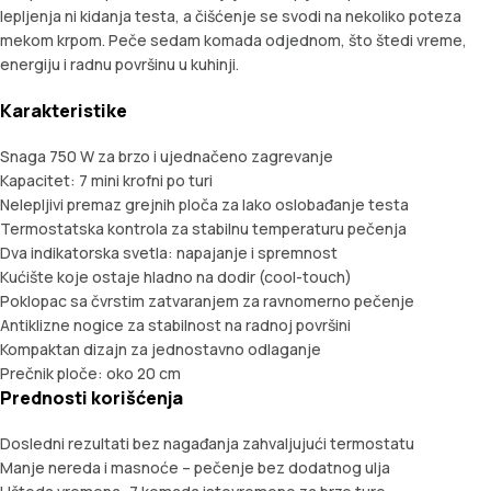
lepljenja ni kidanja testa, a čišćenje se svodi na nekoliko poteza
mekom krpom. Peče sedam komada odjednom, što štedi vreme,
energiju i radnu površinu u kuhinji.
Karakteristike
Snaga 750 W za brzo i ujednačeno zagrevanje
Kapacitet: 7 mini krofni po turi
Nelepljivi premaz grejnih ploča za lako oslobađanje testa
Termostatska kontrola za stabilnu temperaturu pečenja
Dva indikatorska svetla: napajanje i spremnost
Kućište koje ostaje hladno na dodir (cool-touch)
Poklopac sa čvrstim zatvaranjem za ravnomerno pečenje
Antiklizne nogice za stabilnost na radnoj površini
Kompaktan dizajn za jednostavno odlaganje
Prečnik ploče: oko 20 cm
Prednosti korišćenja
Dosledni rezultati bez nagađanja zahvaljujući termostatu
Manje nereda i masnoće – pečenje bez dodatnog ulja