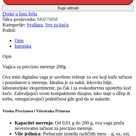
Kupi odmah
Dodaj u listu želja
Šifra proizvoda:
M00708M
Kategorije:
Svaštara
,
Sve za kuću
Podeli:
Opis
Isporuka
Opis
Vagica za precizno merenje 200g
Ova mini digitalna vaga je savršeno rešenje za sve koji traže tačnost
i pouzdanost u merenju. Idealna je za nakit, lekovito bilje,
laboratorijske eksperimente, pa čak i za svakodnevnu upotrebu kod
kuće. Zahvaljujući svom kompaktnom dizajnu, lako staje u džep ili
torbu, omogućavajući praktičnost gde god da se nalazite.
Visoka Preciznost i Višestruka Primena
Kapacitet merenja
: Od 0,01 g do 200 g, ova vaga pruža
neverovatnu tačnost za precizno merenje.
Više jedinica
: Prebacujte između različitih mera – g, oz, ozt,