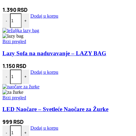
1.390
RSD
Lavalier bežični mini mikrofon za telefon Android i IOS količina
Dodaj u korpu
-
+
Brzi pregled
Lazy Sofa na naduvavanje – LAZY BAG
1.150
RSD
Lazy Sofa na naduvavanje - LAZY BAG količina
Dodaj u korpu
-
+
Brzi pregled
LED Naočare – Svetleće Naočare za Žurke
999
RSD
LED Naočare - Svetleće Naočare za Žurke količina
Dodaj u korpu
-
+