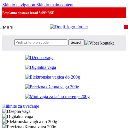
Skip to navigation
Skip to main content
Besplatna dostava
iznad 5.999 RSD
Meni
Search
Kliknite za uvećanje