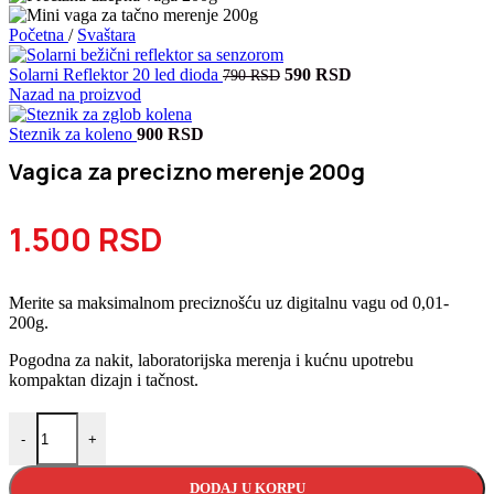
Početna
/
Svaštara
Originalna
Trenutna
Solarni Reflektor 20 led dioda
590
RSD
790
RSD
cena
cena
Nazad na proizvod
je
je:
bila:
590 RSD.
Steznik za koleno
900
RSD
790 RSD.
Vagica za precizno merenje 200g
1.500
RSD
Merite sa maksimalnom preciznošću uz digitalnu vagu od 0,01-
200g.
Pogodna za nakit, laboratorijska merenja i kućnu upotrebu
kompaktan dizajn i tačnost.
Vagica za precizno merenje 200g količina
-
+
DODAJ U KORPU