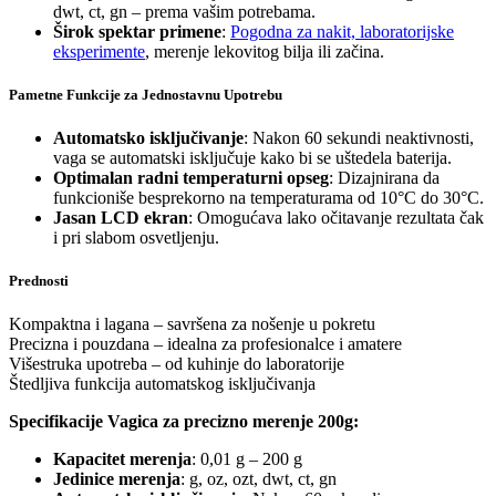
dwt, ct, gn – prema vašim potrebama.
Širok spektar primene
:
Pogodna za nakit, laboratorijske
eksperimente
, merenje lekovitog bilja ili začina.
Pametne Funkcije za Jednostavnu Upotrebu
Automatsko isključivanje
: Nakon 60 sekundi neaktivnosti,
vaga se automatski isključuje kako bi se uštedela baterija.
Optimalan radni temperaturni opseg
: Dizajnirana da
funkcioniše besprekorno na temperaturama od 10°C do 30°C.
Jasan LCD ekran
: Omogućava lako očitavanje rezultata čak
i pri slabom osvetljenju.
Prednosti
Kompaktna i lagana – savršena za nošenje u pokretu
Precizna i pouzdana – idealna za profesionalce i amatere
Višestruka upotreba – od kuhinje do laboratorije
Štedljiva funkcija automatskog isključivanja
Specifikacije Vagica za precizno merenje 200g:
Kapacitet merenja
: 0,01 g – 200 g
Jedinice merenja
: g, oz, ozt, dwt, ct, gn