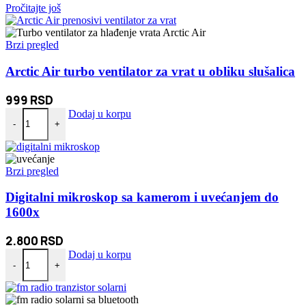
Pročitajte još
Brzi pregled
Arctic Air turbo ventilator za vrat u obliku slušalica
999
RSD
Arctic Air turbo ventilator za vrat u obliku slušalica količina
Dodaj u korpu
-
+
Brzi pregled
Digitalni mikroskop sa kamerom i uvećanjem do
1600x
2.800
RSD
Digitalni mikroskop sa kamerom i uvećanjem do 1600x količina
Dodaj u korpu
-
+