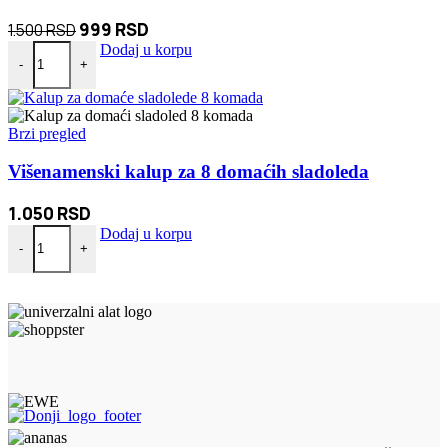
Originalna
Trenutna
999
RSD
1.500
RSD
Vezice za SNEG set od 10 komada količina
cena
cena
Dodaj u korpu
-
+
je
je:
bila:
999 RSD.
1.500 RSD.
Brzi pregled
Višenamenski kalup za 8 domaćih sladoleda
1.050
RSD
Višenamenski kalup za 8 domaćih sladoleda količina
Dodaj u korpu
-
+