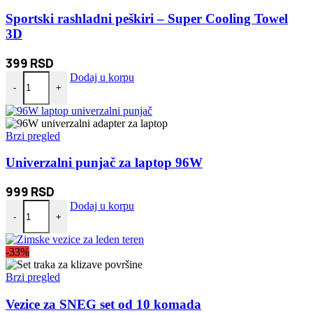
Sportski rashladni peškiri – Super Cooling Towel
3D
399
RSD
Sportski rashladni peškiri - Super Cooling Towel 3D količina
Dodaj u korpu
-
+
Brzi pregled
Univerzalni punjač za laptop 96W
999
RSD
Univerzalni punjač za laptop 96W količina
Dodaj u korpu
-
+
-33%
Brzi pregled
Vezice za SNEG set od 10 komada