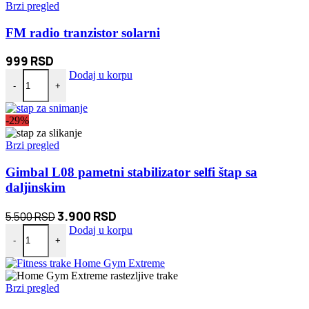
Brzi pregled
FM radio tranzistor solarni
999
RSD
FM radio tranzistor solarni količina
Dodaj u korpu
-
+
-29%
Brzi pregled
Gimbal L08 pametni stabilizator selfi štap sa
daljinskim
Originalna
Trenutna
3.900
RSD
5.500
RSD
Gimbal L08 pametni stabilizator selfi štap sa daljinskim količina
cena
cena
Dodaj u korpu
-
+
je
je:
bila:
3.900 RSD.
5.500 RSD.
Brzi pregled