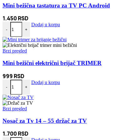
Mini bežična tastatura za TV PC Android
1.450
RSD
Mini bežična tastatura za TV PC Android količina
Dodaj u korpu
-
+
Brzi pregled
Mini bežični električni brijač TRIMER
999
RSD
Mini bežični električni brijač TRIMER količina
Dodaj u korpu
-
+
Brzi pregled
Nosač za Tv 14 – 55 držač za TV
1.700
RSD
Nosač za Tv 14 - 55 držač za TV količina
Dodaj u korpu