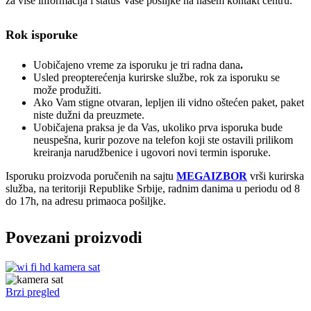
za više informacija i status Vaše pošiljke na našem kontakt centru.
Rok isporuke
Uobičajeno vreme za isporuku je tri radna dana
.
Usled preopterećenja kurirske službe, rok za isporuku se
može produžiti.
Ako Vam stigne otvaran, lepljen ili vidno oštećen paket, paket
niste dužni da preuzmete.
Uobičajena praksa je da Vas, ukoliko prva isporuka bude
neuspešna, kurir pozove na telefon koji ste ostavili prilikom
kreiranja narudžbenice i ugovori novi termin isporuke.
Isporuku proizvoda poručenih na sajtu
MEGAIZBOR
vrši kurirska
služba, na teritoriji Republike Srbije, radnim danima u periodu od 8
do 17h, na adresu primaoca pošiljke.
Povezani proizvodi
Brzi pregled