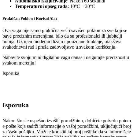
Automatsko isključivanje
: Nakon 60 sekundi
Temperaturni opseg rada
: 10°C – 30°C
Praktičan Poklon i Korisni Alat
Ova vaga nije samo praktična već i savršen poklon za sve koji se
bave preciznim merenjima, bilo da su profesionalci ili ljubitelji
hobija. Uz njen moderan dizajn i pouzdane funkcije, olakšava
svakodnevni rad i pruža zadovoljstvo u svakom korišćenju.
Nabavite svoju mini digitalnu vagu danas i osigurajte preciznost u
svakom merenju!
Isporuka
Isporuka
Nakon što ste uspešno izvršili porudžbinu, dobićete potvrdu putem
e-pošte koja sadrži informacije o vašoj porudžbini, uključujući broj
za Vašu pošiljku. Možete koristiti taj broj pošiljke da se informišete