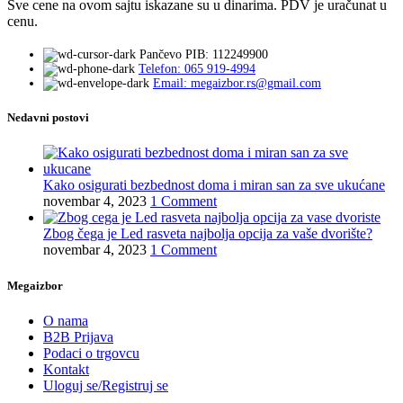
Sve cene na ovom sajtu iskazane su u dinarima. PDV je uračunat u
cenu.
Pančevo PIB: 112249900
Telefon: 065 919-4994
Email: megaizbor.rs@gmail.com
Nedavni postovi
Kako osigurati bezbednost doma i miran san za sve ukućane
novembar 4, 2023
1 Comment
Zbog čega je Led rasveta najbolja opcija za vaše dvorište?
novembar 4, 2023
1 Comment
Megaizbor
O nama
B2B Prijava
Podaci o trgovcu
Kontakt
Uloguj se/Registruj se