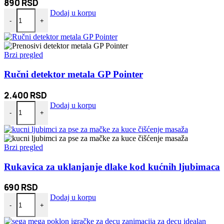
890
RSD
Punjivi privezak LED Lampa količina
Dodaj u korpu
-
+
Brzi pregled
Ručni detektor metala GP Pointer
2.400
RSD
Ručni detektor metala GP Pointer količina
Dodaj u korpu
-
+
Brzi pregled
Rukavica za uklanjanje dlake kod kućnih ljubimaca
690
RSD
Rukavica za uklanjanje dlake kod kućnih ljubimaca količina
Dodaj u korpu
-
+