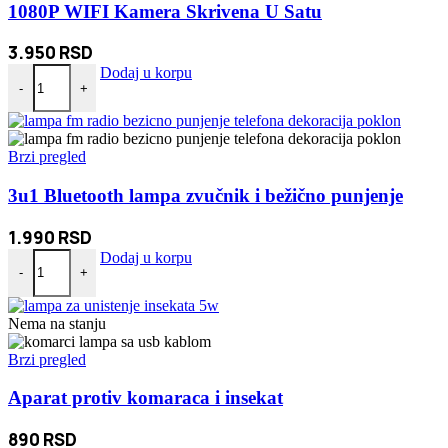
1080P WIFI Kamera Skrivena U Satu
3.950
RSD
1080P WIFI Kamera Skrivena U Satu količina
Dodaj u korpu
-
+
Brzi pregled
3u1 Bluetooth lampa zvučnik i bežično punjenje
1.990
RSD
3u1 Bluetooth lampa zvučnik i bežično punjenje količina
Dodaj u korpu
-
+
Nema na stanju
Brzi pregled
Aparat protiv komaraca i insekat
890
RSD