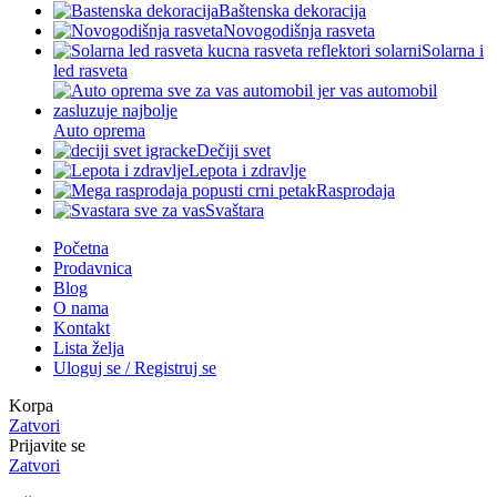
Baštenska dekoracija
Novogodišnja rasveta
Solarna i
led rasveta
Auto oprema
Dečiji svet
Lepota i zdravlje
Rasprodaja
Svaštara
Početna
Prodavnica
Blog
O nama
Kontakt
Lista želja
Uloguj se / Registruj se
Korpa
Zatvori
Prijavite se
Zatvori