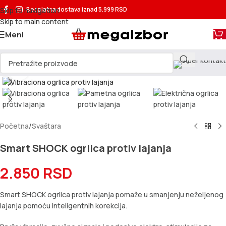
Skip to navigation
Besplatna dostava
iznad 5.999 RSD
Skip to main content
Meni
Kliknite za uvećanje
Početna
/
Svaštara
Smart SHOCK ogrlica protiv lajanja
2.850
RSD
Smart SHOCK ogrlica protiv lajanja pomaže u smanjenju neželjenog
lajanja pomoću inteligentnih korekcija.