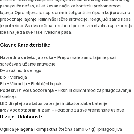
pasa pruža nežan, ali efikasan način za kontrolu prekomernog
lajanja. Opremljena je naprednim inteligentnim čipom koji precizno
prepoznaje lajanje i eliminiše lažne aktivacije, reagujući samo kada
je potrebno. Sa dva režima treninga i podesivim nivoima upozorenja,
idealna je za sve rase i veličine pasa.
Glavne Karakteristike:
Napredna detekcija zvuka
– Prepoznaje samo lajanje psa i
sprečava slučajne aktivacije
Dva režima treninga:
Bip + Vibracija
Bip + Vibracija + Električni impuls
Podesivi nivoi upozorenja
– Fiksni ili ciklični mod za prilagođavanje
treninga
LED displej za status baterije
i indikator slabe baterije
IP67 vodootporan dizajn
– Pogodno za sve vremenske uslove
Dizajn i Udobnost:
Ogrlica je
lagana i kompaktna
(težina samo 67 g) i prilagodljiva