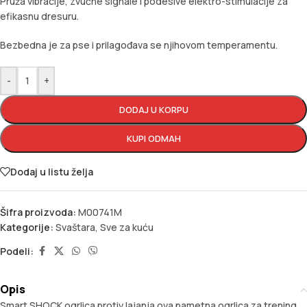
Pruža vibracije, zvučne signale i podesive elektro-stimulacije za
efikasnu dresuru.
Bezbedna je za pse i prilagođava se njihovom temperamentu.
-
+
DODAJ U KORPU
KUPI ODMAH
Dodaj u listu želja
Šifra proizvoda:
M00741M
Kategorije:
Svaštara
,
Sve za kuću
Podeli:
Opis
Smart SHOCK ogrlica protiv lajanja ova pametna ogrlica za trening