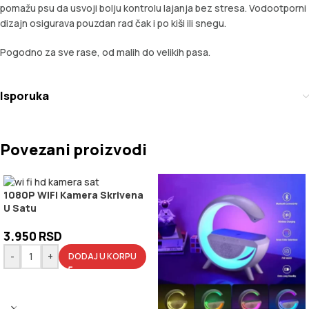
pomažu psu da usvoji bolju kontrolu lajanja bez stresa. Vodootporni
dizajn osigurava pouzdan rad čak i po kiši ili snegu.
Pogodno za sve rase, od malih do velikih pasa.
Isporuka
Povezani proizvodi
1080P WIFI Kamera Skrivena
U Satu
3.950
RSD
-
+
DODAJ U KORPU