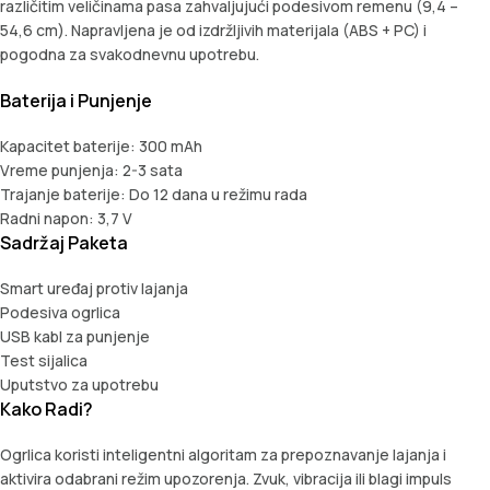
različitim veličinama pasa zahvaljujući podesivom remenu (9,4 –
54,6 cm). Napravljena je od izdržljivih materijala (ABS + PC) i
pogodna za svakodnevnu upotrebu.
Baterija i Punjenje
Kapacitet baterije: 300 mAh
Vreme punjenja: 2-3 sata
Trajanje baterije: Do 12 dana u režimu rada
Radni napon: 3,7 V
Sadržaj Paketa
Smart uređaj protiv lajanja
Podesiva ogrlica
USB kabl za punjenje
Test sijalica
Uputstvo za upotrebu
Kako Radi?
Ogrlica koristi inteligentni algoritam za prepoznavanje lajanja i
aktivira odabrani režim upozorenja. Zvuk, vibracija ili blagi impuls