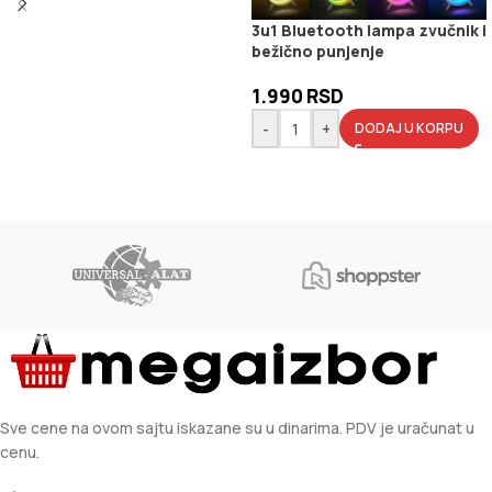
3u1 Bluetooth lampa zvučnik i
bežično punjenje
1.990
RSD
-
+
DODAJ U KORPU
Sve cene na ovom sajtu iskazane su u dinarima. PDV je uračunat u
cenu.