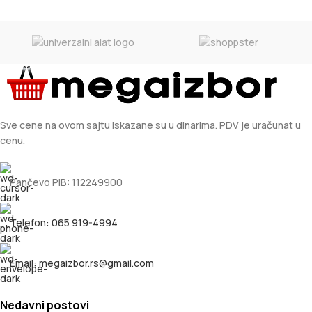
Sve cene na ovom sajtu iskazane su u dinarima. PDV je uračunat u
cenu.
Pančevo PIB: 112249900
Telefon: 065 919-4994
Email: megaizbor.rs@gmail.com
Nedavni postovi