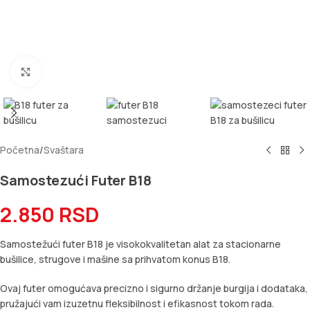
Kliknite za uvećanje
Početna
/
Svaštara
Samostezući Futer B18
2.850
RSD
Samostežući futer B18 je visokokvalitetan alat za stacionarne
bušilice, strugove i mašine sa prihvatom konus B18.
Ovaj futer omogućava precizno i sigurno držanje burgija i dodataka,
pružajući vam izuzetnu fleksibilnost i efikasnost tokom rada.