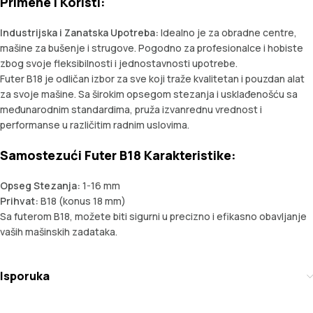
Primene i Koristi:
Industrijska i Zanatska Upotreba:
Idealno je za obradne centre,
mašine za bušenje i strugove. Pogodno za profesionalce i hobiste
zbog svoje fleksibilnosti i jednostavnosti upotrebe.
Futer B18 je odličan izbor za sve koji traže kvalitetan i pouzdan alat
za svoje mašine. Sa širokim opsegom stezanja i usklađenošću sa
međunarodnim standardima, pruža izvanrednu vrednost i
performanse u različitim radnim uslovima.
Samostezući Futer B18 Karakteristike:
Opseg Stezanja:
1-16 mm
Prihvat:
B18 (konus 18 mm)
Sa futerom B18, možete biti sigurni u precizno i efikasno obavljanje
vaših mašinskih zadataka.
Isporuka