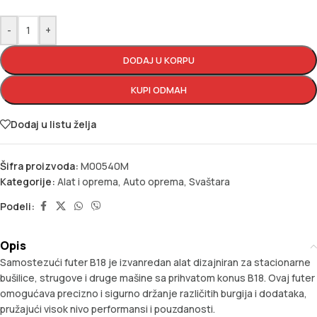
-
+
DODAJ U KORPU
KUPI ODMAH
Dodaj u listu želja
Šifra proizvoda:
M00540M
Kategorije:
Alat i oprema
,
Auto oprema
,
Svaštara
Podeli:
Opis
Samostezući futer B18 je izvanredan alat dizajniran za stacionarne
bušilice, strugove i druge mašine sa prihvatom konus B18. Ovaj futer
omogućava precizno i sigurno držanje različitih burgija i dodataka,
pružajući visok nivo performansi i pouzdanosti.