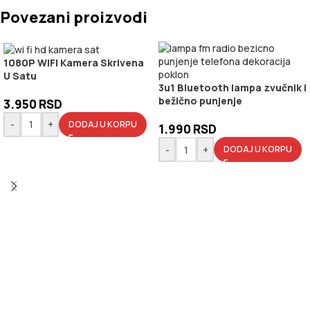
Povezani proizvodi
1080P WIFI Kamera Skrivena
U Satu
3u1 Bluetooth lampa zvučnik i
bežično punjenje
3.950
RSD
-
+
DODAJ U KORPU
1.990
RSD
-
+
DODAJ U KORPU