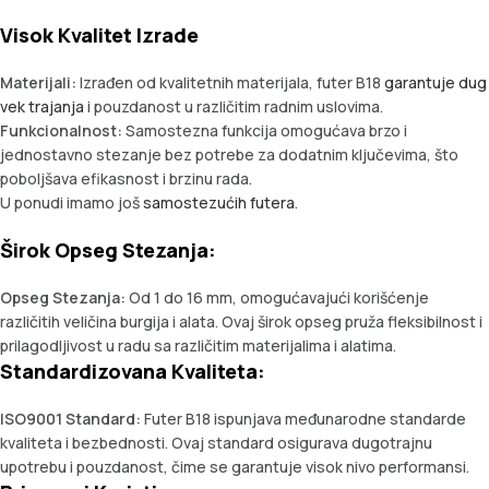
Visok Kvalitet Izrade
Materijali:
Izrađen od kvalitetnih materijala, futer B18
garantuje dug
vek trajanja
i pouzdanost u različitim radnim uslovima.
Funkcionalnost:
Samostezna funkcija omogućava brzo i
jednostavno stezanje bez potrebe za dodatnim ključevima, što
poboljšava efikasnost i brzinu rada.
U ponudi imamo još
samostezućih futera
.
Širok Opseg Stezanja:
Opseg Stezanja:
Od 1 do 16 mm, omogućavajući korišćenje
različitih veličina burgija i alata. Ovaj širok opseg pruža fleksibilnost i
prilagodljivost u radu sa različitim materijalima i alatima.
Standardizovana Kvaliteta:
ISO9001 Standard:
Futer B18 ispunjava međunarodne standarde
kvaliteta i bezbednosti. Ovaj standard osigurava dugotrajnu
upotrebu i pouzdanost, čime se garantuje visok nivo performansi.