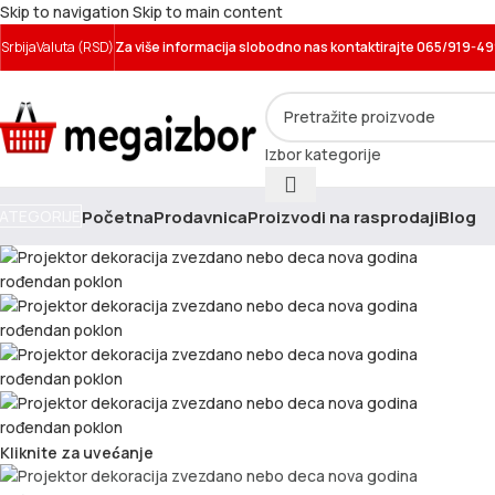
Skip to navigation
Skip to main content
Srbija
Valuta (RSD)
Za više informacija slobodno nas kontaktirajte 065/919-4
Izbor kategorije
Početna
Prodavnica
Proizvodi na rasprodaji
Blog
ATEGORIJE
Kliknite za uvećanje