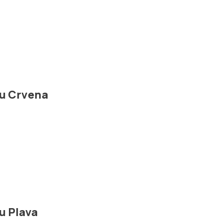
tu Crvena
u Plava