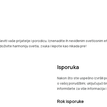
eviti vaše prijatelje i porodicu. Iznenadite ih neviđenim svetlosnim e
oživite harmoniju svetla, zvuka i lepote kao nikada pre!
Isporuka
Nakon što ste uspešno izvršili 
o vašoj porudžbini, uključujući br
informišete za više informacija 
Rok isporuke