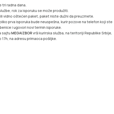
 tri radna dana
.
lužbe, rok za isporuku se može produžiti.
 ili vidno oštećen paket, paket niste dužni da preuzmete.
oliko prva isporuka bude neuspešna, kurir pozove na telefon koji ste
žbenice i ugovori novi termin isporuke.
a sajtu
MEGAIZBOR
vrši kurirska služba, na teritoriji Republike Srbije,
 17h, na adresu primaoca pošiljke.