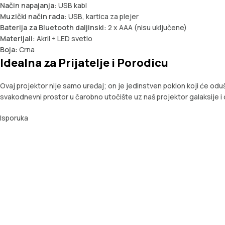
Način napajanja
: USB kabl
Muzički način rada
: USB, kartica za plejer
Baterija za Bluetooth daljinski
: 2 x AAA (nisu uključene)
Materijali
: Akril + LED svetlo
Boja
: Crna
Idealna za Prijatelje i Porodicu
Ovaj projektor nije samo uređaj; on je jedinstven poklon koji će oduš
svakodnevni prostor u čarobno utočište uz naš projektor galaksije i d
Isporuka