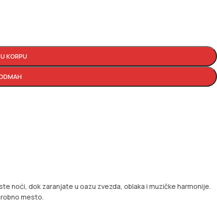
 U KORPU
 ODMAH
ste noći, dok zaranjate u oazu zvezda, oblaka i muzičke harmonije.
čarobno mesto.