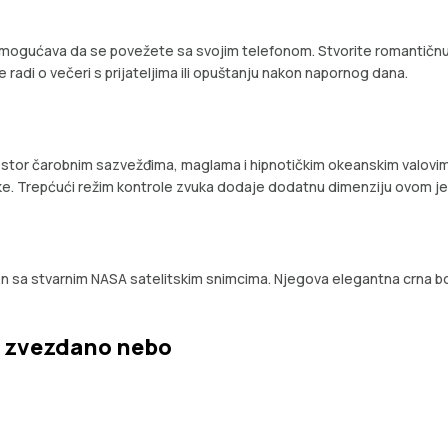
omogućava da se povežete sa svojim telefonom. Stvorite romantičnu 
e radi o večeri s prijateljima ili opuštanju nakon napornog dana.
prostor čarobnim sazvežđima, maglama i hipnotičkim okeanskim valovim
ke. Trepćući režim kontrole zvuka dodaje dodatnu dimenziju ovom j
đen sa stvarnim NASA satelitskim snimcima. Njegova elegantna crna bo
a zvezdano nebo