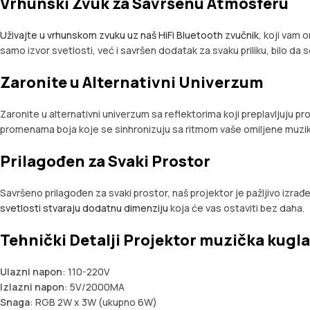
Vrhunski Zvuk za Savršenu Atmosferu
Uživajte u vrhunskom zvuku uz naš HiFi Bluetooth zvučnik
, koji vam 
samo izvor svetlosti, već i savršen dodatak za svaku priliku, bilo da s
Zaronite u Alternativni Univerzum
Zaronite u alternativni univerzum sa reflektorima koji preplavljuju 
promenama boja koje se sinhronizuju sa ritmom vaše omiljene muzi
Prilagođen za Svaki Prostor
Savršeno prilagođen za svaki prostor, naš projektor je pažljivo izra
svetlosti stvaraju dodatnu dimenziju
koja će vas ostaviti bez daha.
Tehnički Detalji Projektor muzička kugl
Ulazni napon
: 110-220V
Izlazni napon
: 5V/2000MA
Snaga
: RGB 2W x 3W (ukupno 6W)