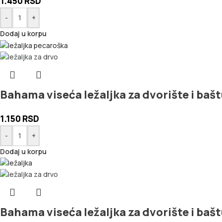
1.450
RSD
-
+
Dodaj u korpu
Bahama viseća ležaljka za dvorište i baš
1.150
RSD
-
+
Dodaj u korpu
Bahama viseća ležaljka za dvorište i bašt