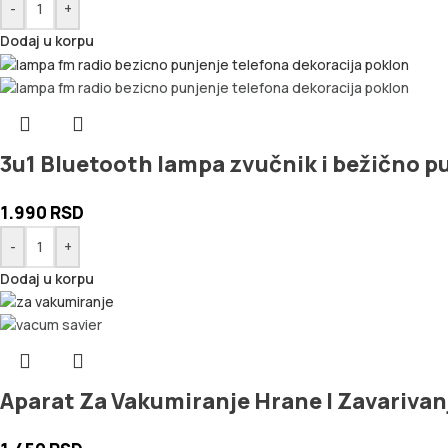
-
+
Dodaj u korpu
3u1 Bluetooth lampa zvučnik i bežično p
1.990
RSD
-
+
Dodaj u korpu
Aparat Za Vakumiranje Hrane I Zavarivan