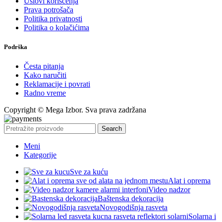
Uslovi korišćenja
Prava potrošača
Politika privatnosti
Politika o kolačićima
Podrška
Česta pitanja
Kako naručiti
Reklamacije i povrati
Radno vreme
Copyright © Mega Izbor. Sva prava zadržana
Search
Meni
Kategorije
Sve za kuću
Alat i oprema
Video nadzor
Baštenska dekoracija
Novogodišnja rasveta
Solarna i