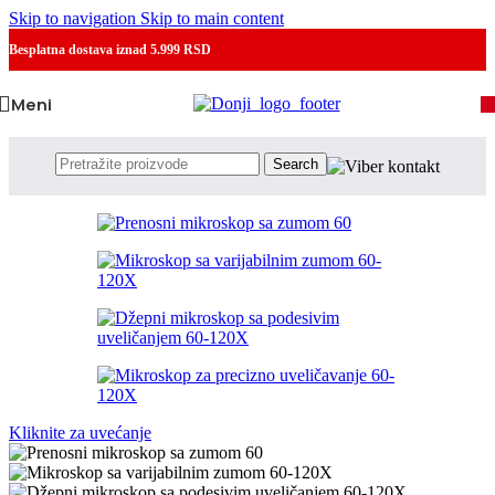
Skip to navigation
Skip to main content
Besplatna dostava
iznad 5.999 RSD
Meni
Search
Kliknite za uvećanje