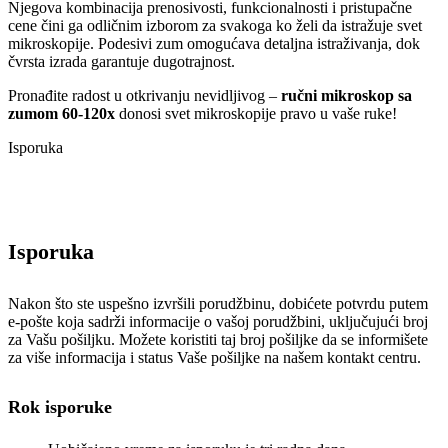
Njegova kombinacija prenosivosti, funkcionalnosti i pristupačne
cene čini ga odličnim izborom za svakoga ko želi da istražuje svet
mikroskopije. Podesivi zum omogućava detaljna istraživanja, dok
čvrsta izrada garantuje dugotrajnost.
Pronađite radost u otkrivanju nevidljivog –
ručni mikroskop sa
zumom 60-120x
donosi svet mikroskopije pravo u vaše ruke!
Isporuka
Isporuka
Nakon što ste uspešno izvršili porudžbinu, dobićete potvrdu putem
e-pošte koja sadrži informacije o vašoj porudžbini, uključujući broj
za Vašu pošiljku. Možete koristiti taj broj pošiljke da se informišete
za više informacija i status Vaše pošiljke na našem kontakt centru.
Rok isporuke