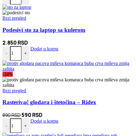
je
je:
bila:
1.560 RSD.
1.760 RSD.
Brzi pregled
Podesivi sto za laptop sa kulerom
2.850
RSD
Podesivi sto za laptop sa kulerom količina
Dodaj u korpu
-
+
-34%
Brzi pregled
Rasterivač glodara i štetočina – Ridex
Originalna
Trenutna
590
RSD
890
RSD
Rasterivač glodara i štetočina – Ridex količina
cena
cena
Dodaj u korpu
-
+
je
je:
bila:
590 RSD.