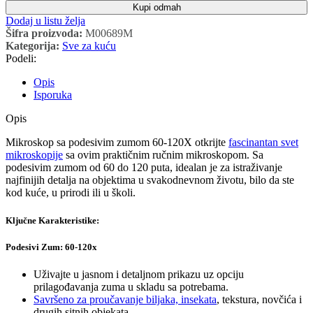
Kupi odmah
Dodaj u listu želja
Šifra proizvoda:
M00689M
Kategorija:
Sve za kuću
Podeli:
Opis
Isporuka
Opis
Mikroskop sa podesivim zumom 60-120X otkrijte
fascinantan svet
mikroskopije
sa ovim praktičnim ručnim mikroskopom. Sa
podesivim zumom od 60 do 120 puta, idealan je za istraživanje
najfinijih detalja na objektima u svakodnevnom životu, bilo da ste
kod kuće, u prirodi ili u školi.
Ključne Karakteristike:
Podesivi Zum: 60-120x
Uživajte u jasnom i detaljnom prikazu uz opciju
prilagođavanja zuma u skladu sa potrebama.
Savršeno za proučavanje biljaka, insekata
, tekstura, novčića i
drugih sitnih objekata.