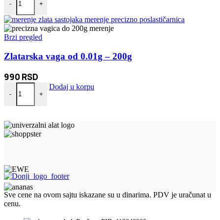
-
+
Brzi pregled
Zlatarska vaga od 0.01g – 200g
990
RSD
Zlatarska vaga od 0.01g - 200g količina
Dodaj u korpu
-
+
Sve cene na ovom sajtu iskazane su u dinarima. PDV je uračunat u
cenu.