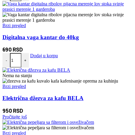
Brzi pregled
Digitalna vaga kantar do 40kg
690
RSD
Digitalna vaga kantar do 40kg količina
Dodaj u korpu
-
+
Nema na stanju
Brzi pregled
Električna džezva za kafu BELA
950
RSD
Pročitajte još
Brzi pregled