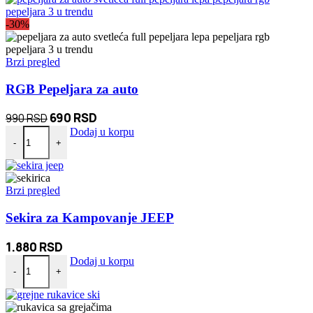
890 RSD.
-30%
Brzi pregled
RGB Pepeljara za auto
Originalna
Trenutna
690
RSD
990
RSD
RGB Pepeljara za auto količina
cena
cena
Dodaj u korpu
-
+
je
je:
bila:
690 RSD.
990 RSD.
Brzi pregled
Sekira za Kampovanje JEEP
1.880
RSD
Sekira za Kampovanje JEEP količina
Dodaj u korpu
-
+