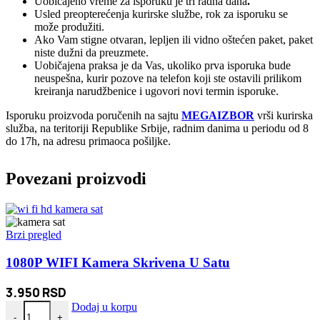
Uobičajeno vreme za isporuku je tri radna dana
.
Usled preopterećenja kurirske službe, rok za isporuku se
može produžiti.
Ako Vam stigne otvaran, lepljen ili vidno oštećen paket, paket
niste dužni da preuzmete.
Uobičajena praksa je da Vas, ukoliko prva isporuka bude
neuspešna, kurir pozove na telefon koji ste ostavili prilikom
kreiranja narudžbenice i ugovori novi termin isporuke.
Isporuku proizvoda poručenih na sajtu
MEGAIZBOR
vrši kurirska
služba, na teritoriji Republike Srbije, radnim danima u periodu od 8
do 17h, na adresu primaoca pošiljke.
Povezani proizvodi
Brzi pregled
1080P WIFI Kamera Skrivena U Satu
3.950
RSD
1080P WIFI Kamera Skrivena U Satu količina
Dodaj u korpu
-
+