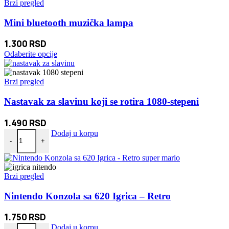
Brzi pregled
Mini bluetooth muzička lampa
1.300
RSD
Ovaj
Odaberite opcije
proizvod
ima
više
Brzi pregled
varijanti.
Opcije
Nastavak za slavinu koji se rotira 1080-stepeni
mogu
biti
1.490
RSD
izabrane
Nastavak za slavinu koji se rotira 1080-stepeni količina
Dodaj u korpu
na
-
+
stranici
proizvoda.
Brzi pregled
Nintendo Konzola sa 620 Igrica – Retro
1.750
RSD
Nintendo Konzola sa 620 Igrica - Retro količina
Dodaj u korpu