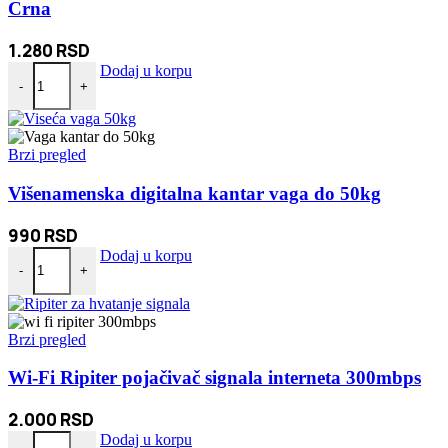
Crna
1.280
RSD
Tečna guma za zaštitu hidroizolaciju FLEX SEAL Crna količina
Dodaj u korpu
-
+
Brzi pregled
Višenamenska digitalna kantar vaga do 50kg
990
RSD
Višenamenska digitalna kantar vaga do 50kg količina
Dodaj u korpu
-
+
Brzi pregled
Wi-Fi Ripiter pojačivač signala interneta 300mbps
2.000
RSD
Wi-Fi Ripiter pojačivač signala interneta 300mbps količina
Dodaj u korpu