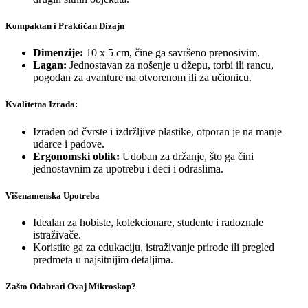
Kompaktan i Praktičan Dizajn
Dimenzije:
10 x 5 cm, čine ga savršeno prenosivim.
Lagan:
Jednostavan za nošenje u džepu, torbi ili rancu,
pogodan za avanture na otvorenom ili za učionicu.
Kvalitetna Izrada:
Izrađen od čvrste i izdržljive plastike, otporan je na manje
udarce i padove.
Ergonomski oblik:
Udoban za držanje, što ga čini
jednostavnim za upotrebu i deci i odraslima.
Višenamenska Upotreba
Idealan za hobiste, kolekcionare, studente i radoznale
istraživače.
Koristite ga za edukaciju, istraživanje prirode ili pregled
predmeta u najsitnijim detaljima.
Zašto Odabrati Ovaj Mikroskop?