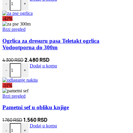
-
+
-42%
Brzi pregled
Ogrlica za dresuru pasa Teletakt ogrlica
Vodootporna do 300m
Originalna
Trenutna
2.480
RSD
4.300
RSD
Ogrlica za dresuru pasa Teletakt ogrlica Vodootporna do 300m količi
cena
cena
Dodaj u korpu
-
+
je
je:
bila:
2.480 RSD.
-11%
4.300 RSD.
Brzi pregled
Pametni sef u obliku knjige
Originalna
Trenutna
1.560
RSD
1.760
RSD
Pametni sef u obliku knjige količina
cena
cena
Dodaj u korpu
-
+