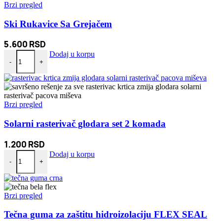
Brzi pregled
Ski Rukavice Sa Grejačem
5.600
RSD
Ski Rukavice Sa Grejačem količina
Dodaj u korpu
-
+
Brzi pregled
Solarni rasterivač glodara set 2 komada
1.200
RSD
Solarni rasterivač glodara set 2 komada količina
Dodaj u korpu
-
+
Brzi pregled
Tečna guma za zaštitu hidroizolaciju FLEX SEAL