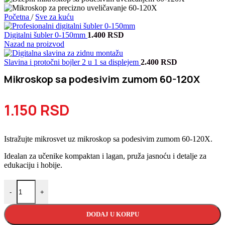
Početna
/
Sve za kuću
Digitalni šubler 0-150mm
1.400
RSD
Nazad na proizvod
Slavina i protočni bojler 2 u 1 sa displejem
2.400
RSD
Mikroskop sa podesivim zumom 60-120X
1.150
RSD
Istražujte mikrosvet uz mikroskop sa podesivim zumom 60-120X.
Idealan za učenike kompaktan i lagan, pruža jasnoću i detalje za
edukaciju i hobije.
Mikroskop sa podesivim zumom 60-120X količina
-
+
DODAJ U KORPU