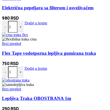
Električna pepeljara sa filterom i osveživačem
980
RSD
Električna pepeljara sa filterom i osveživačem količina
Dodaj u korpu
-
+
Brzi pregled
Flex Tape vodotporna lepljiva gumirana traka
750
RSD
Flex Tape vodotporna lepljiva gumirana traka količina
Dodaj u korpu
-
+
Brzi pregled
Lepljiva Traka OBOSTRANA 1m
290
RSD