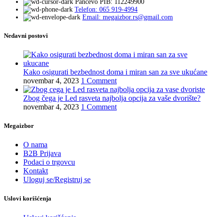
Pančevo PIB: 112249900
Telefon: 065 919-4994
Email: megaizbor.rs@gmail.com
Nedavni postovi
Kako osigurati bezbednost doma i miran san za sve ukućane
novembar 4, 2023
1 Comment
Zbog čega je Led rasveta najbolja opcija za vaše dvorište?
novembar 4, 2023
1 Comment
Megaizbor
O nama
B2B Prijava
Podaci o trgovcu
Kontakt
Uloguj se/Registruj se
Uslovi korišćenja