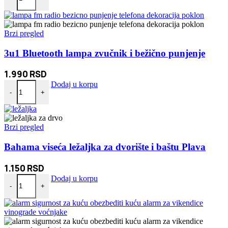
Brzi pregled
3u1 Bluetooth lampa zvučnik i bežično punjenje
1.990
RSD
3u1 Bluetooth lampa zvučnik i bežično punjenje količina
Dodaj u korpu
-
+
Brzi pregled
Bahama viseća ležaljka za dvorište i baštu Plava
1.150
RSD
Bahama viseća ležaljka za dvorište i baštu Plava količina
Dodaj u korpu
-
+