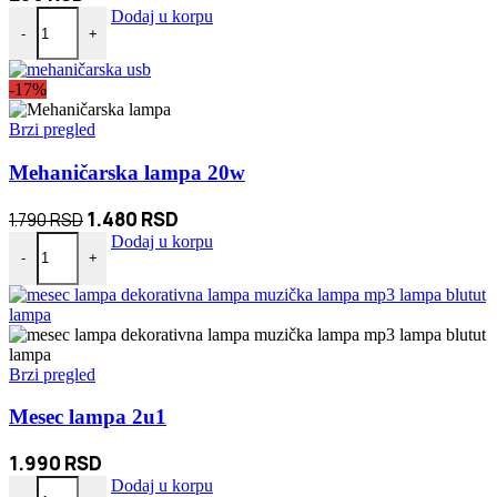
Lepljiva Traka OBOSTRANA 1m količina
Dodaj u korpu
-
+
-17%
Brzi pregled
Mehaničarska lampa 20w
Originalna
Trenutna
1.480
RSD
1.790
RSD
Mehaničarska lampa 20w količina
cena
cena
Dodaj u korpu
-
+
je
je:
bila:
1.480 RSD.
1.790 RSD.
Brzi pregled
Mesec lampa 2u1
1.990
RSD
Mesec lampa 2u1 količina
Dodaj u korpu