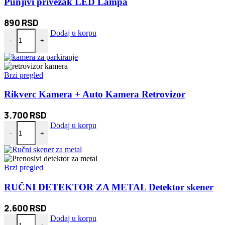
Punjivi privezak LED Lampa
890
RSD
Punjivi privezak LED Lampa količina
Dodaj u korpu
-
+
Brzi pregled
Rikverc Kamera + Auto Kamera Retrovizor
3.700
RSD
Rikverc Kamera + Auto Kamera Retrovizor količina
Dodaj u korpu
-
+
Brzi pregled
RUČNI DETEKTOR ZA METAL Detektor skener
2.600
RSD
RUČNI DETEKTOR ZA METAL Detektor skener količina
Dodaj u korpu