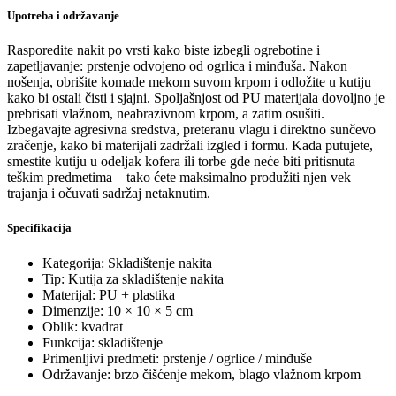
Upotreba i održavanje
Rasporedite nakit po vrsti kako biste izbegli ogrebotine i
zapetljavanje: prstenje odvojeno od ogrlica i minđuša. Nakon
nošenja, obrišite komade mekom suvom krpom i odložite u kutiju
kako bi ostali čisti i sjajni. Spoljašnjost od PU materijala dovoljno je
prebrisati vlažnom, neabrazivnom krpom, a zatim osušiti.
Izbegavajte agresivna sredstva, preteranu vlagu i direktno sunčevo
zračenje, kako bi materijali zadržali izgled i formu. Kada putujete,
smestite kutiju u odeljak kofera ili torbe gde neće biti pritisnuta
teškim predmetima – tako ćete maksimalno produžiti njen vek
trajanja i očuvati sadržaj netaknutim.
Specifikacija
Kategorija: Skladištenje nakita
Tip: Kutija za skladištenje nakita
Materijal: PU + plastika
Dimenzije: 10 × 10 × 5 cm
Oblik: kvadrat
Funkcija: skladištenje
Primenljivi predmeti: prstenje / ogrlice / minđuše
Održavanje: brzo čišćenje mekom, blago vlažnom krpom