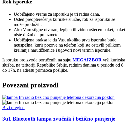
Rok isporuke
Uobičajeno vreme za isporuku je tri radna dana
.
Usled preopterećenja kurirske službe, rok za isporuku se
može produžiti.
Ako Vam stigne otvaran, lepljen ili vidno oštećen paket, paket
niste dužni da preuzmete.
Uobičajena praksa je da Vas, ukoliko prva isporuka bude
neuspešna, kurir pozove na telefon koji ste ostavili prilikom
kreiranja narudžbenice i ugovori novi termin isporuke.
Isporuku proizvoda poručenih na sajtu
MEGAIZBOR
vrši kurirska
služba, na teritoriji Republike Srbije, radnim danima u periodu od 8
do 17h, na adresu primaoca pošiljke.
Povezani proizvodi
Brzi pregled
3u1 Bluetooth lampa zvučnik i bežično punjenje