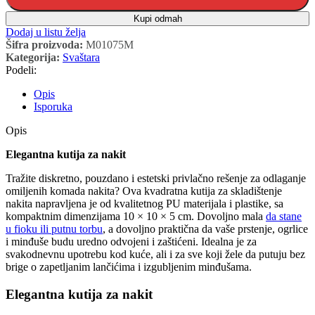
Kupi odmah
Dodaj u listu želja
Šifra proizvoda:
M01075M
Kategorija:
Svaštara
Podeli:
Opis
Isporuka
Opis
Elegantna kutija za nakit
Tražite diskretno, pouzdano i estetski privlačno rešenje za odlaganje
omiljenih komada nakita? Ova kvadratna kutija za skladištenje
nakita napravljena je od kvalitetnog PU materijala i plastike, sa
kompaktnim dimenzijama 10 × 10 × 5 cm. Dovoljno mala
da stane
u fioku ili putnu torbu
, a dovoljno praktična da vaše prstenje, ogrlice
i minđuše budu uredno odvojeni i zaštićeni. Idealna je za
svakodnevnu upotrebu kod kuće, ali i za sve koji žele da putuju bez
brige o zapetljanim lančićima i izgubljenim minđušama.
Elegantna kutija za nakit