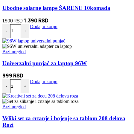
Ubodne solarne lampe ŠARENE 10komada
Originalna
Trenutna
1.390
RSD
1.900
RSD
Ubodne solarne lampe ŠARENE 10komada količina
cena
cena
Dodaj u korpu
-
+
je
je:
bila:
1.390 RSD.
1.900 RSD.
Brzi pregled
Univerzalni punjač za laptop 96W
999
RSD
Univerzalni punjač za laptop 96W količina
Dodaj u korpu
-
+
Brzi pregled
Veliki set za crtanje i bojenje sa tablom 208 delova
Rozi