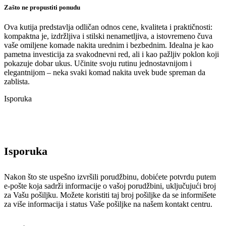
Zašto ne propustiti ponudu
Ova kutija predstavlja odličan odnos cene, kvaliteta i praktičnosti:
kompaktna je, izdržljiva i stilski nenametljiva, a istovremeno čuva
vaše omiljene komade nakita urednim i bezbednim. Idealna je kao
pametna investicija za svakodnevni red, ali i kao pažljiv poklon koji
pokazuje dobar ukus. Učinite svoju rutinu jednostavnijom i
elegantnijom – neka svaki komad nakita uvek bude spreman da
zablista.
Isporuka
Isporuka
Nakon što ste uspešno izvršili porudžbinu, dobićete potvrdu putem
e-pošte koja sadrži informacije o vašoj porudžbini, uključujući broj
za Vašu pošiljku. Možete koristiti taj broj pošiljke da se informišete
za više informacija i status Vaše pošiljke na našem kontakt centru.