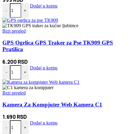
FM radio tranzistor solarni količina
Dodaj u korpu
-
+
Brzi pregled
GPS Ogrlica GPS Traker za Pse TK909 GPS
Pratilica
6.200
RSD
GPS Ogrlica GPS Traker za Pse TK909 GPS Pratilica količina
Dodaj u korpu
-
+
Brzi pregled
Kamera Za Kompjuter Web Kamera C1
1.690
RSD
Kamera Za Kompjuter Web Kamera C1 količina
Dodaj u korpu
-
+