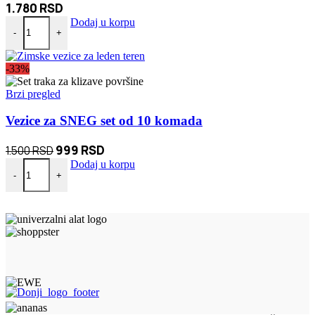
1.780
RSD
Veliki set za crtanje i bojenje sa tablom 208 delova Rozi količina
Dodaj u korpu
-
+
-33%
Brzi pregled
Vezice za SNEG set od 10 komada
Originalna
Trenutna
999
RSD
1.500
RSD
Vezice za SNEG set od 10 komada količina
cena
cena
Dodaj u korpu
-
+
je
je:
bila:
999 RSD.
1.500 RSD.