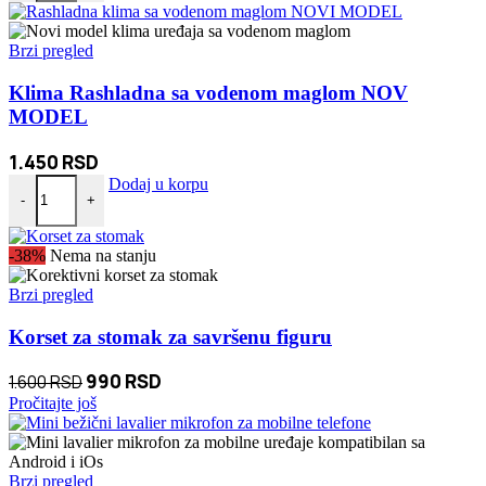
Brzi pregled
Klima Rashladna sa vodenom maglom NOV
MODEL
1.450
RSD
Klima Rashladna sa vodenom maglom NOV MODEL količina
Dodaj u korpu
-
+
-38%
Nema na stanju
Brzi pregled
Korset za stomak za savršenu figuru
Originalna
Trenutna
990
RSD
1.600
RSD
cena
cena
Pročitajte još
je
je:
bila:
990 RSD.
1.600 RSD.
Brzi pregled