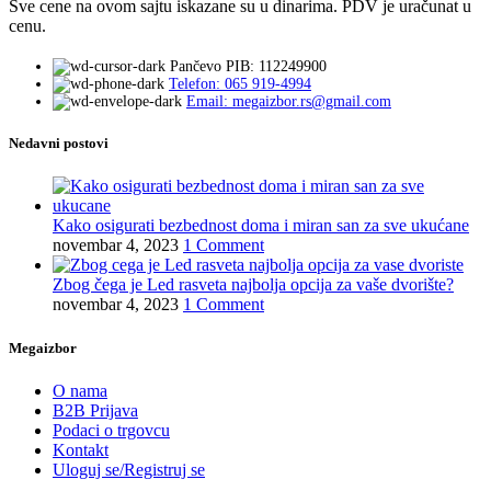
Sve cene na ovom sajtu iskazane su u dinarima. PDV je uračunat u
cenu.
Pančevo PIB: 112249900
Telefon: 065 919-4994
Email: megaizbor.rs@gmail.com
Nedavni postovi
Kako osigurati bezbednost doma i miran san za sve ukućane
novembar 4, 2023
1 Comment
Zbog čega je Led rasveta najbolja opcija za vaše dvorište?
novembar 4, 2023
1 Comment
Megaizbor
O nama
B2B Prijava
Podaci o trgovcu
Kontakt
Uloguj se/Registruj se