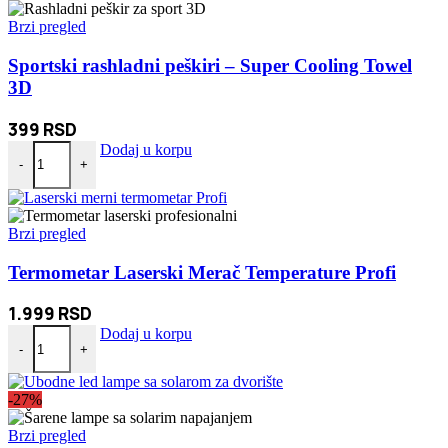
Brzi pregled
Sportski rashladni peškiri – Super Cooling Towel
3D
399
RSD
Sportski rashladni peškiri - Super Cooling Towel 3D količina
Dodaj u korpu
-
+
Brzi pregled
Termometar Laserski Merač Temperature Profi
1.999
RSD
Termometar Laserski Merač Temperature Profi količina
Dodaj u korpu
-
+
-27%
Brzi pregled