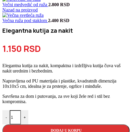
Večni medvedić od ruža
2.800
RSD
Nazad na proizvod
Večna ruža pod staklom
2.400
RSD
Elegantna kutija za nakit
1.150
RSD
Elegantna kutija za nakit, kompaktna i izdržljiva kutija čuva vaš
nakit urednim i bezbednim.
Napravljena od PU materijala i plastike, kvadratnih dimenzija
10x10x5 cm, idealna je za prstenje, ogrlice i minđuše.
Savršena za dom i putovanja, za sve koji žele red i stil bez
kompromisa.
Elegantna kutija za nakit količina
-
+
DODAJ U KORPU