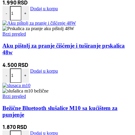
1.990
RSD
3u1 Bluetooth lampa zvučnik i bežično punjenje količina
Dodaj u korpu
-
+
Brzi pregled
Aku pištolj za pranje čišćenje i tuširanje prskalica
48w
4.500
RSD
Aku pištolj za pranje čišćenje i tuširanje prskalica 48w količina
Dodaj u korpu
-
+
Brzi pregled
Bežične Bluetooth slušalice M10 sa kućištem za
punjenje
1.870
RSD
Bežične Bluetooth slušalice M10 sa kućištem za punjenje količina
Dodaj u korpu