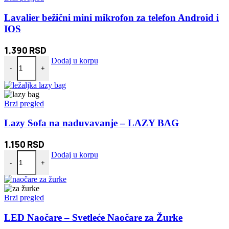
Lavalier bežični mini mikrofon za telefon Android i
IOS
1.390
RSD
Lavalier bežični mini mikrofon za telefon Android i IOS količina
Dodaj u korpu
-
+
Brzi pregled
Lazy Sofa na naduvavanje – LAZY BAG
1.150
RSD
Lazy Sofa na naduvavanje - LAZY BAG količina
Dodaj u korpu
-
+
Brzi pregled
LED Naočare – Svetleće Naočare za Žurke