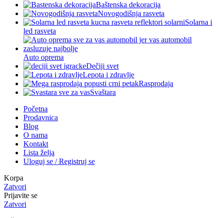
Baštenska dekoracija
Novogodišnja rasveta
Solarna i
led rasveta
Auto oprema
Dečiji svet
Lepota i zdravlje
Rasprodaja
Svaštara
Početna
Prodavnica
Blog
O nama
Kontakt
Lista želja
Uloguj se / Registruj se
Korpa
Zatvori
Prijavite se
Zatvori