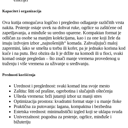
Kapacitet i organizacija
Ova kutija omogućava logično i pregledno odlaganje različitih vrsta
nakita. Prstenje ostaje uvek na dohvat ruke, ogrlice su zaštićene od
zapetljavanja, a minđuše su uredno uparene. Kompaktan format je
odličan za osobe sa manjim kolekcijama, kao i za one koji žele da
imaju izdvojen izbor „najnošenijih“ komada. Zahvaljujući maloj
zapremini, lako se smešta u torbu ili kofer, pa je jednako korisna kod
kuće i na putu. Bez obzira da li je držite na komodi ili u fioci, svaki
komad ostaje pregledan – što znači manje vremena provedenog u
traženju i više vremena za uživanje u sređivanju.
Prednosti korišćenja
Urednost i preglednost: svaki komad ima svoje mesto
Zaštita: štiti od prašine, ogrebotina i slučajnih oštećenja
Ušteda vremena: brži jutarnji izbor uz manji stres
Optimizacija prostora: kvadratni format staje i u manje fioke
Praktična za putovanja: lagana, kompaktna i bezbedna
Estetska vrednost: minimalistički izgled koji se uklapa svuda
Univerzalnost: pogodna za prstenje, ogrlice, minđuše i
bižuteriju