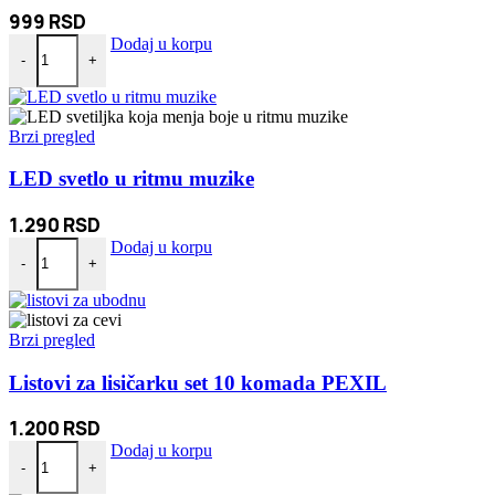
999
RSD
LED Naočare - Svetleće Naočare za Žurke količina
Dodaj u korpu
-
+
Brzi pregled
LED svetlo u ritmu muzike
1.290
RSD
LED svetlo u ritmu muzike količina
Dodaj u korpu
-
+
Brzi pregled
Listovi za lisičarku set 10 komada PEXIL
1.200
RSD
Listovi za lisičarku set 10 komada PEXIL količina
Dodaj u korpu
-
+