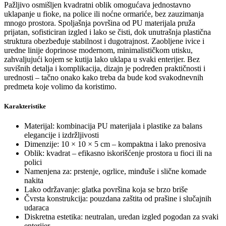
Pažljivo osmišljen kvadratni oblik omogućava jednostavno
uklapanje u fioke, na police ili noćne ormariće, bez zauzimanja
mnogo prostora. Spoljašnja površina od PU materijala pruža
prijatan, sofisticiran izgled i lako se čisti, dok unutrašnja plastična
struktura obezbeđuje stabilnost i dugotrajnost. Zaobljene ivice i
uredne linije doprinose modernom, minimalističkom utisku,
zahvaljujući kojem se kutija lako uklapa u svaki enterijer. Bez
suvišnih detalja i komplikacija, dizajn je podređen praktičnosti i
urednosti – tačno onako kako treba da bude kod svakodnevnih
predmeta koje volimo da koristimo.
Karakteristike
Materijal: kombinacija PU materijala i plastike za balans
elegancije i izdržljivosti
Dimenzije: 10 × 10 × 5 cm – kompaktna i lako prenosiva
Oblik: kvadrat – efikasno iskorišćenje prostora u fioci ili na
polici
Namenjena za: prstenje, ogrlice, minđuše i slične komade
nakita
Lako održavanje: glatka površina koja se brzo briše
Čvrsta konstrukcija: pouzdana zaštita od prašine i slučajnih
udaraca
Diskretna estetika: neutralan, uredan izgled pogodan za svaki
enterijer