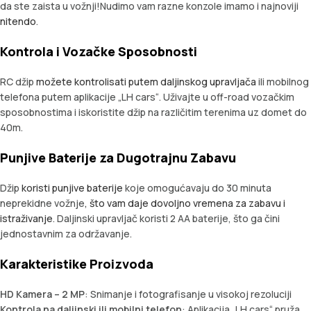
da ste zaista u vožnji!Nudimo vam razne konzole imamo i najnoviji
nitendo
.
Kontrola i Vozačke Sposobnosti
RC džip
možete kontrolisati putem daljinskog upravljača
ili mobilnog
telefona putem aplikacije „LH cars“. Uživajte u off-road vozačkim
sposobnostima i iskoristite džip na različitim terenima uz domet do
40m.
Punjive Baterije za Dugotrajnu Zabavu
Džip
koristi punjive baterije
koje omogućavaju do 30 minuta
neprekidne vožnje
, što vam daje dovoljno vremena za zabavu i
istraživanje
. Daljinski upravljač koristi 2 AA baterije, što ga čini
jednostavnim za održavanje.
Karakteristike Proizvoda
HD Kamera – 2 MP
: Snimanje i fotografisanje u visokoj rezoluciji
Kontrola na daljinski ili mobilni telefon
: Aplikacija „LH cars“ pruža