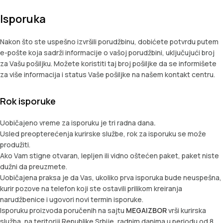
Isporuka
Nakon što ste uspešno izvršili porudžbinu, dobićete potvrdu putem
e-pošte koja sadrži informacije o vašoj porudžbini, uključujući broj
za Vašu pošiljku. Možete koristiti taj broj pošiljke da se informišete
za više informacija i status Vaše pošiljke na našem kontakt centru.
Rok isporuke
Uobičajeno vreme za isporuku je tri radna dana
.
Usled preopterećenja kurirske službe, rok za isporuku se može
produžiti.
Ako Vam stigne otvaran, lepljen ili vidno oštećen paket, paket niste
dužni da preuzmete.
Uobičajena praksa je da Vas, ukoliko prva isporuka bude neuspešna,
kurir pozove na telefon koji ste ostavili prilikom kreiranja
narudžbenice i ugovori novi termin isporuke.
Isporuku proizvoda poručenih na sajtu
MEGAIZBOR
vrši kurirska
služba, na teritoriji Republike Srbije, radnim danima u periodu od 8