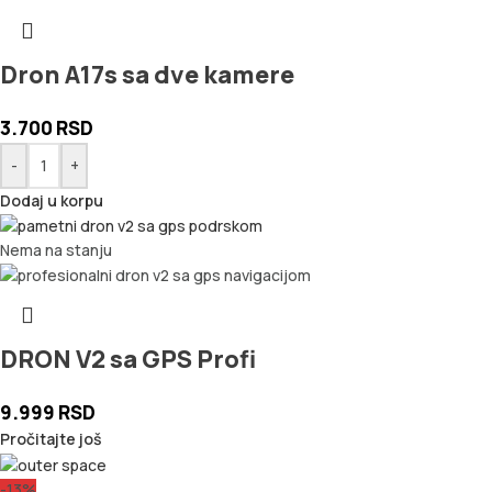
Dron A17s sa dve kamere
3.700
RSD
-
+
Dodaj u korpu
Nema na stanju
DRON V2 sa GPS Profi
9.999
RSD
Pročitajte još
-13%