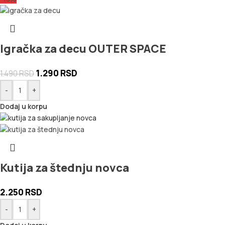
Igračka za decu OUTER SPACE
1.290
RSD
1.490
RSD
-
+
Dodaj u korpu
Kutija za štednju novca
2.250
RSD
-
+