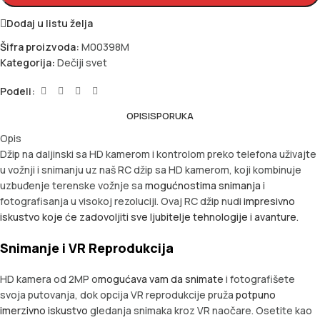
Dodaj u listu želja
Šifra proizvoda:
M00398M
Kategorija:
Dečiji svet
Podeli:
OPIS
ISPORUKA
Opis
Džip na daljinski sa HD kamerom i kontrolom preko telefona uživajte
u vožnji i snimanju uz naš RC džip sa HD kamerom, koji kombinuje
uzbuđenje terenske vožnje sa
mogućnostima snimanja
i
fotografisanja u visokoj rezoluciji. Ovaj RC džip nudi
impresivno
iskustvo koje će zadovoljiti sve ljubitelje tehnologije i avanture.
Snimanje i VR Reprodukcija
HD kamera od 2MP o
mogućava vam da snimate
i fotografišete
svoja putovanja, dok opcija VR reprodukcije pruža
potpuno
imerzivno iskustvo
gledanja snimaka kroz VR naočare. Osetite kao