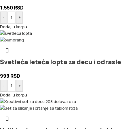
1.550
RSD
-
+
Dodaj u korpu
Svetleća leteća lopta za decu i odrasle
999
RSD
-
+
Dodaj u korpu