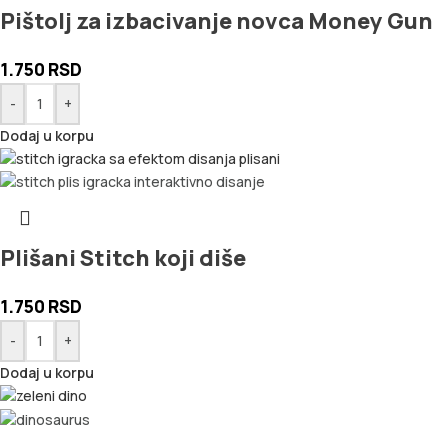
Pištolj za izbacivanje novca Money Gun
1.750
RSD
-
+
Dodaj u korpu
Plišani Stitch koji diše
1.750
RSD
-
+
Dodaj u korpu