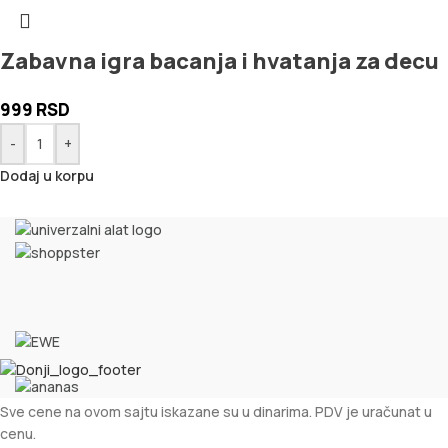
Zabavna igra bacanja i hvatanja za decu
999
RSD
-
+
Dodaj u korpu
Sve cene na ovom sajtu iskazane su u dinarima. PDV je uračunat u
cenu.