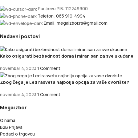
Pančevo PIB: 112249900
Telefon: 065 919-4994
Email: megaizbor.rs@gmail.com
Nedavni postovi
Kako osigurati bezbednost doma i miran san za sve ukućane
novembar 4, 2023
1 Comment
Zbog čega je Led rasveta najbolja opcija za vaše dvorište?
novembar 4, 2023
1 Comment
Megaizbor
O nama
B2B Prijava
Podaci o trgovcu