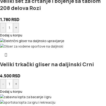
Veliki set za crtanje i bojenje sa tablom
208 delova Rozi
1.780
RSD
-
+
Dodaj u korpu
Veliki trkački gliser na daljinski Crni
4.500
RSD
-
+
Dodaj u korpu