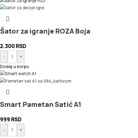
Šator za igranje ROZA Boja
2.300
RSD
-
+
Dodaj u korpu
Smart Pametan Satić A1
999
RSD
-
+