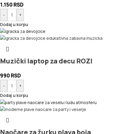
1.150
RSD
-
+
Dodaj u korpu
Muzički laptop za decu ROZI
990
RSD
-
+
Dodaj u korpu
Naočare za žurku plava boja