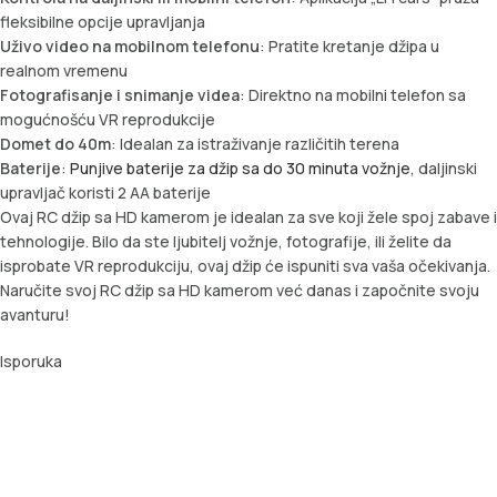
fleksibilne opcije upravljanja
Uživo video na mobilnom telefonu
: Pratite kretanje džipa u
realnom vremenu
Fotografisanje i snimanje videa
: Direktno na mobilni telefon sa
mogućnošću VR reprodukcije
Domet do 40m
: Idealan za istraživanje različitih terena
Baterije
:
Punjive baterije za džip sa do 30 minuta vožnje
, daljinski
upravljač koristi 2 AA baterije
Ovaj RC džip sa HD kamerom je idealan za sve koji žele spoj zabave i
tehnologije. Bilo da ste ljubitelj vožnje, fotografije, ili želite da
isprobate VR reprodukciju, ovaj džip će ispuniti sva vaša očekivanja.
Naručite svoj RC džip sa HD kamerom već danas i započnite svoju
avanturu!
Isporuka