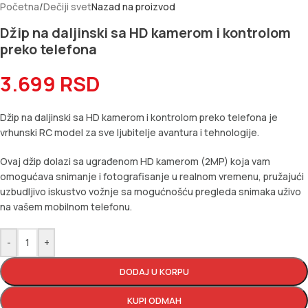
Početna
/
Dečiji svet
Nazad na proizvod
Džip na daljinski sa HD kamerom i kontrolom
preko telefona
3.699
RSD
Džip na daljinski sa HD kamerom i kontrolom preko telefona je
vrhunski RC model za sve ljubitelje avantura i tehnologije.
Ovaj džip dolazi sa ugrađenom HD kamerom (2MP) koja vam
omogućava snimanje i fotografisanje u realnom vremenu, pružajući
uzbudljivo iskustvo vožnje sa mogućnošću pregleda snimaka uživo
na vašem mobilnom telefonu.
-
+
DODAJ U KORPU
KUPI ODMAH