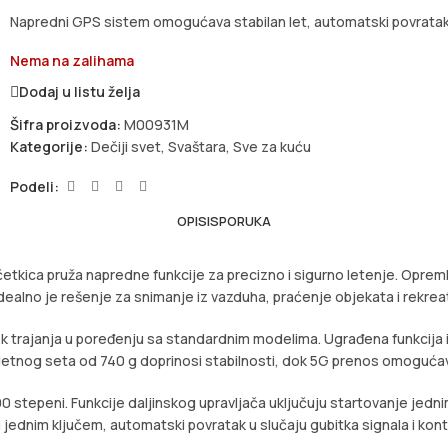
Napredni GPS sistem omogućava stabilan let, automatski povratak
Nema na zalihama
Dodaj u listu želja
Šifra proizvoda:
M00931M
Kategorije:
Dečiji svet
,
Svaštara
,
Sve za kuću
Podeli:
OPIS
ISPORUKA
kica pruža napredne funkcije za precizno i sigurno letenje. Opreml
. Idealno je rešenje za snimanje iz vazduha, praćenje objekata i rekr
ek trajanja u poređenju sa standardnim modelima. Ugrađena funkcija
pletnog seta od 740 g doprinosi stabilnosti, dok 5G prenos omogućava
epeni. Funkcije daljinskog upravljača uključuju startovanje jednim 
 jednim ključem, automatski povratak u slučaju gubitka signala i kon