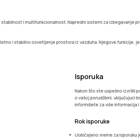
tabilnost i multifunkcionalnost. Napredni sistemi za izbegavanje p
itetno i stabilno osvetljenje prostora iz vazduha. Njegove funkcije, 
Isporuka
Nakon što ste uspešno izvršili 
o vašoj porudžbini, uključujući br
informišete za više informacija 
Rok isporuke
Uobičajeno vreme za isporuku je