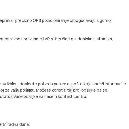
repreka i precizno GPS pozicioniranje omogućavaju sigurno i
jednostavno upravljanje i VR režim čine ga idealnim alatom za
porudžbinu, dobićete potvrdu putem e-pošte koja sadrži informacije
oj za Vašu pošiljku. Možete koristiti taj broj pošiljke da se
i status Vaše pošiljke na našem kontakt centru.
 tri radna dana
.