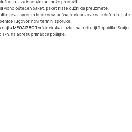
lužbe, rok za isporuku se može produžiti.
 ili vidno oštećen paket, paket niste dužni da preuzmete.
oliko prva isporuka bude neuspešna, kurir pozove na telefon koji ste
žbenice i ugovori novi termin isporuke.
a sajtu
MEGAIZBOR
vrši kurirska služba, na teritoriji Republike Srbije,
 17h, na adresu primaoca pošiljke.