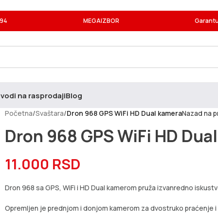
994
MEGAIZBOR
Garantu
vodi na rasprodaji
Blog
Početna
/
Svaštara
/
Dron 968 GPS WiFi HD Dual kamera
Nazad na p
Dron 968 GPS WiFi HD Dua
11.000
RSD
Dron 968 sa GPS, WiFi i HD Dual kamerom pruža izvanredno iskustvo
Opremljen je prednjom i donjom kamerom za dvostruko praćenje i sn