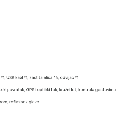
 *1, USB kabl *1, zaštita elisa *4, odvijač *1
ki povratak, GPS i optički tok, kružni let, kontrola gestovima
inom, režim bez glave