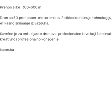
Prenos slike: 300–600 m
Dron sa 5G prenosom i motorom bez četkica kombinuje tehnologiju, s
efikasno snimanje iz vazduha.
Savršen je za entuzijaste dronova, profesionalce i sve koji žele kval
kreativno i profesionalno korišćenje.
Isporuka