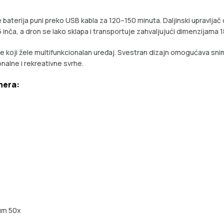
e baterija puni preko USB kabla za 120–150 minuta. Daljinski upravlja
inča, a dron se lako sklapa i transportuje zahvaljujući dimenzijama 18
ke koji žele multifunkcionalan uređaj. Svestran dizajn omogućava snim
nalne i rekreativne svrhe.
mera:
zum 50x