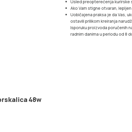
Usled preopterećenja kurirske s
Ako Vam stigne otvaran, lepljen
Uobičajena praksa je da Vas, uk
ostavili prilikom kreiranja narud
Isporuku proizvoda poručenih n
radnim danima u periodu od 8 do
 prskalica 48w