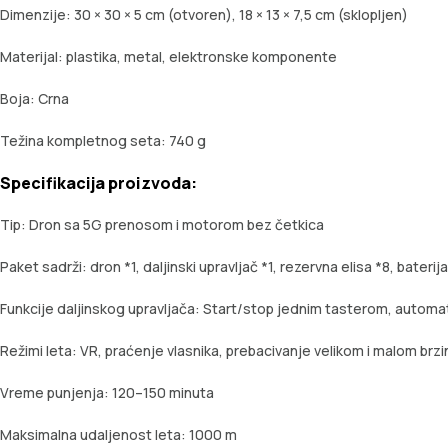
Dimenzije: 30 × 30 × 5 cm (otvoren), 18 × 13 × 7,5 cm (sklopljen)
Materijal: plastika, metal, elektronske komponente
Boja: Crna
Težina kompletnog seta: 740 g
Specifikacija proizvoda:
Tip: Dron sa 5G prenosom i motorom bez četkica
Paket sadrži: dron *1, daljinski upravljač *1, rezervna elisa *8, baterija
Funkcije daljinskog upravljača: Start/stop jednim tasterom, automats
Režimi leta: VR, praćenje vlasnika, prebacivanje velikom i malom brz
Vreme punjenja: 120–150 minuta
Maksimalna udaljenost leta: 1000 m