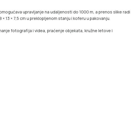
č omogućava upravljanje na udaljenosti do 1000 m, a prenos slike radi
 × 13 × 7,5 cm u preklopljenom stanju i koferu u pakovanju.
anje fotografija i videa, praćenje objekata, kružne letove i