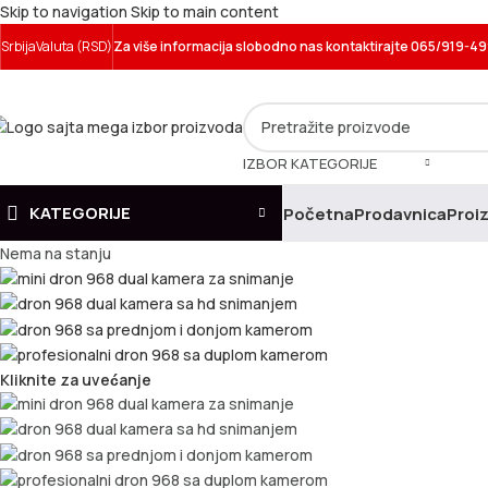
Skip to navigation
Skip to main content
Srbija
Valuta (RSD)
Za više informacija slobodno nas kontaktirajte 065/919-4
IZBOR KATEGORIJE
KATEGORIJE
Početna
Prodavnica
Proiz
Nema na stanju
Kliknite za uvećanje