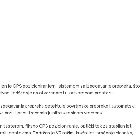
.
jen je GPS pozicioniranjem i sistemom za izbegavanje prepreka, što
eativno korišćenje na otvorenom i u zatvorenom prostoru.
 izbegavanja prepreka detektuje površinske prepreke i automatski
 brzu i jasnu transmisiju slike u realnom vremenu.
tasterom, fiksno GPS pozicioniranje, optički tok za stabilan let,
trolu gestovima.
Podržan je VR režim
, kružni let, praćenje vlasnika,