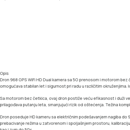
Opis
Dron 968 GPS WiFi HD Dual kamera sa 5G prenosom i motorom bez čet
omogućava stabilan let i sigurnost pri radu u različitim okruženjima
Sa motorom bez četkica, ovaj dron postiže veću efikasnost i duži v
prilagođava putanju leta, smanjujući rizik od oštećenja. Težina kom
Dron poseduje HD kameru sa električnim podešavanjem nagiba do 90 st
prebacivanje režima u zatvorenom i spoljašnjem prostoru, kalibraciju
kao i zum do 50x.