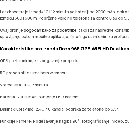
Let drona traje između 10 i 12 minuta po bateriji od 2000 mAh, dok s
između 300 i 600 m. Podržane veličine telefona za kontrolu su do 5,5 
Ovaj dron je
pogodan kako za početnike
, tako i za napredne korisni
upravljanje putem mobilne aplikacije, čineći ga savršenim za profesio
Karakteristike proizvoda Dron 968 GPS WiFi HD Dual ka
GPS pozicioniranje i izbegavanje prepreka
5G prenos slike u realnom vremenu
Vreme leta: 10–12 minuta
Baterija: 2000 mAh, punjenje USB kablom
Daljinski upravljač: 2.4G / 6 kanala, podrška za telefone do 5,5″
Funkcije kamere: Podešavanje nagiba 90°, fotografisanje i video, 