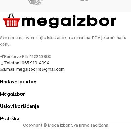
Sve cene na ovom sajtu iskazane su u dinarima. PDV je uračunat u
cenu.
Pančevo PIB: 112249900
Telefon: 065 919-4994
Email: megaizbor.rs@gmail.com
Nedavni postovi
Megaizbor
Uslovi korišćenja
Podrška
Copyright © Mega Izbor. Sva prava zadržana