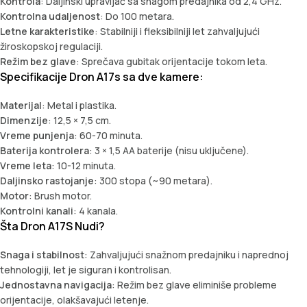
Kontrola
: Daljinski upravljač sa snagom predajnika od 2,4 GHz.
Kontrolna udaljenost
: Do 100 metara.
Letne karakteristike
: Stabilniji i fleksibilniji let zahvaljujući
žiroskopskoj regulaciji.
Režim bez glave
: Sprečava gubitak orijentacije tokom leta.
Specifikacije Dron A17s sa dve kamere:
Materijal
: Metal i plastika.
Dimenzije
: 12,5 × 7,5 cm.
Vreme punjenja
: 60-70 minuta.
Baterija kontrolera
: 3 × 1,5 AA baterije (nisu uključene).
Vreme leta
: 10-12 minuta.
Daljinsko rastojanje
: 300 stopa (~90 metara).
Motor
: Brush motor.
Kontrolni kanali
: 4 kanala.
Šta Dron A17S Nudi?
Snaga i stabilnost
: Zahvaljujući snažnom predajniku i naprednoj
tehnologiji, let je siguran i kontrolisan.
Jednostavna navigacija
: Režim bez glave eliminiše probleme
orijentacije, olakšavajući letenje.