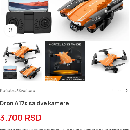
Kliknite za uvećanje
Početna
/
Svaštara
Dron A17s sa dve kamere
3.700
RSD
Iskusite vrhunski let sa dronom A17s sa dve kamere sa jedinstvenim