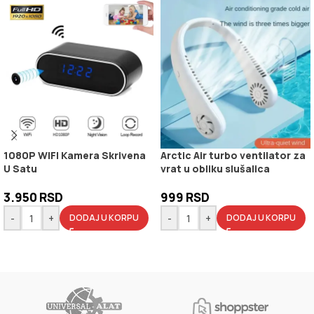
1080P WIFI Kamera Skrivena
Arctic Air turbo ventilator za
U Satu
vrat u obliku slušalica
3.950
RSD
999
RSD
-
+
-
+
DODAJ U KORPU
DODAJ U KORPU