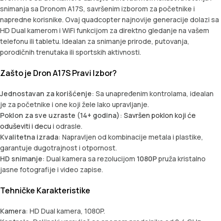
snimanja sa Dronom A17S, savršenim izborom za početnike i
napredne korisnike. Ovaj quadcopter najnovije generacije dolazi sa
HD Dual kamerom i WiFi funkcijom za direktno gledanje na vašem
telefonu ili tabletu. Idealan za snimanje prirode, putovanja,
porodičnih trenutaka ili sportskih aktivnosti.
Zašto je Dron A17S Pravi Izbor?
Jednostavan za korišćenje
: Sa unapređenim kontrolama, idealan
je za početnike i one koji žele lako upravljanje.
Poklon za sve uzraste (14+ godina)
:
Savršen poklon koji će
oduševiti i decu
i odrasle.
Kvalitetna izrada
: Napravljen od kombinacije metala i plastike,
garantuje dugotrajnost i otpornost.
HD snimanje
: Dual kamera sa rezolucijom
1080P
pruža kristalno
jasne fotografije i video zapise.
Tehničke Karakteristike
Kamera
: HD Dual kamera, 1080P.