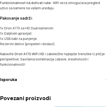
Funkcionalnost na dohvat ruke
: WiFi veza omogućava pregled
uživo sa kamere na vašem uređaju.
Pakovanje sadrži:
1x Dron A17S sa HD Dual kamerom.
1x Daljinski upravljač.
1x USB kabl za punjenje.
Rezervni delovi (propeleri i dodaci).
Nabavite
Dron A17S WiFi HD
i zabeležite najlepše trenutke iz ptičje
perspektive. Savršena kombinacija zabave, kreativnosti i
funkcionalnosti!
Isporuka
Povezani proizvodi