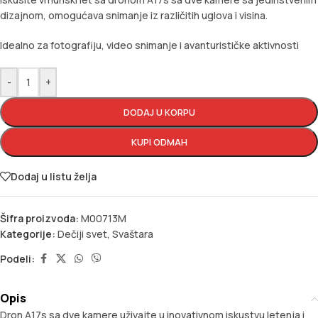
dizajnom, omogućava snimanje iz različitih uglova i visina.
Idealno za fotografiju, video snimanje i avanturističke aktivnosti
-
+
DODAJ U KORPU
KUPI ODMAH
Dodaj u listu želja
Šifra proizvoda:
M00713M
Kategorije:
Dečiji svet
,
Svaštara
Podeli:
Opis
Dron A17s sa dve kamere uživajte u inovativnom iskustvu letenja i