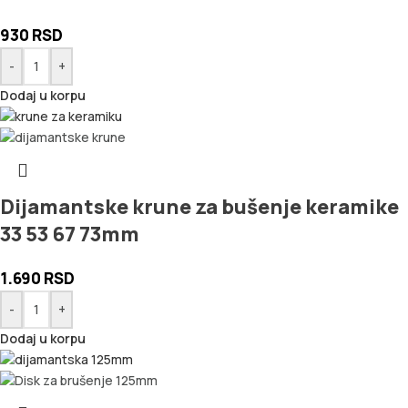
930
RSD
-
+
Dodaj u korpu
Dijamantske krune za bušenje keramike
33 53 67 73mm
1.690
RSD
-
+
Dodaj u korpu