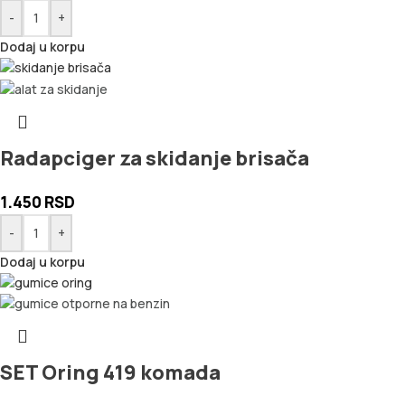
-
+
Dodaj u korpu
Radapciger za skidanje brisača
1.450
RSD
-
+
Dodaj u korpu
SET Oring 419 komada