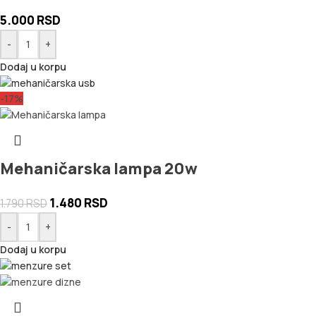
5.000
RSD
-
+
Dodaj u korpu
-17%
Mehaničarska lampa 20w
1.480
RSD
1.790
RSD
-
+
Dodaj u korpu