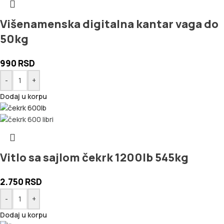
Višenamenska digitalna kantar vaga do
50kg
990
RSD
-
+
Dodaj u korpu
Vitlo sa sajlom čekrk 1200lb 545kg
2.750
RSD
-
+
Dodaj u korpu