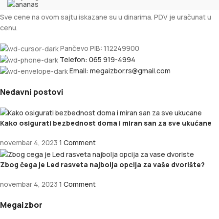
Sve cene na ovom sajtu iskazane su u dinarima. PDV je uračunat u
cenu.
Pančevo PIB: 112249900
Telefon: 065 919-4994
Email: megaizbor.rs@gmail.com
Nedavni postovi
Kako osigurati bezbednost doma i miran san za sve ukućane
novembar 4, 2023
1 Comment
Zbog čega je Led rasveta najbolja opcija za vaše dvorište?
novembar 4, 2023
1 Comment
Megaizbor