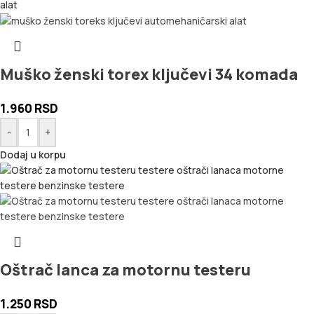
Muško ženski torex ključevi 34 komada
1.960
RSD
-
+
Dodaj u korpu
Oštrač lanca za motornu testeru
1.250
RSD