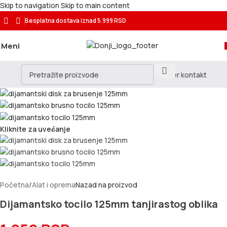
Skip to navigation
Skip to main content
Besplatna dostava
iznad 5.999 RSD
Meni
Kliknite za uvećanje
Početna
/
Alat i oprema
Nazad na proizvod
Dijamantsko tocilo 125mm tanjirastog oblika