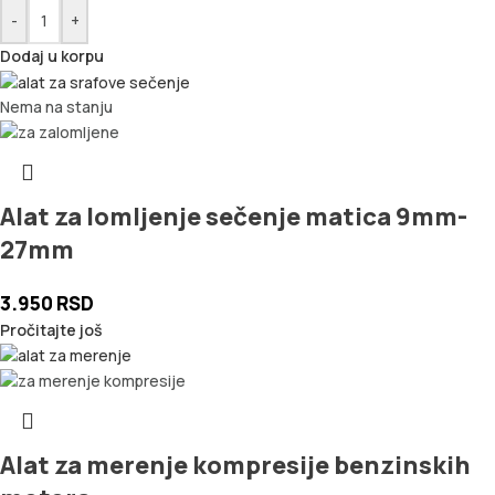
-
+
Dodaj u korpu
Nema na stanju
Alat za lomljenje sečenje matica 9mm-
27mm
3.950
RSD
Pročitajte još
Alat za merenje kompresije benzinskih