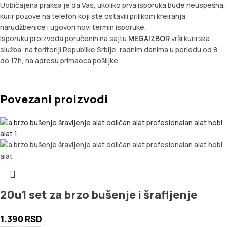
Uobičajena praksa je da Vas, ukoliko prva isporuka bude neuspešna,
kurir pozove na telefon koji ste ostavili prilikom kreiranja
narudžbenice i ugovori novi termin isporuke.
Isporuku proizvoda poručenih na sajtu
MEGAIZBOR
vrši kurirska
služba, na teritoriji Republike Srbije, radnim danima u periodu od 8
do 17h, na adresu primaoca pošiljke.
Povezani proizvodi
20u1 set za brzo bušenje i šrafljenje
1.390
RSD