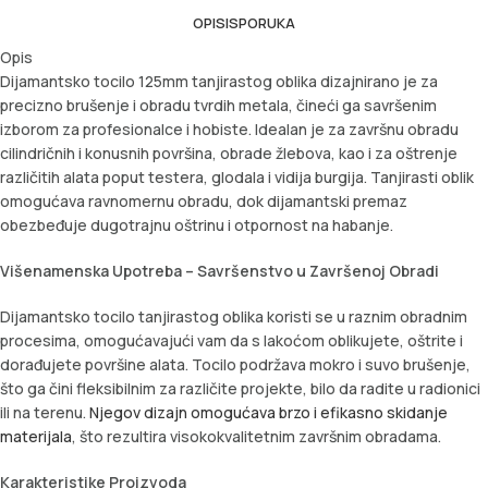
OPIS
ISPORUKA
Opis
Dijamantsko tocilo 125mm tanjirastog oblika dizajnirano je za
precizno brušenje i obradu tvrdih metala, čineći ga savršenim
izborom za profesionalce i hobiste. Idealan je za završnu obradu
cilindričnih i konusnih površina, obrade žlebova, kao i za oštrenje
različitih alata poput testera, glodala i vidija burgija. Tanjirasti oblik
omogućava ravnomernu obradu, dok dijamantski premaz
obezbeđuje dugotrajnu oštrinu i otpornost na habanje.
Višenamenska Upotreba – Savršenstvo u Završenoj Obradi
Dijamantsko tocilo tanjirastog oblika koristi se u raznim obradnim
procesima, omogućavajući vam da s lakoćom oblikujete, oštrite i
dorađujete površine alata. Tocilo podržava mokro i suvo brušenje,
što ga čini fleksibilnim za različite projekte, bilo da radite u radionici
ili na terenu.
Njegov dizajn omogućava brzo i efikasno skidanje
materijala
, što rezultira visokokvalitetnim završnim obradama.
Karakteristike Proizvoda