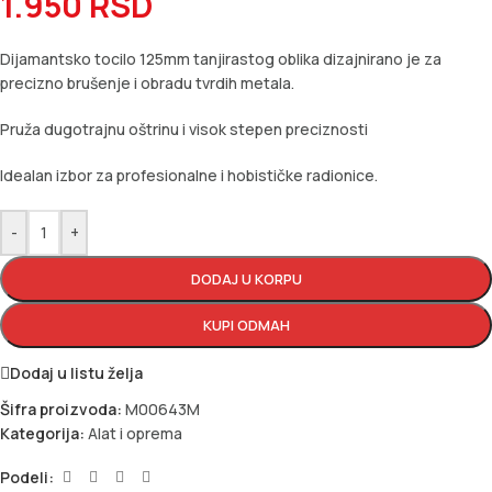
1.950
RSD
Dijamantsko tocilo 125mm tanjirastog oblika dizajnirano je za
precizno brušenje i obradu tvrdih metala.
Pruža dugotrajnu oštrinu i visok stepen preciznosti
Idealan izbor za profesionalne i hobističke radionice.
-
+
DODAJ U KORPU
KUPI ODMAH
Dodaj u listu želja
Šifra proizvoda:
M00643M
Kategorija:
Alat i oprema
Podeli: