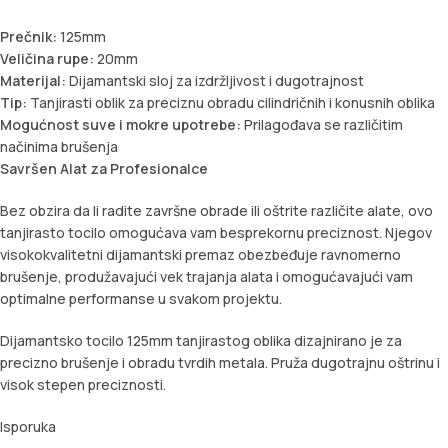
Prečnik:
125mm
Veličina rupe:
20mm
Materijal:
Dijamantski sloj za izdržljivost i dugotrajnost
Tip:
Tanjirasti oblik za preciznu obradu cilindričnih i konusnih oblika
Mogućnost suve i mokre upotrebe:
Prilagođava se različitim
načinima brušenja
Savršen Alat za Profesionalce
Bez obzira da li radite završne obrade ili oštrite različite alate, ovo
tanjirasto tocilo omogućava vam besprekornu preciznost. Njegov
visokokvalitetni dijamantski premaz obezbeđuje ravnomerno
brušenje, produžavajući vek trajanja alata i omogućavajući vam
optimalne performanse u svakom projektu.
Dijamantsko tocilo 125mm tanjirastog oblika dizajnirano je za
precizno brušenje i obradu tvrdih metala. Pruža dugotrajnu oštrinu i
visok stepen preciznosti.
Isporuka