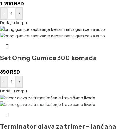
1.200
RSD
-
+
Dodaj u korpu
Set Oring Gumica 300 komada
890
RSD
-
+
Dodaj u korpu
Terminator glava za trimer – lančana