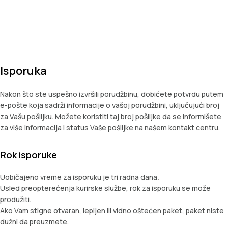
Isporuka
Nakon što ste uspešno izvršili porudžbinu, dobićete potvrdu putem
e-pošte koja sadrži informacije o vašoj porudžbini, uključujući broj
za Vašu pošiljku. Možete koristiti taj broj pošiljke da se informišete
za više informacija i status Vaše pošiljke na našem kontakt centru.
Rok isporuke
Uobičajeno vreme za isporuku je tri radna dana
.
Usled preopterećenja kurirske službe, rok za isporuku se može
produžiti.
Ako Vam stigne otvaran, lepljen ili vidno oštećen paket, paket niste
dužni da preuzmete.