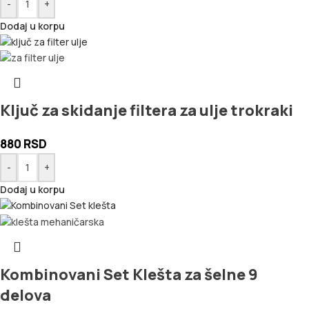
-
+
Dodaj u korpu
Ključ za skidanje filtera za ulje trokraki
880
RSD
-
+
Dodaj u korpu
Kombinovani Set Klešta za šelne 9
delova