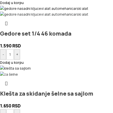
Dodaj u korpu
Gedore set 1/4 46 komada
1.590
RSD
-
+
Dodaj u korpu
Klešta za skidanje šelne sa sajlom
1.650
RSD