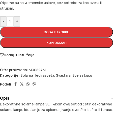
Otporne su na vremenske uslove, bez potrebe za kablovima ili
strujom.
-
+
DODAJ U KORPU
KUPI ODMAH
Dodaj u listu želja
Šifra proizvoda:
M00824M
Kategorije:
Solarna i led rasveta
,
Svaštara
,
Sve za kuću
Podeli:
Opis
Dekorativne solarne lampe SET 4kom ovaj set od četiri dekorativne
solarne lampe idealan je za oplemenjivanje dvorišta, bašte ili terase.