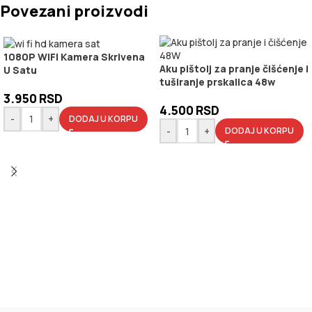
Povezani proizvodi
1080P WIFI Kamera Skrivena
Aku pištolj za pranje čišćenje i
U Satu
tuširanje prskalica 48w
3.950
RSD
4.500
RSD
-
+
DODAJ U KORPU
-
+
DODAJ U KORPU