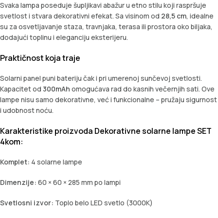
Svaka lampa poseduje šupljikavi abažur u etno stilu koji raspršuje
svetlost i stvara dekorativni efekat. Sa visinom od
28,5 cm
, idealne
su za osvetljavanje staza, travnjaka, terasa ili prostora oko biljaka,
dodajući toplinu i eleganciju eksterijeru.
Praktičnost koja traje
Solarni panel puni bateriju čak i pri umerenoj sunčevoj svetlosti.
Kapacitet od
300mAh
omogućava rad do kasnih večernjih sati. Ove
lampe nisu samo dekorativne, već i funkcionalne – pružaju sigurnost
i udobnost noću.
Karakteristike proizvoda Dekorativne solarne lampe SET
4kom:
Komplet:
4 solarne lampe
Dimenzije:
60 × 60 × 285 mm po lampi
Svetlosni izvor:
Toplo belo LED svetlo (3000K)