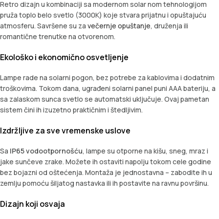
Retro dizajn u kombinaciji sa modernom solar nom tehnologijom
pruža toplo belo svetlo (3000K) koje stvara prijatnu i opuštajuću
atmosferu. Savršene su za
večernje opuštanje
, druženja ili
romantične trenutke na otvorenom.
Ekološko i ekonomično osvetljenje
Lampe rade na solarni pogon, bez potrebe za kablovima i dodatnim
troškovima. Tokom dana, ugrađeni solarni panel puni AAA bateriju, a
sa zalaskom sunca svetlo se automatski uključuje. Ovaj pametan
sistem čini ih izuzetno praktičnim i štedljivim.
Izdržljive za sve vremenske uslove
Sa
IP65 vodootpornošću
, lampe su otporne na kišu, sneg, mraz i
jake sunčeve zrake. Možete ih ostaviti napolju tokom cele godine
bez bojazni od oštećenja. Montaža je jednostavna – zabodite ih u
zemlju pomoću šiljatog nastavka ili ih postavite na ravnu površinu.
Dizajn koji osvaja