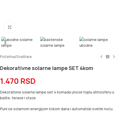
Kliknite za uvećanje
Početna
/
Svaštara
Dekorativne solarne lampe SET 4kom
1.470
RSD
Dekorativne solarne lampe set 4 komada unose toplu atmosferu u
bašte, terase i staze.
Puni se solarnom energijom tokom dana i automatski svetle noću.