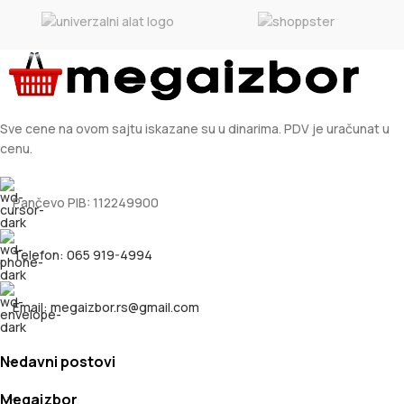
Sve cene na ovom sajtu iskazane su u dinarima. PDV je uračunat u
cenu.
Pančevo PIB: 112249900
Telefon: 065 919-4994
Email: megaizbor.rs@gmail.com
Nedavni postovi
Megaizbor