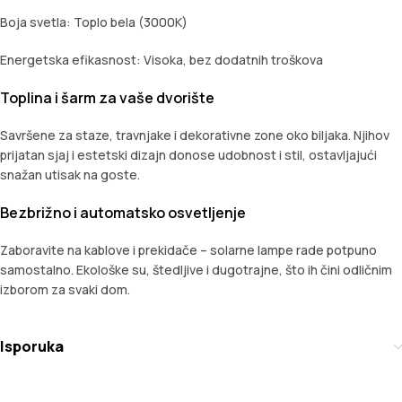
Boja svetla: Toplo bela (3000K)
Energetska efikasnost: Visoka, bez dodatnih troškova
Toplina i šarm za vaše dvorište
Savršene za staze, travnjake i dekorativne zone oko biljaka. Njihov
prijatan sjaj i estetski dizajn donose udobnost i stil, ostavljajući
snažan utisak na goste.
Bezbrižno i automatsko osvetljenje
Zaboravite na kablove i prekidače – solarne lampe rade potpuno
samostalno. Ekološke su, štedljive i dugotrajne, što ih čini odličnim
izborom za svaki dom.
Isporuka