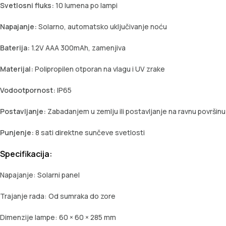
Svetlosni fluks:
10 lumena po lampi
Napajanje:
Solarno, automatsko uključivanje noću
Baterija:
1.2V AAA 300mAh, zamenjiva
Materijal:
Polipropilen otporan na vlagu i UV zrake
Vodootpornost:
IP65
Postavljanje:
Zabadanjem u zemlju ili postavljanje na ravnu površinu
Punjenje:
8 sati direktne sunčeve svetlosti
Specifikacija:
Napajanje: Solarni panel
Trajanje rada: Od sumraka do zore
Dimenzije lampe: 60 × 60 × 285 mm