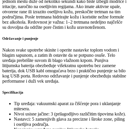
jednom mestu duže od nekoliko sekundi kako biste izbegli modrice i
iritacije, naročito na osetljivim regijama. Ako imate aktivne upale,
otvorene rane ili izrazito osetljivu kožu, preskočite tretman na tim
područjima. Posle tretmana hidrirajte kožu i koristite nežne formule
bez alkohola. Redovnost je važna: 1–2 tretmana nedeljno najčešće
su dovoljna da održite pore čistim i kožu uravnoteženom.
Održavanje i punjenje
Nakon svake upotrebe skinite i operite nastavke toplom vodom i
blagim sapunom, a zatim ih ostavite da se potpuno osuše. Telo
uređaja prebrišite suvom ili blago vlažnom krpom. Punjiva
litijumska baterija obezbeđuje višekratnu upotrebu bez zamene
baterija, dok USB kabl omogućava brzo i praktično punjenje sa bilo
kog USB porta. Redovno održavanje i punjenje obezbeđuju stabilne
performanse i duži vek uređaja.
Specifikacija
Tip uređaja: vakuumski aparat za čišćenje pora i uklanjanje
mitesera.
Nivoi usisne jačine: 3 (prilagodljivo različitim tipovima kože).
Nastavci: 5 zamenjivih glava za precizne i široke zone, piling
i osetljiva područja.