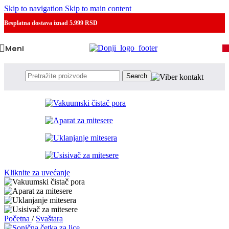
Skip to navigation
Skip to main content
Besplatna dostava
iznad 5.999 RSD
Meni
Search
Kliknite za uvećanje
Početna
/
Svaštara