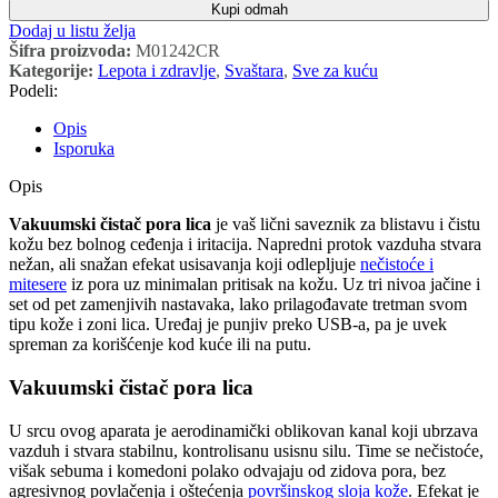
Kupi odmah
Dodaj u listu želja
Šifra proizvoda:
M01242CR
Kategorije:
Lepota i zdravlje
,
Svaštara
,
Sve za kuću
Podeli:
Opis
Isporuka
Opis
Vakuumski čistač pora lica
je vaš lični saveznik za blistavu i čistu
kožu bez bolnog ceđenja i iritacija. Napredni protok vazduha stvara
nežan, ali snažan efekat usisavanja koji odlepljuje
nečistoće i
mitesere
iz pora uz minimalan pritisak na kožu. Uz tri nivoa jačine i
set od pet zamenjivih nastavaka, lako prilagođavate tretman svom
tipu kože i zoni lica. Uređaj je punjiv preko USB-a, pa je uvek
spreman za korišćenje kod kuće ili na putu.
Vakuumski čistač pora lica
U srcu ovog aparata je aerodinamički oblikovan kanal koji ubrzava
vazduh i stvara stabilnu, kontrolisanu usisnu silu. Time se nečistoće,
višak sebuma i komedoni polako odvajaju od zidova pora, bez
agresivnog povlačenja i oštećenja
površinskog sloja kože
. Efekat je