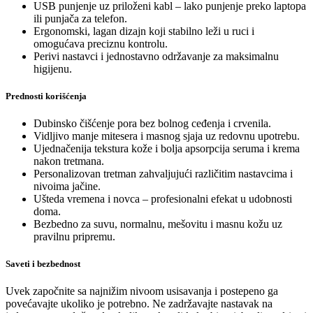
USB punjenje uz priloženi kabl – lako punjenje preko laptopa
ili punjača za telefon.
Ergonomski, lagan dizajn koji stabilno leži u ruci i
omogućava preciznu kontrolu.
Perivi nastavci i jednostavno održavanje za maksimalnu
higijenu.
Prednosti korišćenja
Dubinsko čišćenje pora bez bolnog ceđenja i crvenila.
Vidljivo manje mitesera i masnog sjaja uz redovnu upotrebu.
Ujednačenija tekstura kože i bolja apsorpcija seruma i krema
nakon tretmana.
Personalizovan tretman zahvaljujući različitim nastavcima i
nivoima jačine.
Ušteda vremena i novca – profesionalni efekat u udobnosti
doma.
Bezbedno za suvu, normalnu, mešovitu i masnu kožu uz
pravilnu pripremu.
Saveti i bezbednost
Uvek započnite sa najnižim nivoom usisavanja i postepeno ga
povećavajte ukoliko je potrebno. Ne zadržavajte nastavak na