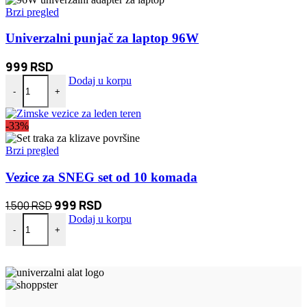
1.900 RSD.
Brzi pregled
Univerzalni punjač za laptop 96W
999
RSD
Univerzalni punjač za laptop 96W količina
Dodaj u korpu
-
+
-33%
Brzi pregled
Vezice za SNEG set od 10 komada
Originalna
Trenutna
999
RSD
1.500
RSD
Vezice za SNEG set od 10 komada količina
cena
cena
Dodaj u korpu
-
+
je
je:
bila:
999 RSD.
1.500 RSD.