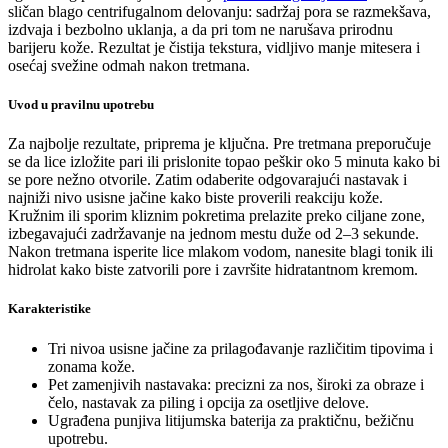
sličan blago centrifugalnom delovanju: sadržaj pora se razmekšava,
izdvaja i bezbolno uklanja, a da pri tom ne narušava prirodnu
barijeru kože. Rezultat je čistija tekstura, vidljivo manje mitesera i
osećaj svežine odmah nakon tretmana.
Uvod u pravilnu upotrebu
Za najbolje rezultate, priprema je ključna. Pre tretmana preporučuje
se da lice izložite pari ili prislonite topao peškir oko 5 minuta kako bi
se pore nežno otvorile. Zatim odaberite odgovarajući nastavak i
najniži nivo usisne jačine kako biste proverili reakciju kože.
Kružnim ili sporim kliznim pokretima prelazite preko ciljane zone,
izbegavajući zadržavanje na jednom mestu duže od 2–3 sekunde.
Nakon tretmana isperite lice mlakom vodom, nanesite blagi tonik ili
hidrolat kako biste zatvorili pore i završite hidratantnom kremom.
Karakteristike
Tri nivoa usisne jačine za prilagođavanje različitim tipovima i
zonama kože.
Pet zamenjivih nastavaka: precizni za nos, široki za obraze i
čelo, nastavak za piling i opcija za osetljive delove.
Ugrađena punjiva litijumska baterija za praktičnu, bežičnu
upotrebu.