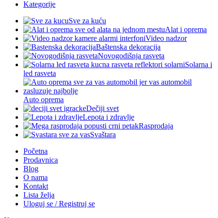
Kategorije
Sve za kuću
Alat i oprema
Video nadzor
Baštenska dekoracija
Novogodišnja rasveta
Solarna i
led rasveta
Auto oprema
Dečiji svet
Lepota i zdravlje
Rasprodaja
Svaštara
Početna
Prodavnica
Blog
O nama
Kontakt
Lista želja
Uloguj se / Registruj se