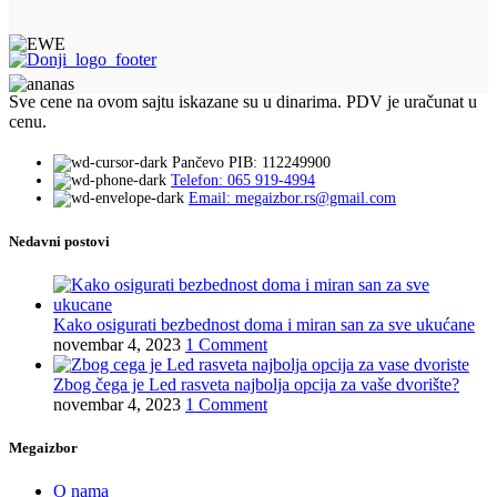
Sve cene na ovom sajtu iskazane su u dinarima. PDV je uračunat u
cenu.
Pančevo PIB: 112249900
Telefon: 065 919-4994
Email: megaizbor.rs@gmail.com
Nedavni postovi
Kako osigurati bezbednost doma i miran san za sve ukućane
novembar 4, 2023
1 Comment
Zbog čega je Led rasveta najbolja opcija za vaše dvorište?
novembar 4, 2023
1 Comment
Megaizbor
O nama