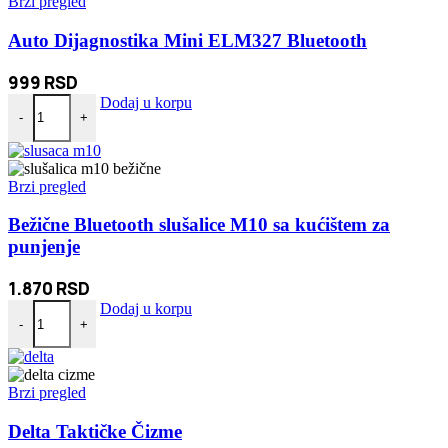
Brzi pregled
Auto Dijagnostika Mini ELM327 Bluetooth
999
RSD
Auto Dijagnostika Mini ELM327 Bluetooth količina
Dodaj u korpu
-
+
Brzi pregled
Bežične Bluetooth slušalice M10 sa kućištem za
punjenje
1.870
RSD
Bežične Bluetooth slušalice M10 sa kućištem za punjenje količina
Dodaj u korpu
-
+
Brzi pregled
Delta Taktičke Čizme