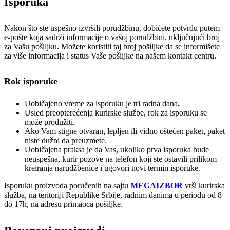
Isporuka
Nakon što ste uspešno izvršili porudžbinu, dobićete potvrdu putem
e-pošte koja sadrži informacije o vašoj porudžbini, uključujući broj
za Vašu pošiljku. Možete koristiti taj broj pošiljke da se informišete
za više informacija i status Vaše pošiljke na našem kontakt centru.
Rok isporuke
Uobičajeno vreme za isporuku je tri radna dana
.
Usled preopterećenja kurirske službe, rok za isporuku se
može produžiti.
Ako Vam stigne otvaran, lepljen ili vidno oštećen paket, paket
niste dužni da preuzmete.
Uobičajena praksa je da Vas, ukoliko prva isporuka bude
neuspešna, kurir pozove na telefon koji ste ostavili prilikom
kreiranja narudžbenice i ugovori novi termin isporuke.
Isporuku proizvoda poručenih na sajtu
MEGAIZBOR
vrši kurirska
služba, na teritoriji Republike Srbije, radnim danima u periodu od 8
do 17h, na adresu primaoca pošiljke.