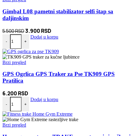
Gimbal L08 pametni stabilizator selfi štap sa
daljinskim
Originalna
Trenutna
3.900
RSD
5.500
RSD
Gimbal L08 pametni stabilizator selfi štap sa daljinskim količina
cena
cena
Dodaj u korpu
-
+
je
je:
bila:
3.900 RSD.
5.500 RSD.
Brzi pregled
GPS Ogrlica GPS Traker za Pse TK909 GPS
Pratilica
6.200
RSD
GPS Ogrlica GPS Traker za Pse TK909 GPS Pratilica količina
Dodaj u korpu
-
+
Brzi pregled