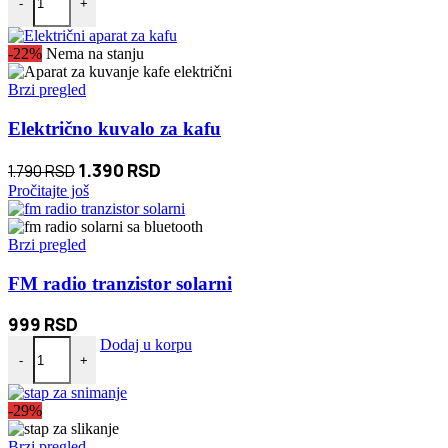
-
+
-22%
Nema na stanju
Brzi pregled
Električno kuvalo za kafu
Originalna
Trenutna
1.390
RSD
1.790
RSD
cena
cena
Pročitajte još
je
je:
bila:
1.390 RSD.
Brzi pregled
1.790 RSD.
FM radio tranzistor solarni
999
RSD
FM radio tranzistor solarni količina
Dodaj u korpu
-
+
-29%
Brzi pregled