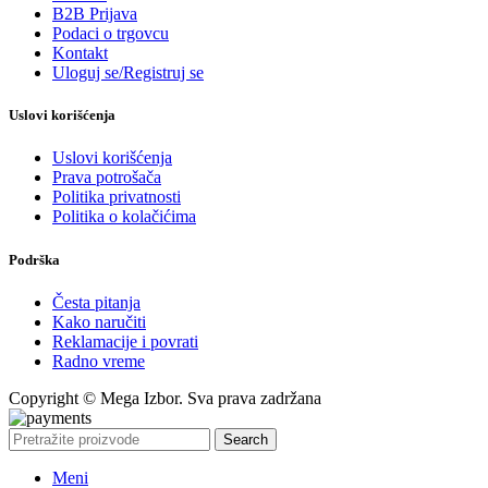
B2B Prijava
Podaci o trgovcu
Kontakt
Uloguj se/Registruj se
Uslovi korišćenja
Uslovi korišćenja
Prava potrošača
Politika privatnosti
Politika o kolačićima
Podrška
Česta pitanja
Kako naručiti
Reklamacije i povrati
Radno vreme
Copyright © Mega Izbor. Sva prava zadržana
Search
Meni