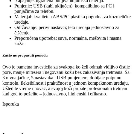
Napajanje: ugrađena punjiva litijumska baterija.
Punjenje: USB (kabl uključen), kompatibilno sa PC i
punjačima za telefon.
Materijal: kvalitetna ABS/PC plastika pogodna za kozmetičke
uređaje.
Održavanje: perivi nastavci; telo uređaja jednostavno za
čišćenje.
Preporučena upotreba: suva, normalna, mešovita i masna
koža.
Zašto ne propustiti ponudu
Ovo je pametna investicija za svakoga ko želi odmah vidljivo čistije
pore, manje mitesera i negovanu kožu bez zakazivanja tretmana. Sa
3 nivoa jačine, 5 nastavaka i USB punjenjem, dobijate potpunu
kontrolu, fleksibilnost i praktičnost u jednom kompaktnom uređaju.
Uštedite vreme i novac, a svojoj koži pružite profesionalni tretman
kad god to poželite – jednostavno, higijenski i efikasno.
Isporuka