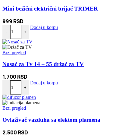
Mini bežični električni brijač TRIMER
999
RSD
Mini bežični električni brijač TRIMER količina
Dodaj u korpu
-
+
Brzi pregled
Nosač za Tv 14 – 55 držač za TV
1.700
RSD
Nosač za Tv 14 - 55 držač za TV količina
Dodaj u korpu
-
+
Brzi pregled
Ovlaživač vazduha sa efektom plamena
2.500
RSD