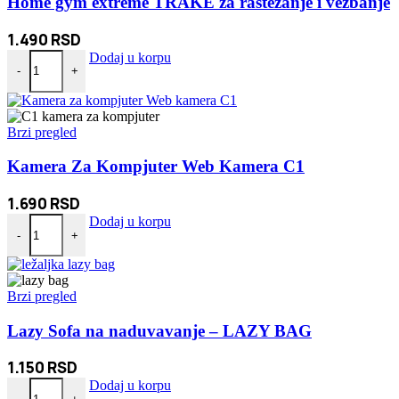
Home gym extreme TRAKE za rastezanje i vežbanje
1.490
RSD
Home gym extreme TRAKE za rastezanje i vežbanje količina
Dodaj u korpu
-
+
Brzi pregled
Kamera Za Kompjuter Web Kamera C1
1.690
RSD
Kamera Za Kompjuter Web Kamera C1 količina
Dodaj u korpu
-
+
Brzi pregled
Lazy Sofa na naduvavanje – LAZY BAG
1.150
RSD
Lazy Sofa na naduvavanje - LAZY BAG količina
Dodaj u korpu