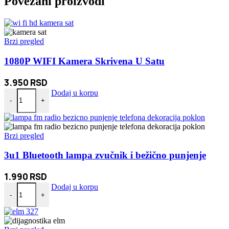
Povezani proizvodi
Brzi pregled
1080P WIFI Kamera Skrivena U Satu
3.950
RSD
1080P WIFI Kamera Skrivena U Satu količina
Dodaj u korpu
-
+
Brzi pregled
3u1 Bluetooth lampa zvučnik i bežično punjenje
1.990
RSD
3u1 Bluetooth lampa zvučnik i bežično punjenje količina
Dodaj u korpu
-
+