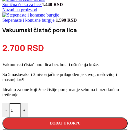
Sonična četka za lice
1.440
RSD
Nazad na proizvod
Stepenaste i konusne burgije
1.599
RSD
Vakuumski čistač pora lica
2.700
RSD
Vakuumski čistač pora lica bez bola i oštećenja kože.
Sa 5 nastavaka i 3 nivoa jačine prilagođen je suvoj, mešovitoj i
masnoj koži.
Idealno za one koji žele čistije pore, manje sebuma i brzo kućno
tretiranje.
Vakuumski čistač pora lica količina
-
+
DODAJ U KORPU