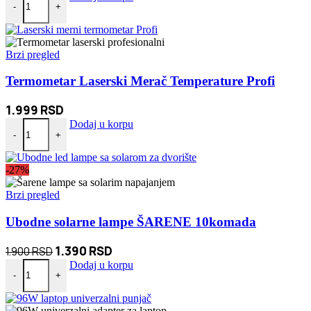
-
+
Brzi pregled
Termometar Laserski Merač Temperature Profi
1.999
RSD
Termometar Laserski Merač Temperature Profi količina
Dodaj u korpu
-
+
-27%
Brzi pregled
Ubodne solarne lampe ŠARENE 10komada
Originalna
Trenutna
1.390
RSD
1.900
RSD
Ubodne solarne lampe ŠARENE 10komada količina
cena
cena
Dodaj u korpu
-
+
je
je:
bila:
1.390 RSD.