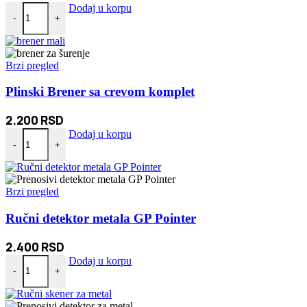
Ovlaživač vazduha sa efektom plamena količina
Dodaj u korpu
-
+
Brzi pregled
Plinski Brener sa crevom komplet
2.200
RSD
Plinski Brener sa crevom komplet količina
Dodaj u korpu
-
+
Brzi pregled
Ručni detektor metala GP Pointer
2.400
RSD
Ručni detektor metala GP Pointer količina
Dodaj u korpu
-
+