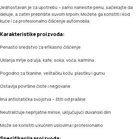
Jednostavan je za upotrebu – samo nanesite penu, sačekajte da
deluje, a zatim prebrišite suvom krpom. Možete ga koristiti i kod
kuće i za profesionalno čišćenje automobila.
Karakteristike proizvoda:
Penasto sredstvo za efikasno čišćenje
Uklanja mrlje od ulja, kafe, soka, voća, karmina
Pogodno za tkanine, veštačku kožu, plastiku i gumu
Ostavlja površine čiste i negovane
Ima antistatička svojstva – štiti od prašine
Neutralizuje neprijatne mirise, uključujući duvanski dim
Može se koristiti u kućnim uslovima i profesionalno
Specifikacija proizvoda: