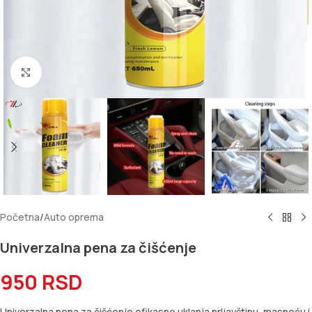
Kliknite za uvećanje
Početna
/
Auto oprema
Univerzalna pena za čišćenje
950
RSD
Univerzalna pena za čišćenje efikasno uklanja prljavštinu, masnoću i