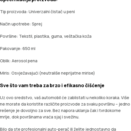
Tip proizvoda: Univerzalni čistač u peni
Način upotrebe: Sprej
Površine: Tekstil, plastika, guma, veštačka koža
Pakovanje: 650 ml
Oblik: Aerosol pena
Miris: Osvježavajući (neutrališe neprijatne mirise)
Sve što vam treba za brzo i efikasno čišćenje
Uz ovo sredstvo, vaš automobil će zablistati u nekoliko koraka. Više
ne morate da koristite različite proizvode za svaku površinu – jedno
rešenje je dovoljno za sve. Bez napora uklanja čak i tvrdokorne
mrlje, dok površinama vraća sjaj i svežinu.
Bilo da ste profesionalni auto-perač ili želite jednostavno da