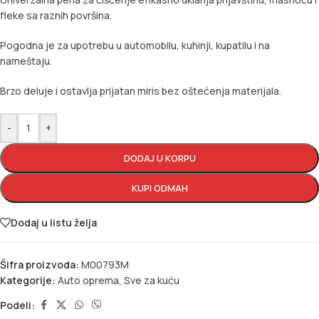
fleke sa raznih površina.
Pogodna je za upotrebu u automobilu, kuhinji, kupatilu i na
nameštaju.
Brzo deluje i ostavlja prijatan miris bez oštećenja materijala.
-
+
DODAJ U KORPU
KUPI ODMAH
Dodaj u listu želja
Šifra proizvoda:
M00793M
Kategorije:
Auto oprema
,
Sve za kuću
Podeli: