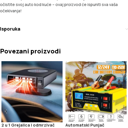
očistite svoj auto kod kuće – ovaj proizvod će ispuniti sva vaša
očekivanja!
Isporuka
Povezani proizvodi
2 u 1 Grejalica i odmrzivač
Automatski Punjač