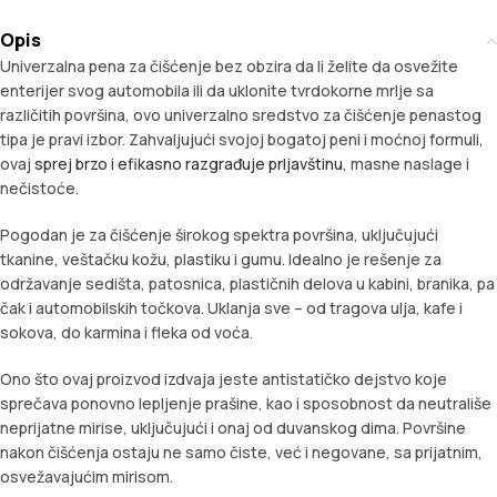
Opis
Univerzalna pena za čišćenje bez obzira da li želite da osvežite
enterijer svog automobila ili da uklonite tvrdokorne mrlje sa
različitih površina, ovo univerzalno sredstvo za čišćenje penastog
tipa je pravi izbor. Zahvaljujući svojoj bogatoj peni i moćnoj formuli,
ovaj
sprej brzo i efikasno razgrađuje prljavštinu
, masne naslage i
nečistoće.
Pogodan je za čišćenje širokog spektra površina, uključujući
tkanine, veštačku kožu, plastiku i gumu. Idealno je rešenje za
održavanje sedišta, patosnica, plastičnih delova u kabini, branika, pa
čak i automobilskih točkova. Uklanja sve – od tragova ulja, kafe i
sokova, do karmina i fleka od voća.
Ono što ovaj proizvod izdvaja jeste antistatičko dejstvo koje
sprečava ponovno lepljenje prašine, kao i sposobnost da neutrališe
neprijatne mirise, uključujući i onaj od duvanskog dima. Površine
nakon čišćenja ostaju ne samo čiste, već i negovane, sa prijatnim,
osvežavajućim mirisom.