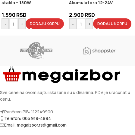
stakla – 150W
Akumulatora 12-24V
1.590
RSD
2.900
RSD
-
+
-
+
DODAJ U KORPU
DODAJ U KORPU
Sve cene na ovom sajtu iskazane su u dinarima. PDV je uračunat u
cenu.
Pančevo PIB: 112249900
Telefon: 065 919-4994
Email: megaizbor.rs@gmail.com