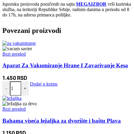
Isporuku proizvoda poručenih na sajtu
MEGAIZBOR
vrši kurirska
služba, na teritoriji Republike Srbije, radnim danima u periodu od 8
do 17h, na adresu primaoca pošiljke.
Povezani proizvodi
Brzi pregled
Aparat Za Vakumiranje Hrane I Zavarivanje Kesa
1.450
RSD
Aparat Za Vakumiranje Hrane I Zavarivanje Kesa količina
Dodaj u korpu
-
+
Brzi pregled
Bahama viseća ležaljka za dvorište i baštu Plava
1.150
RSD