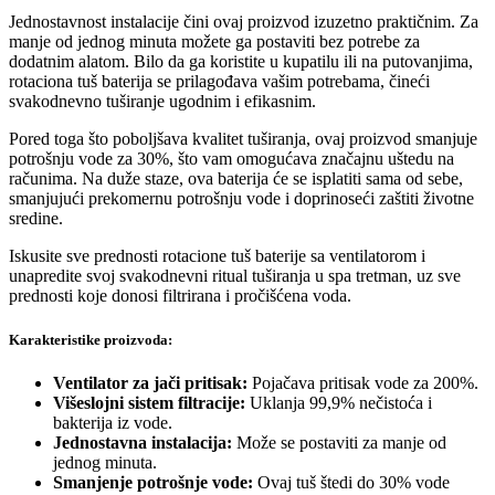
Jednostavnost instalacije čini ovaj proizvod izuzetno praktičnim. Za
manje od jednog minuta možete ga postaviti bez potrebe za
dodatnim alatom. Bilo da ga koristite u kupatilu ili na putovanjima,
rotaciona tuš baterija se prilagođava vašim potrebama, čineći
svakodnevno tuširanje ugodnim i efikasnim.
Pored toga što poboljšava kvalitet tuširanja, ovaj proizvod smanjuje
potrošnju vode za 30%, što vam omogućava značajnu uštedu na
računima. Na duže staze, ova baterija će se isplatiti sama od sebe,
smanjujući prekomernu potrošnju vode i doprinoseći zaštiti životne
sredine.
Iskusite sve prednosti rotacione tuš baterije sa ventilatorom i
unapredite svoj svakodnevni ritual tuširanja u spa tretman, uz sve
prednosti koje donosi filtrirana i pročišćena voda.
Karakteristike proizvoda:
Ventilator za jači pritisak:
Pojačava pritisak vode za 200%.
Višeslojni sistem filtracije:
Uklanja 99,9% nečistoća i
bakterija iz vode.
Jednostavna instalacija:
Može se postaviti za manje od
jednog minuta.
Smanjenje potrošnje vode:
Ovaj tuš štedi do 30% vode