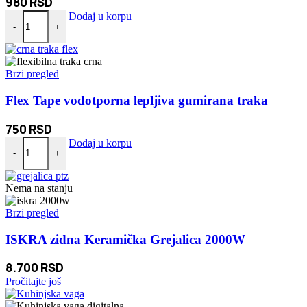
980
RSD
Električna pepeljara sa filterom i osveživačem količina
Dodaj u korpu
-
+
Brzi pregled
Flex Tape vodotporna lepljiva gumirana traka
750
RSD
Flex Tape vodotporna lepljiva gumirana traka količina
Dodaj u korpu
-
+
Nema na stanju
Brzi pregled
ISKRA zidna Keramička Grejalica 2000W
8.700
RSD
Pročitajte još