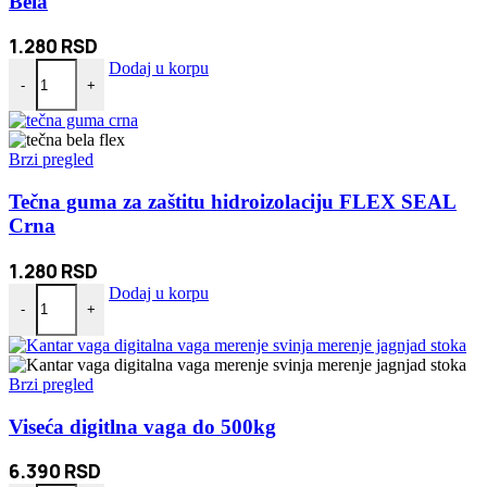
Bela
1.280
RSD
Tečna guma za zaštitu hidroizolaciju FLEX SEAL Bela količina
Dodaj u korpu
-
+
Brzi pregled
Tečna guma za zaštitu hidroizolaciju FLEX SEAL
Crna
1.280
RSD
Tečna guma za zaštitu hidroizolaciju FLEX SEAL Crna količina
Dodaj u korpu
-
+
Brzi pregled
Viseća digitlna vaga do 500kg
6.390
RSD