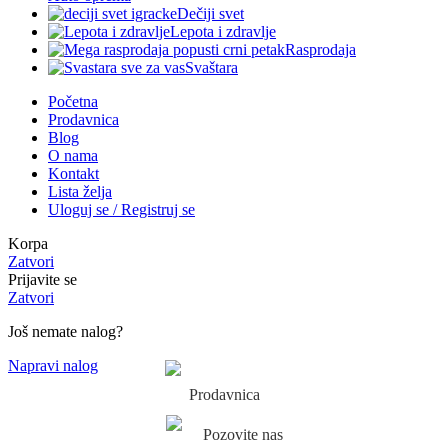
Dečiji svet
Lepota i zdravlje
Rasprodaja
Svaštara
Početna
Prodavnica
Blog
O nama
Kontakt
Lista želja
Uloguj se / Registruj se
Korpa
Zatvori
Prijavite se
Zatvori
Još nemate nalog?
Napravi nalog
Prodavnica
Pozovite nas