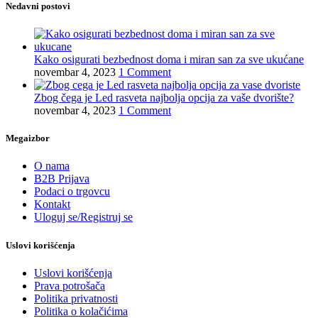
Nedavni postovi
Kako osigurati bezbednost doma i miran san za sve ukućane
novembar 4, 2023
1 Comment
Zbog čega je Led rasveta najbolja opcija za vaše dvorište?
novembar 4, 2023
1 Comment
Megaizbor
O nama
B2B Prijava
Podaci o trgovcu
Kontakt
Uloguj se/Registruj se
Uslovi korišćenja
Uslovi korišćenja
Prava potrošača
Politika privatnosti
Politika o kolačićima