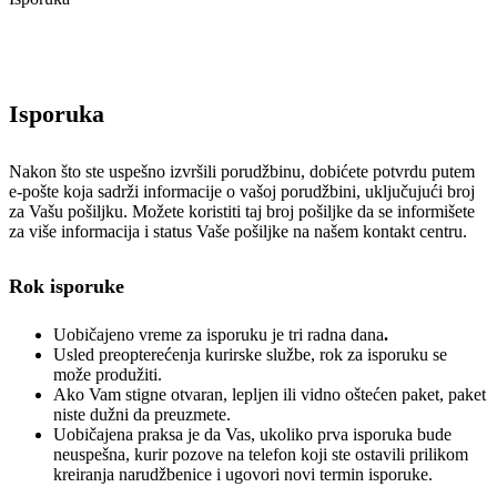
Isporuka
Nakon što ste uspešno izvršili porudžbinu, dobićete potvrdu putem
e-pošte koja sadrži informacije o vašoj porudžbini, uključujući broj
za Vašu pošiljku. Možete koristiti taj broj pošiljke da se informišete
za više informacija i status Vaše pošiljke na našem kontakt centru.
Rok isporuke
Uobičajeno vreme za isporuku je tri radna dana
.
Usled preopterećenja kurirske službe, rok za isporuku se
može produžiti.
Ako Vam stigne otvaran, lepljen ili vidno oštećen paket, paket
niste dužni da preuzmete.
Uobičajena praksa je da Vas, ukoliko prva isporuka bude
neuspešna, kurir pozove na telefon koji ste ostavili prilikom
kreiranja narudžbenice i ugovori novi termin isporuke.