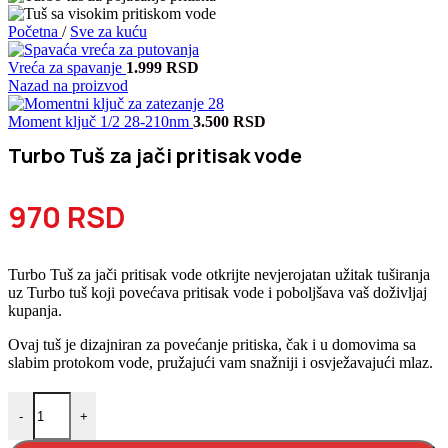
Početna
/
Sve za kuću
Vreća za spavanje
1.999
RSD
Nazad na proizvod
Moment ključ 1/2 28-210nm
3.500
RSD
Turbo Tuš za jači pritisak vode
970
RSD
Turbo Tuš za jači pritisak vode otkrijte nevjerojatan užitak tuširanja
uz Turbo tuš koji povećava pritisak vode i poboljšava vaš doživljaj
kupanja.
Ovaj tuš je dizajniran za povećanje pritiska, čak i u domovima sa
slabim protokom vode, pružajući vam snažniji i osvježavajući mlaz.
Turbo Tuš za jači pritisak vode količina
-
+