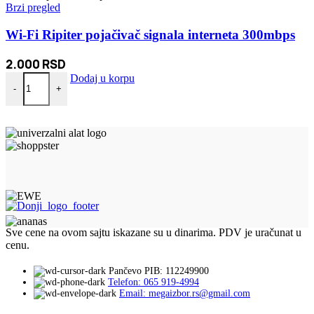
Brzi pregled
Wi-Fi Ripiter pojačivač signala interneta 300mbps
2.000
RSD
Wi-Fi Ripiter pojačivač signala interneta 300mbps količina
Dodaj u korpu
-
+
Sve cene na ovom sajtu iskazane su u dinarima. PDV je uračunat u
cenu.
Pančevo PIB: 112249900
Telefon: 065 919-4994
Email: megaizbor.rs@gmail.com