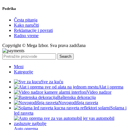
Podrška
Česta pitanja
Kako naručiti
Reklamacije i povrati
Radno vreme
Copyright © Mega Izbor. Sva prava zadržana
Search
Meni
Kategorije
Sve za kuću
Alat i oprema
Video nadzor
Baštenska dekoracija
Novogodišnja rasveta
Solarna i
led rasveta
Auto oprema