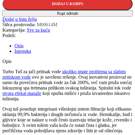
DODAJ U KORPU
Kupi odmah
Dodaj u listu želja
Šifra proizvoda:
M00614M
Kategorija:
Sve za kuću
Podeli:
Opis
Isporuka
Opis
Turbo Tuš za jači pritisak vode
ukoliko imate problema sa slabim
pritiskom vode
ovo je savršeno rešenje. Ovaj inovativni proizvod ne
samo da povećava pritisak vode za čak 200%, već vam pruža osećaj
luksuznog spa tretmana prilikom svakog tuširanja. Spiralni tok vode
stvara efekat masaže
koji opušta mišiće i pruža izvanredno iskustvo
tuširanja.
Ovaj tuš poseduje integrisani višeslojni sistem filtracije koji efikasno
uklanja 99,9% bakterija i drugih nečistoća iz vode. Hemikalije, buđ i
gljivice koje se nalaze u vodi često izazivaju iritacije kože, crvenilo i
bubuljice. S ovim tušem vaša koža će ostati čista i glatka, jer
prečišćena voda poboljšava njeno zdravlje i štiti je od oštećenja.