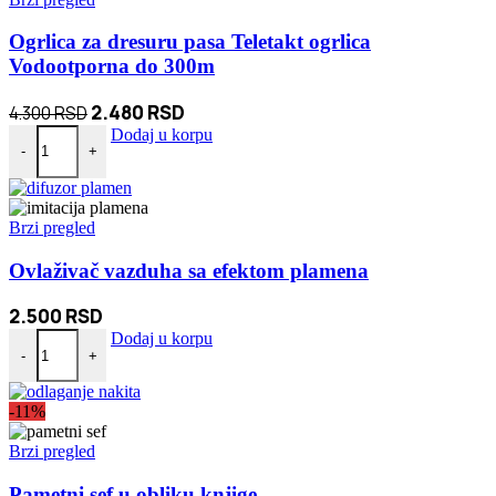
Ogrlica za dresuru pasa Teletakt ogrlica
Vodootporna do 300m
Originalna
Trenutna
2.480
RSD
4.300
RSD
Ogrlica za dresuru pasa Teletakt ogrlica Vodootporna do 300m količi
cena
cena
Dodaj u korpu
-
+
je
je:
bila:
2.480 RSD.
4.300 RSD.
Brzi pregled
Ovlaživač vazduha sa efektom plamena
2.500
RSD
Ovlaživač vazduha sa efektom plamena količina
Dodaj u korpu
-
+
-11%
Brzi pregled
Pametni sef u obliku knjige