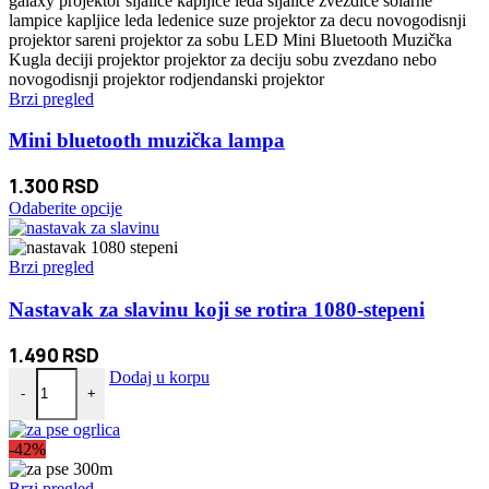
Brzi pregled
Mini bluetooth muzička lampa
1.300
RSD
Ovaj
Odaberite opcije
proizvod
ima
više
Brzi pregled
varijanti.
Opcije
Nastavak za slavinu koji se rotira 1080-stepeni
mogu
biti
1.490
RSD
izabrane
Nastavak za slavinu koji se rotira 1080-stepeni količina
Dodaj u korpu
na
-
+
stranici
proizvoda.
-42%
Brzi pregled