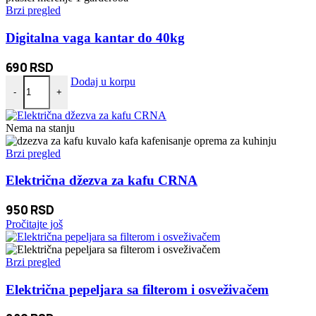
Brzi pregled
Digitalna vaga kantar do 40kg
690
RSD
Digitalna vaga kantar do 40kg količina
Dodaj u korpu
-
+
Nema na stanju
Brzi pregled
Električna džezva za kafu CRNA
950
RSD
Pročitajte još
Brzi pregled
Električna pepeljara sa filterom i osveživačem