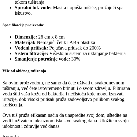
tokom tuširanja.
Spiralni tok vode:
Masira i opušta mišiće, pružajući spa
iskustvo.
Specifikacije proizvoda:
Dimenzije:
26 cm x 8 cm
Materijal:
Nerđajući čelik i ABS plastika
Vodeni pritisak:
Pojačava pritisak do 200%
Sistem filtracije:
Višeslojni sistem za uklanjanje bakterija
Smanjenje potrošnje vode:
30%
Više od običnog tuširanja
Sa ovim proizvodom, ne samo da ćete uživati u svakodnevnom
tuširanju, već ćete istovremeno brinuti i o svom zdravlju. Filtrirana
voda štiti vašu kožu od bakterija i nečistoća koje mogu izazvati
iritacije, dok visoki pritisak pruža zadovoljstvo prilikom svakog
korišćenja.
Ova tuš pruža efikasan način da unapredite svoj dom, uštedite na
vodi i uživate u luksuznom iskustvu svakog dana. Uložite u svoju
udobnost i zdravlje već danas.
Isporuka