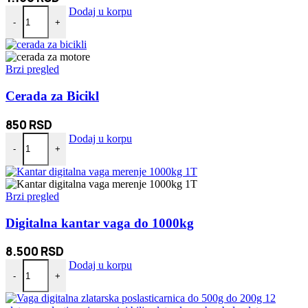
Bahama viseća ležaljka za dvorište i baštu Plava količina
Dodaj u korpu
-
+
Brzi pregled
Cerada za Bicikl
850
RSD
Cerada za Bicikl količina
Dodaj u korpu
-
+
Brzi pregled
Digitalna kantar vaga do 1000kg
8.500
RSD
Digitalna kantar vaga do 1000kg količina
Dodaj u korpu
-
+