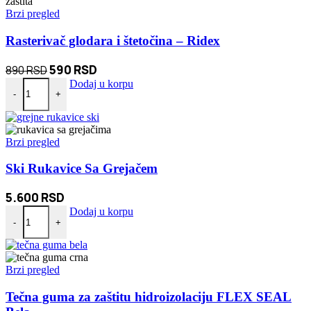
Brzi pregled
Rasterivač glodara i štetočina – Ridex
Originalna
Trenutna
590
RSD
890
RSD
Rasterivač glodara i štetočina – Ridex količina
cena
cena
Dodaj u korpu
-
+
je
je:
bila:
590 RSD.
890 RSD.
Brzi pregled
Ski Rukavice Sa Grejačem
5.600
RSD
Ski Rukavice Sa Grejačem količina
Dodaj u korpu
-
+
Brzi pregled
Tečna guma za zaštitu hidroizolaciju FLEX SEAL