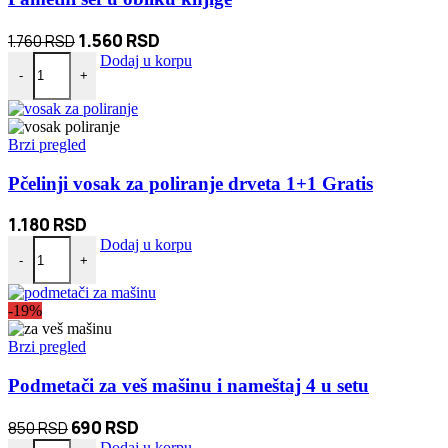
Originalna
Trenutna
1.560
RSD
1.760
RSD
Pametni sef u obliku knjige količina
cena
cena
Dodaj u korpu
-
+
je
je:
bila:
1.560 RSD.
1.760 RSD.
Brzi pregled
Pčelinji vosak za poliranje drveta 1+1 Gratis
1.180
RSD
Pčelinji vosak za poliranje drveta 1+1 Gratis količina
Dodaj u korpu
-
+
-19%
Brzi pregled
Podmetači za veš mašinu i nameštaj 4 u setu
Originalna
Trenutna
690
RSD
850
RSD
Podmetači za veš mašinu i nameštaj 4 u setu količina
Dodaj u korpu