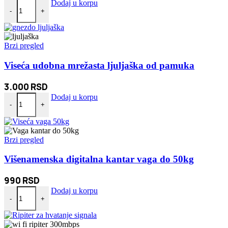
Viseća digitlna vaga do 500kg količina
Dodaj u korpu
-
+
Brzi pregled
Viseća udobna mrežasta ljuljaška od pamuka
3.000
RSD
Viseća udobna mrežasta ljuljaška od pamuka količina
Dodaj u korpu
-
+
Brzi pregled
Višenamenska digitalna kantar vaga do 50kg
990
RSD
Višenamenska digitalna kantar vaga do 50kg količina
Dodaj u korpu
-
+