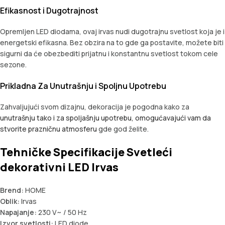
Efikasnost i Dugotrajnost
Opremljen LED diodama, ovaj irvas nudi dugotrajnu svetlost koja je i
energetski efikasna. Bez obzira na to gde ga postavite, možete biti
sigurni da će obezbediti prijatnu i konstantnu svetlost tokom cele
sezone.
Prikladna Za Unutrašnju i Spoljnu Upotrebu
Zahvaljujući svom dizajnu, dekoracija je pogodna kako za
unutrašnju tako i za spoljašnju upotrebu, omogućavajući vam da
stvorite prazničnu atmosferu
gde god želite.
Tehničke Specifikacije Svetleći
dekorativni LED Irvas
Brend:
HOME
Oblik:
Irvas
Napajanje:
230 V~ / 50 Hz
Izvor svetlosti:
LED diode