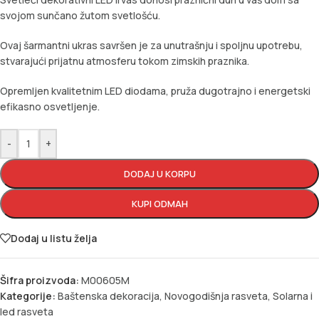
svojom sunčano žutom svetlošću.
Ovaj šarmantni ukras savršen je za unutrašnju i spoljnu upotrebu,
stvarajući prijatnu atmosferu tokom zimskih praznika.
Opremljen kvalitetnim LED diodama, pruža dugotrajno i energetski
efikasno osvetljenje.
-
+
DODAJ U KORPU
KUPI ODMAH
Dodaj u listu želja
Šifra proizvoda:
M00605M
Kategorije:
Baštenska dekoracija
,
Novogodišnja rasveta
,
Solarna i
led rasveta