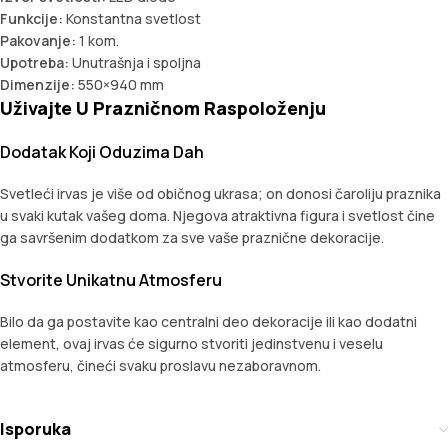
Funkcije:
Konstantna svetlost
Pakovanje:
1 kom.
Upotreba:
Unutrašnja i spoljna
Dimenzije:
550×940 mm
Uživajte U Prazničnom Raspoloženju
Dodatak Koji Oduzima Dah
Svetleći irvas je više od običnog ukrasa; on donosi čaroliju praznika
u svaki kutak vašeg doma. Njegova atraktivna figura i svetlost čine
ga savršenim dodatkom za sve vaše praznične dekoracije.
Stvorite Unikatnu Atmosferu
Bilo da ga postavite kao centralni deo dekoracije ili kao dodatni
element, ovaj irvas će sigurno stvoriti jedinstvenu i veselu
atmosferu, čineći svaku proslavu nezaboravnom.
Isporuka