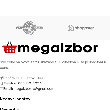
Sve cene na ovom sajtu iskazane su u dinarima. PDV je uračunat u
cenu.
Pančevo PIB: 112249900
Telefon: 065 919-4994
Email: megaizbor.rs@gmail.com
Nedavni postovi
Megaizbor