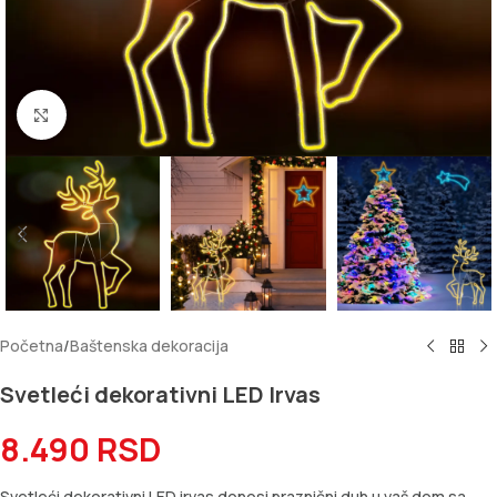
Kliknite za uvećanje
Početna
/
Baštenska dekoracija
Svetleći dekorativni LED Irvas
8.490
RSD
Svetleći dekorativni LED irvas donosi praznični duh u vaš dom sa