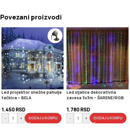
Povezani proizvodi
Led projektor snežne pahulje
Led sijalice dekorativna
tačkice – BELA
zavesa 3x3m – ŠARENE/RGB
1.450
RSD
1.780
RSD
-
+
-
+
DODAJ U KORPU
DODAJ U KORPU