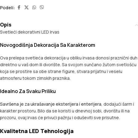
Podeli:
Opis
Svetleći dekorativni LED Irvas
Novogodišnja Dekoracija Sa Karakterom
Ova prelepa svetleća dekoracija u obliku irvasa donosi praznični duh
direktno u vaš dom ili dvorište. Sa svojom sunčano žutom svetlošću
koja se prostire sa obe strane figure, stvara prijatnu i veselu
atmosferu tokom zimskih praznika.
Idealno Za Svaku Priliku
Savršena je za ukrašavanje eksterijera i enterijera
, dodajući šarm i
karakter prostoru. Bilo da se koristi u dnevnoj sobi, dvorištu ili na
prozoru, ovaj irvas će privući pažnju i oduševiti sve prisutne.
Kvalitetna LED Tehnologija