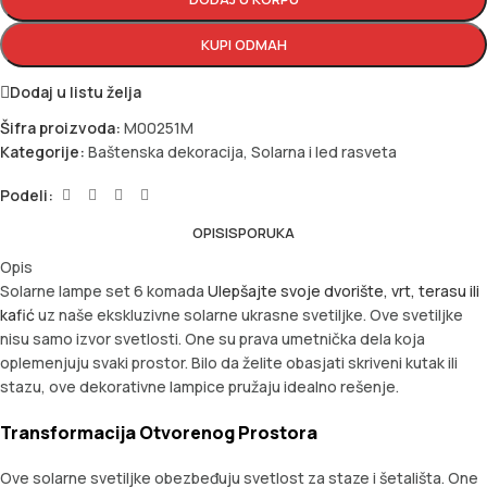
KUPI ODMAH
Dodaj u listu želja
Šifra proizvoda:
M00251M
Kategorije:
Baštenska dekoracija
,
Solarna i led rasveta
Podeli:
OPIS
ISPORUKA
Opis
Solarne lampe set 6 komada
Ulepšajte svoje dvorište, vrt, terasu ili
kafić
uz naše ekskluzivne solarne ukrasne svetiljke. Ove svetiljke
nisu samo izvor svetlosti. One su prava umetnička dela koja
oplemenjuju svaki prostor. Bilo da želite obasjati skriveni kutak ili
stazu, ove dekorativne lampice pružaju idealno rešenje.
Transformacija Otvorenog Prostora
Ove solarne svetiljke obezbeđuju svetlost za staze i šetališta. One