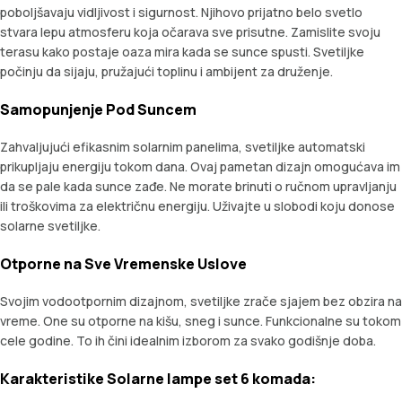
poboljšavaju vidljivost i sigurnost. Njihovo prijatno belo svetlo
stvara lepu atmosferu koja očarava sve prisutne. Zamislite svoju
terasu kako postaje oaza mira kada se sunce spusti. Svetiljke
počinju da sijaju, pružajući toplinu i ambijent za druženje.
Samopunjenje Pod Suncem
Zahvaljujući efikasnim solarnim panelima, svetiljke automatski
prikupljaju energiju tokom dana. Ovaj pametan dizajn omogućava im
da se pale kada sunce zađe. Ne morate brinuti o ručnom upravljanju
ili troškovima za električnu energiju. Uživajte u slobodi koju donose
solarne svetiljke.
Otporne na Sve Vremenske Uslove
Svojim vodootpornim dizajnom, svetiljke zrače sjajem bez obzira na
vreme. One su otporne na kišu, sneg i sunce. Funkcionalne su tokom
cele godine. To ih čini idealnim izborom za svako godišnje doba.
Karakteristike Solarne lampe set 6 komada: