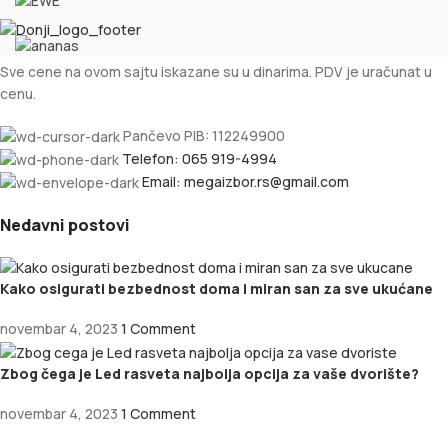
Sve cene na ovom sajtu iskazane su u dinarima. PDV je uračunat u
cenu.
Pančevo PIB: 112249900
Telefon: 065 919-4994
Email: megaizbor.rs@gmail.com
Nedavni postovi
Kako osigurati bezbednost doma i miran san za sve ukućane
novembar 4, 2023
1 Comment
Zbog čega je Led rasveta najbolja opcija za vaše dvorište?
novembar 4, 2023
1 Comment