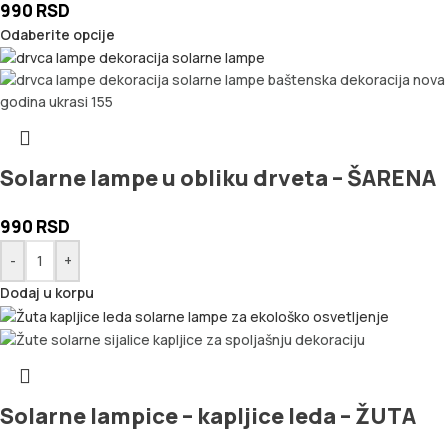
990
RSD
Odaberite opcije
Solarne lampe u obliku drveta – ŠARENA
990
RSD
-
+
Dodaj u korpu
Solarne lampice – kapljice leda – ŽUTA