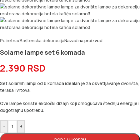
Početna
/
Baštenska dekoracija
Nazad na proizvod
Solarne lampe set 6 komada
2.390
RSD
Set solarnih lampi od 6 komada idealan je za osvetljavanje dvorišta,
terasa i vrtova.
Ove lampe koriste ekološki dizajn koji omogućava štednju energije i
dugotrajnu upotrebu.
-
+
DODAJ U KORPU