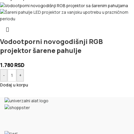
Vodootporni novogodišnji RGB
projektor šarene pahulje
1.780
RSD
-
+
Dodaj u korpu