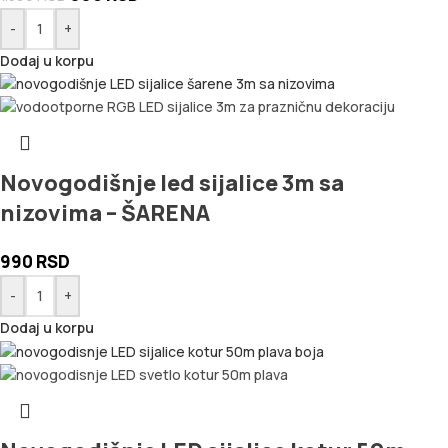
-
+
Dodaj u korpu
Novogodišnje led sijalice 3m sa
nizovima – ŠARENA
990
RSD
-
+
Dodaj u korpu