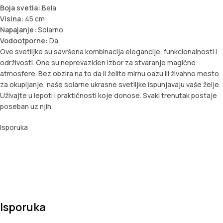
Boja svetla:
Bela
Visina:
45 cm
Napajanje:
Solarno
Vodootporne:
Da
Ove svetiljke su savršena kombinacija elegancije, funkcionalnosti i
održivosti. One su neprevaziđen izbor za stvaranje magične
atmosfere. Bez obzira na to da li želite mirnu oazu ili živahno mesto
za okupljanje, naše solarne ukrasne svetiljke ispunjavaju vaše želje.
Uživajte u lepoti i praktičnosti koje donose. Svaki trenutak postaje
poseban uz njih.
Isporuka
Isporuka