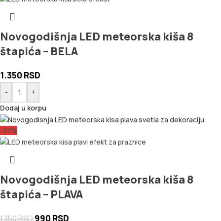
Novogodišnja LED meteorska kiša 8
štapića – BELA
1.350
RSD
-
+
Dodaj u korpu
-27%
Novogodišnja LED meteorska kiša 8
štapića – PLAVA
990
RSD
1.350
RSD