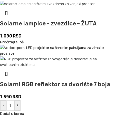
Solarne lampice – zvezdice – ŽUTA
1.090
RSD
Pročitajte još
Solarni RGB reflektor za dvorište 7 boja
1.590
RSD
-
+
Dodaj u korpu