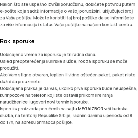
Nakon što ste uspešno izvršili porudžbinu, dobićete potvrdu putem
e-pošte koja sadrži informacije o vašoj porudžbini, uključujući broj
za Vašu pošiljku. Možete koristiti taj broj pošiljke da se informišete
za više informacija i status Vaše pošiljke na našem kontakt centru.
Rok isporuke
Uobičajeno vreme za isporuku je tri radna dana
.
Usled preopterećenja kurirske službe, rok za isporuku se može
produžiti.
Ako Vam stigne otvaran, lepljen ili vidno oštećen paket, paket niste
dužni da preuzmete.
Uobičajena praksa je da Vas, ukoliko prva isporuka bude neuspešna,
kurir pozove na telefon koji ste ostavili prilikom kreiranja
narudžbenice i ugovori novi termin isporuke.
Isporuku proizvoda poručenih na sajtu
MEGAIZBOR
vrši kurirska
služba, na teritoriji Republike Srbije, radnim danima u periodu od 8
do 17h, na adresu primaoca pošiljke.