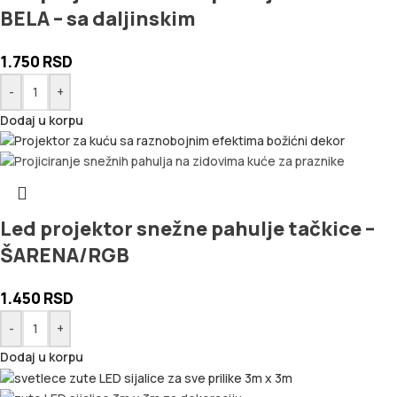
BELA – sa daljinskim
1.750
RSD
-
+
Dodaj u korpu
Led projektor snežne pahulje tačkice –
ŠARENA/RGB
1.450
RSD
-
+
Dodaj u korpu