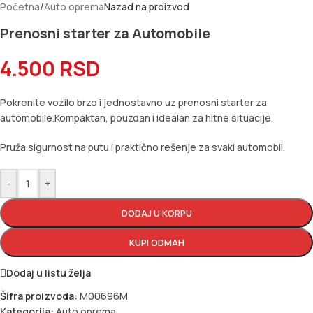
Početna
/
Auto oprema
Nazad na proizvod
Prenosni starter za Automobile
4.500
RSD
Pokrenite vozilo brzo i jednostavno uz prenosni starter za
automobile.Kompaktan, pouzdan i idealan za hitne situacije.
Pruža sigurnost na putu i praktično rešenje za svaki automobil.
-
+
DODAJ U KORPU
KUPI ODMAH
Dodaj u listu želja
Šifra proizvoda:
M00696M
Kategorija:
Auto oprema