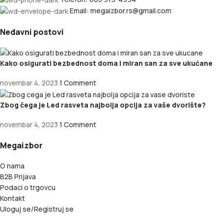
Email: megaizbor.rs@gmail.com
Nedavni postovi
Kako osigurati bezbednost doma i miran san za sve ukućane
novembar 4, 2023
1 Comment
Zbog čega je Led rasveta najbolja opcija za vaše dvorište?
novembar 4, 2023
1 Comment
Megaizbor
O nama
B2B Prijava
Podaci o trgovcu
Kontakt
Uloguj se/Registruj se