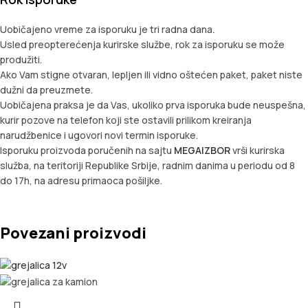
Uobičajeno vreme za isporuku je tri radna dana
.
Usled preopterećenja kurirske službe, rok za isporuku se može
produžiti.
Ako Vam stigne otvaran, lepljen ili vidno oštećen paket, paket niste
dužni da preuzmete.
Uobičajena praksa je da Vas, ukoliko prva isporuka bude neuspešna,
kurir pozove na telefon koji ste ostavili prilikom kreiranja
narudžbenice i ugovori novi termin isporuke.
Isporuku proizvoda poručenih na sajtu
MEGAIZBOR
vrši kurirska
služba, na teritoriji Republike Srbije, radnim danima u periodu od 8
do 17h, na adresu primaoca pošiljke.
Povezani proizvodi