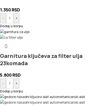
1.350
RSD
-
+
Dodaj u korpu
Garnitura ključeva za filter ulja
23komada
5.800
RSD
-
+
Dodaj u korpu