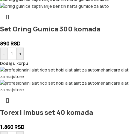
Set Oring Gumica 300 komada
890
RSD
-
+
Dodaj u korpu
Torex i imbus set 40 komada
1.860
RSD