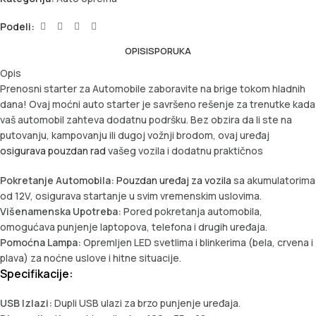
Podeli:
OPIS
ISPORUKA
Opis
Prenosni starter za Automobile zaboravite na brige tokom hladnih
dana! Ovaj moćni auto starter je savršeno rešenje za trenutke kada
vaš automobil zahteva dodatnu podršku. Bez obzira da li ste na
putovanju, kampovanju ili dugoj vožnji brodom, ovaj uređaj
osigurava pouzdan rad
vašeg vozila i dodatnu praktičnos
Pokretanje Automobila:
Pouzdan uređaj za vozila
sa akumulatorima
od 12V, osigurava startanje u svim vremenskim uslovima.
Višenamenska Upotreba:
Pored pokretanja automobila,
omogućava punjenje laptopova, telefona i drugih uređaja.
Pomoćna Lampa:
Opremljen LED svetlima i blinkerima (bela, crvena i
plava) za noćne uslove i hitne situacije.
Specifikacije:
USB Izlazi:
Dupli USB ulazi za brzo punjenje uređaja.