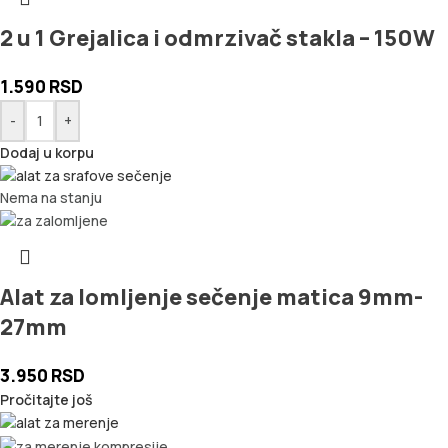
2 u 1 Grejalica i odmrzivač stakla – 150W
1.590
RSD
-
+
Dodaj u korpu
Nema na stanju
Alat za lomljenje sečenje matica 9mm-
27mm
3.950
RSD
Pročitajte još