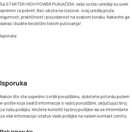
Sa STARTER HIGH POWER PUNJAČEM, vaša vozila i uređaji su uvek
spremni za pokret. Bez obzira na izazove, ovaj uređaj pruža
sigurnost, praktičnost i pouzdanost na svakom koraku. Nabavite ga
danas i budite bezbrižni tokom putovanja!
Isporuka
Isporuka
Nakon što ste uspešno izvršili porudžbinu, dobićete potvrdu putem
e-pošte koja sadrži informacije o vašoj porudžbini, uključujući broj
za Vašu pošiljku. Možete koristiti taj broj pošiljke da se informišete
za više informacija i status Vaše pošiljke na našem kontakt centru.
Rok isporuke