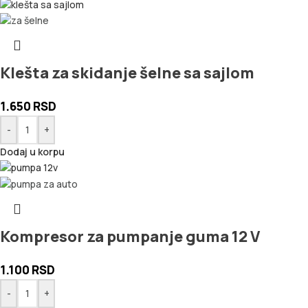
Klešta za skidanje šelne sa sajlom
1.650
RSD
-
+
Dodaj u korpu
Kompresor za pumpanje guma 12 V
1.100
RSD
-
+