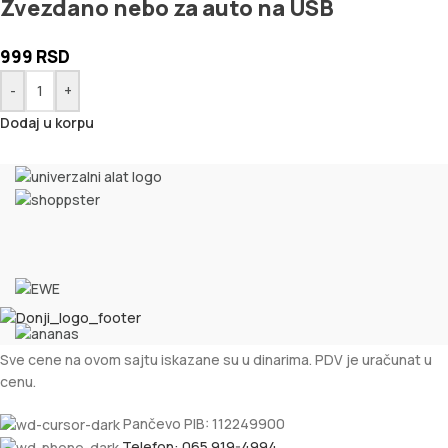
Zvezdano nebo za auto na USB
999
RSD
-
+
Dodaj u korpu
Sve cene na ovom sajtu iskazane su u dinarima. PDV je uračunat u
cenu.
Pančevo PIB: 112249900
Telefon: 065 919-4994