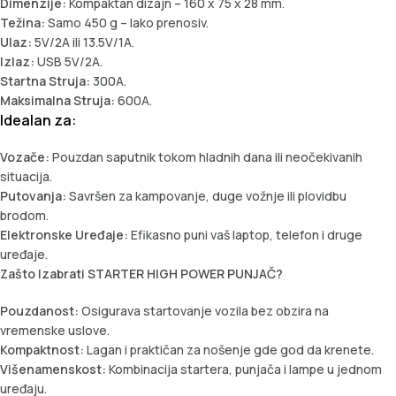
Dimenzije:
Kompaktan dizajn – 160 x 75 x 28 mm.
Težina:
Samo 450 g – lako prenosiv.
Ulaz:
5V/2A ili 13.5V/1A.
Izlaz:
USB 5V/2A.
Startna Struja:
300A.
Maksimalna Struja:
600A.
Idealan za:
Vozače:
Pouzdan saputnik tokom hladnih dana ili neočekivanih
situacija.
Putovanja:
Savršen za kampovanje, duge vožnje ili plovidbu
brodom.
Elektronske Uređaje:
Efikasno puni vaš laptop, telefon i druge
uređaje.
Zašto Izabrati STARTER HIGH POWER PUNJAČ?
Pouzdanost:
Osigurava startovanje vozila bez obzira na
vremenske uslove.
Kompaktnost:
Lagan i praktičan za nošenje gde god da krenete.
Višenamenskost:
Kombinacija startera, punjača i lampe u jednom
uređaju.