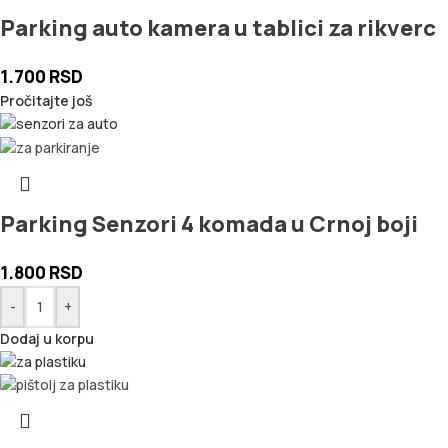
Parking auto kamera u tablici za rikverc
1.700
RSD
Pročitajte još
Parking Senzori 4 komada u Crnoj boji
1.800
RSD
-
+
Dodaj u korpu