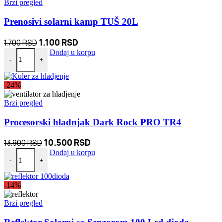
Brzi pregled
Prenosivi solarni kamp TUŠ 20L
Originalna
Trenutna
1.100
RSD
1.700
RSD
Prenosivi solarni kamp TUŠ 20L količina
cena
cena
Dodaj u korpu
-
+
je
je:
bila:
1.100 RSD.
-24%
1.700 RSD.
Brzi pregled
Procesorski hladnjak Dark Rock PRO TR4
Originalna
Trenutna
10.500
RSD
13.900
RSD
Procesorski hladnjak Dark Rock PRO TR4 količina
cena
cena
Dodaj u korpu
-
+
je
je:
bila:
10.500 RSD.
-14%
13.900 RSD.
Brzi pregled