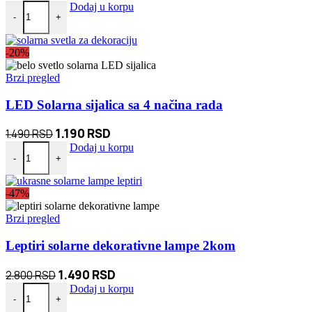
Kuhinjski set 12 delova količina
cena
cena
Dodaj u korpu
-
+
je
je:
bila:
1.680 RSD.
-20%
1.950 RSD.
Brzi pregled
LED Solarna sijalica sa 4 načina rada
Originalna
Trenutna
1.190
RSD
1.490
RSD
LED Solarna sijalica sa 4 načina rada količina
cena
cena
Dodaj u korpu
-
+
je
je:
bila:
1.190 RSD.
-47%
1.490 RSD.
Brzi pregled
Leptiri solarne dekorativne lampe 2kom
Originalna
Trenutna
1.490
RSD
2.800
RSD
Leptiri solarne dekorativne lampe 2kom količina
cena
cena
Dodaj u korpu
-
+
je
je: