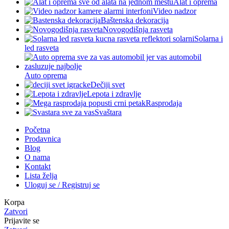
Alat i oprema
Video nadzor
Baštenska dekoracija
Novogodišnja rasveta
Solarna i
led rasveta
Auto oprema
Dečiji svet
Lepota i zdravlje
Rasprodaja
Svaštara
Početna
Prodavnica
Blog
O nama
Kontakt
Lista želja
Uloguj se / Registruj se
Korpa
Zatvori
Prijavite se