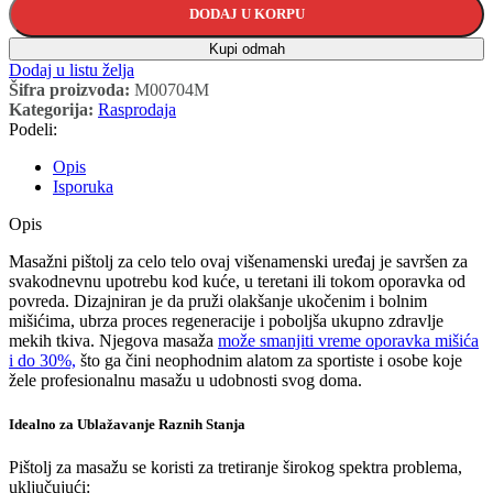
DODAJ U KORPU
Kupi odmah
Dodaj u listu želja
Šifra proizvoda:
M00704M
Kategorija:
Rasprodaja
Podeli:
Opis
Isporuka
Opis
Masažni pištolj za celo telo ovaj višenamenski uređaj je savršen za
svakodnevnu upotrebu kod kuće, u teretani ili tokom oporavka od
povreda. Dizajniran je da pruži olakšanje ukočenim i bolnim
mišićima, ubrza proces regeneracije i poboljša ukupno zdravlje
mekih tkiva. Njegova masaža
može smanjiti vreme oporavka mišića
i do 30%,
što ga čini neophodnim alatom za sportiste i osobe koje
žele profesionalnu masažu u udobnosti svog doma.
Idealno za Ublažavanje Raznih Stanja
Pištolj za masažu se koristi za tretiranje širokog spektra problema,
uključujući: