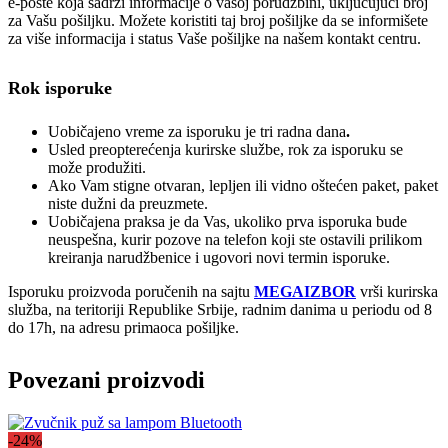
e-pošte koja sadrži informacije o vašoj porudžbini, uključujući broj
za Vašu pošiljku. Možete koristiti taj broj pošiljke da se informišete
za više informacija i status Vaše pošiljke na našem kontakt centru.
Rok isporuke
Uobičajeno vreme za isporuku je tri radna dana
.
Usled preopterećenja kurirske službe, rok za isporuku se
može produžiti.
Ako Vam stigne otvaran, lepljen ili vidno oštećen paket, paket
niste dužni da preuzmete.
Uobičajena praksa je da Vas, ukoliko prva isporuka bude
neuspešna, kurir pozove na telefon koji ste ostavili prilikom
kreiranja narudžbenice i ugovori novi termin isporuke.
Isporuku proizvoda poručenih na sajtu
MEGAIZBOR
vrši kurirska
služba, na teritoriji Republike Srbije, radnim danima u periodu od 8
do 17h, na adresu primaoca pošiljke.
Povezani proizvodi
-24%