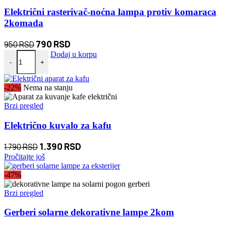
Električni rasterivač-noćna lampa protiv komaraca
2komada
Originalna
Trenutna
790
RSD
950
RSD
Električni rasterivač-noćna lampa protiv komaraca 2komada količina
cena
cena
Dodaj u korpu
-
+
je
je:
bila:
790 RSD.
-22%
Nema na stanju
950 RSD.
Brzi pregled
Električno kuvalo za kafu
Originalna
Trenutna
1.390
RSD
1.790
RSD
cena
cena
Pročitajte još
je
je:
-47%
bila:
1.390 RSD.
1.790 RSD.
Brzi pregled
Gerberi solarne dekorativne lampe 2kom