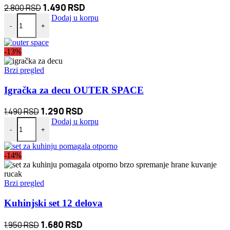
Originalna
Trenutna
1.490
RSD
2.800
RSD
Gerberi solarne dekorativne lampe 2kom količina
cena
cena
Dodaj u korpu
-
+
je
je:
bila:
1.490 RSD.
-13%
2.800 RSD.
Brzi pregled
Igračka za decu OUTER SPACE
Originalna
Trenutna
1.290
RSD
1.490
RSD
Igračka za decu OUTER SPACE količina
cena
cena
Dodaj u korpu
-
+
je
je:
bila:
1.290 RSD.
-14%
1.490 RSD.
Brzi pregled
Kuhinjski set 12 delova
Originalna
Trenutna
1.680
RSD
1.950
RSD