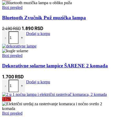
Brzi pregled
Bluetooth Zvučnik Puž muzička lampa
Originalna
Trenutna
1.890
RSD
2.490
RSD
Bluetooth Zvučnik Puž muzička lampa količina
cena
cena
Dodaj u korpu
-
+
je
je:
bila:
1.890 RSD.
2.490 RSD.
Brzi pregled
Dekorativne solarne lampice ŠARENE 2 komada
1.700
RSD
Dekorativne solarne lampice ŠARENE 2 komada količina
Dodaj u korpu
-
+
-17%
Brzi pregled