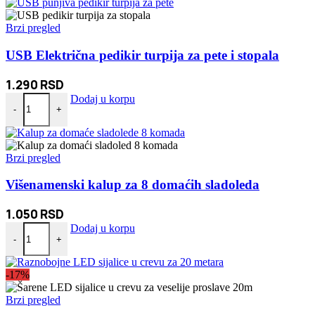
bila:
590 RSD.
790 RSD.
Brzi pregled
USB Električna pedikir turpija za pete i stopala
1.290
RSD
USB Električna pedikir turpija za pete i stopala količina
Dodaj u korpu
-
+
Brzi pregled
Višenamenski kalup za 8 domaćih sladoleda
1.050
RSD
Višenamenski kalup za 8 domaćih sladoleda količina
Dodaj u korpu
-
+
-17%
Brzi pregled