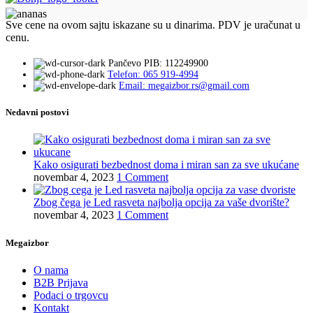
Sve cene na ovom sajtu iskazane su u dinarima. PDV je uračunat u
cenu.
Pančevo PIB: 112249900
Telefon: 065 919-4994
Email: megaizbor.rs@gmail.com
Nedavni postovi
Kako osigurati bezbednost doma i miran san za sve ukućane
novembar 4, 2023
1 Comment
Zbog čega je Led rasveta najbolja opcija za vaše dvorište?
novembar 4, 2023
1 Comment
Megaizbor
O nama
B2B Prijava
Podaci o trgovcu
Kontakt