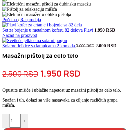
Početna
/
Rasprodaja
Set za bojenje u metalnom koferu 82 delova Plavi
1.950
RSD
Nazad na proizvod
Originalna
Trenu
Solarne Jelkice sa lampicama 2 komada
2.000
RSD
3.000
RSD
cena
cena
Masažni pištolj za celo telo
je
je:
bila:
2.000 
3.000 RSD.
Originalna
Trenutna
1.950
RSD
2.500
RSD
cena
cena
Opustite mišiće i ublažite napetost uz masažni pištolj za celo telo.
je
je:
Snažan i tih, dolazi sa više nastavaka za ciljanje različitih grupa
bila:
1.950 RSD.
mišića.
Masažni pištolj za celo telo količina
2.500 RSD.
-
+