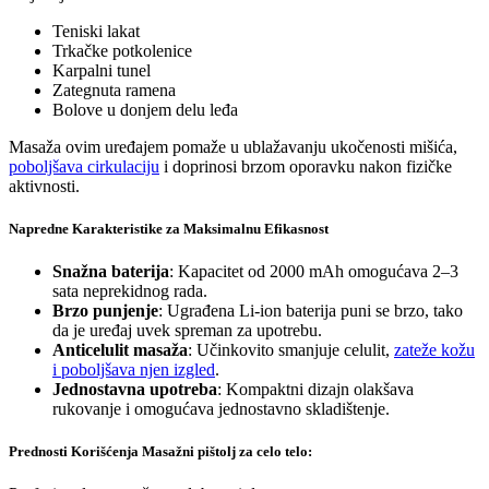
Teniski lakat
Trkačke potkolenice
Karpalni tunel
Zategnuta ramena
Bolove u donjem delu leđa
Masaža ovim uređajem pomaže u ublažavanju ukočenosti mišića,
poboljšava cirkulaciju
i doprinosi brzom oporavku nakon fizičke
aktivnosti.
Napredne Karakteristike za Maksimalnu Efikasnost
Snažna baterija
: Kapacitet od 2000 mAh omogućava 2–3
sata neprekidnog rada.
Brzo punjenje
: Ugrađena Li-ion baterija puni se brzo, tako
da je uređaj uvek spreman za upotrebu.
Anticelulit masaža
: Učinkovito smanjuje celulit,
zateže kožu
i poboljšava njen izgled
.
Jednostavna upotreba
: Kompaktni dizajn olakšava
rukovanje i omogućava jednostavno skladištenje.
Prednosti Korišćenja Masažni pištolj za celo telo: