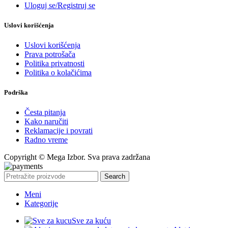
Uloguj se/Registruj se
Uslovi korišćenja
Uslovi korišćenja
Prava potrošača
Politika privatnosti
Politika o kolačićima
Podrška
Česta pitanja
Kako naručiti
Reklamacije i povrati
Radno vreme
Copyright © Mega Izbor. Sva prava zadržana
Search
Meni
Kategorije
Sve za kuću