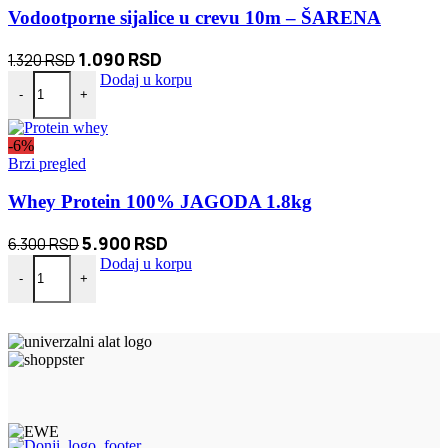
Vodootporne sijalice u crevu 10m – ŠARENA
Originalna
Trenutna
1.090
RSD
1.320
RSD
Vodootporne sijalice u crevu 10m - ŠARENA količina
cena
cena
Dodaj u korpu
-
+
je
je:
bila:
1.090 RSD.
-6%
1.320 RSD.
Brzi pregled
Whey Protein 100% JAGODA 1.8kg
Originalna
Trenutna
5.900
RSD
6.300
RSD
Whey Protein 100% JAGODA 1.8kg količina
cena
cena
Dodaj u korpu
-
+
je
je:
bila:
5.900 RSD.
6.300 RSD.