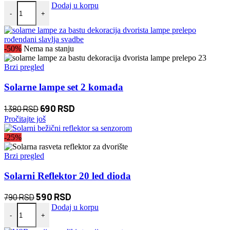
Solarne Jelkice sa lampicama 2 komada količina
cena
cena
Dodaj u korpu
-
+
je
je:
bila:
2.000 RSD.
3.000 RSD.
-50%
Nema na stanju
Brzi pregled
Solarne lampe set 2 komada
Originalna
Trenutna
690
RSD
1.380
RSD
cena
cena
Pročitajte još
je
je:
-25%
bila:
690 RSD.
1.380 RSD.
Brzi pregled
Solarni Reflektor 20 led dioda
Originalna
Trenutna
590
RSD
790
RSD
Solarni Reflektor 20 led dioda količina
cena
cena
Dodaj u korpu
-
+
je
je: