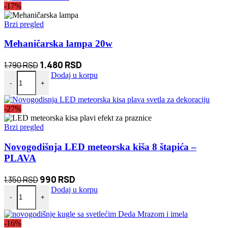
-17%
1.650 RSD.
Brzi pregled
Mehaničarska lampa 20w
Originalna
Trenutna
1.480
RSD
1.790
RSD
Mehaničarska lampa 20w količina
cena
cena
Dodaj u korpu
-
+
je
je:
bila:
1.480 RSD.
-27%
1.790 RSD.
Brzi pregled
Novogodišnja LED meteorska kiša 8 štapića –
PLAVA
Originalna
Trenutna
990
RSD
1.350
RSD
Novogodišnja LED meteorska kiša 8 štapića – PLAVA količina
cena
cena
Dodaj u korpu
-
+
je
je:
bila:
990 RSD.
-16%
1.350 RSD.