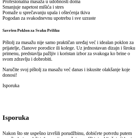
Profesionalna masaža u udobnosti doma
Smanjuje napetost mišića i stres
Pomaže u sprečavanju upala i oštećenja tkiva
Pogodan za svakodnevnu upotrebu i sve uzraste
Savršen Poklon za Svaku Priliku
Pištolj za masažu nije samo praktičan uređaj već i idealan poklon za
prijatelje, članove porodice ili kolege. Uz jednostavan dizajn i široku
primenu, predstavlja pažljiv i koristan izbor za svakoga ko brine o
svom zdravlju i dobrobiti.
Naručite svoj pištolj za masažu već danas i iskusite olakšanje koje
donosi!
Isporuka
Isporuka
Nakon što ste uspešno izvršili porudžbinu, dobićete potvrdu putem