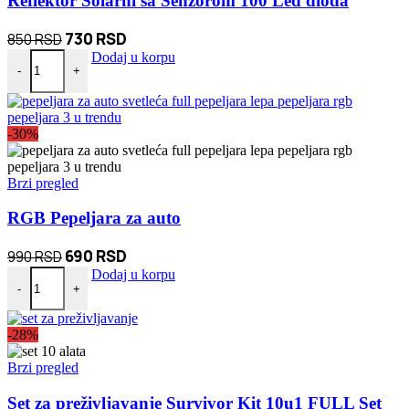
Reflektor Solarni sa Senzorom 100 Led dioda
Originalna
Trenutna
730
RSD
850
RSD
Reflektor Solarni sa Senzorom 100 Led dioda količina
cena
cena
Dodaj u korpu
-
+
je
je:
bila:
730 RSD.
850 RSD.
-30%
Brzi pregled
RGB Pepeljara za auto
Originalna
Trenutna
690
RSD
990
RSD
RGB Pepeljara za auto količina
cena
cena
Dodaj u korpu
-
+
je
je:
bila:
690 RSD.
-28%
990 RSD.
Brzi pregled
Set za preživljavanje Survivor Kit 10u1 FULL Set