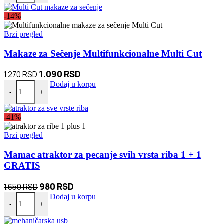
bila:
1.490 RSD.
-14%
2.800 RSD.
Brzi pregled
Makaze za Sečenje Multifunkcionalne Multi Cut
Originalna
Trenutna
1.090
RSD
1.270
RSD
Makaze za Sečenje Multifunkcionalne Multi Cut količina
cena
cena
Dodaj u korpu
-
+
je
je:
bila:
1.090 RSD.
-41%
1.270 RSD.
Brzi pregled
Mamac atraktor za pecanje svih vrsta riba 1 + 1
GRATIS
Originalna
Trenutna
980
RSD
1.650
RSD
Mamac atraktor za pecanje svih vrsta riba 1 + 1 GRATIS količina
cena
cena
Dodaj u korpu
-
+
je
je:
bila:
980 RSD.