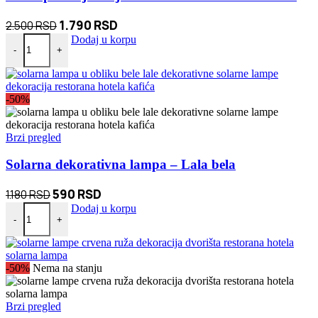
Originalna
Trenutna
1.790
RSD
2.500
RSD
Set za preživljavanje Survivor Kit 10u1 FULL Set količina
cena
cena
Dodaj u korpu
-
+
je
je:
bila:
1.790 RSD.
2.500 RSD.
-50%
Brzi pregled
Solarna dekorativna lampa – Lala bela
Originalna
Trenutna
590
RSD
1.180
RSD
Solarna dekorativna lampa – Lala bela količina
cena
cena
Dodaj u korpu
-
+
je
je:
bila:
590 RSD.
1.180 RSD.
-50%
Nema na stanju
Brzi pregled