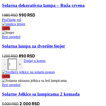
Solarna dekorativna lampa – Ruža crvena
Originalna
Trenutna
990
RSD
1.980
RSD
cena
cena
Pročitajte još
je
je:
-26%
bila:
990 RSD.
1.980 RSD.
Brzi pregled
Solarna lampa za dvorište fenjer
Originalna
Trenutna
890
RSD
1.200
RSD
Solarna lampa za dvorište fenjer količina
cena
cena
Dodaj u korpu
-
+
je
je:
bila:
890 RSD.
-33%
1.200 RSD.
Brzi pregled
Solarne Jelkice sa lampicama 2 komada
Originalna
Trenutna
2.000
RSD
3.000
RSD