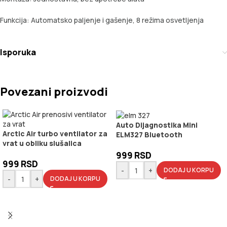
Funkcija: Automatsko paljenje i gašenje, 8 režima osvetljenja
Isporuka
Povezani proizvodi
Auto Dijagnostika Mini
Arctic Air turbo ventilator za
ELM327 Bluetooth
vrat u obliku slušalica
999
RSD
999
RSD
-
+
DODAJ U KORPU
-
+
DODAJ U KORPU