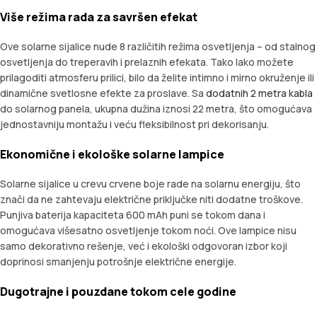
Više režima rada za savršen efekat
Ove solarne sijalice nude 8 različitih režima osvetljenja – od stalnog
osvetljenja do treperavih i prelaznih efekata. Tako lako možete
prilagoditi atmosferu prilici, bilo da želite intimno i mirno okruženje ili
dinamične svetlosne efekte za proslave. Sa
dodatnih 2 metra kabla
do solarnog panela, ukupna dužina iznosi 22 metra, što omogućava
jednostavniju montažu i veću fleksibilnost pri dekorisanju.
Ekonomične i ekološke solarne lampice
Solarne sijalice u crevu crvene boje rade na solarnu energiju, što
znači da ne zahtevaju električne priključke niti dodatne troškove.
Punjiva baterija kapaciteta 600 mAh puni se tokom dana i
omogućava višesatno osvetljenje tokom noći. Ove lampice nisu
samo dekorativno rešenje, već i ekološki odgovoran izbor koji
doprinosi smanjenju potrošnje električne energije.
Dugotrajne i pouzdane tokom cele godine