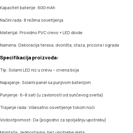
Kapacitet baterije: 600 mAh
Načini rada: 8 režima osvetljenja
Materijal: Providno PVC crevo + LED diode
Namena: Dekoracija terasa, dvorišta, staza, prozora i ograda
Specifikacija proizvoda:
Tip: Solarni LED niz u crevu – crvena boja
Napajanje: Solarni panel sa punjivom baterijom
Punjenje: 6–8 sati (u zavisnosti od sunčevog svetla)
Trajanje rada: Višesatno osvetljenje tokom noći
Vodootpornost: Da (pogodno za spoljašnju upotrebu)
Montaža: Jednostavna, bez upotrebe alata