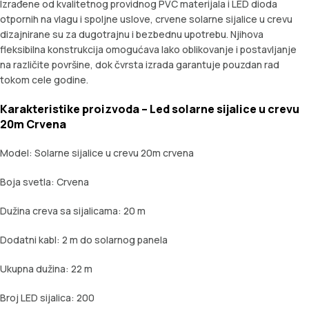
Izrađene od kvalitetnog providnog PVC materijala i LED dioda
otpornih na vlagu i spoljne uslove, crvene solarne sijalice u crevu
dizajnirane su za dugotrajnu i bezbednu upotrebu. Njihova
fleksibilna konstrukcija omogućava lako oblikovanje i postavljanje
na različite površine, dok čvrsta izrada garantuje pouzdan rad
tokom cele godine.
Karakteristike proizvoda – Led solarne sijalice u crevu
20m Crvena
Model: Solarne sijalice u crevu 20m crvena
Boja svetla: Crvena
Dužina creva sa sijalicama: 20 m
Dodatni kabl: 2 m do solarnog panela
Ukupna dužina: 22 m
Broj LED sijalica: 200