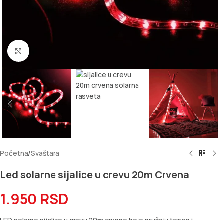
Kliknite za uvećanje
Početna
/
Svaštara
Led solarne sijalice u crevu 20m Crvena
1.950
RSD
LED solarne sijalice u crevu 20m crvene boje pružaju topao i