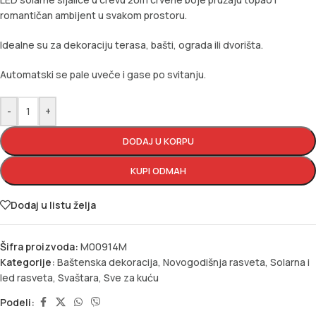
romantičan ambijent u svakom prostoru.
Idealne su za dekoraciju terasa, bašti, ograda ili dvorišta.
Automatski se pale uveče i gase po svitanju.
-
+
DODAJ U KORPU
KUPI ODMAH
Dodaj u listu želja
Šifra proizvoda:
M00914M
Kategorije:
Baštenska dekoracija
,
Novogodišnja rasveta
,
Solarna i
led rasveta
,
Svaštara
,
Sve za kuću
Podeli: