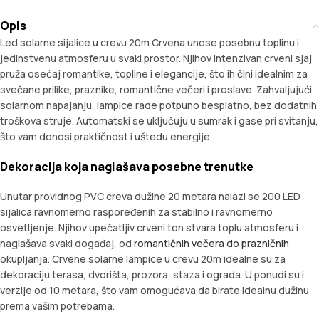
Opis
Led solarne sijalice u crevu 20m Crvena unose posebnu toplinu i
jedinstvenu atmosferu u svaki prostor. Njihov intenzivan crveni sjaj
pruža osećaj romantike, topline i elegancije, što ih čini idealnim za
svečane prilike, praznike, romantične večeri i proslave. Zahvaljujući
solarnom napajanju, lampice rade potpuno besplatno, bez dodatnih
troškova struje. Automatski se uključuju u sumrak i gase pri svitanju,
što vam donosi praktičnost i uštedu energije.
Dekoracija koja naglašava posebne trenutke
Unutar providnog PVC creva dužine 20 metara nalazi se 200 LED
sijalica ravnomerno raspoređenih za stabilno i ravnomerno
osvetljenje. Njihov upečatljiv crveni ton stvara toplu atmosferu i
naglašava svaki događaj, od
romantičnih večera do prazničnih
okupljanja. Crvene solarne lampice u crevu 20m idealne su za
dekoraciju terasa, dvorišta, prozora, staza i ograda. U ponudi su i
verzije od 10 metara, što vam omogućava da birate idealnu dužinu
prema vašim potrebama.