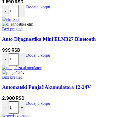
1.690
RSD
Alat za skidanje tapacirunga količina
Dodaj u korpu
-
+
Brzi pregled
Auto Dijagnostika Mini ELM327 Bluetooth
999
RSD
Auto Dijagnostika Mini ELM327 Bluetooth količina
Dodaj u korpu
-
+
Brzi pregled
Automatski Punjač Akumulatora 12-24V
2.900
RSD
Automatski Punjač Akumulatora 12-24V količina
Dodaj u korpu
-
+