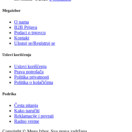
Megaizbor
O nama
B2B Prijava
Podaci o trgovcu
Kontakt
Uloguj se/Registruj se
Uslovi korišćenja
Uslovi korišćenja
Prava potrošača
Politika privatnosti
Politika o kolačićima
Podrška
Česta pitanja
Kako naručiti
Reklamacije i povrati
Radno vreme
Copyright © Mega Izbor. Sva prava zadržana