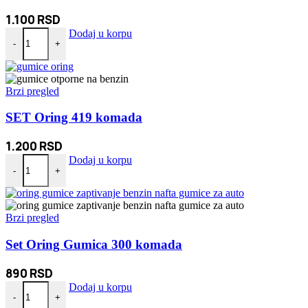
1.100
RSD
Ručni usisivač 2u1 Vacum Cleaner 120W količina
Dodaj u korpu
-
+
Brzi pregled
SET Oring 419 komada
1.200
RSD
SET Oring 419 komada količina
Dodaj u korpu
-
+
Brzi pregled
Set Oring Gumica 300 komada
890
RSD
Set Oring Gumica 300 komada količina
Dodaj u korpu
-
+