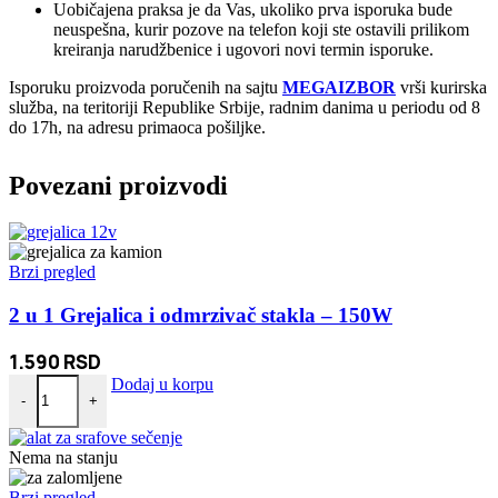
Uobičajena praksa je da Vas, ukoliko prva isporuka bude
neuspešna, kurir pozove na telefon koji ste ostavili prilikom
kreiranja narudžbenice i ugovori novi termin isporuke.
Isporuku proizvoda poručenih na sajtu
MEGAIZBOR
vrši kurirska
služba, na teritoriji Republike Srbije, radnim danima u periodu od 8
do 17h, na adresu primaoca pošiljke.
Povezani proizvodi
Brzi pregled
2 u 1 Grejalica i odmrzivač stakla – 150W
1.590
RSD
2 u 1 Grejalica i odmrzivač stakla - 150W količina
Dodaj u korpu
-
+
Nema na stanju
Brzi pregled