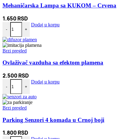
Mehaničarska Lampa sa KUKOM – Crvena
1.650
RSD
Mehaničarska Lampa sa KUKOM - Crvena količina
Dodaj u korpu
-
+
Brzi pregled
Ovlaživač vazduha sa efektom plamena
2.500
RSD
Ovlaživač vazduha sa efektom plamena količina
Dodaj u korpu
-
+
Brzi pregled
Parking Senzori 4 komada u Crnoj boji
1.800
RSD
Parking Senzori 4 komada u Crnoj boji količina
Dodaj u korpu