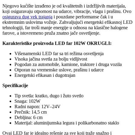
Njegovo kućište izrađeno je od kvalitetnih i izdržljivih materijala,
koji osiguravaju otpornost na udarce, vibracije, vlagu i prašinu. Ovo
osigurava dug vek trajanja
i pouzdane performanse čak i u
ekstremnim uslovima vožnje. Zahvaljujući energetski efikasnoj LED
tehnologiji, far troši manje energije u odnosu na klasične halogene
farove, a istovremeno pruža znatno jače osvetljenje.
Karakteristike proizvoda LED far 102W OKRUGLI:
Višenamenski LED far sa tri režima osvetljenja
Visoka jačina svetla za bolju vidljivost
Pogodan za automobile, kamione, traktore i druga vozila
Otporan na vremenske uslove, prašinu i udarce
Energetski efikasan i dugotrajan
Specifikacije
Tip svetla: kratko, dugo i žuto svetlo
Snaga: 102W
Radni napon: 12V–24V
Prečnik: 14,5 cm
Debljina: 6 cm
Materijal: aluminijumska legura i polikarbonatno staklo
Ovaj LED far je idealno rešenje za sve koji traže snažno i