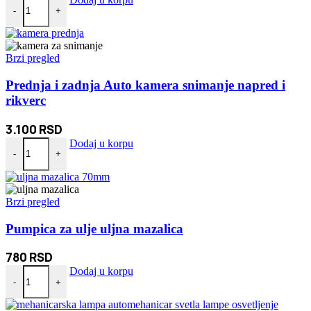
-
+
Brzi pregled
Prednja i zadnja Auto kamera snimanje napred i
rikverc
3.100
RSD
Prednja i zadnja Auto kamera snimanje napred i rikverc količina
Dodaj u korpu
-
+
Brzi pregled
Pumpica za ulje uljna mazalica
780
RSD
Pumpica za ulje uljna mazalica količina
Dodaj u korpu
-
+