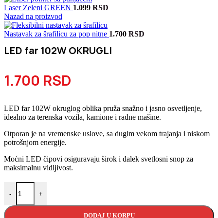
Laser Zeleni GREEN
1.099
RSD
Nazad na proizvod
Nastavak za šrafilicu za pop nitne
1.700
RSD
LED far 102W OKRUGLI
1.700
RSD
LED far 102W okruglog oblika pruža snažno i jasno osvetljenje,
idealno za terenska vozila, kamione i radne mašine.
Otporan je na vremenske uslove, sa dugim vekom trajanja i niskom
potrošnjom energije.
Moćni LED čipovi osiguravaju širok i dalek svetlosni snop za
maksimalnu vidljivost.
LED far 102W OKRUGLI količina
-
+
DODAJ U KORPU