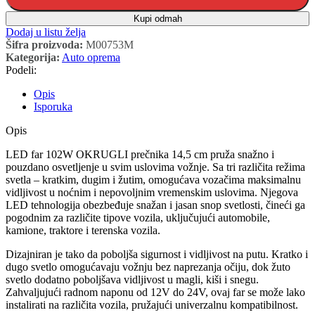
Kupi odmah
Dodaj u listu želja
Šifra proizvoda:
M00753M
Kategorija:
Auto oprema
Podeli:
Opis
Isporuka
Opis
LED far 102W OKRUGLI prečnika 14,5 cm pruža snažno i
pouzdano osvetljenje u svim uslovima vožnje. Sa tri različita režima
svetla – kratkim, dugim i žutim, omogućava vozačima maksimalnu
vidljivost u noćnim i nepovoljnim vremenskim uslovima. Njegova
LED tehnologija obezbeđuje snažan i jasan snop svetlosti, čineći ga
pogodnim za različite tipove vozila, uključujući automobile,
kamione, traktore i terenska vozila.
Dizajniran je tako da poboljša sigurnost i vidljivost na putu. Kratko i
dugo svetlo omogućavaju vožnju bez naprezanja očiju, dok žuto
svetlo dodatno poboljšava vidljivost u magli, kiši i snegu.
Zahvaljujući radnom naponu od 12V do 24V, ovaj far se može lako
instalirati na različita vozila, pružajući univerzalnu kompatibilnost.