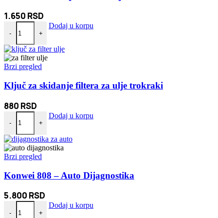
1.650
RSD
Klešta za skidanje šelne sa sajlom količina
Dodaj u korpu
-
+
Brzi pregled
Ključ za skidanje filtera za ulje trokraki
880
RSD
Ključ za skidanje filtera za ulje trokraki količina
Dodaj u korpu
-
+
Brzi pregled
Konwei 808 – Auto Dijagnostika
5.800
RSD
Konwei 808 - Auto Dijagnostika količina
Dodaj u korpu
-
+