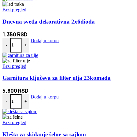
Brzi pregled
Dnevna svetla dekorativna 2x6dioda
1.350
RSD
Dnevna svetla dekorativna 2x6dioda količina
Dodaj u korpu
-
+
Brzi pregled
Garnitura ključeva za filter ulja 23komada
5.800
RSD
Garnitura ključeva za filter ulja 23komada količina
Dodaj u korpu
-
+
Brzi pregled
Klešta za skidanje šelne sa sajlom