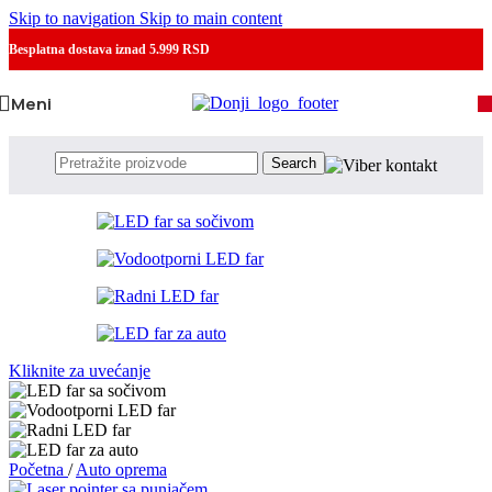
Skip to navigation
Skip to main content
Besplatna dostava
iznad 5.999 RSD
Meni
Search
Kliknite za uvećanje
Početna
/
Auto oprema