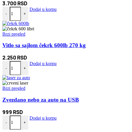
3.700
RSD
Vitlo sa sajlom čekrk 2000lb 910kg količina
Dodaj u korpu
-
+
Brzi pregled
Vitlo sa sajlom čekrk 600lb 270 kg
2.250
RSD
Vitlo sa sajlom čekrk 600lb 270 kg količina
Dodaj u korpu
-
+
Brzi pregled
Zvezdano nebo za auto na USB
999
RSD
Zvezdano nebo za auto na USB količina
Dodaj u korpu
-
+