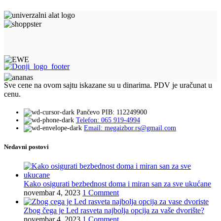
Sve cene na ovom sajtu iskazane su u dinarima. PDV je uračunat u
cenu.
Pančevo PIB: 112249900
Telefon: 065 919-4994
Email: megaizbor.rs@gmail.com
Nedavni postovi
Kako osigurati bezbednost doma i miran san za sve ukućane
novembar 4, 2023
1 Comment
Zbog čega je Led rasveta najbolja opcija za vaše dvorište?
novembar 4, 2023
1 Comment