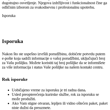
dugotrajno osvetljenje. Njegova izdržljivost i funkcionalnost čine ga
odličnim izborom za svakodnevnu i profesionalnu upotrebu.
Isporuka
Isporuka
Nakon što ste uspešno izvršili porudžbinu, dobićete potvrdu putem
e-pošte koja sadrži informacije o vašoj porudžbini, uključujući broj
za Vašu pošiljku. Možete koristiti taj broj pošiljke da se informišete
za više informacija i status Vaše pošiljke na našem kontakt centru.
Rok isporuke
Uobičajeno vreme za isporuku je tri radna dana
.
Usled preopterećenja kurirske službe, rok za isporuku se
može produžiti.
Ako Vam stigne otvaran, lepljen ili vidno oštećen paket, paket
niste dužni da preuzmete.