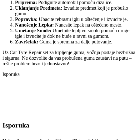
Priprema:
Podignite automobil pomoću dizalice.
Uklanjanje Predmeta:
Izvadite predmet koji je probušio
gumu.
Popravka:
Ubacite rebrastu iglu u oštećenje i izvucite je.
Nanošenje Lepka:
Nanesite lepak na oštećeno mesto.
Umetanje Smole:
Umetnite lepljivu smolu pomoću druge
igle i izvucite je dok ne bude u ravni sa gumom.
Završetak:
Guma je spremna za dalje putovanje.
Uz Car Tyre Repair set za krpljenje guma, vožnja postaje bezbrižna
i sigurna. Ne dozvolite da vas probušena guma zaustavi na putu –
rešite problem brzo i jednostavno!
Isporuka
Isporuka