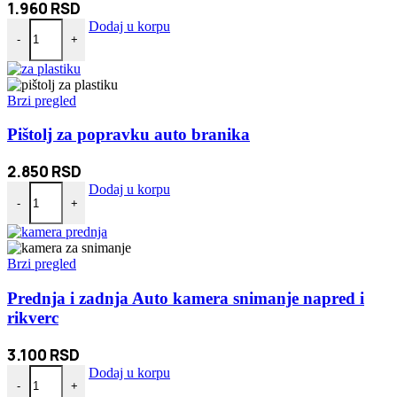
1.960
RSD
Muško ženski torex ključevi 34 komada količina
Dodaj u korpu
-
+
Brzi pregled
Pištolj za popravku auto branika
2.850
RSD
Pištolj za popravku auto branika količina
Dodaj u korpu
-
+
Brzi pregled
Prednja i zadnja Auto kamera snimanje napred i
rikverc
3.100
RSD
Prednja i zadnja Auto kamera snimanje napred i rikverc količina
Dodaj u korpu
-
+