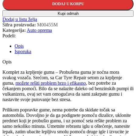
DODAJ U KORPU
Kupi odmah
Dodaj u listu želja
Šifra proizvoda:
M00455M
Kategorija:
Auto oprema
Podeli:
Opis
Isporuka
Opis
Komplet za krpljenje guma – Probušena guma je noćna mora
svakog vozača. Srećom, sa Car Tyre Repair setom za krpljenje
guma,
možete rešiti problem brzo i efikasno
, bez potrebe za
čekanjem pomoći. Bilo da se nalazite daleko od benzinskih pumpi ili
vulkanizera, ovaj set vam omogućava da sami zakrpate gumu i
nastavite svoje putovanje bez stresa.
Prilikom popravke gume, nema potrebe da skidate točak sa
automobila. Dovoljno je da ga podignete pomoću dizalice, uklonite
predmet koji je probušio gumu, i uz pomoć seta rešite problem za
samo nekoliko minuta. Umetnite rebrastu iglu u oštećenje, nanesite
lepak, zatim ubacite lepljivu smolu pomoću druge igle i izvucite je