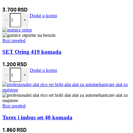
3.700
RSD
Rikverc Kamera + Auto Kamera Retrovizor količina
Dodaj u korpu
-
+
Brzi pregled
SET Oring 419 komada
1.200
RSD
SET Oring 419 komada količina
Dodaj u korpu
-
+
Brzi pregled
Torex i imbus set 40 komada
1.860
RSD