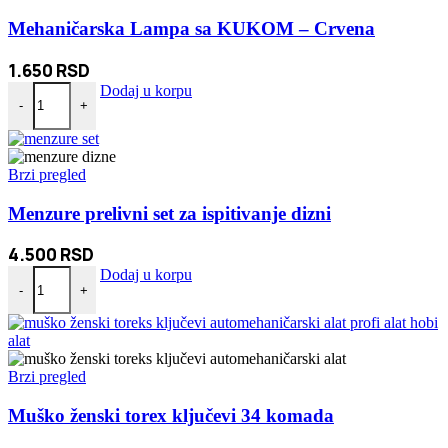
Mehaničarska Lampa sa KUKOM – Crvena
1.650
RSD
Mehaničarska Lampa sa KUKOM - Crvena količina
Dodaj u korpu
-
+
Brzi pregled
Menzure prelivni set za ispitivanje dizni
4.500
RSD
Menzure prelivni set za ispitivanje dizni količina
Dodaj u korpu
-
+
Brzi pregled
Muško ženski torex ključevi 34 komada