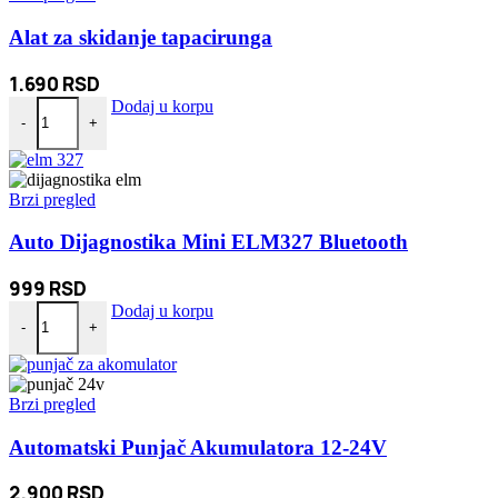
Alat za skidanje tapacirunga
1.690
RSD
Alat za skidanje tapacirunga količina
Dodaj u korpu
-
+
Brzi pregled
Auto Dijagnostika Mini ELM327 Bluetooth
999
RSD
Auto Dijagnostika Mini ELM327 Bluetooth količina
Dodaj u korpu
-
+
Brzi pregled
Automatski Punjač Akumulatora 12-24V
2.900
RSD