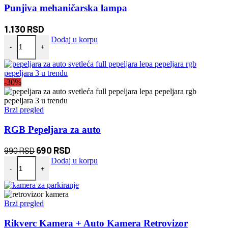
Punjiva mehaničarska lampa
1.130
RSD
Punjiva mehaničarska lampa količina
Dodaj u korpu
-
+
-30%
Brzi pregled
RGB Pepeljara za auto
Originalna
Trenutna
690
RSD
990
RSD
RGB Pepeljara za auto količina
cena
cena
Dodaj u korpu
-
+
je
je:
bila:
690 RSD.
990 RSD.
Brzi pregled
Rikverc Kamera + Auto Kamera Retrovizor