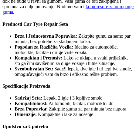
dok ne bude u ravni sa gumom. Vaša guma će biti zakrpljena i
spremna za dalje putovanje. Nudimo vam i
kompresore za pumpanje
guma
.
Prednosti Car Tyre Repair Seta
Brza i Jednostavna Popravka:
Zakrpite gumu za samo par
minuta, bez potrebe za skidanjem točka.
Pogodan za Različita Vozila:
Idealno za automobile,
motocikle, bicikle i druge vrste vozila.
Kompaktan i Prenosiv:
Lako se uklapa u svaki prtljažnik,
što ga čini savršenim za duge vožnje i hitne situacije.
Sveobuhvatan Set:
Sadrži lepak, dve igle i tri lepljive smole,
omogućavajući vam da brzo i efikasno rešite problem.
Specifikacije Proizvoda
Sadržaj Seta:
Lepak, 2 igle i 3 lepljive smole
Kompatibilnost:
Automobili, bicikli, motocikli i dr.
Brza Popravka:
Zakrpite gumu za par minuta bez napora
Dimenzije:
Kompaktne i lake za nošenje
Uputstvo za Upotrebu