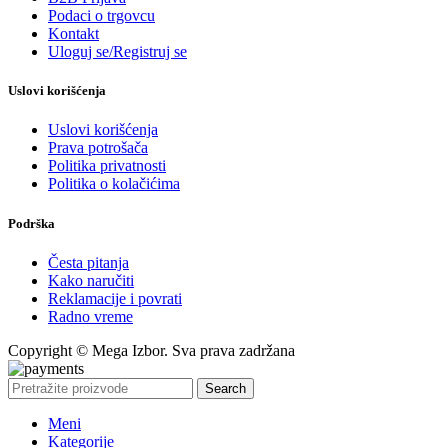
Podaci o trgovcu
Kontakt
Uloguj se/Registruj se
Uslovi korišćenja
Uslovi korišćenja
Prava potrošača
Politika privatnosti
Politika o kolačićima
Podrška
Česta pitanja
Kako naručiti
Reklamacije i povrati
Radno vreme
Copyright © Mega Izbor. Sva prava zadržana
Search
Meni
Kategorije