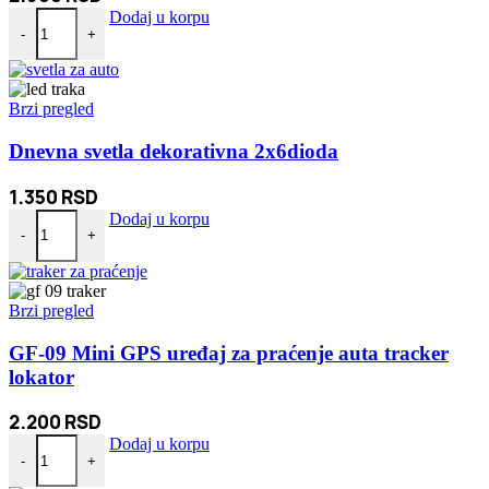
Automatski Punjač Akumulatora 12-24V količina
Dodaj u korpu
-
+
Brzi pregled
Dnevna svetla dekorativna 2x6dioda
1.350
RSD
Dnevna svetla dekorativna 2x6dioda količina
Dodaj u korpu
-
+
Brzi pregled
GF-09 Mini GPS uređaj za praćenje auta tracker
lokator
2.200
RSD
GF-09 Mini GPS uređaj za praćenje auta tracker lokator količina
Dodaj u korpu
-
+