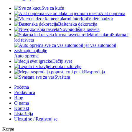
Sve za kuću
Alat i oprema
Video nadzor
Baštenska dekoracija
Novogodišnja rasveta
Solarna i
led rasveta
Auto oprema
Dečiji svet
Lepota i zdravlje
Rasprodaja
Svaštara
Početna
Prodavnica
Blog
O nama
Kontakt
Lista želja
Uloguj se / Registruj se
Korpa