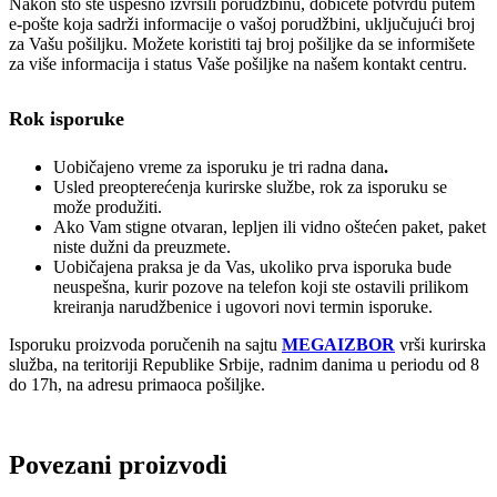
Nakon što ste uspešno izvršili porudžbinu, dobićete potvrdu putem
e-pošte koja sadrži informacije o vašoj porudžbini, uključujući broj
za Vašu pošiljku. Možete koristiti taj broj pošiljke da se informišete
za više informacija i status Vaše pošiljke na našem kontakt centru.
Rok isporuke
Uobičajeno vreme za isporuku je tri radna dana
.
Usled preopterećenja kurirske službe, rok za isporuku se
može produžiti.
Ako Vam stigne otvaran, lepljen ili vidno oštećen paket, paket
niste dužni da preuzmete.
Uobičajena praksa je da Vas, ukoliko prva isporuka bude
neuspešna, kurir pozove na telefon koji ste ostavili prilikom
kreiranja narudžbenice i ugovori novi termin isporuke.
Isporuku proizvoda poručenih na sajtu
MEGAIZBOR
vrši kurirska
služba, na teritoriji Republike Srbije, radnim danima u periodu od 8
do 17h, na adresu primaoca pošiljke.
Povezani proizvodi