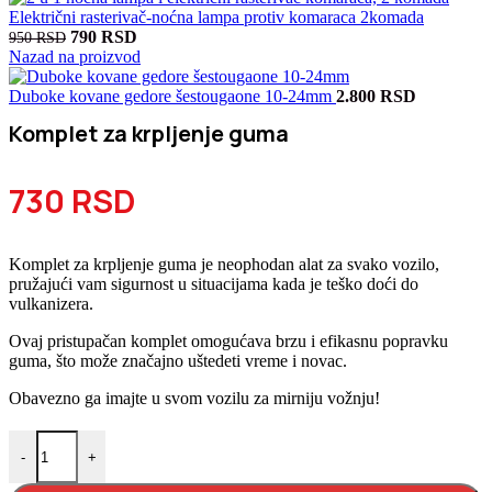
Električni rasterivač-noćna lampa protiv komaraca 2komada
Originalna
Trenutna
790
RSD
950
RSD
cena
cena
Nazad na proizvod
je
je:
bila:
790 RSD.
Duboke kovane gedore šestougaone 10-24mm
2.800
RSD
950 RSD.
Komplet za krpljenje guma
730
RSD
Komplet za krpljenje guma je neophodan alat za svako vozilo,
pružajući vam sigurnost u situacijama kada je teško doći do
vulkanizera.
Ovaj pristupačan komplet omogućava brzu i efikasnu popravku
guma, što može značajno uštedeti vreme i novac.
Obavezno ga imajte u svom vozilu za mirniju vožnju!
Komplet za krpljenje guma količina
-
+