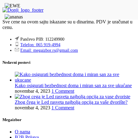
Sve cene na ovom sajtu iskazane su u dinarima. PDV je uračunat u
cenu.
Pančevo PIB: 112249900
Telefon: 065 919-4994
Email: megaizbor.rs@gmail.com
Nedavni postovi
Kako osigurati bezbednost doma i miran san za sve ukućane
novembar 4, 2023
1 Comment
Zbog čega je Led rasveta najbolja opcija za vaše dvorište?
novembar 4, 2023
1 Comment
Megaizbor
O nama
B2B Prijava