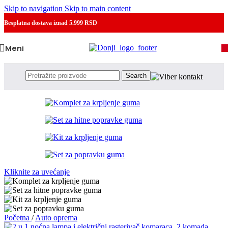
Skip to navigation
Skip to main content
Besplatna dostava
iznad 5.999 RSD
Meni
Search
Kliknite za uvećanje
Početna
/
Auto oprema