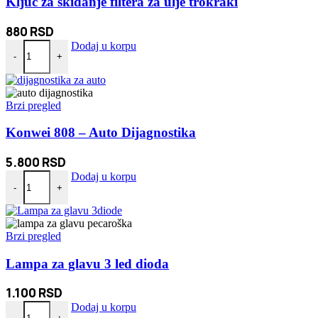
Ključ za skidanje filtera za ulje trokraki
880
RSD
Ključ za skidanje filtera za ulje trokraki količina
Dodaj u korpu
-
+
Brzi pregled
Konwei 808 – Auto Dijagnostika
5.800
RSD
Konwei 808 - Auto Dijagnostika količina
Dodaj u korpu
-
+
Brzi pregled
Lampa za glavu 3 led dioda
1.100
RSD
Lampa za glavu 3 led dioda količina
Dodaj u korpu