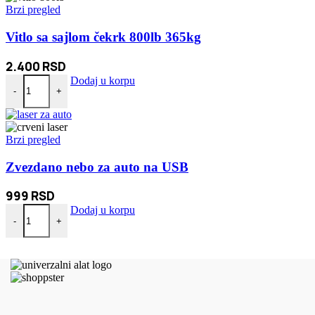
Brzi pregled
Vitlo sa sajlom čekrk 800lb 365kg
2.400
RSD
Vitlo sa sajlom čekrk 800lb 365kg količina
Dodaj u korpu
-
+
Brzi pregled
Zvezdano nebo za auto na USB
999
RSD
Zvezdano nebo za auto na USB količina
Dodaj u korpu
-
+