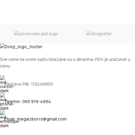
Sve cene na ovom sajtu iskazane su u dinarima. PDV je uračunat u
cenu.
Pančevo PIB: 112249900
Telefon: 065 919-4994
Email: megaizbor.rs@gmail.com