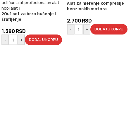
Alat za merenje kompresije
benzinskih motora
20u1 set za brzo bušenje i
šrafljenje
2.700
RSD
-
+
DODAJ U KORPU
1.390
RSD
-
+
DODAJ U KORPU