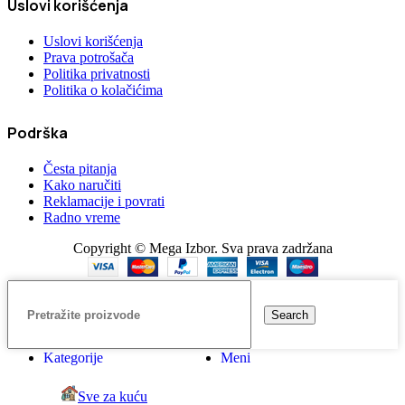
Uslovi korišćenja
Uslovi korišćenja
Prava potrošača
Politika privatnosti
Politika o kolačićima
Podrška
Česta pitanja
Kako naručiti
Reklamacije i povrati
Radno vreme
Copyright © Mega Izbor. Sva prava zadržana
Search
Kategorije
Meni
Sve za kuću