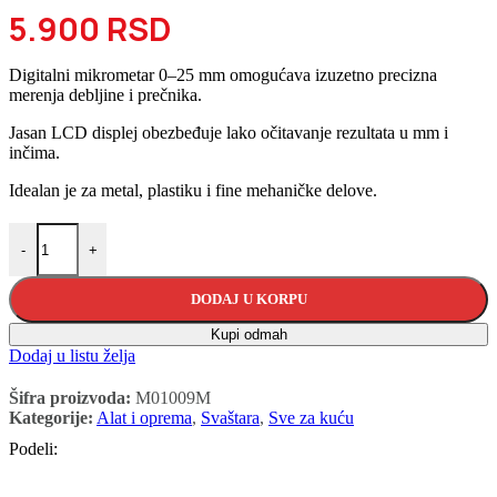
5.900
RSD
Digitalni mikrometar 0–25 mm omogućava izuzetno precizna
merenja debljine i prečnika.
Jasan LCD displej obezbeđuje lako očitavanje rezultata u mm i
inčima.
Idealan je za metal, plastiku i fine mehaničke delove.
Digitalni mikrometar 0-25mm količina
-
+
DODAJ U KORPU
Kupi odmah
Dodaj u listu želja
Šifra proizvoda:
M01009M
Kategorije:
Alat i oprema
,
Svaštara
,
Sve za kuću
Podeli: