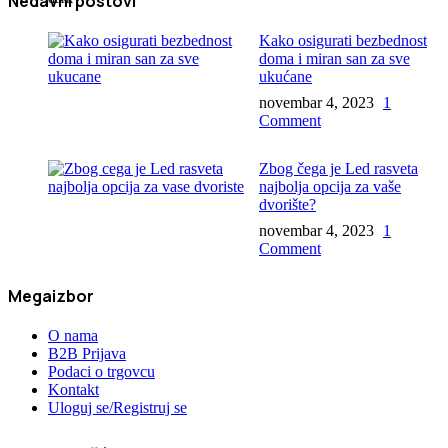
Nedavni postovi
Kako osigurati bezbednost
doma i miran san za sve
ukućane
novembar 4, 2023
1
Comment
Zbog čega je Led rasveta
najbolja opcija za vaše
dvorište?
novembar 4, 2023
1
Comment
Megaizbor
O nama
B2B Prijava
Podaci o trgovcu
Kontakt
Uloguj se/Registruj se