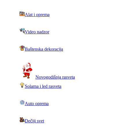
Alat i oprema
Video nadzor
Baštenska dekoracija
Novogodišnja rasveta
Solarna i led rasveta
Auto oprema
Dečiji svet