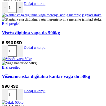
Terminator glava za trimer – lančana količina
Dodaj u korpu
-
+
Brzi pregled
Viseća digitlna vaga do 500kg
6.390
RSD
Viseća digitlna vaga do 500kg količina
Dodaj u korpu
-
+
Brzi pregled
Višenamenska digitalna kantar vaga do 50kg
990
RSD
Višenamenska digitalna kantar vaga do 50kg količina
Dodaj u korpu
-
+