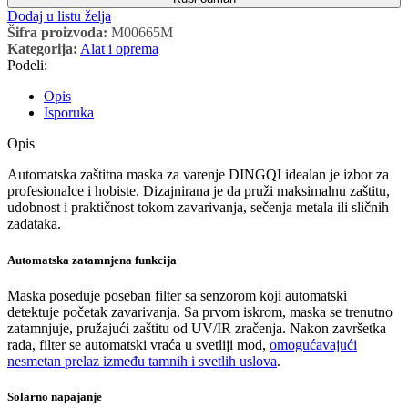
Dodaj u listu želja
Šifra proizvoda:
M00665M
Kategorija:
Alat i oprema
Podeli:
Opis
Isporuka
Opis
Automatska zaštitna maska za varenje DINGQI idealan je izbor za
profesionalce i hobiste. Dizajnirana je da pruži maksimalnu zaštitu,
udobnost i praktičnost tokom zavarivanja, sečenja metala ili sličnih
zadataka.
Automatska zatamnjena funkcija
Maska poseduje poseban filter sa senzorom koji automatski
detektuje početak zavarivanja. Sa prvom iskrom, maska se trenutno
zatamnjuje, pružajući zaštitu od UV/IR zračenja. Nakon završetka
rada, filter se automatski vraća u svetliji mod,
omogućavajući
nesmetan prelaz između tamnih i svetlih uslova
.
Solarno napajanje