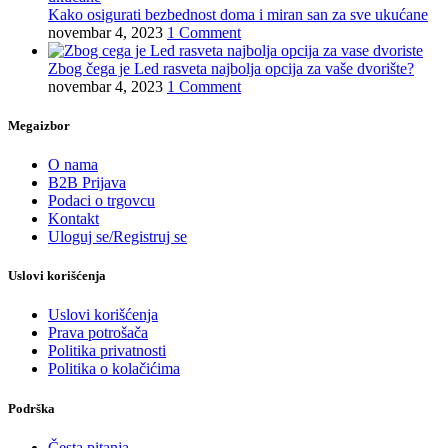
Kako osigurati bezbednost doma i miran san za sve ukućane
novembar 4, 2023
1 Comment
Zbog čega je Led rasveta najbolja opcija za vaše dvorište?
novembar 4, 2023
1 Comment
Megaizbor
O nama
B2B Prijava
Podaci o trgovcu
Kontakt
Uloguj se/Registruj se
Uslovi korišćenja
Uslovi korišćenja
Prava potrošača
Politika privatnosti
Politika o kolačićima
Podrška
Česta pitanja