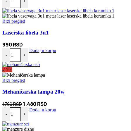
-
+
Brzi pregled
Laserska libela 3u1
990
RSD
Laserska libela 3u1 količina
Dodaj u korpu
-
+
-17%
Brzi pregled
Mehaničarska lampa 20w
Originalna
Trenutna
1.480
RSD
1.790
RSD
Mehaničarska lampa 20w količina
cena
cena
Dodaj u korpu
-
+
je
je:
bila:
1.480 RSD.
1.790 RSD.