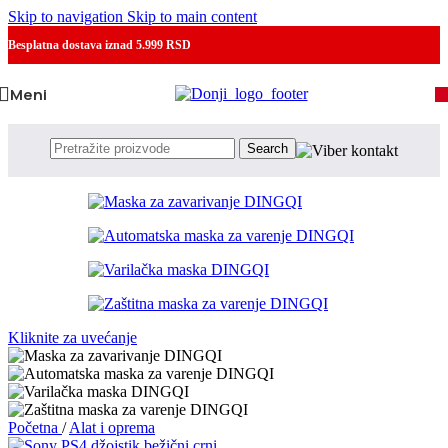
Skip to navigation
Skip to main content
Besplatna dostava
iznad 5.999 RSD
Meni
Search
Kliknite za uvećanje
Početna
/
Alat i oprema