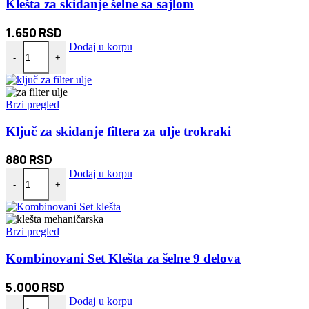
Klešta za skidanje šelne sa sajlom
1.650
RSD
Klešta za skidanje šelne sa sajlom količina
Dodaj u korpu
-
+
Brzi pregled
Ključ za skidanje filtera za ulje trokraki
880
RSD
Ključ za skidanje filtera za ulje trokraki količina
Dodaj u korpu
-
+
Brzi pregled
Kombinovani Set Klešta za šelne 9 delova
5.000
RSD
Kombinovani Set Klešta za šelne 9 delova količina
Dodaj u korpu