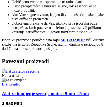
Uobičajeno vreme za isporuku je tri radna dana
.
Usled preopterećenja kurirske službe, rok za isporuku se
može produžiti.
Ako Vam stigne otvaran, lepljen ili vidno oštećen paket, paket
niste dužni da preuzmete.
Uobičajena praksa je da Vas, ukoliko prva isporuka bude
neuspešna, kurir pozove na telefon koji ste ostavili prilikom
kreiranja narudžbenice i ugovori novi termin isporuke.
Isporuku proizvoda poručenih na sajtu
MEGAIZBOR
vrši kurirska
služba, na teritoriji Republike Srbije, radnim danima u periodu od 8
do 17h, na adresu primaoca pošiljke.
Povezani proizvodi
Nema na stanju
Brzi pregled
Alat za lomljenje sečenje matica 9mm-27mm
3.950
RSD