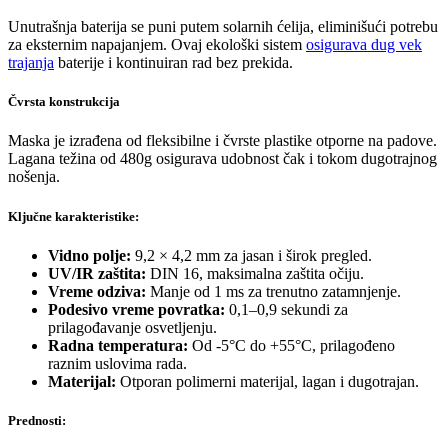
Unutrašnja baterija se puni putem solarnih ćelija, eliminišući potrebu
za eksternim napajanjem. Ovaj ekološki sistem
osigurava dug vek
trajanja
baterije i kontinuiran rad bez prekida.
Čvrsta konstrukcija
Maska je izrađena od fleksibilne i čvrste plastike otporne na padove.
Lagana težina od 480g osigurava udobnost čak i tokom dugotrajnog
nošenja.
Ključne karakteristike:
Vidno polje:
9,2 × 4,2 mm za jasan i širok pregled.
UV/IR zaštita:
DIN 16, maksimalna zaštita očiju.
Vreme odziva:
Manje od 1 ms za trenutno zatamnjenje.
Podesivo vreme povratka:
0,1–0,9 sekundi za
prilagođavanje osvetljenju.
Radna temperatura:
Od -5°C do +55°C, prilagođeno
raznim uslovima rada.
Materijal:
Otporan polimerni materijal, lagan i dugotrajan.
Prednosti: