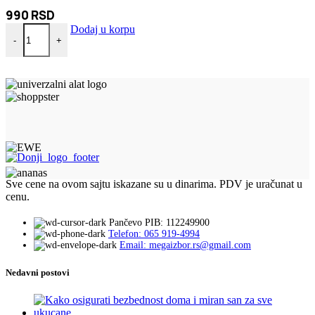
990
RSD
Zlatarska vaga od 0.01g - 200g količina
Dodaj u korpu
-
+
Sve cene na ovom sajtu iskazane su u dinarima. PDV je uračunat u
cenu.
Pančevo PIB: 112249900
Telefon: 065 919-4994
Email: megaizbor.rs@gmail.com
Nedavni postovi