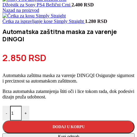
Džojstik za Sony PS4 Bežični Crni
2.400
RSD
Nazad na proizvod
Četka za ispravljanje kose Simply Straight
1.280
RSD
Automatska zaštitna maska za varenje
DINGQI
2.850
RSD
Automatska zaštitna maska za varenje DINGQI Osigurajte sigurnost
i preciznost sa automatskom zaštitnom.
Brza automatska zatamnjenja štiti oči i lice tokom rada, dok podesivi
dizajn pruža udobnost.
Automatska zaštitna maska za varenje DINGQI količina
-
+
DODAJ U KORPU
Kupi odmah