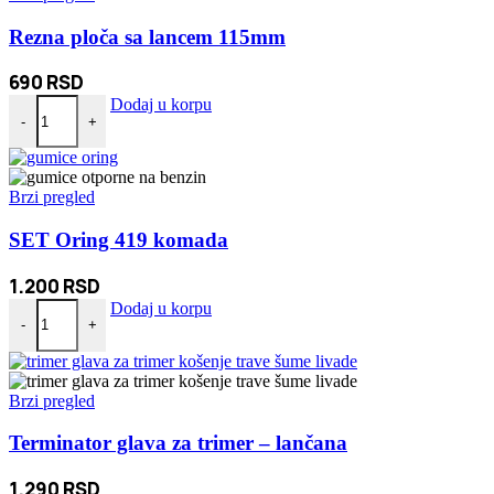
Rezna ploča sa lancem 115mm
690
RSD
Rezna ploča sa lancem 115mm količina
Dodaj u korpu
-
+
Brzi pregled
SET Oring 419 komada
1.200
RSD
SET Oring 419 komada količina
Dodaj u korpu
-
+
Brzi pregled
Terminator glava za trimer – lančana
1.290
RSD