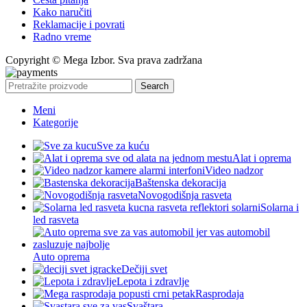
Kako naručiti
Reklamacije i povrati
Radno vreme
Copyright © Mega Izbor. Sva prava zadržana
Search
Meni
Kategorije
Sve za kuću
Alat i oprema
Video nadzor
Baštenska dekoracija
Novogodišnja rasveta
Solarna i
led rasveta
Auto oprema
Dečiji svet
Lepota i zdravlje
Rasprodaja
Svaštara