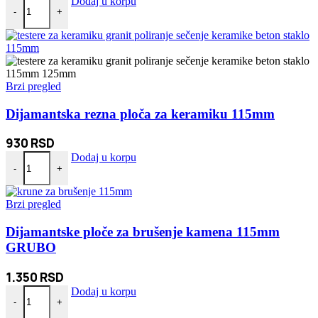
Digitalna vaga kantar do 50kg količina
Dodaj u korpu
-
+
Brzi pregled
Dijamantska rezna ploča za keramiku 115mm
930
RSD
Dijamantska rezna ploča za keramiku 115mm količina
Dodaj u korpu
-
+
Brzi pregled
Dijamantske ploče za brušenje kamena 115mm
GRUBO
1.350
RSD
Dijamantske ploče za brušenje kamena 115mm GRUBO količina
Dodaj u korpu
-
+