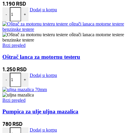
1.190
RSD
Ninja blade – glava za trimer 6 oštrica količina
Dodaj u korpu
-
+
Brzi pregled
Oštrač lanca za motornu testeru
1.250
RSD
Oštrač lanca za motornu testeru količina
Dodaj u korpu
-
+
Brzi pregled
Pumpica za ulje uljna mazalica
780
RSD
Pumpica za ulje uljna mazalica količina
Dodaj u korpu