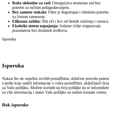
Ruke slobodne za rad:
Omogućava nesmetan rad bez
potrebe za ručnim prilagođavanjem.
Bez zamene stakala:
Filter je dugotrajan i eliminira potrebu
za čestom zamenom.
Efikasna zaštita:
Štiti oči i lice od štetnih zračenja i varnica.
Ekološki sistem napajanja:
Solarne ćelije osiguravaju
pouzdanost bez dodatnih troškova.
Isporuka
Isporuka
Nakon što ste uspešno izvršili porudžbinu, dobićete potvrdu putem
e-pošte koja sadrži informacije o vašoj porudžbini, uključujući broj
za Vašu pošiljku. Možete koristiti taj broj pošiljke da se informišete
za više informacija i status Vaše pošiljke na našem kontakt centru.
Rok isporuke